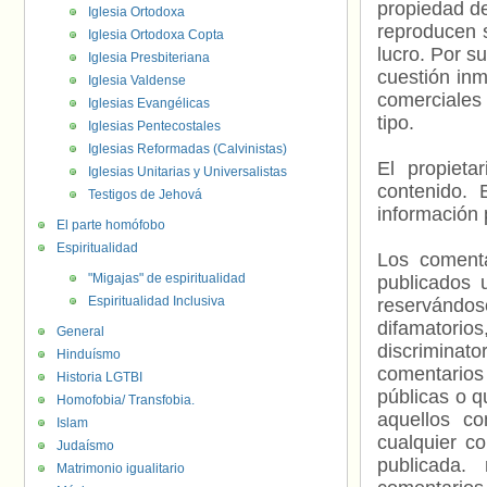
propiedad de
Iglesia Ortodoxa
reproducen s
Iglesia Ortodoxa Copta
lucro. Por s
Iglesia Presbiteriana
cuestión inm
Iglesia Valdense
comerciales 
Iglesias Evangélicas
tipo.
Iglesias Pentecostales
Iglesias Reformadas (Calvinistas)
El propieta
Iglesias Unitarias y Universalistas
contenido. 
Testigos de Jehová
información 
El parte homófobo
Espiritualidad
Los comenta
"Migajas" de espiritualidad
publicados 
Espiritualidad Inclusiva
reservándos
difamatorio
General
discriminat
Hinduísmo
comentarios
Historia LGTBI
públicas o 
Homofobia/ Transfobia.
aquellos c
Islam
cualquier c
Judaísmo
publicada.
Matrimonio igualitario