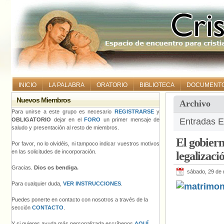
INICIO
LA PALABRA
ORATORIO
BIBLIOTECA
DOCUMENT
Nuevos Miembros
Archivo
Para unirse a este grupo es necesario
REGISTRARSE
y
OBLIGATORIO
dejar en el
FORO
un primer mensaje de
Entradas E
saludo y presentación al resto de miembros.
El gobier
Por favor, no lo olvidéis, ni tampoco indicar vuestros motivos
en las solicitudes de incorporación.
legalizaci
Gracias.
Dios os bendiga.
sábado, 29 de
Para cualquier duda,
VER INSTRUCCIONES
.
Puedes ponerte en contacto con nosotros a través de la
sección
CONTACTO
.
Y si quieres ayuda más personalizada escríbenos
AQUÍ