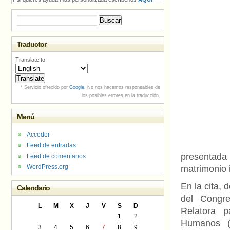
Buscar:
Traductor
Translate to:
* Servicio ofrecido por
Google
. No nos hacemos responsables de
los posibles errores en la traducción.
Menú
Acceder
Feed de entradas
presentada p
Feed de comentarios
WordPress.org
matrimonio i
En la cita,
Calendario
del Congre
L
M
X
J
V
S
D
Relatora 
1
2
Humanos (C
3
4
5
6
7
8
9