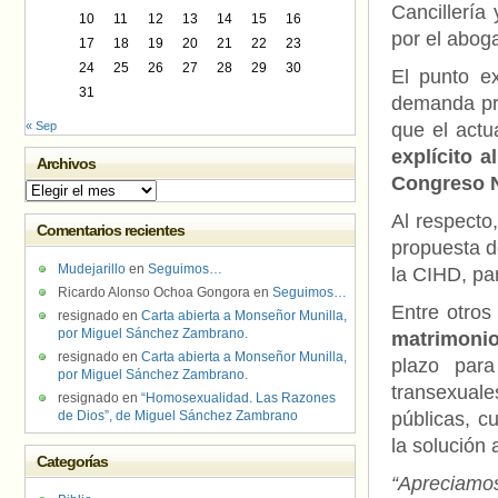
Cancillería
10
11
12
13
14
15
16
por el abog
17
18
19
20
21
22
23
24
25
26
27
28
29
30
El punto ex
31
demanda pre
« Sep
que el actu
explícito a
Archivos
Congreso N
Archivos
Al respecto
Comentarios recientes
propuesta d
Mudejarillo
en
Seguimos…
la CIHD, pa
Ricardo Alonso Ochoa Gongora
en
Seguimos…
Entre otros
resignado
en
Carta abierta a Monseñor Munilla,
por Miguel Sánchez Zambrano.
matrimonio 
resignado
en
Carta abierta a Monseñor Munilla,
plazo para
por Miguel Sánchez Zambrano.
transexuale
resignado
en
“Homosexualidad. Las Razones
de Dios”, de Miguel Sánchez Zambrano
públicas, c
la solución 
Categorías
“Apreciamo