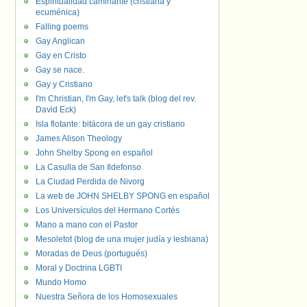
Espiritualidad caminante (cristiana y
ecuménica)
Falling poems
Gay Anglican
Gay en Cristo
Gay se nace.
Gay y Cristiano
I'm Christian, I'm Gay, let's talk (blog del rev.
David Eck)
Isla flotante: bitácora de un gay cristiano
James Alison Theology
John Shelby Spong en español
La Casulla de San Ildefonso
La Ciudad Perdida de Nivorg
La web de JOHN SHELBY SPONG en español
Los Universículos del Hermano Cortés
Mano a mano con el Pastor
Mesoletot (blog de una mujer judía y lesbiana)
Moradas de Deus (portugués)
Moral y Doctrina LGBTI
Mundo Homo
Nuestra Señora de los Homosexuales