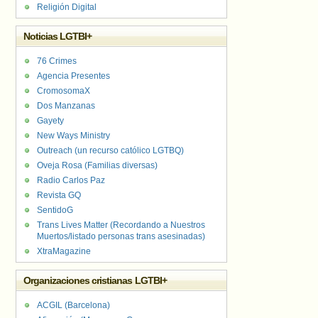
Religión Digital
Noticias LGTBI+
76 Crimes
Agencia Presentes
CromosomaX
Dos Manzanas
Gayety
New Ways Ministry
Outreach (un recurso católico LGTBQ)
Oveja Rosa (Familias diversas)
Radio Carlos Paz
Revista GQ
SentidoG
Trans Lives Matter (Recordando a Nuestros
Muertos/listado personas trans asesinadas)
XtraMagazine
Organizaciones cristianas LGTBI+
ACGIL (Barcelona)