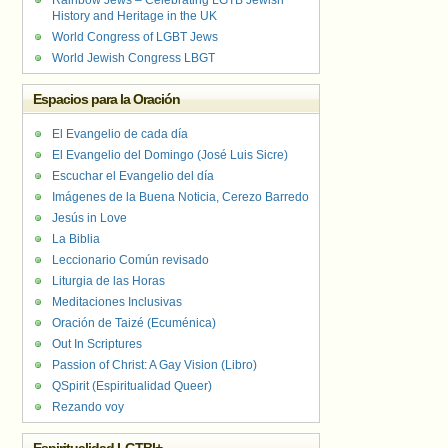
Rainbow Jews – Celebrating LGTB Jewish
History and Heritage in the UK
World Congress of LGBT Jews
World Jewish Congress LBGT
Espacios para la Oración
El Evangelio de cada día
El Evangelio del Domingo (José Luis Sicre)
Escuchar el Evangelio del día
Imágenes de la Buena Noticia, Cerezo Barredo
Jesús in Love
La Biblia
Leccionario Común revisado
Liturgia de las Horas
Meditaciones Inclusivas
Oración de Taizé (Ecuménica)
Out In Scriptures
Passion of Christ: A Gay Vision (Libro)
QSpirit (Espiritualidad Queer)
Rezando voy