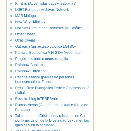
Kinship (Adventistas gays y lesbianas)
LGBT Religious Archives Network
MAR Málaga
New Ways Ministry
Noticias Comunidad Homosexual Católica
Other Sheep
Otras Ovejas
Outreach (un recurso católico LGTBQ)
Pastoral Ecuménica VIH-SIDA (Argentina)
Progetto su fede e omosessualità
Rainbow Baptists
Rainbow Christians
Reconaissance (padres de personas
homosexuales). Francia
Refo – Rete Evangelica Fede e Omosessualità
(Italia)
Revista- blog InTERESArte.
Rumos Novos (Grupo homosexual católico de
Portugal)
Tal como eres (Cristianas y cristianos en Chile
por la inclusión de la Diversidad Sexual en las
iglesias y en la sociedad)