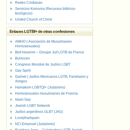
Redes Cristianas
Servicios Koinonia (Recursos bíblicos-
teológicos)
United Church of Christ
Enlaces LGTBI+ de otras confesiones
AMHO ( Asociación de Musulmanes
Homosexuales)
Beit Haverim – Groupe Juif LGTB de France
BuHozen
Congreso Mundial de Judíos LGBT
Gay Spirit
Guimel | Judíos Mexicanos LGTB, Familiares y
Amigos
Hamakom LGBTQI+ (Judaísmo)
Homosexuales musulmanes de Francia
Islam Gay
Jewish LGBT Network
Judíos argentinos GLBT (JAG)
Lovejihadspain
NCI Emanuel (Judaísmo)