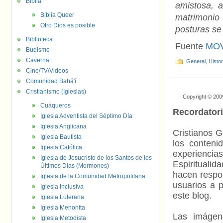
Biblia
amistosa, a
Biblia Queer
matrimonio 
Otro Dios es posible
posturas s
Biblioteca
Fuente
MOV
Budismo
Caverna
General
,
Histo
Cine/TV/Videos
Comunidad Bahá'í
Cristianismo (Iglesias)
Copyright © 200
Cuáqueros
Recordator
Iglesia Adventista del Séptimo Día
Iglesia Anglicana
Cristianos G
Iglesia Bautista
los contenid
Iglesia Católica
experienci
Iglesia de Jesucristo de los Santos de los
Espiritualid
Últimos Días (Mormones)
hacen respo
Iglesia de la Comunidad Metropolitana
usuarios a p
Iglesia Inclusiva
este blog.
Iglesia Luterana
Iglesia Menonita
Las imágene
Iglesia Metodista