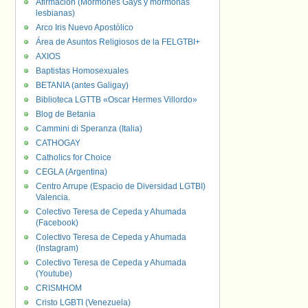
Afirmación (Mormones Gays y mormonas
lesbianas)
Arco Iris Nuevo Apostólico
Área de Asuntos Religiosos de la FELGTBI+
AXIOS
Baptistas Homosexuales
BETANIA (antes Galigay)
Biblioteca LGTTB «Oscar Hermes Villordo»
Blog de Betania
Cammini di Speranza (Italia)
CATHOGAY
Catholics for Choice
CEGLA (Argentina)
Centro Arrupe (Espacio de Diversidad LGTBI)
Valencia.
Colectivo Teresa de Cepeda y Ahumada
(Facebook)
Colectivo Teresa de Cepeda y Ahumada
(Instagram)
Colectivo Teresa de Cepeda y Ahumada
(Youtube)
CRISMHOM
Cristo LGBTI (Venezuela)