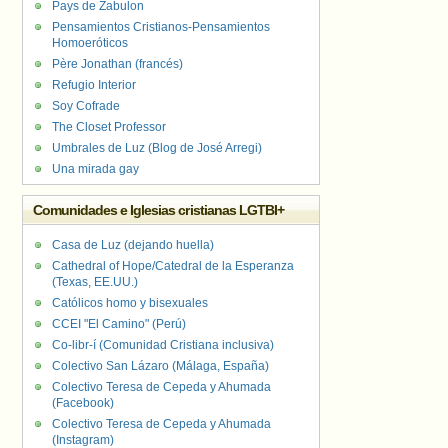
Pays de Zabulon
Pensamientos Cristianos-Pensamientos
Homoeróticos
Père Jonathan (francés)
Refugio Interior
Soy Cofrade
The Closet Professor
Umbrales de Luz (Blog de José Arregi)
Una mirada gay
Comunidades e Iglesias cristianas LGTBI+
Casa de Luz (dejando huella)
Cathedral of Hope/Catedral de la Esperanza
(Texas, EE.UU.)
Católicos homo y bisexuales
CCEI "El Camino" (Perú)
Co-libr-í (Comunidad Cristiana inclusiva)
Colectivo San Lázaro (Málaga, España)
Colectivo Teresa de Cepeda y Ahumada
(Facebook)
Colectivo Teresa de Cepeda y Ahumada
(Instagram)