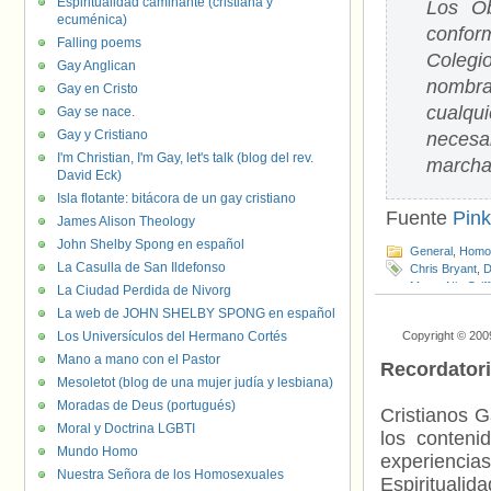
Espiritualidad caminante (cristiana y
Los Ob
ecuménica)
confor
Falling poems
Colegi
Gay Anglican
nombra
Gay en Cristo
cualqu
Gay se nace.
Gay y Cristiano
necesa
I'm Christian, I'm Gay, let's talk (blog del rev.
marcha
David Eck)
Isla flotante: bitácora de un gay cristiano
Fuente
Pin
James Alison Theology
John Shelby Spong en español
General
,
Homof
La Casulla de San Ildefonso
Chris Bryant
,
D
Moon
,
Nia Griff
La Ciudad Perdida de Nivorg
La web de JOHN SHELBY SPONG en español
Los Universículos del Hermano Cortés
Copyright © 200
Mano a mano con el Pastor
Recordator
Mesoletot (blog de una mujer judía y lesbiana)
Moradas de Deus (portugués)
Cristianos G
Moral y Doctrina LGBTI
los contenid
Mundo Homo
experienci
Nuestra Señora de los Homosexuales
Espiritualid