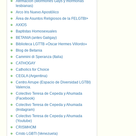
Afirmación (Mormones Gays y mormonas
lesbianas)
Arco Iris Nuevo Apostólico
Área de Asuntos Religiosos de la FELGTBI+
AXIOS
Baptistas Homosexuales
BETANIA (antes Galigay)
Biblioteca LGTTB «Oscar Hermes Villordo»
Blog de Betania
Cammini di Speranza (Italia)
CATHOGAY
Catholics for Choice
CEGLA (Argentina)
Centro Arrupe (Espacio de Diversidad LGTBI)
Valencia.
Colectivo Teresa de Cepeda y Ahumada
(Facebook)
Colectivo Teresa de Cepeda y Ahumada
(Instagram)
Colectivo Teresa de Cepeda y Ahumada
(Youtube)
CRISMHOM
Cristo LGBTI (Venezuela)