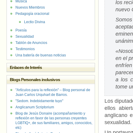
Música
los re
Nuevos Miembros
nuevo O
Pedagogía oracional
Somos 
Lectio Divina
acept
Poesía
eminen
Sexualidad
unánime
Tablón de Anuncios
Testimonios
«Nosot
Una batería de buenas noticias
en el 
enfríe
Enlaces de Interés
parece
a los 
Blogs Personales inclusivos
tome un
"Artículos para la reflexión" – Blog personal de
Juan Carlos Urquhart de Barros.
Los diputad
"Sedom. Indebidamente tuyo"
Anglicanum Scriptorium
ellos abie
Blog de Jesús Donaire (acompañamiento y
anglicano e
reflexión en favor de las personas creyentes
sexualidad.
LGBTIQ+, de sus familiares, amigos, conocidos,
etc)
Un portavoz 