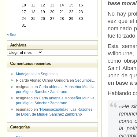
base moral 
10
11
12
13
14
15
16
17
18
19
20
21
22
23
No hay proh
24
25
26
27
28
29
30
vez que el
31
nominado pa
« Sep
fue forzado
Archivos
Esta seman
Archivos
Wilbourne, 
como obisp
Comentarios recientes
Saint Alban
Mudejarillo
en
Seguimos…
John de qu
Ricardo Alonso Ochoa Gongora
en
Seguimos…
en base a 
resignado
en
Carta abierta a Monseñor Munilla,
por Miguel Sánchez Zambrano.
Hablando co
resignado
en
Carta abierta a Monseñor Munilla,
por Miguel Sánchez Zambrano.
«He si
resignado
en
“Homosexualidad. Las Razones
renunc
de Dios”, de Miguel Sánchez Zambrano
como o
Categorías
la pol
ejempl