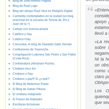
Blog de José Antonio Pagola
Blog de Raúl Lugo
«Enten
Blog del obispo Raúl Vera en Religión Digital
consid
Carmelita contemplativo en la ciudad (un blog
oracional en la escuela de Teresa de Jhs y
apoyo 
Juan de la +)
estamo
Cartujo con licencia propia
llevó a
Católico y Gay
Católico+Gay
«La re
Concordia, el blog de Oswaldo Gallo Serrato
sobre 
Confesiones de Trasnoche
negamo
Congregación Luterana San Pedro y San Pablo
(Costa Rica)
Ni la h
Contranatura (Abraham Puche)
un obs
Cristiano Arco Iris
como o
Cristiano y Gay
claro p
Cristiano y gay!!! Sí ¿y qué?
Obispo
El Blog de Abdennur Prado
El Blog de Xabier Pikaza
Los O
El cristiano indignado
quienq
El Frasco de Alabastro
que sea
Escrituras Inclusivas