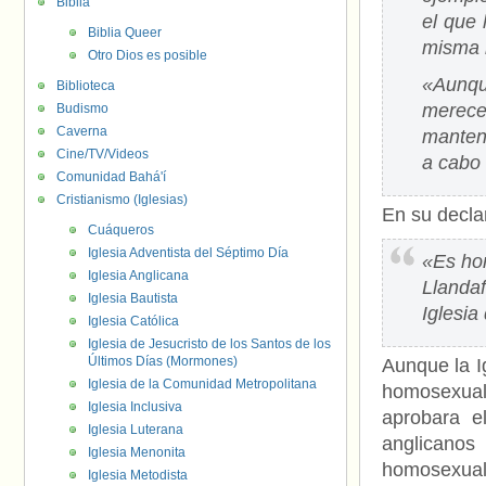
Biblia
el que 
Biblia Queer
misma 
Otro Dios es posible
«Aunqu
Biblioteca
merece
Budismo
Caverna
manteng
Cine/TV/Videos
a cabo 
Comunidad Bahá'í
Cristianismo (Iglesias)
En su declar
Cuáqueros
Iglesia Adventista del Séptimo Día
«Es hor
Iglesia Anglicana
Llandaf
Iglesia Bautista
Iglesia
Iglesia Católica
Iglesia de Jesucristo de los Santos de los
Últimos Días (Mormones)
Aunque la I
Iglesia de la Comunidad Metropolitana
homosexual
Iglesia Inclusiva
aprobara e
Iglesia Luterana
anglicanos
Iglesia Menonita
homosexual
Iglesia Metodista