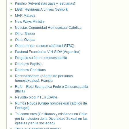
Kinship (Adventistas gays y lesbianas)
LGBT Religious Archives Network
MAR Málaga
New Ways Ministry
Noticias Comunidad Homosexual Católica
Other Sheep
Otras Ovejas
Outreach (un recurso católico LGTBQ)
Pastoral Ecuménica VIH-SIDA (Argentina)
Progetto su fede e omosessualità
Rainbow Baptists
Rainbow Christians
Reconaissance (padres de personas
homosexuales). Francia
Refo – Rete Evangelica Fede e Omosessualità
(Italia)
Revista- blog InTERESArte.
Rumos Novos (Grupo homosexual católico de
Portugal)
Tal como eres (Cristianas y cristianos en Chile
por la inclusión de la Diversidad Sexual en las
iglesias y en la sociedad)