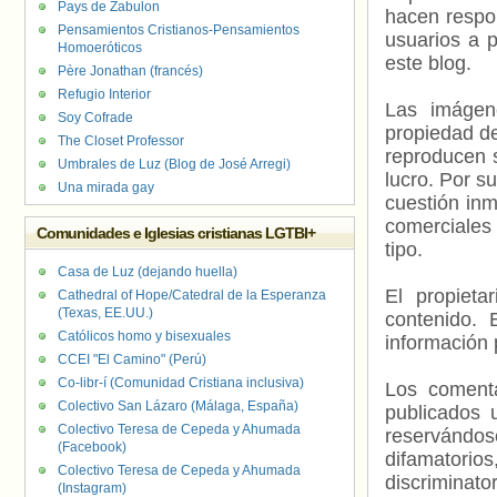
Pays de Zabulon
hacen respo
Pensamientos Cristianos-Pensamientos
usuarios a p
Homoeróticos
este blog.
Père Jonathan (francés)
Refugio Interior
Las imágene
Soy Cofrade
propiedad de
The Closet Professor
reproducen s
Umbrales de Luz (Blog de José Arregi)
lucro. Por s
Una mirada gay
cuestión inm
comerciales 
Comunidades e Iglesias cristianas LGTBI+
tipo.
Casa de Luz (dejando huella)
El propieta
Cathedral of Hope/Catedral de la Esperanza
(Texas, EE.UU.)
contenido. 
Católicos homo y bisexuales
información 
CCEI "El Camino" (Perú)
Co-libr-í (Comunidad Cristiana inclusiva)
Los comenta
Colectivo San Lázaro (Málaga, España)
publicados 
Colectivo Teresa de Cepeda y Ahumada
reservándos
(Facebook)
difamatorio
Colectivo Teresa de Cepeda y Ahumada
discriminat
(Instagram)