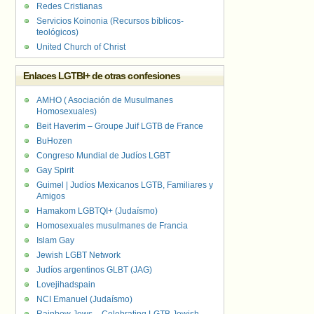
Redes Cristianas
Servicios Koinonia (Recursos bíblicos-
teológicos)
United Church of Christ
Enlaces LGTBI+ de otras confesiones
AMHO ( Asociación de Musulmanes
Homosexuales)
Beit Haverim – Groupe Juif LGTB de France
BuHozen
Congreso Mundial de Judíos LGBT
Gay Spirit
Guimel | Judíos Mexicanos LGTB, Familiares y
Amigos
Hamakom LGBTQI+ (Judaísmo)
Homosexuales musulmanes de Francia
Islam Gay
Jewish LGBT Network
Judíos argentinos GLBT (JAG)
Lovejihadspain
NCI Emanuel (Judaísmo)