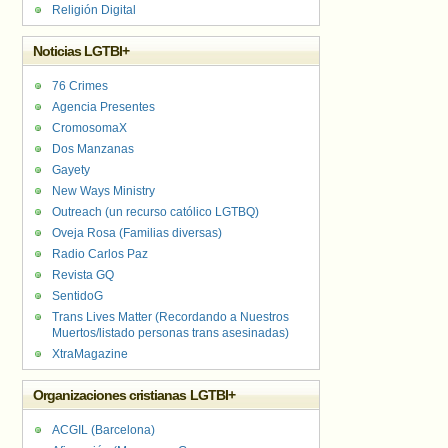
Religión Digital
Noticias LGTBI+
76 Crimes
Agencia Presentes
CromosomaX
Dos Manzanas
Gayety
New Ways Ministry
Outreach (un recurso católico LGTBQ)
Oveja Rosa (Familias diversas)
Radio Carlos Paz
Revista GQ
SentidoG
Trans Lives Matter (Recordando a Nuestros
Muertos/listado personas trans asesinadas)
XtraMagazine
Organizaciones cristianas LGTBI+
ACGIL (Barcelona)