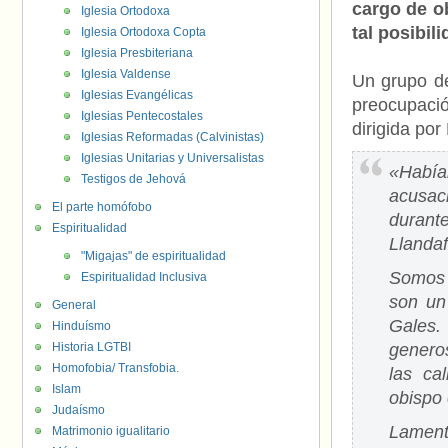
cargo de ob
Iglesia Ortodoxa
tal posibili
Iglesia Ortodoxa Copta
Iglesia Presbiteriana
Iglesia Valdense
Un grupo de
Iglesias Evangélicas
preocupaci
Iglesias Pentecostales
dirigida po
Iglesias Reformadas (Calvinistas)
Iglesias Unitarias y Universalistas
«Había
Testigos de Jehová
acusac
El parte homófobo
durant
Espiritualidad
Llandaf
"Migajas" de espiritualidad
Somos c
Espiritualidad Inclusiva
son un
General
Gales
Hinduísmo
Historia LGTBI
genero
Homofobia/ Transfobia.
las ca
Islam
obispo
Judaísmo
Lamenta
Matrimonio igualitario