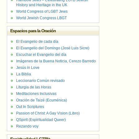
Rainbow Jews – Celebrating LGTB Jewish
History and Heritage in the UK
World Congress of LGBT Jews
World Jewish Congress LBGT
Espacios para la Oración
El Evangelio de cada día
El Evangelio del Domingo (José Luis Sicre)
Escuchar el Evangelio del día
Imágenes de la Buena Noticia, Cerezo Barredo
Jesús in Love
La Biblia
Leccionario Común revisado
Liturgia de las Horas
Meditaciones Inclusivas
Oración de Taizé (Ecuménica)
Out In Scriptures
Passion of Christ: A Gay Vision (Libro)
QSpirit (Espiritualidad Queer)
Rezando voy