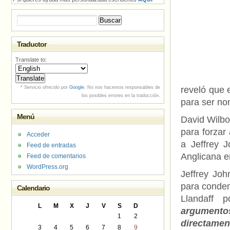
Buscar:
Traductor
Translate to:
* Servicio ofrecido por
Google
. No nos hacemos responsables de
reveló que 
los posibles errores en la traducción.
para ser no
Menú
David Wilbo
para forzar
Acceder
a Jeffrey 
Feed de entradas
Anglicana en
Feed de comentarios
WordPress.org
Jeffrey Joh
para conden
Calendario
Llandaff p
L
M
X
J
V
S
D
argument
1
2
directamen
3
4
5
6
7
8
9