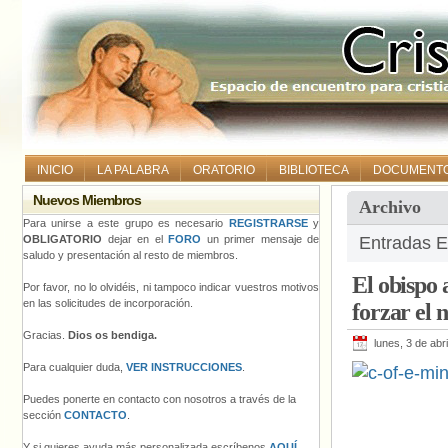
INICIO
LA PALABRA
ORATORIO
BIBLIOTECA
DOCUMENT
Nuevos Miembros
Archivo
Para unirse a este grupo es necesario
REGISTRARSE
y
OBLIGATORIO
dejar en el
FORO
un primer mensaje de
Entradas E
saludo y presentación al resto de miembros.
El obispo 
Por favor, no lo olvidéis, ni tampoco indicar vuestros motivos
en las solicitudes de incorporación.
forzar el
Gracias.
Dios os bendiga.
lunes, 3 de abr
Para cualquier duda,
VER INSTRUCCIONES
.
Puedes ponerte en contacto con nosotros a través de la
sección
CONTACTO
.
Y si quieres ayuda más personalizada escríbenos
AQUÍ