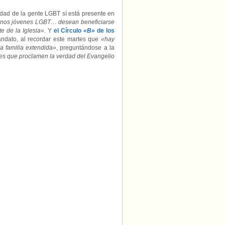
idad de la gente LGBT sí está presente en
nos jóvenes LGBT… desean beneficiarse
e de la Iglesia»
. Y
el Círculo
«B»
de los
mandato, al recordar este martes que
«hay
la familia extendida»
, preguntándose a la
otes que proclamen la verdad del Evangelio