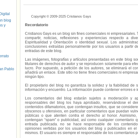
igital
Copyright © 2009-2025 Cristianos Gays
un blog
Recordatorio
hs y
Cristianos Gays es un blog sin fines comerciales ni empresariales. 
compartir, noticias, reflexiones y experiencias respecto a 
Espiritualidad y Orientación o identidad sexual. Los administ
conclusiones extraídas personalmente por los usuarios a partir d
entradas de este blog.
errato
Las imágenes, fotografías y artículos presentadas en este blog s
titulares de derechos de autor y se reproducen solamente para efecto
lucro. Por supuesto, a petición de los autores, se eliminará el 
an Pablo
añadirá un enlace. Este sitio no tiene fines comerciales ni empresa
ningún tipo.
El propietario del blog no garantiza la solidez y la fiabilidad d
información y encuentro. La información puede contener errores e 
Los comentarios del blog estarán sujetos a moderación y a
responsables del blog los haya aprobado, reservándose el der
contenidos difamatorios, que contengan insultos, que se consideren
obscenos u ofensivos, en particular comentarios que puedan vuln
públicas o que atenten contra el derecho al honor. Asimismo,
contengan “spam” o publicidad, así como cualquier comentario q
entrada publicada. no se hace responsable de los contenidos
opiniones vertidas por los usuarios del blog y publicados en el
mismos. El usuario es siempre el responsable de los comentarios p