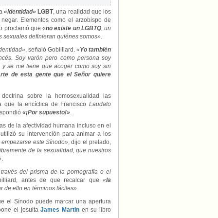
la
«identidad»
LGBT
, una realidad que los
 negar. Elementos como el arzobispo de
do proclamó que «
no existe un LGBTQ
, un
tos sexuales definieran quiénes somos»
.
identidad»
, señaló Gobilliard.
«
Yo también
rancés. Soy varón pero como persona soy
jo y se me tiene que acoger como soy sin
te de esta gente que el Señor quiere
 doctrina sobre la homosexualidad las
a que la encíclica de Francisco
Laudato
respondió
«¡Por supuesto!»
.
as de la afectividad humana incluso en el
tilizó su intervención para animar a los
l empezarse este Sínodo»
, dijo el prelado,
ibremente de la sexualidad, que nuestros
»
.
ravés del prisma de la pornografía o el
illiard, antes de que recalcar que
«
la
ar de ello en términos fáciles»
.
que el Sínodo puede marcar una apertura
pone el jesuita
James Martin
en su libro