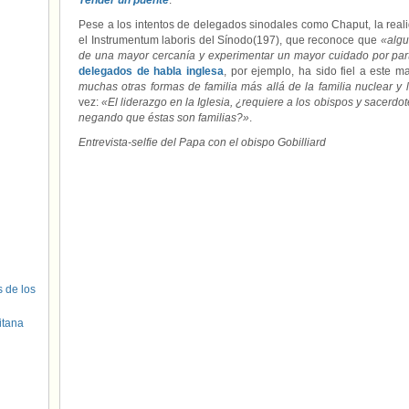
Tender un puente
.
Pese a los intentos de delegados sinodales como Chaput, la real
el Instrumentum laboris del Sínodo(197), que reconoce que
«algu
de una mayor cercanía y experimentar un mayor cuidado por part
delegados de habla inglesa
, por ejemplo, ha sido fiel a este 
muchas otras formas de familia más allá de la familia nuclear y 
vez:
«El liderazgo en la Iglesia, ¿requiere a los obispos y sacerd
negando que éstas son familias?»
.
Entrevista-selfie del Papa con el obispo Gobilliard
s de los
itana