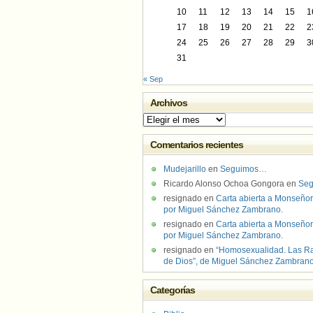
10
11
12
13
14
15
1
17
18
19
20
21
22
2
24
25
26
27
28
29
3
31
« Sep
Archivos
Archivos
Comentarios recientes
Mudejarillo
en
Seguimos…
Ricardo Alonso Ochoa Gongora
en
Se
resignado
en
Carta abierta a Monseñor
por Miguel Sánchez Zambrano.
resignado
en
Carta abierta a Monseñor
por Miguel Sánchez Zambrano.
resignado
en
“Homosexualidad. Las R
de Dios”, de Miguel Sánchez Zambran
Categorías