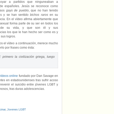
poyar a partidos que ninguneaban a
en
ItGetsBetterEspaña
 de españoles. Jesús se reconoce como
esos
gays de pueblo
, que no han tenido
ias y se han sentido
bichos raros
en su
cia. En el vídeo afirma abiertamente que
exual forma parte de su ser en todos los
 de su vida, y que son él y sus
ncias los que le han hecho ser como es y
 sus logros.
s el vídeo a continuación, merece mucho
erlo por frases como ésta:
primero la civilización griega, luego
vídeos online
fundado por Dan Savage en
ntes en estadounidenses tras sufrir acoso
revenir el suicidio entre jóvenes LGBT y
amosos, tras duras adolescencias.
cinar
,
Jovenes LGBT