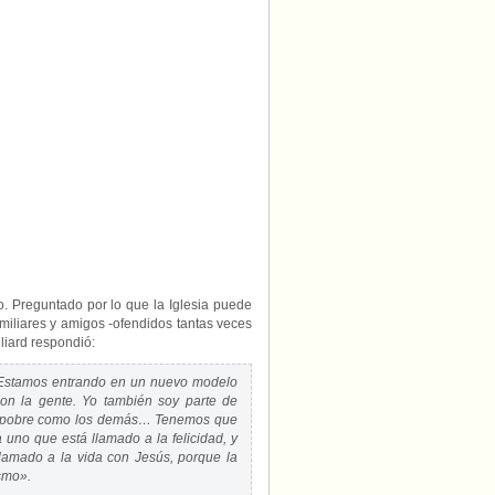
Sínodo
a
los
LGBT:
«¿Quién
soy
yo
para
excluirlos?»
o. Preguntado por lo que la Iglesia puede
miliares y amigos -ofendidos tantas veces
lliard respondió:
 Estamos entrando en un nuevo modelo
con la gente. Yo también soy parte de
un pobre como los demás… Tenemos que
a uno que está llamado a la felicidad, y
lamado a la vida con Jesús, porque la
smo».