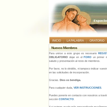
INICIO
LA PALABRA
ORATORIO
Nuevos Miembros
Para unirse a este grupo es necesario
REGIS
OBLIGATORIO
dejar en el
FORO
un primer m
saludo y presentación al resto de miembros.
Por favor, no lo olvidéis, ni tampoco indicar vues
en las solicitudes de incorporación.
Gracias.
Dios os bendiga.
Para cualquier duda,
VER INSTRUCCIONES
.
Puedes ponerte en contacto con nosotros a través
sección
CONTACTO
.
Y si quieres ayuda más personalizada escríbeno