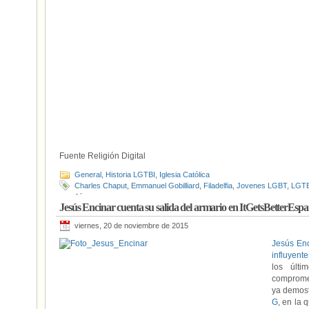
Fuente Religión Digital
General
,
Historia LGTBI
,
Iglesia Católica
Charles Chaput
,
Emmanuel Gobilliard
,
Filadelfia
,
Jovenes LGBT
,
LGTB
Jóvenes
Jesús Encinar cuenta su salida del armario en ItGetsBetterEsp
viernes, 20 de noviembre de 2015
Jesús En
influyent
los últ
compromet
ya demost
G
, en la 