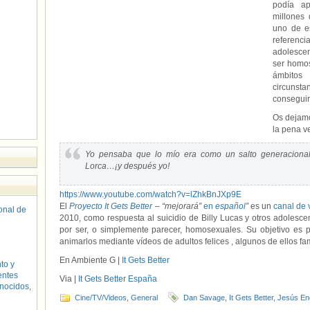
podía a
millones
uno de 
referenc
adolescen
ser homos
ámbitos
circunsta
conseguir
Os dejamo
la pena v
Yo pensaba que lo mío era como un salto generacional: 
Lorca…¡y después yo!
https://www.youtube.com/watch?v=lZhkBnJXp9E
El
Proyecto It Gets Better
–
“mejorará”
en
español
”
es un
canal de 
sonal de
2010, como respuesta al suicidio de Billy Lucas y otros adolesce
por ser, o simplemente parecer, homosexuales. Su objetivo es p
animarlos mediante vídeos de adultos felices , algunos de ellos f
En Ambiente G |
It Gets Better
to y
entes
Via |
It Gets Better España
nocidos,
Cine/TV/Videos
,
General
Dan Savage
,
It Gets Better
,
Jesús En