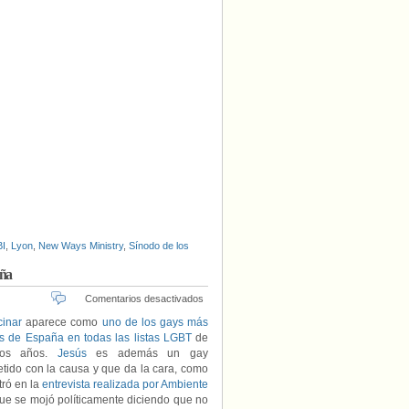
I
,
Lyon
,
New Ways Ministry
,
Sínodo de los
aña
en
Comentarios desactivados
Jesús
cinar
aparece como
uno de los gays más
Encinar
es de España en todas las listas LGBT
de
cuenta
imos años.
Jesús
es además un gay
su
ido con la causa y que da la cara, como
salida
ró en la
entrevista realizada por Ambiente
del
que se mojó políticamente diciendo que no
armario