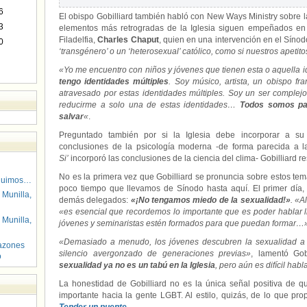
6
El obispo Gobilliard también habló con New Ways Ministry sobre 
3
elementos más retrogradas de la Iglesia siguen empeñados en
Filadelfia,
Charles Chaput
, quien en una intervención en el Síno
0
‘transgénero’ o un ‘heterosexual’ católico, como si nuestros apeti
«Yo me encuentro con niños y jóvenes que tienen esta o aquella 
tengo identidades múltiples
. Soy músico, artista, un obispo f
atravesado por estas identidades múltiples. Soy un ser comple
reducirme a solo una de estas identidades…
Todos somos par
salvar
«
.
Preguntado también por si la Iglesia debe incorporar a su
conclusiones de la psicología moderna -de forma parecida a l
Si’
incorporó las conclusiones de la ciencia del clima- Gobilliard 
No es la primera vez que Gobilliard se pronuncia sobre estos tem
guimos…
poco tiempo que llevamos de Sínodo hasta aquí. El primer día, u
 Munilla,
demás delegados:
«¡No tengamos miedo de la sexualidad!»
. «A
«es esencial que recordemos lo importante que es poder hablar l
 Munilla,
jóvenes y seminaristas estén formados para que puedan formar…
«Demasiado a menudo, los jóvenes descubren la sexualidad a t
azones
silencio avergonzado de generaciones previas»
, lamentó Gob
o
sexualidad ya no es un tabú en la Iglesia
, pero aún es difícil habl
La honestidad de Gobilliard no es la única señal positiva de 
importante hacia la gente LGBT. Al estilo, quizás, de lo que pro