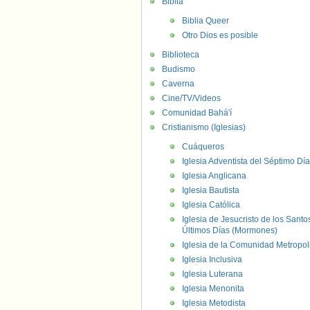
Biblia
Biblia Queer
Otro Dios es posible
Biblioteca
Budismo
Caverna
Cine/TV/Videos
Comunidad Bahá'í
Cristianismo (Iglesias)
Cuáqueros
Iglesia Adventista del Séptimo Día
Iglesia Anglicana
Iglesia Bautista
Iglesia Católica
Iglesia de Jesucristo de los Santo
Últimos Días (Mormones)
Iglesia de la Comunidad Metropol
Iglesia Inclusiva
Iglesia Luterana
Iglesia Menonita
Iglesia Metodista