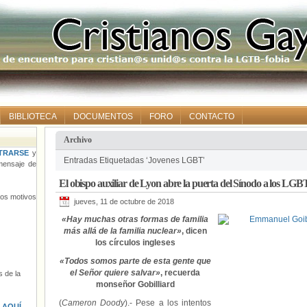
BIBLIOTECA
DOCUMENTOS
FORO
CONTACTO
Archivo
TRARSE
y
Entradas Etiquetadas ‘Jovenes LGBT’
ensaje de
El obispo auxiliar de Lyon abre la puerta del Sínodo a los LGB
tros motivos
jueves, 11 de octubre de 2018
«Hay muchas otras formas de familia
más allá de la familia nuclear»
, dicen
los círculos ingleses
«Todos somos parte de esta gente que
el Señor quiere salvar»
, recuerda
 de la
monseñor Gobilliard
(
Cameron Doody
).- Pese a los intentos
s
AQUÍ