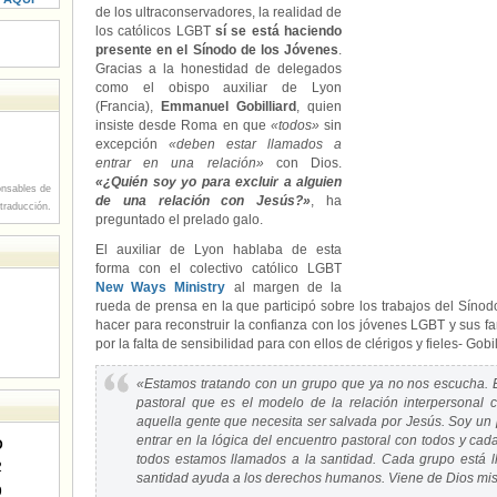
de los ultraconservadores, la realidad de
los católicos LGBT
sí se está haciendo
presente en el Sínodo de los Jóvenes
.
Gracias a la honestidad de delegados
como el obispo auxiliar de Lyon
(Francia),
Emmanuel Gobilliard
, quien
insiste desde Roma en que
«todos»
sin
excepción
«deben estar llamados a
entrar en una relación»
con Dios.
«¿Quién soy yo para excluir a alguien
nsables de
de una relación con Jesús?»
, ha
 traducción.
preguntado el prelado galo.
El auxiliar de Lyon hablaba de esta
forma con el colectivo católico LGBT
New Ways Ministry
al margen de la
rueda de prensa en la que participó sobre los trabajos del Sínod
hacer para reconstruir la confianza con los jóvenes LGBT y sus fa
por la falta de sensibilidad para con ellos de clérigos y fieles- Gobi
«Estamos tratando con un grupo que ya no nos escucha.
pastoral que es el modelo de la relación interpersonal 
aquella gente que necesita ser salvada por Jesús. Soy 
entrar en la lógica del encuentro pastoral con todos y cad
D
todos estamos llamados a la santidad. Cada grupo está l
2
santidad ayuda a los derechos humanos. Viene de Dios mi
9