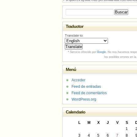
Buscar:
Traductor
Translate to:
* Servicio ofrecido por
Google
. No nos hacemos respo
los posibles errores en la
Menú
Acceder
Feed de entradas
Feed de comentarios
WordPress.org
Calendario
L
M
X
J
V
S
1
3
4
5
6
7
8