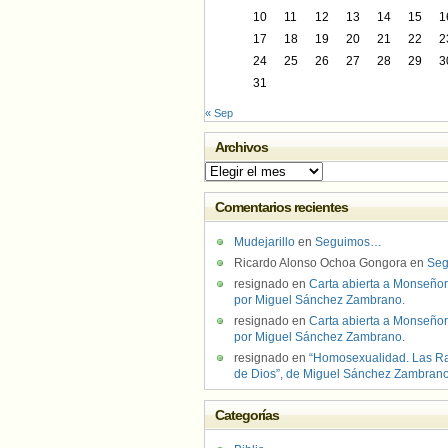
10
11
12
13
14
15
1
17
18
19
20
21
22
2
24
25
26
27
28
29
3
31
« Sep
Archivos
Archivos
Comentarios recientes
Mudejarillo
en
Seguimos…
Ricardo Alonso Ochoa Gongora
en
Se
resignado
en
Carta abierta a Monseñor
por Miguel Sánchez Zambrano.
resignado
en
Carta abierta a Monseñor
por Miguel Sánchez Zambrano.
resignado
en
“Homosexualidad. Las R
de Dios”, de Miguel Sánchez Zambran
Categorías