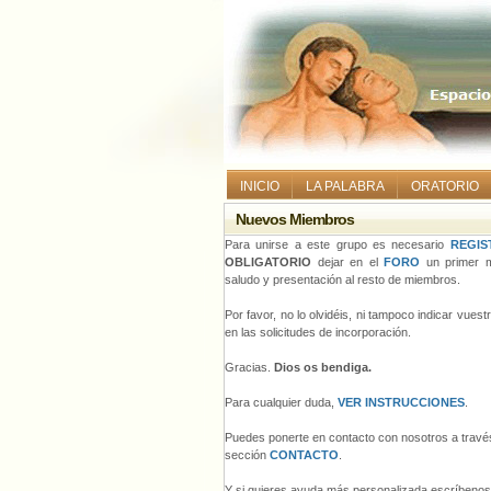
INICIO
LA PALABRA
ORATORIO
Nuevos Miembros
Para unirse a este grupo es necesario
REGIS
OBLIGATORIO
dejar en el
FORO
un primer m
saludo y presentación al resto de miembros.
Por favor, no lo olvidéis, ni tampoco indicar vues
en las solicitudes de incorporación.
Gracias.
Dios os bendiga.
Para cualquier duda,
VER INSTRUCCIONES
.
Puedes ponerte en contacto con nosotros a través
sección
CONTACTO
.
Y si quieres ayuda más personalizada escríbeno