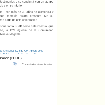
n testimonios y se concluirá con un ágape
a y en su interior.
TB+, con más de 30 años de existencia y
eo, también estará presente. Sin su
an parte de esta celebración.
ersona tanto LGTB como heterosexual que
peo, la ICM (Iglesia de la Comunidad
 y Nueva Magdala.
os Cristianos LGTB
,
ICM (Iglesia de la
de El Salvador
,
Madrid
,
Nueva Magdala
,
e Orlando (EEUU)
en
Comentarios desactivados
Acto
ecuménico
en
memoria
de
los
fallecidos
en
el
atentado