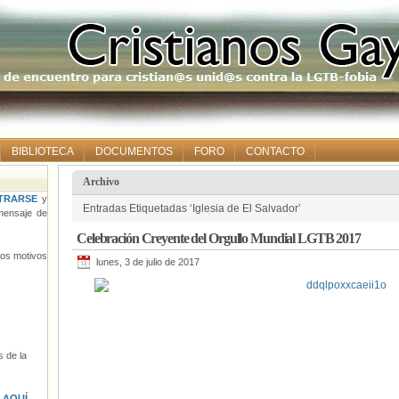
BIBLIOTECA
DOCUMENTOS
FORO
CONTACTO
Archivo
TRARSE
y
Entradas Etiquetadas ‘Iglesia de El Salvador’
ensaje de
Celebración Creyente del Orgullo Mundial LGTB 2017
tros motivos
lunes, 3 de julio de 2017
 de la
s
AQUÍ