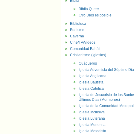
Biblia
Biblia Queer
Otro Dios es posible
Biblioteca
Budismo
Caverna
Cine/TV/Videos
Comunidad Bahá'í
Cristianismo (Iglesias)
Cuáqueros
Iglesia Adventista del Séptimo Día
Iglesia Anglicana
Iglesia Bautista
Iglesia Católica
Iglesia de Jesucristo de los Santo
Últimos Días (Mormones)
Iglesia de la Comunidad Metropol
Iglesia Inclusiva
Iglesia Luterana
Iglesia Menonita
Iglesia Metodista