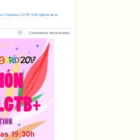
os Cristianos LGTB
,
ICM (Iglesia de la
de El Salvador
,
Madrid
,
Nueva Magdala
,
en
Comentarios desactivados
Celebración
Creyente
del
Orgullo
Mundial
LGTB
2017