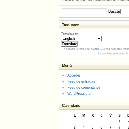
Buscar:
Traductor
Translate to:
* Servicio ofrecido por
Google
. No nos hacemos respo
los posibles errores en la
Menú
Acceder
Feed de entradas
Feed de comentarios
WordPress.org
Calendario
L
M
X
J
V
S
1
3
4
5
6
7
8