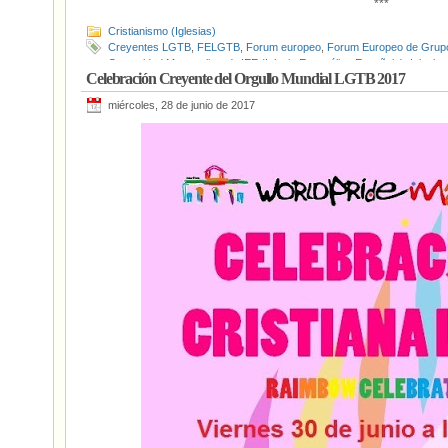
***
Cristianismo (Iglesias)
Creyentes LGTB
,
FELGTB
,
Forum europeo
,
Forum Europeo de Grup
Comunidad Metropolitana)
,
IEE (Iglesia Evangélica Española)
,
Iglesia 
Celebración Creyente del Orgullo Mundial LGTB 2017
Orgullo Mundial LGTB 2017
miércoles, 28 de junio de 2017