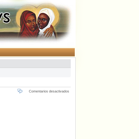
en
Comentarios desactivados
Celebración
Creyente
del
Orgullo
Mundial
LGTB
2017