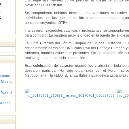
tuvo lugar ayer viernes 30 de junio en la Iglesia de
“
El Salva
6
Noviciado) a las
19:30h
.
3
Se compartieron bebidas frescas, intervenciones musicales,
0
actividades con las que hemos ido colaborando a una mayor a
personas creyentes LGTB+.
Intervinieron sacerdotes católicos y protestantes, se compartier
para compartir. La bandera arcoiris ondeó en la puerta de la iglesia 
La Junta Directiva del Fórum Europeo de Grupos Cristianos LG
recientemente nombrada ONG consultiva del Consejo Europeo y 
Abiertas), también estuvieron presentes. Sin su colaboración
realizar gran parte de esta celebración.
Esta
celebración de carácter ecuménico
y abierta a toda per
desearon participar. Ha sido organizada por el Forum Euro
Metropolitana), la FELGTB, la IEE (Iglesia Evangélica Española)
guimos…
 Munilla,
 Munilla,
azones
o