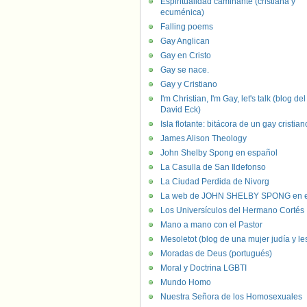
Espiritualidad caminante (cristiana y
ecuménica)
Falling poems
Gay Anglican
Gay en Cristo
Gay se nace.
Gay y Cristiano
I'm Christian, I'm Gay, let's talk (blog del
David Eck)
Isla flotante: bitácora de un gay cristian
James Alison Theology
John Shelby Spong en español
La Casulla de San Ildefonso
La Ciudad Perdida de Nivorg
La web de JOHN SHELBY SPONG en e
Los Universículos del Hermano Cortés
Mano a mano con el Pastor
Mesoletot (blog de una mujer judía y le
Moradas de Deus (portugués)
Moral y Doctrina LGBTI
Mundo Homo
Nuestra Señora de los Homosexuales