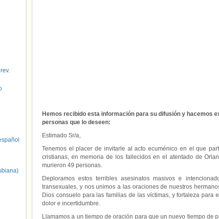
 rev.
o
Hemos recibido esta información para su difusión y hacemos ext
personas que lo deseen:
Estimado Sr/a,
spañol
Tenemos el placer de invitarle al acto ecuménico en el que part
cristianas, en memoria de los fallecidos en el atentado de Or
murieron 49 personas.
sbiana)
Deploramos estos terribles asesinatos masivos e intencionado
transexuales, y nos unimos a las oraciones de nuestros herman
Dios consuelo para las familias de las víctimas, y fortaleza para
dolor e incertidumbre.
Llamamos a un tiempo de oración para que un nuevo tiempo de pa