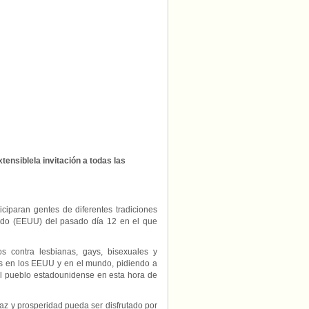
de
Orlando
(EEUU)
ensiblela invitación a todas las
iciparan gentes de diferentes tradiciones
lando (EEUU) del pasado día 12 en el que
s contra lesbianas, gays, bisexuales y
os en los EEUU y en el mundo, pidiendo a
 el pueblo estadounidense en esta hora de
z y prosperidad pueda ser disfrutado por