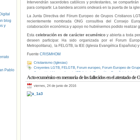
Intervendrán sacerdotes católicos y protestantes, se compartirá
para compartir. La bandera arcoiris ondeará en la puerta de la iglesi
igital
La Junta Directiva del Fórum Europeo de Grupos Cristianos LG
un blog
recientemente nombrada ONG consultiva del Consejo Europ
hs y
colaboración económica y apoyo no hubiésemos podido realizar gr
Esta
celebración es de carácter ecuménico
y abierta a toda p
deseen participar. Ha sido organizada por el Forum Euro
Metropolitana), la FELGTB, la IEE (Iglesia Evangélica Española)
Fuente
CRISMHOM
errato
Cristianismo (Iglesias)
Creyentes LGTB
,
FELGTB
,
Forum europeo
,
Forum Europeo de Grup
an Pablo
Comunidad Metropolitana)
,
IEE (Iglesia Evangélica Española)
,
Iglesia 
Acto ecuménico en memoria de los fallecidos en el atentado d
Orgullo Mundial LGTB 2017
viernes, 24 de junio de 2016