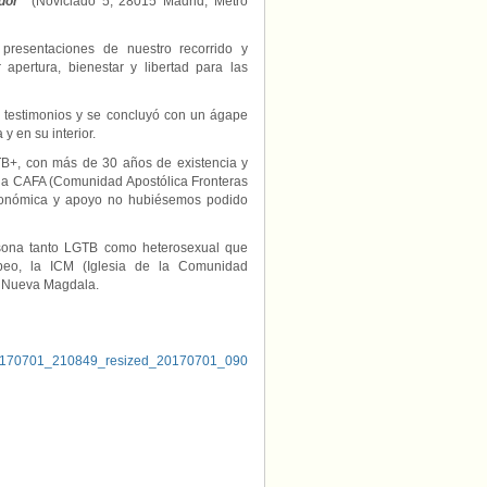
dor”
(Noviciado 5, 28015 Madrid, Metro
 presentaciones de nuestro recorrido y
pertura, bienestar y libertad para las
on testimonios y se concluyó con un ágape
y en su interior.
TB+, con más de 30 años de existencia y
la CAFA (Comunidad Apostólica Fronteras
 económica y apoyo no hubiésemos podido
sona tanto LGTB como heterosexual que
peo, la ICM (Iglesia de la Comunidad
 y Nueva Magdala.