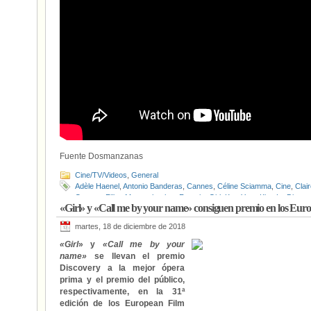
Fuente Dosmanzanas
Cine/TV/Videos
,
General
Adèle Haenel
,
Antonio Banderas
,
Cannes
,
Céline Sciamma
,
Cine
,
Clai
Cannes
,
Filipe Matzembacher
,
Francia
,
Girl
,
Kee-Yoon Kim
,
La Distanc
«Girl» y «Call me by your name» consiguen premio en los Eu
Marcio Reolon
,
Matthias et Maxime
,
Noémie Merlant
,
Palma Queer
,
Pe
feu
,
Vasilis Kekatos
,
Virginie Ledoyen
,
Xavier Dolan
martes, 18 de diciembre de 2018
«Girl
» y
«Call me by your
name»
se llevan el premio
Discovery a la mejor ópera
prima y el premio del público,
respectivamente, en la 31ª
edición de los European Film