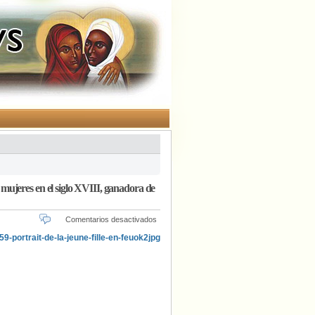
os mujeres en el siglo XVIII, ganadora de
en
Comentarios desactivados
«Portrait
de
la
jeune
fille
en
feu»,
una