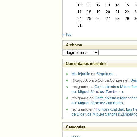
10
11
12
13
14
15
1
17
18
19
20
21
22
2
24
25
26
27
28
29
3
31
« Sep
Archivos
Archivos
Comentarios recientes
Mudejarillo
en
Seguimos…
Ricardo Alonso Ochoa Gongora
en
Se
resignado
en
Carta abierta a Monseñor
por Miguel Sánchez Zambrano.
resignado
en
Carta abierta a Monseñor
por Miguel Sánchez Zambrano.
resignado
en
“Homosexualidad. Las R
de Dios”, de Miguel Sánchez Zambran
Categorías