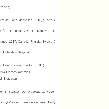
Francia)
ett liv
, Jane Manusson, 2018, Suecia &
 Raúl de la Fuente y Damian Nenow, 2018,
nucci, 2017, Canadá, Francia, Bélgica &
8, Holanda & Bélgica)
Italia, Francia, Brasil & EE.UU.)
kis & Giorgos Karnavas
18, Noruega)
 por
El capitán
(
Der Hauptmann,
Robert
s en Quiberon
(
3 tage on Quiberon
, Emily