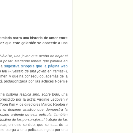
historia
de
amor
entre
dos
mujeres
en
el
remiada narra una historia de amor entre
siglo
a vez que este galardón se concede a una
XVIII,
ganadora
de
 Héloïse, una joven que acaba de dejar el
la
a posar. Marianne tendrá que pintarla en
Palma
la
sugestiva sinopsis que la página web
Queer
en feu
(
«Retrato de una joven en llamas»
),
2019
rtamen, y que ha conseguido, además de la
stá protagonizada por las actrices Noémie
na historia lésbica sino, sobre todo, una
 presidido por la actriz Virginie Ledoyen y
-Yoon Kim y los directores Marcio Reolon y
 el dominio artístico que demuestra la
corazón ardiente de esta película. También
estino de los personajes al trabajo de las
car, en este sentido, que se trata de la
se otorga a una película dirigida por una