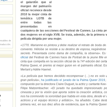
el galardón que al
margen del palmarés
oficial reconoce desde
2010 la mejor cinta de
temática LGTB de
entre todas las
presentadas en
cualquiera de las secciones del Festival de Cannes. La cinta p
dos mujeres en el siglo XVIII. Se trata, además, de la primer
película dirigida por una mujer.
nsables de
 traducción.
«1770. Marianne es pintora y debe realizar el retrato de boda de
convento. Héloïse se resiste a su destino de esposa, negándose 
secreto. Presentada como dama de compañía, la observa»
. Es 
oficial
del Festival de Cannes hace de
Portrait de la jeune fille 
cinta que competía en la sección oficial de la 74ª edición del ce
Palma Queer, el premio al mejor guion en el palmarés oficial. E
Merlant y Adèle Haenel.
«La película que hemos decidido recompensar
(…)
no es solo u
gran película»
,
ha justificado el jurado de la Palma Queer 2019
,
compuesto por la directora Claire Duguet, la actriz y cantante Kee
Filipe Matzembacher.
«El jurado ha quedado impresionado por
cineasta y por la visión que aporta sobre la creación artística, 
D
nos ha conmovido la sororidad que habita en esta obra, desde el d
actrices y el equipo técnico y artístico»
, ha añadido. Cabe desta
2
primera vez, en sus diez años de existencia, que la Palma Queer 
9