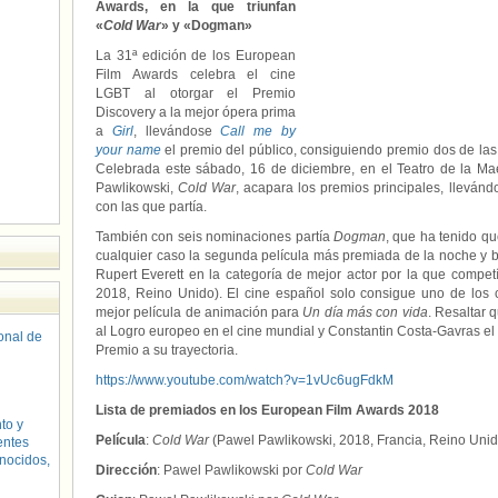
Awards, en la que triunfan
«
Cold War
» y «Dogman»
La 31ª edición de los European
Film Awards celebra el cine
LGBT al otorgar el Premio
Discovery a la mejor ópera prima
a
Girl
, llevándose
Call me by
your name
el premio del público, consiguiendo premio dos de las
Celebrada este sábado, 16 de diciembre, en el Teatro de la Mae
Pawlikowski,
Cold War
, acapara los premios principales, lleván
con las que partía.
También con seis nominaciones partía
Dogman
, que ha tenido qu
cualquier caso la segunda película más premiada de la noche y ba
Rupert Everett en la categoría de mejor actor por la que compe
2018, Reino Unido). El cine español solo consigue uno de los 
mejor película de animación para
Un día más con vida
. Resaltar 
al Logro europeo en el cine mundial y Constantin Costa-Gavras e
sonal de
Premio a su trayectoria.
https://www.youtube.com/watch?v=1vUc6ugFdkM
Lista de premiados en los European Film Awards 2018
to y
Película
:
Cold War
(Pawel Pawlikowski, 2018, Francia, Reino Unid
entes
nocidos,
Dirección
: Pawel Pawlikowski por
Cold War