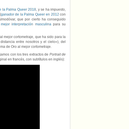
e la Palma Queer 2018
, y se ha impuesto,
(
ganador de la Palma Queer en 2012
con
Almodóvar, que por cierto ha conseguido
 mejor interpretación masculina
para su
l mejor cortometraje, que ha sido para la
distancia entre nosotros y el cielo»), del
lma de Oro al mejor cortometraje.
jamos con los tres extractos de
Portrait de
nal en francés, con subtítulos en inglés):