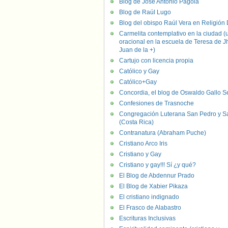
Blog de José Antonio Pagola
Blog de Raúl Lugo
Blog del obispo Raúl Vera en Religión D
Carmelita contemplativo en la ciudad (
oracional en la escuela de Teresa de J
Juan de la +)
Cartujo con licencia propia
Católico y Gay
Católico+Gay
Concordia, el blog de Oswaldo Gallo S
Confesiones de Trasnoche
Congregación Luterana San Pedro y S
(Costa Rica)
Contranatura (Abraham Puche)
Cristiano Arco Iris
Cristiano y Gay
Cristiano y gay!!! Sí ¿y qué?
El Blog de Abdennur Prado
El Blog de Xabier Pikaza
El cristiano indignado
El Frasco de Alabastro
Escrituras Inclusivas