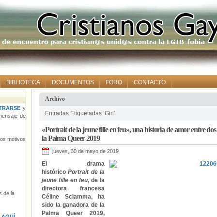
BIBLIOTECA
DOCUMENTOS
FORO
CONTACTO
Archivo
TRARSE
y
Entradas Etiquetadas ‘Girl’
ensaje de
«Portrait de la jeune fille en feu», una historia de amor entre d
la Palma Queer 2019
tros motivos
jueves, 30 de mayo de 2019
El drama
histórico
Portrait de la
jeune fille en feu
, de la
directora francesa
 de la
Céline Sciamma, ha
sido la ganadora de la
Palma Queer 2019,
s
AQUÍ