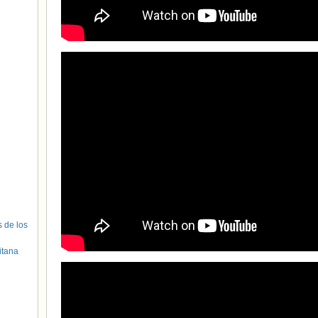
s de los
itana