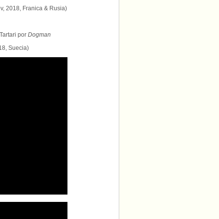
ov, 2018, Franica & Rusia)
Tartari por
Dogman
018, Suecia)