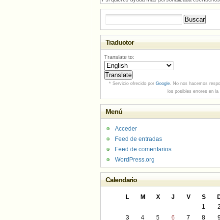
Buscar:
Traductor
Translate to:
* Servicio ofrecido por
Google
. No nos hacemos respo
los posibles errores en la
Menú
Acceder
Feed de entradas
Feed de comentarios
WordPress.org
Calendario
L
M
X
J
V
S
1
3
4
5
6
7
8