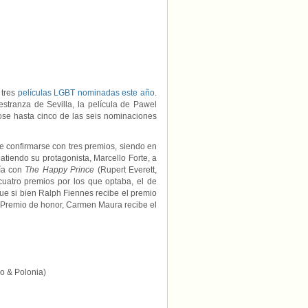
consiguen
premio
en
los
European
Film
Awards
2018
 tres
películas LGBT nominadas este año
.
stranza de Sevilla, la película de Pawel
dose hasta cinco de las seis nominaciones
e confirmarse con tres premios, siendo en
tiendo su protagonista, Marcello Forte, a
tía con
The Happy Prince
(Rupert Everett,
cuatro premios por los que optaba, el de
que si bien Ralph Fiennes recibe el premio
l Premio de honor, Carmen Maura recibe el
o & Polonia)