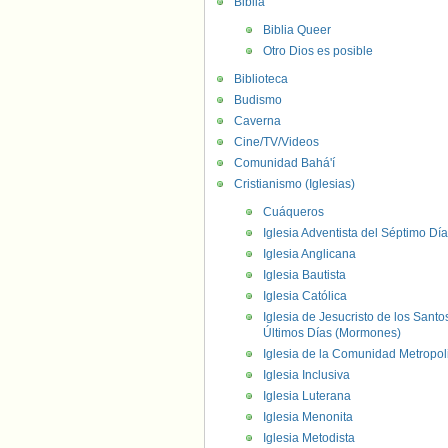
Biblia
Biblia Queer
Otro Dios es posible
Biblioteca
Budismo
Caverna
Cine/TV/Videos
Comunidad Bahá'í
Cristianismo (Iglesias)
Cuáqueros
Iglesia Adventista del Séptimo Día
Iglesia Anglicana
Iglesia Bautista
Iglesia Católica
Iglesia de Jesucristo de los Santo
Últimos Días (Mormones)
Iglesia de la Comunidad Metropol
Iglesia Inclusiva
Iglesia Luterana
Iglesia Menonita
Iglesia Metodista