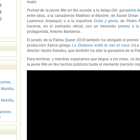
mujer.
6
Portrait de la jeune fille en feu
sucede a la belga
Girl
,
ganadora d
3
entre otras, a la canadiense
Matthias et Maxime,
de Xavier Dolan 
0
Lawrence Anyways
) o a la española
Dolor y gloria
, de Pedro 
hacerse, en el palmarés oficial, con un merecido
premio a la
protagonista, Antonio Banderas.
El jurado de la Palma Queer 2019 también ha otorgado el premio a
produccion franco-griega
La Distance entre le ciel et nous
(
«La 
director Vasilis Kekatos, que también ha sido la ganadora de la Pa
Para terminar, y mientras esperamos que llegue a los cines, os de
la jeune fille en feu
hechos públicos hasta el momento (versión origi
guimos…
 Munilla,
 Munilla,
azones
o