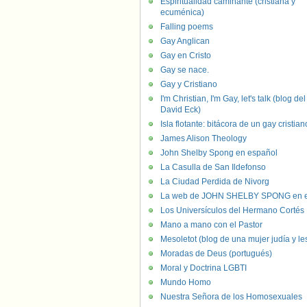
Espiritualidad caminante (cristiana y
ecuménica)
Falling poems
Gay Anglican
Gay en Cristo
Gay se nace.
Gay y Cristiano
I'm Christian, I'm Gay, let's talk (blog del
David Eck)
Isla flotante: bitácora de un gay cristian
James Alison Theology
John Shelby Spong en español
La Casulla de San Ildefonso
La Ciudad Perdida de Nivorg
La web de JOHN SHELBY SPONG en e
Los Universículos del Hermano Cortés
Mano a mano con el Pastor
Mesoletot (blog de una mujer judía y le
Moradas de Deus (portugués)
Moral y Doctrina LGBTI
Mundo Homo
Nuestra Señora de los Homosexuales