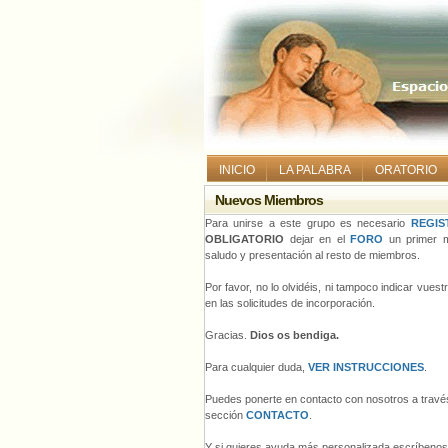
INICIO
LA PALABRA
ORATORIO
Nuevos Miembros
Para unirse a este grupo es necesario
REGIS
OBLIGATORIO
dejar en el
FORO
un primer m
saludo y presentación al resto de miembros.
Por favor, no lo olvidéis, ni tampoco indicar vues
en las solicitudes de incorporación.
Gracias.
Dios os bendiga.
Para cualquier duda,
VER INSTRUCCIONES
.
Puedes ponerte en contacto con nosotros a través
sección
CONTACTO
.
Y si quieres ayuda más personalizada escríbeno