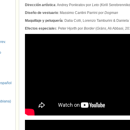
Dirección artística
: Andrey Ponkratov por
Leto
(Kirill Serebrennik
Diseño de vestuario
: Massimo Cantini Parrini por
Dogman
Maquillaje y peluquería
: Dalia Colli, Lorenzo Tamburini & Daniela 
Efectos especiale
s: Peter Hjorth por
Border
(
Gräns
, Ali Abbasi, 2
 rev.
o
spañol
sbiana)