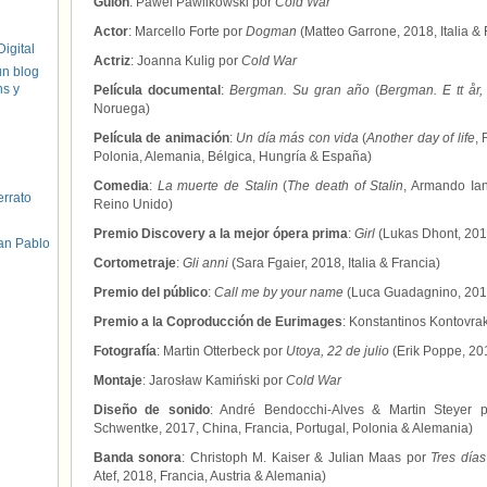
Guion
: Pawel Pawlikowski por
Cold War
Actor
: Marcello Forte por
Dogman
(Matteo Garrone, 2018, Italia & 
igital
Actriz
: Joanna Kulig por
Cold War
un blog
hs y
Película documental
:
Bergman. Su gran año
(
Bergman. E tt år, 
Noruega)
Película de animación
:
Un día más con vida
(
Another day of life
,
Polonia, Alemania, Bélgica, Hungría & España)
Comedia
:
La muerte de Stalin
(
The death of Stalin
, Armando Ian
errato
Reino Unido)
Premio Discovery a la mejor ópera prima
:
Girl
(Lukas Dhont, 201
an Pablo
Cortometraje
:
Gli anni
(Sara Fgaier, 2018, Italia & Francia)
Premio del público
:
Call me by your name
(Luca Guadagnino, 2017, 
Premio a la Coproducción de Eurimages
: Konstantinos Kontovra
Fotografía
: Martin Otterbeck por
Utoya, 22 de julio
(Erik Poppe, 20
Montaje
: Jarosław Kamiński por
Cold War
Diseño de sonido
: André Bendocchi-Alves & Martin Steyer
Schwentke, 2017, China, Francia, Portugal, Polonia & Alemania)
Banda sonora
: Christoph M. Kaiser & Julian Maas por
Tres día
Atef, 2018, Francia, Austria & Alemania)