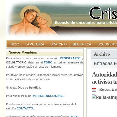
INICIO
LA PALABRA
ORATORIO
BIBLIOTECA
DOCUMENT
Nuevos Miembros
Archivo
Para unirse a este grupo es necesario
REGISTRARSE
y
OBLIGATORIO
dejar en el
FORO
un primer mensaje de
Entradas E
saludo y presentación al resto de miembros.
Autoridad
Por favor, no lo olvidéis, ni tampoco indicar vuestros motivos
en las solicitudes de incorporación.
activista t
Gracias.
Dios os bendiga.
miércoles, 11 
Para cualquier duda,
VER INSTRUCCIONES
.
Puedes ponerte en contacto con nosotros a través de la
sección
CONTACTO
.
Y si quieres ayuda más personalizada escríbenos
AQUÍ