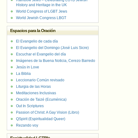
Rainbow Jews – Celebrating LGTB Jewish
History and Heritage in the UK
World Congress of LGBT Jews
World Jewish Congress LBGT
Espacios para la Oración
El Evangelio de cada día
El Evangelio del Domingo (José Luis Sicre)
Escuchar el Evangelio del día
Imágenes de la Buena Noticia, Cerezo Barredo
Jesús in Love
La Biblia
Leccionario Común revisado
Liturgia de las Horas
Meditaciones Inclusivas
Oración de Taizé (Ecuménica)
Out In Scriptures
Passion of Christ: A Gay Vision (Libro)
QSpirit (Espiritualidad Queer)
Rezando voy