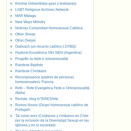
Kinship (Adventistas gays y lesbianas)
LGBT Religious Archives Network
MAR Málaga
New Ways Ministry
Noticias Comunidad Homosexual Católica
Other Sheep
Otras Ovejas
Outreach (un recurso católico LGTBQ)
Pastoral Ecuménica VIH-SIDA (Argentina)
Progetto su fede e omosessualità
Rainbow Baptists
Rainbow Christians
Reconaissance (padres de personas
homosexuales). Francia
Refo – Rete Evangelica Fede e Omosessualità
(Italia)
Revista- blog InTERESArte.
Rumos Novos (Grupo homosexual católico de
Portugal)
Tal como eres (Cristianas y cristianos en Chile
por la inclusión de la Diversidad Sexual en las
iglesias y en la sociedad)