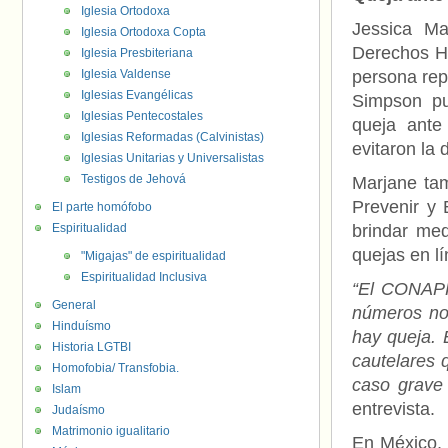
Iglesia Ortodoxa
Jessica Ma
Iglesia Ortodoxa Copta
Derechos Hu
Iglesia Presbiteriana
Iglesia Valdense
persona rep
Iglesias Evangélicas
Simpson pu
Iglesias Pentecostales
queja ante
Iglesias Reformadas (Calvinistas)
evitaron la 
Iglesias Unitarias y Universalistas
Testigos de Jehová
Marjane tam
Prevenir y 
El parte homófobo
Espiritualidad
brindar me
quejas en lí
"Migajas" de espiritualidad
Espiritualidad Inclusiva
“El CONAPR
General
números no 
Hinduísmo
hay queja. 
Historia LGTBI
cautelares 
Homofobia/ Transfobia.
caso grave
Islam
entrevista.
Judaísmo
Matrimonio igualitario
En México,