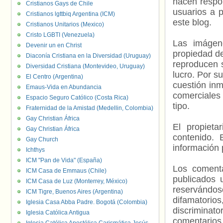
hacen respo
Cristianos Gays de Chile
usuarios a p
Cristianos lgttbiq Argentina (ICM)
este blog.
Cristianos Unitarios (Mexico)
Cristo LGBTI (Venezuela)
Las imágene
Devenir un en Christ
propiedad de
Diaconía Cristiana en la Diversidad (Uruguay)
reproducen s
Diversidad Cristiana (Montevideo, Uruguay)
lucro. Por s
El Centro (Argentina)
cuestión inm
Emaus-Vida en Abundancia
comerciales 
Espacio Seguro Católico (Costa Rica)
tipo.
Fraternidad de la Amistad (Medellin, Colombia)
Gay Christian África
El propieta
Gay Christian África
contenido. 
Gay Church
información 
Ichthys
ICM "Pan de Vida" (España)
Los comenta
ICM Casa de Emmaus (Chile)
publicados 
ICM Casa de Luz (Monterrey, México)
reservándos
ICM Tigre, Buenos Aires (Argentina)
difamatorio
Iglesia Casa Abba Padre. Bogotá (Colombia)
discriminat
Iglesia Católica Antigua
comentarios