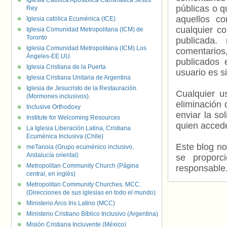
Iglesia Católica Apostólica Carismática Jesús
públicas o 
Rey
aquellos c
Iglesia católica Ecuménica (ICE)
cualquier c
Iglesia Comunidad Metropolitana (ICM) de
Toronto
publicada.
Iglesia Comunidad Metropolitana (ICM) Los
comentarios,
Ángeles-EE.UU.
publicados 
Iglesia Cristiana de la Puerta
usuario es s
Iglesia Cristiana Unitaria de Argentina
Iglesia de Jesucristo de la Restauración.
Cualquier us
(Mormones inclusivos).
eliminación 
Inclusive Orthodoxy
enviar la so
Institute for Welcoming Resources
quien accede
La Iglesia Liberación Latina, Cristiana
Ecuménica Inclusiva (Chile)
Este blog no
meTanoia (Grupo ecuménico inclusivo,
Andalucía oriental)
se proporc
Metropolitan Community Church (Página
responsable
central, en inglés)
Metropolitan Community Churches. MCC.
(Direcciones de sus iglesias en todo el mundo)
Ministerio Arco Iris Latino (MCC)
Ministerio Cristiano Bíblico Inclusivo (Argentina)
Misión Cristiana Incluyente (México)