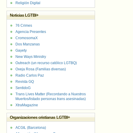
Religión Digital
Noticias LGTBI+
76 Crimes
Agencia Presentes
CromosomaX
Dos Manzanas
Gayety
New Ways Ministry
Outreach (un recurso católico LGTBQ)
Oveja Rosa (Familias diversas)
Radio Carlos Paz
Revista GQ
SentidoG
Trans Lives Matter (Recordando a Nuestros
Muertos/listado personas trans asesinadas)
XtraMagazine
Organizaciones cristianas LGTBI+
ACGIL (Barcelona)