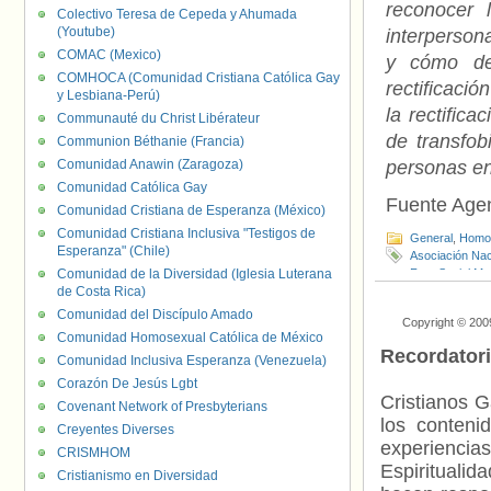
reconocer 
Colectivo Teresa de Cepeda y Ahumada
(Youtube)
interperson
COMAC (Mexico)
y cómo de
COMHOCA (Comunidad Cristiana Católica Gay
rectificaci
y Lesbiana-Perú)
la rectific
Communauté du Christ Libérateur
de transfob
Communion Béthanie (Francia)
Comunidad Anawin (Zaragoza)
personas en
Comunidad Católica Gay
Fuente Age
Comunidad Cristiana de Esperanza (México)
Comunidad Cristiana Inclusiva "Testigos de
General
,
Homof
Esperanza" (Chile)
Asociación Nac
Comunidad de la Diversidad (Iglesia Luterana
Foro Social Mu
de Costa Rica)
Comunidad del Discípulo Amado
Copyright © 200
Comunidad Homosexual Católica de México
Recordator
Comunidad Inclusiva Esperanza (Venezuela)
Corazón De Jesús Lgbt
Cristianos G
Covenant Network of Presbyterians
los contenid
Creyentes Diverses
experienci
CRISMHOM
Espiritualid
Cristianismo en Diversidad