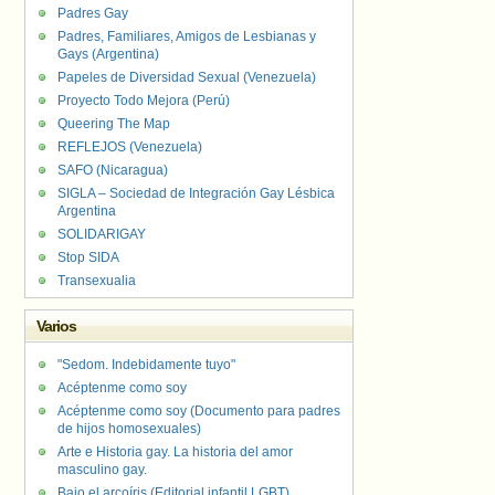
Padres Gay
Padres, Familiares, Amigos de Lesbianas y
Gays (Argentina)
Papeles de Diversidad Sexual (Venezuela)
Proyecto Todo Mejora (Perú)
Queering The Map
REFLEJOS (Venezuela)
SAFO (Nicaragua)
SIGLA – Sociedad de Integración Gay Lésbica
Argentina
SOLIDARIGAY
Stop SIDA
Transexualia
Varios
"Sedom. Indebidamente tuyo"
Acéptenme como soy
Acéptenme como soy (Documento para padres
de hijos homosexuales)
Arte e Historia gay. La historia del amor
masculino gay.
Bajo el arcoíris (Editorial infantil LGBT).