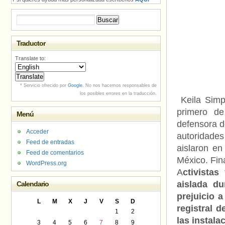
Buscar:
Traductor
Translate to:
* Servicio ofrecido por
Google
. No nos hacemos responsables de
los posibles errores en la traducción.
Keila Simps
primero de
Menú
defensora d
Acceder
autoridades
Feed de entradas
aislaron en
Feed de comentarios
México. Fin
WordPress.org
A
ctivista
aislada d
Calendario
prejuicio 
L
M
X
J
V
S
D
registral 
1
2
las instal
3
4
5
6
7
8
9