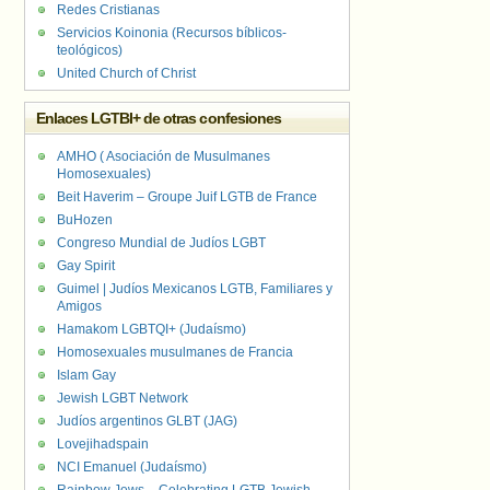
Redes Cristianas
Servicios Koinonia (Recursos bíblicos-
teológicos)
United Church of Christ
Enlaces LGTBI+ de otras confesiones
AMHO ( Asociación de Musulmanes
Homosexuales)
Beit Haverim – Groupe Juif LGTB de France
BuHozen
Congreso Mundial de Judíos LGBT
Gay Spirit
Guimel | Judíos Mexicanos LGTB, Familiares y
Amigos
Hamakom LGBTQI+ (Judaísmo)
Homosexuales musulmanes de Francia
Islam Gay
Jewish LGBT Network
Judíos argentinos GLBT (JAG)
Lovejihadspain
NCI Emanuel (Judaísmo)