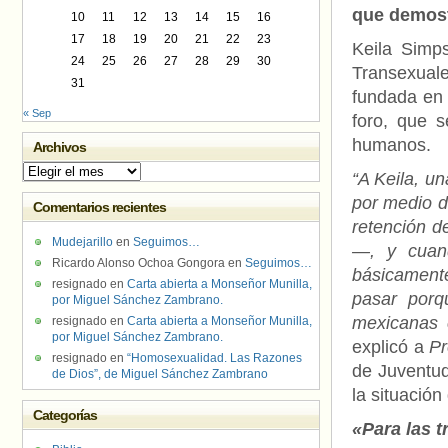
que demostr
10
11
12
13
14
15
16
17
18
19
20
21
22
23
Keila Simps
24
25
26
27
28
29
30
Transexuale
31
fundada en 
« Sep
foro, que 
humanos.
Archivos
Archivos
“A Keila, un
por medio de
Comentarios recientes
retención d
Mudejarillo
en
Seguimos…
—, y cuand
Ricardo Alonso Ochoa Gongora
en
Seguimos…
básicamente
resignado
en
Carta abierta a Monseñor Munilla,
pasar porq
por Miguel Sánchez Zambrano.
mexicanas 
resignado
en
Carta abierta a Monseñor Munilla,
por Miguel Sánchez Zambrano.
explicó a
Pr
resignado
en
“Homosexualidad. Las Razones
de Juventud
de Dios”, de Miguel Sánchez Zambrano
la situación
Categorías
«Para las t