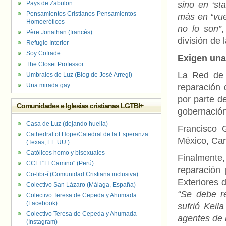
Pays de Zabulon
sino en ‘st
Pensamientos Cristianos-Pensamientos
más en “vue
Homoeróticos
no lo son”
Père Jonathan (francés)
división de
Refugio Interior
Soy Cofrade
Exigen una
The Closet Professor
La Red de 
Umbrales de Luz (Blog de José Arregi)
Una mirada gay
reparación 
por parte d
Comunidades e Iglesias cristianas LGTBI+
gobernación 
Casa de Luz (dejando huella)
Francisco 
Cathedral of Hope/Catedral de la Esperanza
México, Ca
(Texas, EE.UU.)
Católicos homo y bisexuales
Finalment
CCEI "El Camino" (Perú)
reparación 
Co-libr-í (Comunidad Cristiana inclusiva)
Exteriores 
Colectivo San Lázaro (Málaga, España)
“Se debe re
Colectivo Teresa de Cepeda y Ahumada
(Facebook)
sufrió Keil
Colectivo Teresa de Cepeda y Ahumada
agentes de 
(Instagram)