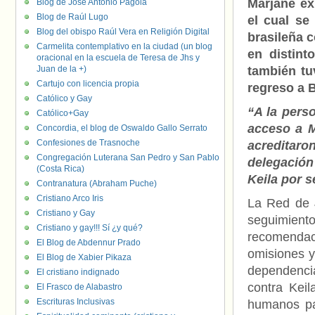
Marjane ex
Blog de José Antonio Pagola
Blog de Raúl Lugo
el cual se
Blog del obispo Raúl Vera en Religión Digital
brasileña 
Carmelita contemplativo en la ciudad (un blog
en distint
oracional en la escuela de Teresa de Jhs y
Juan de la +)
también tu
Cartujo con licencia propia
regreso a B
Católico y Gay
“A la perso
Católico+Gay
acceso a M
Concordia, el blog de Oswaldo Gallo Serrato
Confesiones de Trasnoche
acreditaro
Congregación Luterana San Pedro y San Pablo
delegación
(Costa Rica)
Keila por 
Contranatura (Abraham Puche)
Cristiano Arco Iris
La Red de 
Cristiano y Gay
seguimient
Cristiano y gay!!! Sí ¿y qué?
recomendac
El Blog de Abdennur Prado
omisiones y
El Blog de Xabier Pikaza
dependenci
El cristiano indignado
contra Kei
El Frasco de Alabastro
Escrituras Inclusivas
humanos par