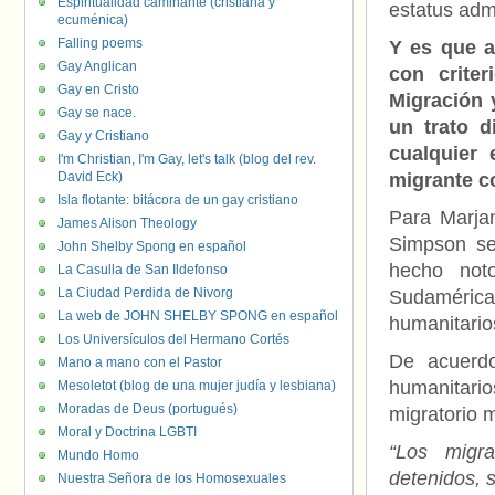
Espiritualidad caminante (cristiana y
estatus admi
ecuménica)
Falling poems
Y es que a
Gay Anglican
con crite
Gay en Cristo
Migración 
Gay se nace.
un trato d
Gay y Cristiano
cualquier e
I'm Christian, I'm Gay, let's talk (blog del rev.
David Eck)
migrante co
Isla flotante: bitácora de un gay cristiano
Para Marjan
James Alison Theology
Simpson se
John Shelby Spong en español
hecho noto
La Casulla de San Ildefonso
La Ciudad Perdida de Nivorg
Sudamérica
La web de JOHN SHELBY SPONG en español
humanitarios
Los Universículos del Hermano Cortés
De acuerd
Mano a mano con el Pastor
humanitari
Mesoletot (blog de una mujer judía y lesbiana)
Moradas de Deus (portugués)
migratorio 
Moral y Doctrina LGBTI
“Los migr
Mundo Homo
detenidos, 
Nuestra Señora de los Homosexuales