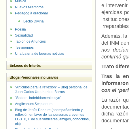
Música
e interveni
Nuevos Miembros
ejercidas p
Pedagogía oracional
institucione
Lectio Divina
irreparables
Poesía
Además, la 
Sexualidad
Tablón de Anuncios
del INM den
Testimonios
nos decían
Una batería de buenas noticias
confirmó que
Enlaces de Interés
Trato difer
Tras la e
Blogs Personales inclusivos
informaron
"Artículos para la reflexión" – Blog personal de
con el ‘perf
Juan Carlos Urquhart de Barros.
"Sedom. Indebidamente tuyo"
La razón qu
Anglicanum Scriptorium
documentaci
Blog de Jesús Donaire (acompañamiento y
dicha razón
reflexión en favor de las personas creyentes
LGBTIQ+, de sus familiares, amigos, conocidos,
documentar
etc)