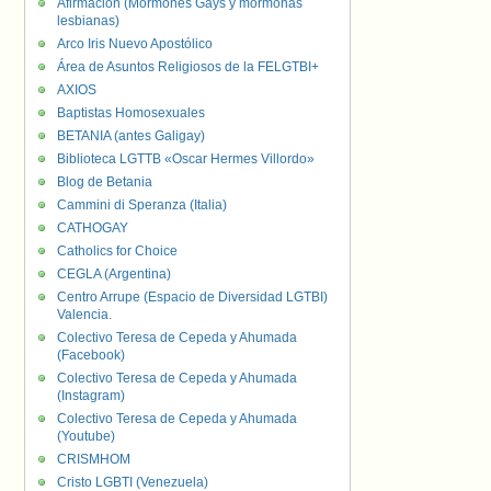
Afirmación (Mormones Gays y mormonas
lesbianas)
Arco Iris Nuevo Apostólico
Área de Asuntos Religiosos de la FELGTBI+
AXIOS
Baptistas Homosexuales
BETANIA (antes Galigay)
Biblioteca LGTTB «Oscar Hermes Villordo»
Blog de Betania
Cammini di Speranza (Italia)
CATHOGAY
Catholics for Choice
CEGLA (Argentina)
Centro Arrupe (Espacio de Diversidad LGTBI)
Valencia.
Colectivo Teresa de Cepeda y Ahumada
(Facebook)
Colectivo Teresa de Cepeda y Ahumada
(Instagram)
Colectivo Teresa de Cepeda y Ahumada
(Youtube)
CRISMHOM
Cristo LGBTI (Venezuela)