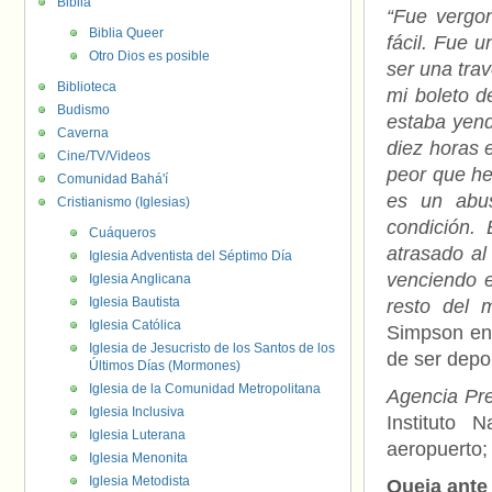
Biblia
“Fue vergon
Biblia Queer
fácil. Fue 
Otro Dios es posible
ser una trav
Biblioteca
mi boleto de
Budismo
estaba yend
Caverna
diez horas 
Cine/TV/Videos
peor que he
Comunidad Bahá'í
es un abus
Cristianismo (Iglesias)
condición.
Cuáqueros
atrasado al
Iglesia Adventista del Séptimo Día
venciendo e
Iglesia Anglicana
Iglesia Bautista
resto del 
Iglesia Católica
Simpson e
Iglesia de Jesucristo de los Santos de los
de ser depo
Últimos Días (Mormones)
Iglesia de la Comunidad Metropolitana
Agencia Pr
Iglesia Inclusiva
Instituto 
Iglesia Luterana
aeropuerto;
Iglesia Menonita
Iglesia Metodista
Queja ante