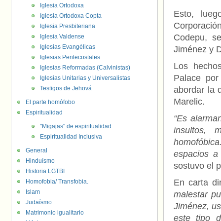
Iglesia Ortodoxa
Esto, lue
Iglesia Ortodoxa Copta
Corporació
Iglesia Presbiteriana
Codepu, se
Iglesia Valdense
Iglesias Evangélicas
Jiménez y 
Iglesias Pentecostales
Los hechos
Iglesias Reformadas (Calvinistas)
Palace por
Iglesias Unitarias y Universalistas
Testigos de Jehová
abordar la 
Marelic.
El parte homófobo
Espiritualidad
“Es alarma
"Migajas" de espiritualidad
insultos,
Espiritualidad Inclusiva
homofóbica
General
espacios a 
Hinduísmo
sostuvo el 
Historia LGTBI
En carta di
Homofobia/ Transfobia.
Islam
malestar pu
Judaísmo
Jiménez, us
Matrimonio igualitario
este tipo 