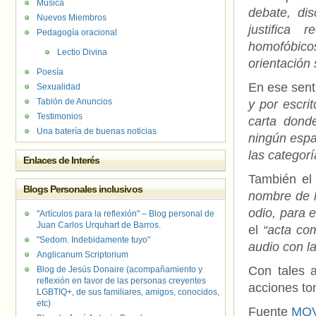
Música
debate, dis
Nuevos Miembros
justifica 
Pedagogía oracional
homofóbico
Lectio Divina
orientación 
Poesía
En ese senti
Sexualidad
Tablón de Anuncios
y por escri
Testimonios
carta dond
Una batería de buenas noticias
ningún espa
las categor
Enlaces de Interés
También el
Blogs Personales inclusivos
nombre de l
odio, para e
"Artículos para la reflexión" – Blog personal de
Juan Carlos Urquhart de Barros.
el
“acta com
"Sedom. Indebidamente tuyo"
audio con la
Anglicanum Scriptorium
Con tales 
Blog de Jesús Donaire (acompañamiento y
reflexión en favor de las personas creyentes
acciones to
LGBTIQ+, de sus familiares, amigos, conocidos,
etc)
Fuente
MOV