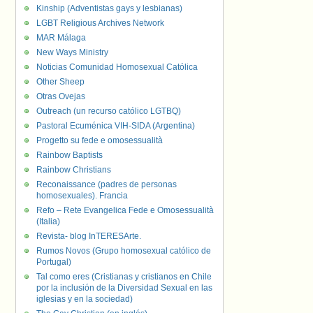
Kinship (Adventistas gays y lesbianas)
LGBT Religious Archives Network
MAR Málaga
New Ways Ministry
Noticias Comunidad Homosexual Católica
Other Sheep
Otras Ovejas
Outreach (un recurso católico LGTBQ)
Pastoral Ecuménica VIH-SIDA (Argentina)
Progetto su fede e omosessualità
Rainbow Baptists
Rainbow Christians
Reconaissance (padres de personas
homosexuales). Francia
Refo – Rete Evangelica Fede e Omosessualità
(Italia)
Revista- blog InTERESArte.
Rumos Novos (Grupo homosexual católico de
Portugal)
Tal como eres (Cristianas y cristianos en Chile
por la inclusión de la Diversidad Sexual en las
iglesias y en la sociedad)