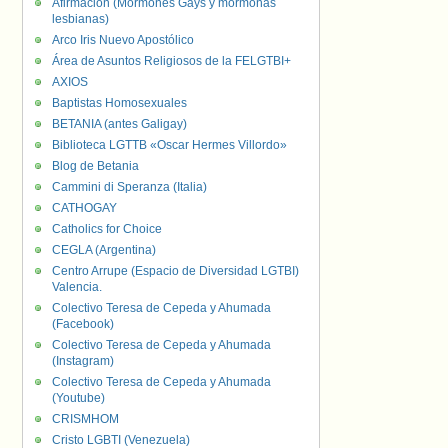
Afirmación (Mormones Gays y mormonas
lesbianas)
Arco Iris Nuevo Apostólico
Área de Asuntos Religiosos de la FELGTBI+
AXIOS
Baptistas Homosexuales
BETANIA (antes Galigay)
Biblioteca LGTTB «Oscar Hermes Villordo»
Blog de Betania
Cammini di Speranza (Italia)
CATHOGAY
Catholics for Choice
CEGLA (Argentina)
Centro Arrupe (Espacio de Diversidad LGTBI)
Valencia.
Colectivo Teresa de Cepeda y Ahumada
(Facebook)
Colectivo Teresa de Cepeda y Ahumada
(Instagram)
Colectivo Teresa de Cepeda y Ahumada
(Youtube)
CRISMHOM
Cristo LGBTI (Venezuela)