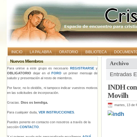
INICIO
LA PALABRA
ORATORIO
BIBLIOTECA
DOCUMENT
Nuevos Miembros
Archivo
Para unirse a este grupo es necesario
REGISTRARSE
y
OBLIGATORIO
dejar en el
FORO
un primer mensaje de
Entradas E
saludo y presentación al resto de miembros.
INDH cond
Por favor, no lo olvidéis, ni tampoco indicar vuestros motivos
en las solicitudes de incorporación.
Movilh
Gracias.
Dios os bendiga.
martes, 13 de 
Para cualquier duda,
VER INSTRUCCIONES
.
Puedes ponerte en contacto con nosotros a través de la
sección
CONTACTO
.
Y si quieres ayuda más personalizada escríbenos
AQUÍ