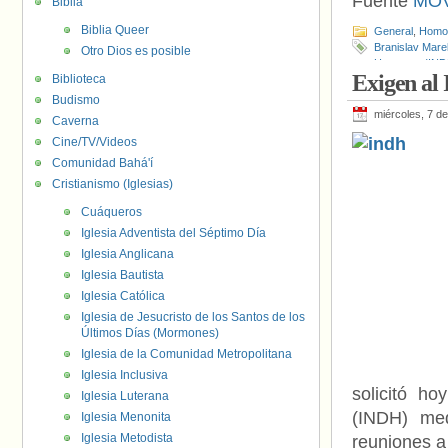
Fuente
MOV
Biblia
Biblia Queer
General
,
Homof
Branislav Marel
Otro Dios es posible
Humanos (IND
Exigen al 
Biblioteca
Budismo
miércoles, 7 d
Caverna
Cine/TV/Videos
Comunidad Bahá'í
Cristianismo (Iglesias)
Cuáqueros
Iglesia Adventista del Séptimo Día
Iglesia Anglicana
Iglesia Bautista
Iglesia Católica
Iglesia de Jesucristo de los Santos de los
Últimos Días (Mormones)
Iglesia de la Comunidad Metropolitana
Iglesia Inclusiva
solicitó h
Iglesia Luterana
(INDH) med
Iglesia Menonita
Iglesia Metodista
reuniones a 