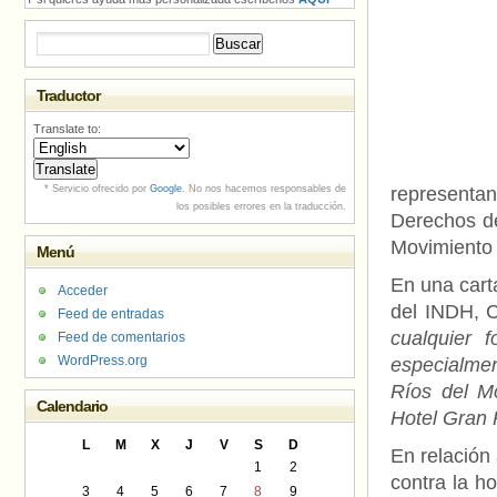
Buscar:
Traductor
Translate to:
* Servicio ofrecido por
Google
. No nos hacemos responsables de
represent
los posibles errores en la traducción.
Derechos de
Movimiento 
Menú
En una cart
Acceder
del INDH, C
Feed de entradas
cualquier 
Feed de comentarios
WordPress.org
especialme
Ríos del M
Calendario
Hotel Gran 
L
M
X
J
V
S
D
En relación
1
2
contra la h
3
4
5
6
7
8
9