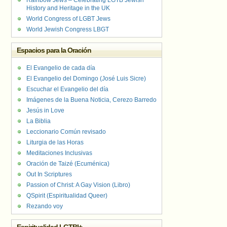
Rainbow Jews – Celebrating LGTB Jewish
History and Heritage in the UK
World Congress of LGBT Jews
World Jewish Congress LBGT
Espacios para la Oración
El Evangelio de cada día
El Evangelio del Domingo (José Luis Sicre)
Escuchar el Evangelio del día
Imágenes de la Buena Noticia, Cerezo Barredo
Jesús in Love
La Biblia
Leccionario Común revisado
Liturgia de las Horas
Meditaciones Inclusivas
Oración de Taizé (Ecuménica)
Out In Scriptures
Passion of Christ: A Gay Vision (Libro)
QSpirit (Espiritualidad Queer)
Rezando voy