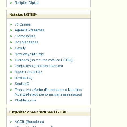
Religión Digital
Noticias LGTBI+
76 Crimes
Agencia Presentes
CromosomaX
Dos Manzanas
Gayety
New Ways Ministry
Outreach (un recurso católico LGTBQ)
Oveja Rosa (Familias diversas)
Radio Carlos Paz
Revista GQ
SentidoG
Trans Lives Matter (Recordando a Nuestros
Muertos/listado personas trans asesinadas)
XtraMagazine
Organizaciones cristianas LGTBI+
ACGIL (Barcelona)