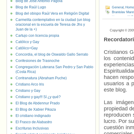
Blog de José Antonio Pagola
Blog de Raúl Lugo
General
,
Homof
Branislav Marel
Blog del obispo Raúl Vera en Religión Digital
Humanos (IND
Carmelita contemplativo en la ciudad (un blog
oracional en la escuela de Teresa de Jhs y
Juan de la +)
Copyright © 200
Cartujo con licencia propia
Recordator
Católico y Gay
Católico+Gay
Cristianos G
Concordia, el blog de Oswaldo Gallo Serrato
los contenid
Confesiones de Trasnoche
experienci
Congregación Luterana San Pedro y San Pablo
Espiritualid
(Costa Rica)
hacen respo
Contranatura (Abraham Puche)
usuarios a p
Cristiano Arco Iris
este blog.
Cristiano y Gay
Cristiano y gay!!! Sí ¿y qué?
Las imágene
El Blog de Abdennur Prado
propiedad de
El Blog de Xabier Pikaza
reproducen s
El cristiano indignado
lucro. Por s
El Frasco de Alabastro
cuestión inm
Escrituras Inclusivas
comerciales 