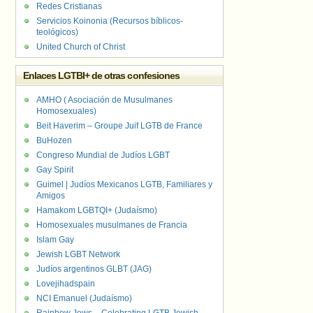
Redes Cristianas
Servicios Koinonia (Recursos bíblicos-
teológicos)
United Church of Christ
Enlaces LGTBI+ de otras confesiones
AMHO ( Asociación de Musulmanes
Homosexuales)
Beit Haverim – Groupe Juif LGTB de France
BuHozen
Congreso Mundial de Judíos LGBT
Gay Spirit
Guimel | Judíos Mexicanos LGTB, Familiares y
Amigos
Hamakom LGBTQI+ (Judaísmo)
Homosexuales musulmanes de Francia
Islam Gay
Jewish LGBT Network
Judíos argentinos GLBT (JAG)
Lovejihadspain
NCI Emanuel (Judaísmo)