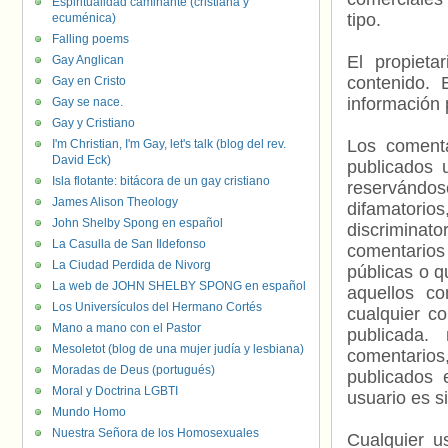
Espiritualidad caminante (cristiana y
tipo.
ecuménica)
Falling poems
El propieta
Gay Anglican
contenido. 
Gay en Cristo
información 
Gay se nace.
Gay y Cristiano
Los comenta
I'm Christian, I'm Gay, let's talk (blog del rev.
David Eck)
publicados 
Isla flotante: bitácora de un gay cristiano
reservándos
James Alison Theology
difamatorio
John Shelby Spong en español
discriminat
La Casulla de San Ildefonso
comentarios
La Ciudad Perdida de Nivorg
públicas o 
La web de JOHN SHELBY SPONG en español
aquellos c
Los Universículos del Hermano Cortés
cualquier c
Mano a mano con el Pastor
publicada.
Mesoletot (blog de una mujer judía y lesbiana)
comentarios,
Moradas de Deus (portugués)
publicados 
Moral y Doctrina LGBTI
usuario es s
Mundo Homo
Nuestra Señora de los Homosexuales
Cualquier us