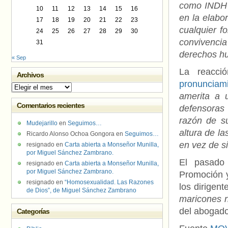
como INDH y
10
11
12
13
14
15
16
en la elabo
17
18
19
20
21
22
23
cualquier f
24
25
26
27
28
29
30
convivencia
31
derechos hu
« Sep
La reacci
Archivos
pronunciam
Archivos
amerita a 
Comentarios recientes
defensoras 
razón de su
Mudejarillo
en
Seguimos…
altura de l
Ricardo Alonso Ochoa Gongora
en
Seguimos…
en vez de s
resignado
en
Carta abierta a Monseñor Munilla,
por Miguel Sánchez Zambrano.
El pasado
resignado
en
Carta abierta a Monseñor Munilla,
por Miguel Sánchez Zambrano.
Promoción y
resignado
en
“Homosexualidad. Las Razones
los dirigen
de Dios”, de Miguel Sánchez Zambrano
maricones 
del abogado
Categorías