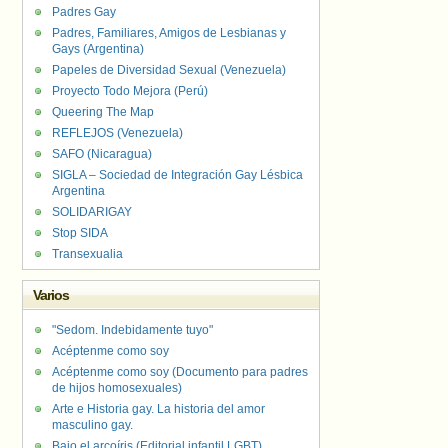
Padres Gay
Padres, Familiares, Amigos de Lesbianas y
Gays (Argentina)
Papeles de Diversidad Sexual (Venezuela)
Proyecto Todo Mejora (Perú)
Queering The Map
REFLEJOS (Venezuela)
SAFO (Nicaragua)
SIGLA – Sociedad de Integración Gay Lésbica
Argentina
SOLIDARIGAY
Stop SIDA
Transexualia
Varios
"Sedom. Indebidamente tuyo"
Acéptenme como soy
Acéptenme como soy (Documento para padres
de hijos homosexuales)
Arte e Historia gay. La historia del amor
masculino gay.
Bajo el arcoíris (Editorial infantil LGBT).