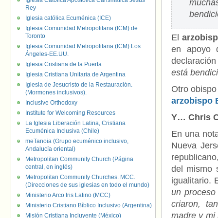
Iglesia Católica Apostólica Carismática Jesús
muchas
Rey
bendici
Iglesia católica Ecuménica (ICE)
Iglesia Comunidad Metropolitana (ICM) de
Toronto
El
arzobis
Iglesia Comunidad Metropolitana (ICM) Los
en apoyo 
Ángeles-EE.UU.
declaración
Iglesia Cristiana de la Puerta
está bendic
Iglesia Cristiana Unitaria de Argentina
Iglesia de Jesucristo de la Restauración.
Otro obispo
(Mormones inclusivos).
arzobispo 
Inclusive Orthodoxy
Institute for Welcoming Resources
Y… Chris C
La Iglesia Liberación Latina, Cristiana
Ecuménica Inclusiva (Chile)
En una nota
meTanoia (Grupo ecuménico inclusivo,
Nueva Jerse
Andalucía oriental)
republicano
Metropolitan Community Church (Página
central, en inglés)
del mismo s
Metropolitan Community Churches. MCC.
igualitario.
(Direcciones de sus iglesias en todo el mundo)
un proceso 
Ministerio Arco Iris Latino (MCC)
criaron, t
Ministerio Cristiano Bíblico Inclusivo (Argentina)
madre y mi 
Misión Cristiana Incluyente (México)