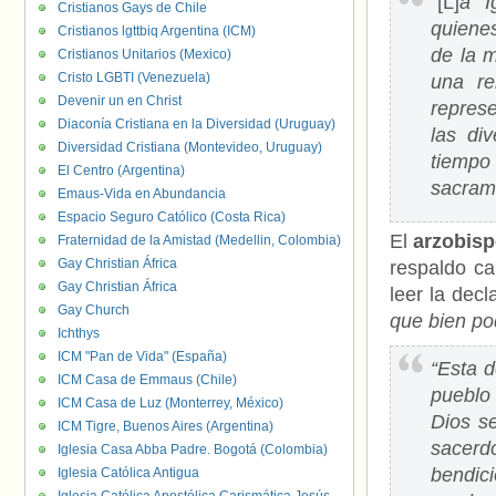
“[L]
a I
Cristianos Gays de Chile
quiene
Cristianos lgttbiq Argentina (ICM)
de la m
Cristianos Unitarios (Mexico)
Cristo LGBTI (Venezuela)
una re
Devenir un en Christ
repres
Diaconía Cristiana en la Diversidad (Uruguay)
las di
Diversidad Cristiana (Montevideo, Uruguay)
tiempo
El Centro (Argentina)
sacrame
Emaus-Vida en Abundancia
Espacio Seguro Católico (Costa Rica)
El
arzobisp
Fraternidad de la Amistad (Medellin, Colombia)
Gay Christian África
respaldo ca
Gay Christian África
leer la dec
Gay Church
que bien po
Ichthys
ICM "Pan de Vida" (España)
“Esta d
ICM Casa de Emmaus (Chile)
pueblo
ICM Casa de Luz (Monterrey, México)
Dios s
ICM Tigre, Buenos Aires (Argentina)
sacerd
Iglesia Casa Abba Padre. Bogotá (Colombia)
bendic
Iglesia Católica Antigua