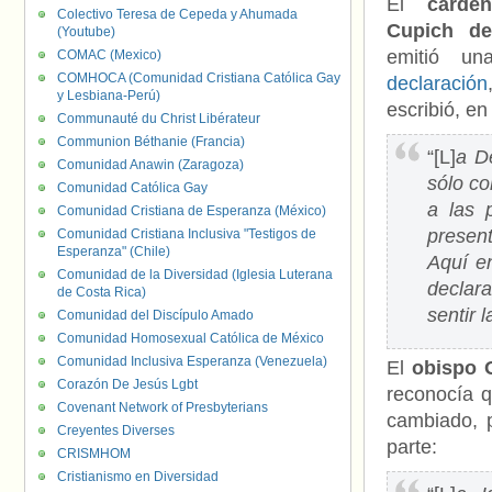
El
carde
Colectivo Teresa de Cepeda y Ahumada
Cupich de
(Youtube)
emitió u
COMAC (Mexico)
COMHOCA (Comunidad Cristiana Católica Gay
declaración
y Lesbiana-Perú)
escribió, en
Communauté du Christ Libérateur
Communion Béthanie (Francia)
“[L]
a D
Comunidad Anawin (Zaragoza)
sólo c
Comunidad Católica Gay
a las 
Comunidad Cristiana de Esperanza (México)
presen
Comunidad Cristiana Inclusiva "Testigos de
Esperanza" (Chile)
Aquí e
Comunidad de la Diversidad (Iglesia Luterana
declar
de Costa Rica)
sentir 
Comunidad del Discípulo Amado
Comunidad Homosexual Católica de México
Comunidad Inclusiva Esperanza (Venezuela)
El
obispo 
Corazón De Jesús Lgbt
reconocía q
Covenant Network of Presbyterians
cambiado, p
Creyentes Diverses
parte:
CRISMHOM
Cristianismo en Diversidad