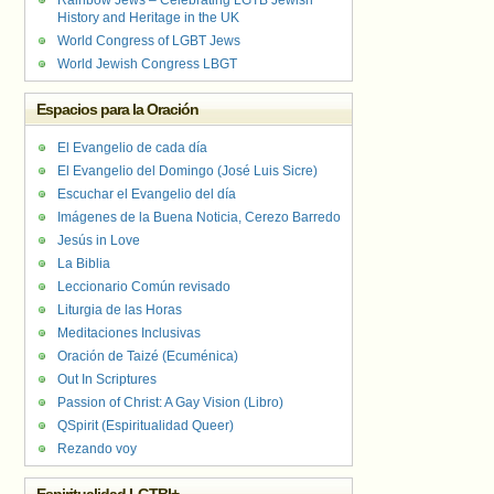
Rainbow Jews – Celebrating LGTB Jewish
History and Heritage in the UK
World Congress of LGBT Jews
World Jewish Congress LBGT
Espacios para la Oración
El Evangelio de cada día
El Evangelio del Domingo (José Luis Sicre)
Escuchar el Evangelio del día
Imágenes de la Buena Noticia, Cerezo Barredo
Jesús in Love
La Biblia
Leccionario Común revisado
Liturgia de las Horas
Meditaciones Inclusivas
Oración de Taizé (Ecuménica)
Out In Scriptures
Passion of Christ: A Gay Vision (Libro)
QSpirit (Espiritualidad Queer)
Rezando voy