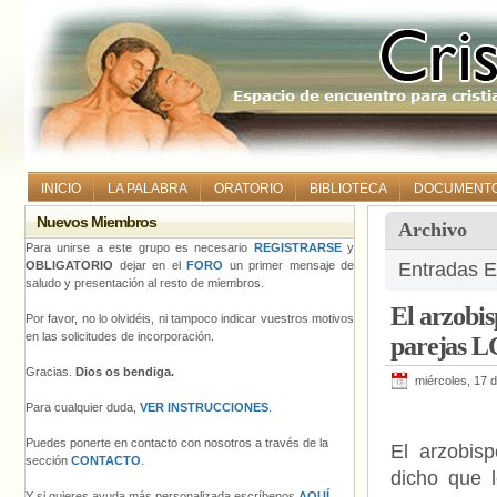
INICIO
LA PALABRA
ORATORIO
BIBLIOTECA
DOCUMENT
Nuevos Miembros
Archivo
Para unirse a este grupo es necesario
REGISTRARSE
y
OBLIGATORIO
dejar en el
FORO
un primer mensaje de
Entradas E
saludo y presentación al resto de miembros.
El arzobi
Por favor, no lo olvidéis, ni tampoco indicar vuestros motivos
en las solicitudes de incorporación.
parejas 
Gracias.
Dios os bendiga.
miércoles, 17 
Para cualquier duda,
VER INSTRUCCIONES
.
Puedes ponerte en contacto con nosotros a través de la
El arzobis
sección
CONTACTO
.
dicho que 
Y si quieres ayuda más personalizada escríbenos
AQUÍ