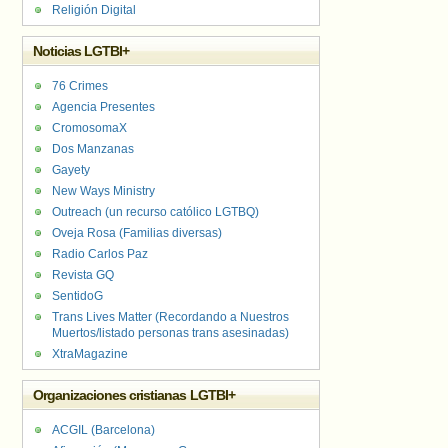
Religión Digital
Noticias LGTBI+
76 Crimes
Agencia Presentes
CromosomaX
Dos Manzanas
Gayety
New Ways Ministry
Outreach (un recurso católico LGTBQ)
Oveja Rosa (Familias diversas)
Radio Carlos Paz
Revista GQ
SentidoG
Trans Lives Matter (Recordando a Nuestros
Muertos/listado personas trans asesinadas)
XtraMagazine
Organizaciones cristianas LGTBI+
ACGIL (Barcelona)