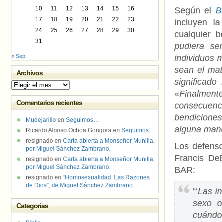
10
11
12
13
14
15
16
Según el
B
17
18
19
20
21
22
23
incluyen la
24
25
26
27
28
29
30
cualquier b
31
pudiera se
« Sep
individuos 
sean el mat
Archivos
significad
Archivos
«
Finalmen
Comentarios recientes
consecuenc
bendiciones
Mudejarillo
en
Seguimos…
alguna mane
Ricardo Alonso Ochoa Gongora
en
Seguimos…
resignado
en
Carta abierta a Monseñor Munilla,
Los defens
por Miguel Sánchez Zambrano.
Francis DeB
resignado
en
Carta abierta a Monseñor Munilla,
por Miguel Sánchez Zambrano.
BAR:
resignado
en
“Homosexualidad. Las Razones
de Dios”, de Miguel Sánchez Zambrano
“‘
Las i
sexo o
Categorías
cuándo