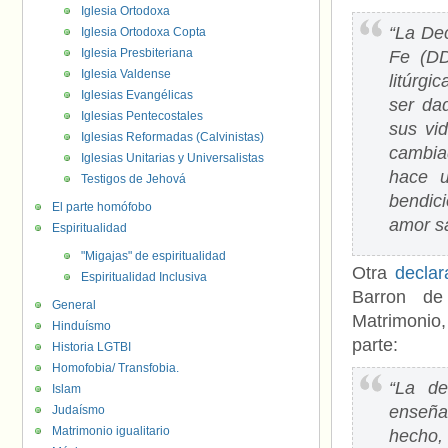
Iglesia Ortodoxa
“La Dec
Iglesia Ortodoxa Copta
Iglesia Presbiteriana
Fe (DD
Iglesia Valdense
litúrg
Iglesias Evangélicas
ser da
Iglesias Pentecostales
sus vi
Iglesias Reformadas (Calvinistas)
cambia
Iglesias Unitarias y Universalistas
hace u
Testigos de Jehová
bendic
El parte homófobo
amor sa
Espiritualidad
"Migajas" de espiritualidad
Otra
declar
Espiritualidad Inclusiva
Barron 
General
Matrimonio,
Hinduísmo
parte:
Historia LGTBI
Homofobia/ Transfobia.
“La de
Islam
enseña
Judaísmo
Matrimonio igualitario
hecho,