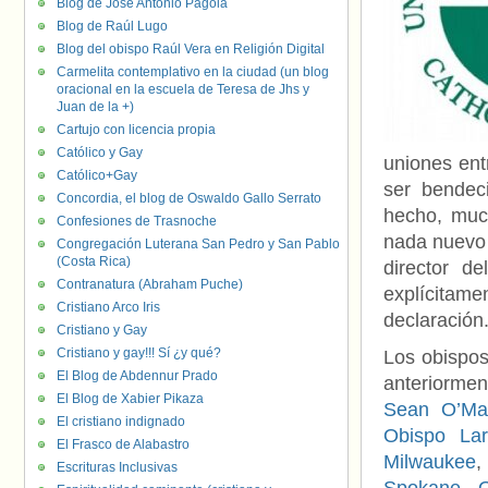
Blog de José Antonio Pagola
Blog de Raúl Lugo
Blog del obispo Raúl Vera en Religión Digital
Carmelita contemplativo en la ciudad (un blog
oracional en la escuela de Teresa de Jhs y
Juan de la +)
Cartujo con licencia propia
Católico y Gay
uniones ent
Católico+Gay
ser bendec
Concordia, el blog de Oswaldo Gallo Serrato
hecho, muc
Confesiones de Trasnoche
nada nuevo 
Congregación Luterana San Pedro y San Pablo
(Costa Rica)
director d
Contranatura (Abraham Puche)
explícitam
Cristiano Arco Iris
declaración
Cristiano y Gay
Cristiano y gay!!! Sí ¿y qué?
Los obispos
El Blog de Abdennur Prado
anteriormen
El Blog de Xabier Pikaza
Sean O’Ma
El cristiano indignado
Obispo Lar
El Frasco de Alabastro
Milwaukee
Escrituras Inclusivas