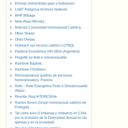
Kinship (Adventistas gays y lesbianas)
LGBT Religious Archives Network
MAR Málaga
New Ways Ministry
Noticias Comunidad Homosexual Católica
Other Sheep
Otras Ovejas
Outreach (un recurso católico LGTBQ)
Pastoral Ecuménica VIH-SIDA (Argentina)
Progetto su fede e omosessualità
Rainbow Baptists
Rainbow Christians
Reconaissance (padres de personas
homosexuales). Francia
Refo – Rete Evangelica Fede e Omosessualità
(Italia)
Revista- blog InTERESArte.
Rumos Novos (Grupo homosexual católico de
Portugal)
Tal como eres (Cristianas y cristianos en Chile
por la inclusión de la Diversidad Sexual en las
iglesias y en la sociedad)