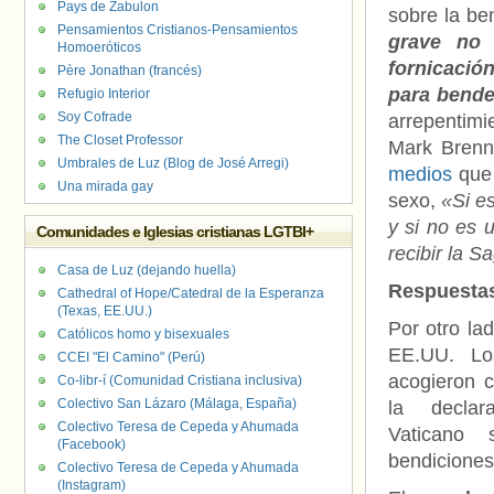
Pays de Zabulon
sobre la be
Pensamientos Cristianos-Pensamientos
grave no 
Homoeróticos
fornicación
Père Jonathan (francés)
para bende
Refugio Interior
Soy Cofrade
arrepentimi
The Closet Professor
Mark Brenn
Umbrales de Luz (Blog de José Arregi)
medios
que 
Una mirada gay
sexo,
«Si e
y si no es 
Comunidades e Iglesias cristianas LGTBI+
recibir la 
Casa de Luz (dejando huella)
Respuestas
Cathedral of Hope/Catedral de la Esperanza
(Texas, EE.UU.)
Por otro la
Católicos homo y bisexuales
EE.UU. Lo
CCEI "El Camino" (Perú)
acogieron 
Co-libr-í (Comunidad Cristiana inclusiva)
Colectivo San Lázaro (Málaga, España)
la declar
Colectivo Teresa de Cepeda y Ahumada
Vaticano 
(Facebook)
bendiciones
Colectivo Teresa de Cepeda y Ahumada
(Instagram)