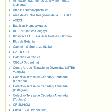
Afirmación (Mormones Gays y mormonas
lesbianas)
Arco Iris Nuevo Apostólico
Área de Asuntos Religiosos de la FELGTBI+
AXIOS
Baptistas Homosexuales
BETANIA (antes Galigay)
Biblioteca LGTTB «Oscar Hermes Villordo»
Blog de Betania
Cammini di Speranza (Italia)
CATHOGAY
Catholics for Choice
CEGLA (Argentina)
Centro Arrupe (Espacio de Diversidad LGTBI)
Valencia.
Colectivo Teresa de Cepeda y Ahumada
(Facebook)
Colectivo Teresa de Cepeda y Ahumada
(Instagram)
Colectivo Teresa de Cepeda y Ahumada
(Youtube)
CRISMHOM
Cristo LGBTI (Venezuela)