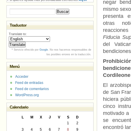
negar bend
mismo sexo.
Buscar:
presenta e
otras no
Traductor
reacciones
Translate to:
Fiducia Sup
del Vatica
* Servicio ofrecido por
Google
. No nos hacemos responsables de
bendiciones
los posibles errores en la traducción.
Prohibi
Menú
bendicio
Cordileone
Acceder
Feed de entradas
El arzobis
Feed de comentarios
de San Fra
WordPress.org
hiciera púb
cinco instr
Calendario
motivado a e
L
M
X
J
V
S
D
se encuent
1
2
encontró la
3
4
5
6
7
8
9