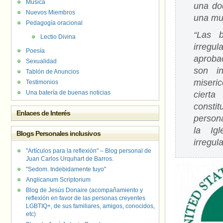
Música
una do
Nuevos Miembros
una muj
Pedagogía oracional
“Las b
Lectio Divina
irregul
Poesía
aprobac
Sexualidad
son in
Tablón de Anuncios
miseri
Testimonios
Una batería de buenas noticias
cierta
consti
Enlaces de Interés
person
la Ig
Blogs Personales inclusivos
irregul
"Artículos para la reflexión" – Blog personal de
Juan Carlos Urquhart de Barros.
"Sedom. Indebidamente tuyo"
Anglicanum Scriptorium
Blog de Jesús Donaire (acompañamiento y
reflexión en favor de las personas creyentes
LGBTIQ+, de sus familiares, amigos, conocidos,
etc)