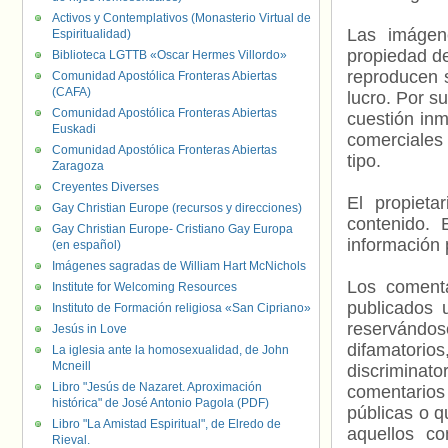
Activos y Contemplativos (Monasterio Virtual de
Las imágene
Espiritualidad)
propiedad de
Biblioteca LGTTB «Oscar Hermes Villordo»
reproducen s
Comunidad Apostólica Fronteras Abiertas
(CAFA)
lucro. Por s
Comunidad Apostólica Fronteras Abiertas
cuestión inm
Euskadi
comerciales 
Comunidad Apostólica Fronteras Abiertas
tipo.
Zaragoza
Creyentes Diverses
El propieta
Gay Christian Europe (recursos y direcciones)
contenido. 
Gay Christian Europe- Cristiano Gay Europa
información 
(en español)
Imágenes sagradas de William Hart McNichols
Los comenta
Institute for Welcoming Resources
publicados 
Instituto de Formación religiosa «San Cipriano»
reservándos
Jesús in Love
difamatorio
La iglesia ante la homosexualidad, de John
Mcneill
discriminat
Libro "Jesús de Nazaret. Aproximación
comentarios
histórica" de José Antonio Pagola (PDF)
públicas o 
Libro "La Amistad Espiritual", de Elredo de
aquellos c
Rieval.