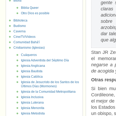
Biblia
gente 
Biblia Queer
claras
Otro Dios es posible
adicio
Biblioteca
sobre 
Budismo
arzobi
Caverna
dar ta
Cine/TV/Videos
que alg
Comunidad Bahá'í
Cristianismo (Iglesias)
Stan JR Zer
Cuáqueros
el memoran
Iglesia Adventista del Séptimo Día
negarse a p
Iglesia Anglicana
de acogida y
Iglesia Bautista
Iglesia Católica
Otras resp
Iglesia de Jesucristo de los Santos de los
Últimos Días (Mormones)
Si bien mu
Iglesia de la Comunidad Metropolitana
Cordileone,
Iglesia Inclusiva
el mejor de
Iglesia Luterana
los Estado
Iglesia Menonita
un obispo, s
Iglesia Metodista