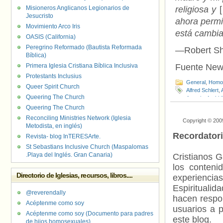
Misioneros Anglicanos Legionarios de
religiosa y
[
Jesucristo
ahora permi
Movimiento Arco Iris
está cambia
OASIS (California)
Peregrino Reformado (Bautista Reformada
—Robert Shi
Bíblica)
Primera Iglesia Cristiana Bíblica Inclusiva
Fuente New
Protestants Inclusius
General
,
Homof
Queer Spirit Church
Alfred Schlert
,
Queering The Church
Antonio
,
Archid
Arzobispado d
Queering The Church
Católicos de 
Reconciling Ministries Network (Iglesia
Copyright © 200
Crookston
,
Dió
Metodista, en inglés)
Greensburg
,
D
Recordator
Revista- blog InTERESArte.
Marquette
,
Dió
de Sioux Falls
,
St Sebastians Inclusive Church (Maspalomas
Unidos
,
Fiduci
.Playa del Inglés. Gran Canaria)
Cristianos G
Melquita
,
Jame
los contenid
Zerkowski
,
Lar
Directorio de Iglesias, recursos, libros....
experienci
Ministry
,
Obisp
O'Malley
,
Step
Espiritualid
@reverendally
hacen respo
Acéptenme como soy
usuarios a p
Acéptenme como soy (Documento para padres
este blog.
de hijos homosexuales)