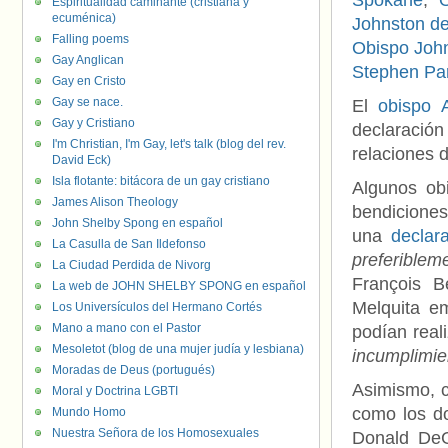
Spokane
,
Espiritualidad caminante (cristiana y
ecuménica)
Johnston de
Falling poems
Obispo Joh
Gay Anglican
Stephen Pa
Gay en Cristo
Gay se nace.
El
obispo 
Gay y Cristiano
declaración
I'm Christian, I'm Gay, let's talk (blog del rev.
relaciones 
David Eck)
Isla flotante: bitácora de un gay cristiano
Algunos obi
James Alison Theology
bendiciones
John Shelby Spong en español
una
declar
La Casulla de San Ildefonso
preferiblem
La Ciudad Perdida de Nivorg
François B
La web de JOHN SHELBY SPONG en español
Melquita e
Los Universículos del Hermano Cortés
Mano a mano con el Pastor
podían real
Mesoletot (blog de una mujer judía y lesbiana)
incumplimie
Moradas de Deus (portugués)
Asimismo, c
Moral y Doctrina LGBTI
como los do
Mundo Homo
Nuestra Señora de los Homosexuales
Donald DeG