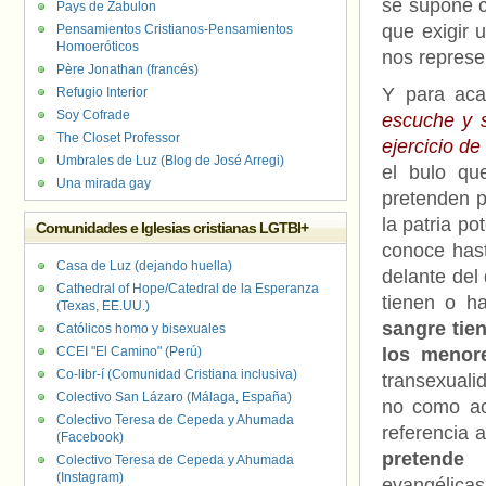
se supone c
Pays de Zabulon
que exigir 
Pensamientos Cristianos-Pensamientos
Homoeróticos
nos represe
Père Jonathan (francés)
Y para aca
Refugio Interior
Soy Cofrade
escuche y s
The Closet Professor
ejercicio de
Umbrales de Luz (Blog de José Arregi)
el bulo qu
Una mirada gay
pretenden pr
la patria p
Comunidades e Iglesias cristianas LGTBI+
conoce hast
Casa de Luz (dejando huella)
delante del
Cathedral of Hope/Catedral de la Esperanza
tienen o h
(Texas, EE.UU.)
sangre tien
Católicos homo y bisexuales
CCEI "El Camino" (Perú)
los menor
Co-libr-í (Comunidad Cristiana inclusiva)
transexuali
Colectivo San Lázaro (Málaga, España)
no como ac
Colectivo Teresa de Cepeda y Ahumada
referencia a
(Facebook)
pretende
Colectivo Teresa de Cepeda y Ahumada
(Instagram)
evangélicas