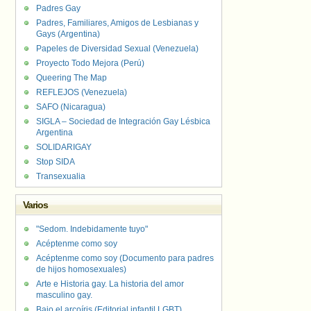
Padres Gay
Padres, Familiares, Amigos de Lesbianas y
Gays (Argentina)
Papeles de Diversidad Sexual (Venezuela)
Proyecto Todo Mejora (Perú)
Queering The Map
REFLEJOS (Venezuela)
SAFO (Nicaragua)
SIGLA – Sociedad de Integración Gay Lésbica
Argentina
SOLIDARIGAY
Stop SIDA
Transexualia
Varios
"Sedom. Indebidamente tuyo"
Acéptenme como soy
Acéptenme como soy (Documento para padres
de hijos homosexuales)
Arte e Historia gay. La historia del amor
masculino gay.
Bajo el arcoíris (Editorial infantil LGBT).