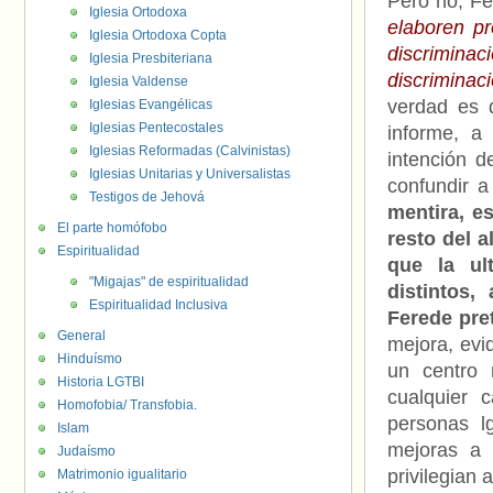
Pero no, Fe
Iglesia Ortodoxa
elaboren pr
Iglesia Ortodoxa Copta
discrimin
Iglesia Presbiteriana
discriminac
Iglesia Valdense
verdad es 
Iglesias Evangélicas
Iglesias Pentecostales
informe, a
Iglesias Reformadas (Calvinistas)
intención d
Iglesias Unitarias y Universalistas
confundir a
Testigos de Jehová
mentira, e
El parte homófobo
resto del a
Espiritualidad
que la ul
"Migajas" de espiritualidad
distintos,
Espiritualidad Inclusiva
Ferede pre
General
mejora, ev
Hinduísmo
un centro 
Historia LGTBI
cualquier 
Homofobia/ Transfobia.
personas l
Islam
mejoras a 
Judaísmo
privilegian
Matrimonio igualitario