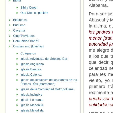
Biblia
Alabama.
Biblia Queer
Otro Dios es posible
Para ser ju
Abascal y M
Biblioteca
Budismo
la última, q
Caverna
los padres 
Cine/TV/Videos
menor [tran
Comunidad Bahá'í
autoridad ju
Cristianismo (Iglesias)
me alegro d
Cuáqueros
a los que 
Iglesia Adventista del Séptimo Día
que decir 
Iglesia Anglicana
celeridad n
Iglesia Bautista
para les m
Iglesia Católica
viento, yo
Iglesia de Jesucristo de los Santos de los
Últimos Días (Mormones)
plumero tr
Iglesia de la Comunidad Metropolitana
realmente e
Iglesia Inclusiva
pueda ser 
Iglesia Luterana
entidades e
Iglesia Menonita
Iglesia Metodista