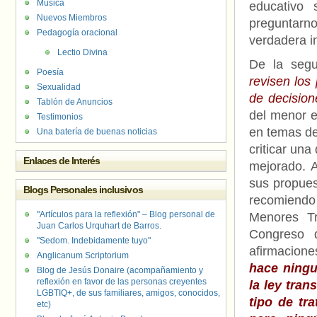
Música
educativo
Nuevos Miembros
preguntarno
Pedagogía oracional
verdadera i
Lectio Divina
De la segu
Poesía
revisen los
Sexualidad
de decision
Tablón de Anuncios
del menor e
Testimonios
en temas de
Una batería de buenas noticias
criticar un
Enlaces de Interés
mejorado. 
sus propues
Blogs Personales inclusivos
recomiendo
"Artículos para la reflexión" – Blog personal de
Menores Tr
Juan Carlos Urquhart de Barros.
Congreso 
"Sedom. Indebidamente tuyo"
afirmacione
Anglicanum Scriptorium
hace ningu
Blog de Jesús Donaire (acompañamiento y
reflexión en favor de las personas creyentes
la ley tra
LGBTIQ+, de sus familiares, amigos, conocidos,
tipo de tr
etc)