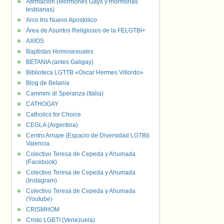
Afirmación (Mormones Gays y mormonas
lesbianas)
Arco Iris Nuevo Apostólico
Área de Asuntos Religiosos de la FELGTBI+
AXIOS
Baptistas Homosexuales
BETANIA (antes Galigay)
Biblioteca LGTTB «Oscar Hermes Villordo»
Blog de Betania
Cammini di Speranza (Italia)
CATHOGAY
Catholics for Choice
CEGLA (Argentina)
Centro Arrupe (Espacio de Diversidad LGTBI)
Valencia.
Colectivo Teresa de Cepeda y Ahumada
(Facebook)
Colectivo Teresa de Cepeda y Ahumada
(Instagram)
Colectivo Teresa de Cepeda y Ahumada
(Youtube)
CRISMHOM
Cristo LGBTI (Venezuela)