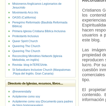
Recordator
Misioneros Anglicanos Legionarios de
Jesucristo
Cristianos G
Movimiento Arco Iris
los contenid
OASIS (California)
experienci
Peregrino Reformado (Bautista Reformada
Espiritualid
Bíblica)
hacen respo
Primera Iglesia Cristiana Bíblica Inclusiva
usuarios a p
Protestants Inclusius
este blog.
Queer Spirit Church
Queering The Church
Las imágene
Queering The Church
propiedad de
Reconciling Ministries Network (Iglesia
reproducen s
Metodista, en inglés)
lucro. Por s
Revista- blog InTERESArte.
cuestión inm
St Sebastians Inclusive Church (Maspalomas
.Playa del Inglés. Gran Canaria)
comerciales 
tipo.
Directorio de Iglesias, recursos, libros....
El propieta
@reverendally
contenido. 
Acéptenme como soy
información 
Acéptenme como soy (Documento para padres
de hijos homosexuales)