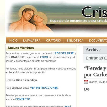
INICIO
LA PALABRA
ORATORIO
BIBLIOTECA
DOCUMENT
Nuevos Miembros
Archivo
Para unirse a este grupo es necesario
REGISTRARSE
y
OBLIGATORIO
dejar en el
FORO
un primer mensaje de
Entradas E
saludo y presentación al resto de miembros.
“Ferede y 
Por favor, no lo olvidéis, ni tampoco indicar vuestros motivos
en las solicitudes de incorporación.
por Carlo
Gracias.
Dios os bendiga.
martes, 15 de a
Para cualquier duda,
VER INSTRUCCIONES
.
De
Puedes ponerte en contacto con nosotros a través de la
sección
CONTACTO
.
Y si quieres ayuda más personalizada escríbenos
AQUÍ