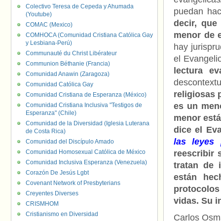
Colectivo Teresa de Cepeda y Ahumada
puedan hace
(Youtube)
decir, que
COMAC (Mexico)
menor de e
COMHOCA (Comunidad Cristiana Católica Gay
y Lesbiana-Perú)
hay jurispr
Communauté du Christ Libérateur
el Evangeli
Communion Béthanie (Francia)
lectura e
Comunidad Anawin (Zaragoza)
descontext
Comunidad Católica Gay
religiosas
Comunidad Cristiana de Esperanza (México)
es un menor
Comunidad Cristiana Inclusiva "Testigos de
Esperanza" (Chile)
menor está 
Comunidad de la Diversidad (Iglesia Luterana
dice el Eva
de Costa Rica)
las leyes
Comunidad del Discípulo Amado
Comunidad Homosexual Católica de México
reescribir
Comunidad Inclusiva Esperanza (Venezuela)
tratan de 
Corazón De Jesús Lgbt
están hec
Covenant Network of Presbyterians
protocolos
Creyentes Diverses
vidas. Su i
CRISMHOM
Cristianismo en Diversidad
Carlos Osm