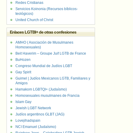
Redes Cristianas
Servicios Koinonia (Recursos bíblicos-
teológicos)
United Church of Christ
Enlaces LGTBI+ de otras confesiones
AMHO ( Asociación de Musulmanes
Homosexuales)
Beit Haverim – Groupe Juif LGTB de France
BuHozen
Congreso Mundial de Judíos LGBT
Gay Spirit
Guimel | Judíos Mexicanos LGTB, Familiares y
Amigos
Hamakom LGBTQI+ (Judaísmo)
Homosexuales musulmanes de Francia
Islam Gay
Jewish LGBT Network
Judíos argentinos GLBT (JAG)
Lovejihadspain
NCI Emanuel (Judaísmo)