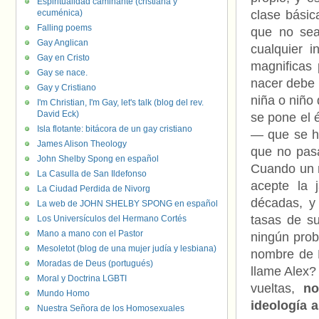
Espiritualidad caminante (cristiana y
ecuménica)
clase básic
Falling poems
que no sea 
Gay Anglican
cualquier i
Gay en Cristo
magnificas 
Gay se nace.
nacer debe p
Gay y Cristiano
niña o niño
I'm Christian, I'm Gay, let's talk (blog del rev.
David Eck)
se pone el 
Isla flotante: bitácora de un gay cristiano
— que se ha
James Alison Theology
que no pasa
John Shelby Spong en español
Cuando un m
La Casulla de San Ildefonso
acepte la 
La Ciudad Perdida de Nivorg
décadas, y
La web de JOHN SHELBY SPONG en español
tasas de su
Los Universículos del Hermano Cortés
Mano a mano con el Pastor
ningún prob
Mesoletot (blog de una mujer judía y lesbiana)
nombre de E
Moradas de Deus (portugués)
llame Alex?
Moral y Doctrina LGBTI
vueltas,
no
Mundo Homo
ideología 
Nuestra Señora de los Homosexuales