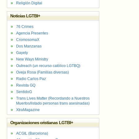
Religión Digital
Noticias LGTBI+
76 Crimes
Agencia Presentes
CromosomaX
Dos Manzanas
Gayety
New Ways Ministry
Outreach (un recurso católico LGTBQ)
Oveja Rosa (Familias diversas)
Radio Carlos Paz
Revista GQ
SentidoG
Trans Lives Matter (Recordando a Nuestros
Muertos/listado personas trans asesinadas)
XtraMagazine
Organizaciones cristianas LGTBI+
ACGIL (Barcelona)