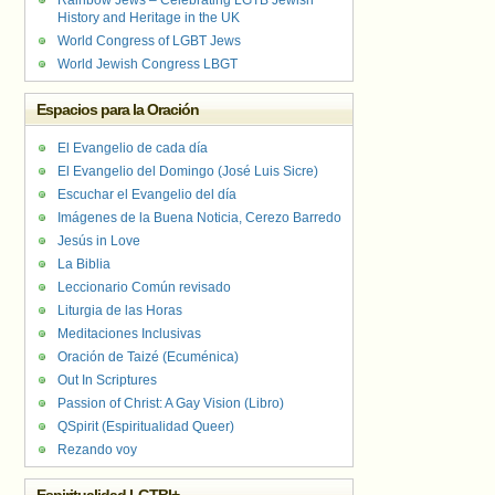
Rainbow Jews – Celebrating LGTB Jewish
History and Heritage in the UK
World Congress of LGBT Jews
World Jewish Congress LBGT
Espacios para la Oración
El Evangelio de cada día
El Evangelio del Domingo (José Luis Sicre)
Escuchar el Evangelio del día
Imágenes de la Buena Noticia, Cerezo Barredo
Jesús in Love
La Biblia
Leccionario Común revisado
Liturgia de las Horas
Meditaciones Inclusivas
Oración de Taizé (Ecuménica)
Out In Scriptures
Passion of Christ: A Gay Vision (Libro)
QSpirit (Espiritualidad Queer)
Rezando voy