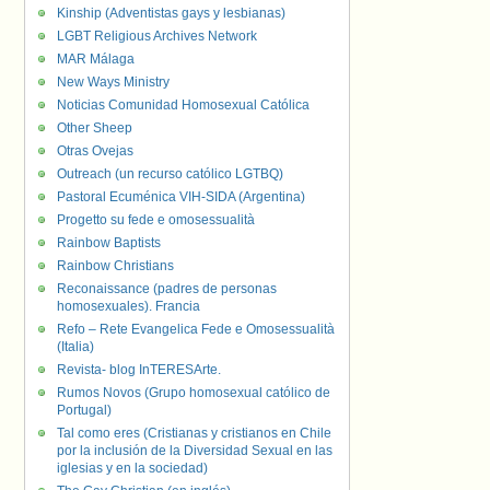
Kinship (Adventistas gays y lesbianas)
LGBT Religious Archives Network
MAR Málaga
New Ways Ministry
Noticias Comunidad Homosexual Católica
Other Sheep
Otras Ovejas
Outreach (un recurso católico LGTBQ)
Pastoral Ecuménica VIH-SIDA (Argentina)
Progetto su fede e omosessualità
Rainbow Baptists
Rainbow Christians
Reconaissance (padres de personas
homosexuales). Francia
Refo – Rete Evangelica Fede e Omosessualità
(Italia)
Revista- blog InTERESArte.
Rumos Novos (Grupo homosexual católico de
Portugal)
Tal como eres (Cristianas y cristianos en Chile
por la inclusión de la Diversidad Sexual en las
iglesias y en la sociedad)