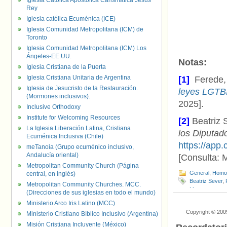
Iglesia Católica Apostólica Carismática Jesús
Rey
Iglesia católica Ecuménica (ICE)
Iglesia Comunidad Metropolitana (ICM) de
Toronto
Iglesia Comunidad Metropolitana (ICM) Los
Ángeles-EE.UU.
Notas:
Iglesia Cristiana de la Puerta
Iglesia Cristiana Unitaria de Argentina
[1]
Ferede
Iglesia de Jesucristo de la Restauración.
leyes LGTBI
(Mormones inclusivos).
2025].
Inclusive Orthodoxy
Institute for Welcoming Resources
[2]
Beatriz 
La Iglesia Liberación Latina, Cristiana
los Diputad
Ecuménica Inclusiva (Chile)
https://ap
meTanoia (Grupo ecuménico inclusivo,
Andalucía oriental)
[Consulta: 
Metropolitan Community Church (Página
General
,
Homof
central, en inglés)
Beatriz Sever
,
Metropolitan Community Churches. MCC.
Menores trans
(Direcciones de sus iglesias en todo el mundo)
Ministerio Arco Iris Latino (MCC)
Copyright © 200
Ministerio Cristiano Bíblico Inclusivo (Argentina)
Misión Cristiana Incluyente (México)