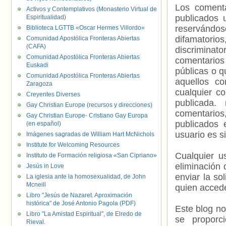
Los comenta
Activos y Contemplativos (Monasterio Virtual de
publicados 
Espiritualidad)
reservándos
Biblioteca LGTTB «Oscar Hermes Villordo»
difamatorio
Comunidad Apostólica Fronteras Abiertas
(CAFA)
discriminat
Comunidad Apostólica Fronteras Abiertas
comentarios
Euskadi
públicas o 
Comunidad Apostólica Fronteras Abiertas
aquellos c
Zaragoza
cualquier c
Creyentes Diverses
publicada.
Gay Christian Europe (recursos y direcciones)
comentarios,
Gay Christian Europe- Cristiano Gay Europa
publicados 
(en español)
usuario es s
Imágenes sagradas de William Hart McNichols
Institute for Welcoming Resources
Cualquier us
Instituto de Formación religiosa «San Cipriano»
eliminación 
Jesús in Love
enviar la so
La iglesia ante la homosexualidad, de John
Mcneill
quien accede
Libro "Jesús de Nazaret. Aproximación
histórica" de José Antonio Pagola (PDF)
Este blog no
Libro "La Amistad Espiritual", de Elredo de
se proporc
Rieval.