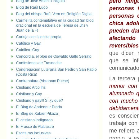
pero ning
Blog de José Antonio Pagola
Blog de Raúl Lugo
personas 
Blog del obispo Raúl Vera en Religión Digital
personas 
Carmelita contemplativo en la ciudad (un blog
chica adol
oracional en la escuela de Teresa de Jhs y
pueden dar
Juan de la +)
Cartujo con licencia propia
afectand
Católico y Gay
reversibles
Católico+Gay
que dicen r
Concordia, el blog de Oswaldo Gallo Serrato
que se inf
Confesiones de Trasnoche
comunicado 
Congregación Luterana San Pedro y San Pablo
(Costa Rica)
La tercera 
Contranatura (Abraham Puche)
menor con e
Cristiano Arco Iris
alumnado q
Cristiano y Gay
con mucho r
Cristiano y gay!!! Sí ¿y qué?
El Blog de Abdennur Prado
debidament
El Blog de Xabier Pikaza
es conscie
El cristiano indignado
trabaja con
El Frasco de Alabastro
me refiero 
Escrituras Inclusivas
propio, y e