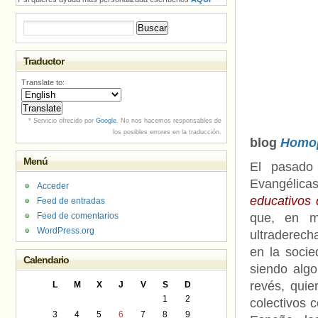
Buscar:
Traductor
Translate to:
* Servicio ofrecido por
Google
. No nos hacemos responsables de
los posibles errores en la traducción.
blog
Homop
Menú
El pasado
Evangélica
Acceder
educativos 
Feed de entradas
Feed de comentarios
que, en m
WordPress.org
ultraderec
en la socie
Calendario
siendo algo
revés, quie
L
M
X
J
V
S
D
1
2
colectivos 
3
4
5
6
7
8
9