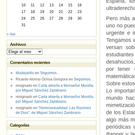
España, lo
10
11
12
13
14
15
16
ultraderech
17
18
19
20
21
22
23
Pero más al
24
25
26
27
28
29
30
uno no pued
31
urgente e i
« Sep
Tengamos e
Archivos
versan sob
Archivos
estudiante
desahucios,
Comentarios recientes
por tener 
Mudejarillo
en
Seguimos…
matemática
Ricardo Alonso Ochoa Gongora
en
Seguimos…
Sobre estos
resignado
en
Carta abierta a Monseñor Munilla,
Lo importa
por Miguel Sánchez Zambrano.
resignado
en
Carta abierta a Monseñor Munilla,
mundo haci
por Miguel Sánchez Zambrano.
mimetizació
resignado
en
“Homosexualidad. Las Razones
de los Esta
de Dios”, de Miguel Sánchez Zambrano
algo más m
Categorías
periódicas
Banner
y la