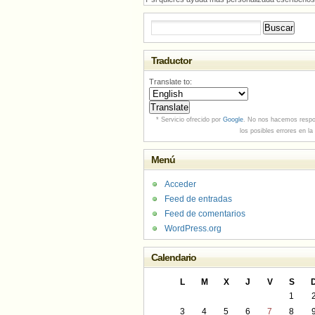
Buscar:
Traductor
Translate to:
* Servicio ofrecido por
Google
. No nos hacemos respo
los posibles errores en la
Menú
Acceder
Feed de entradas
Feed de comentarios
WordPress.org
Calendario
L
M
X
J
V
S
1
3
4
5
6
7
8