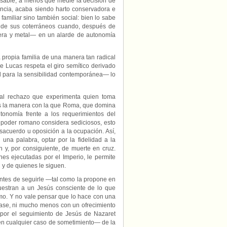
nsable, a menos que medie la decisión de
vencia, acaba siendo harto conservadora e
familiar sino también social: bien lo sabe
o de sus coterráneos cuando, después de
ra y metal— en un alarde de autonomía
 propia familia de una manera tan radical
 Lucas respeta el giro semítico derivado
l para la sensibilidad contemporánea— lo
al rechazo que experimenta quien toma
 es la manera con la que Roma, que domina
tonomía frente a los requerimientos del
el poder romano considera sediciosos, esto
acuerdo u oposición a la ocupación. Así,
n una palabra, optar por la fidelidad a la
 y, por consiguiente, de muerte en cruz.
nes ejecutadas por el Imperio, le permite
l y de quienes le siguen.
antes de seguirle —tal como la propone en
muestran a un Jesús consciente de lo que
ismo. Y no vale pensar que lo hace con una
atase, ni mucho menos con un ofrecimiento
 por el seguimiento de Jesús de Nazaret
en cualquier caso de sometimiento— de la