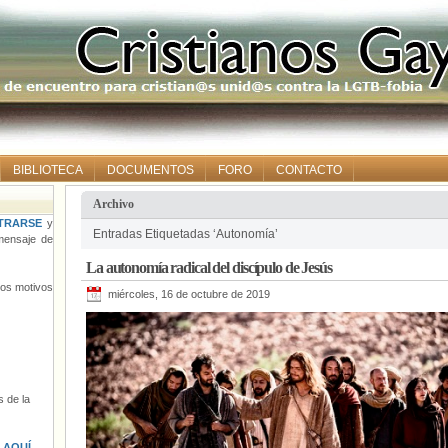
BIBLIOTECA
DOCUMENTOS
FORO
CONTACTO
Archivo
TRARSE
y
Entradas Etiquetadas ‘Autonomía’
ensaje de
La autonomía radical del discípulo de Jesús
tros motivos
miércoles, 16 de octubre de 2019
 de la
s
AQUÍ