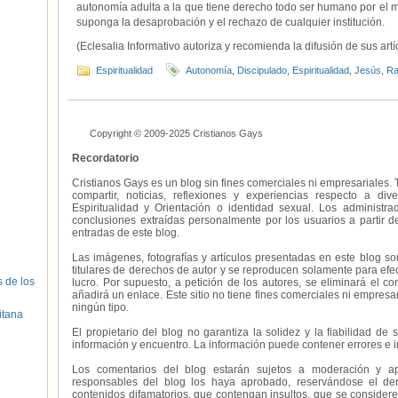
autonomía adulta a la que tiene derecho todo ser humano por el m
suponga la desaprobación y el rechazo de cualquier institución.
(Eclesalia Informativo autoriza y recomienda la difusión de sus art
Espiritualidad
Autonomía
,
Discipulado
,
Espiritualidad
,
Jesús
,
Ra
Copyright © 2009-2025 Cristianos Gays
Recordatorio
Cristianos Gays es un blog sin fines comerciales ni empresariales. 
compartir, noticias, reflexiones y experiencias respecto a 
Espiritualidad y Orientación o identidad sexual. Los administ
conclusiones extraídas personalmente por los usuarios a partir d
entradas de este blog.
Las imágenes, fotografías y artículos presentadas en este blog s
titulares de derechos de autor y se reproducen solamente para efecto
s de los
lucro. Por supuesto, a petición de los autores, se eliminará el 
añadirá un enlace. Este sitio no tiene fines comerciales ni empresa
ningún tipo.
itana
El propietario del blog no garantiza la solidez y la fiabilidad d
información y encuentro. La información puede contener errores e 
Los comentarios del blog estarán sujetos a moderación y a
responsables del blog los haya aprobado, reservándose el der
contenidos difamatorios, que contengan insultos, que se consideren