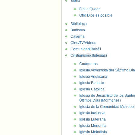
Biblia
Biblia Queer
Otro Dios es posible
Biblioteca
Budismo
Caverna
Cine/TV/Videos
Comunidad Bahá'í
Cristianismo (Iglesias)
Cuáqueros
Iglesia Adventista del Séptimo Día
Iglesia Anglicana
Iglesia Bautista
Iglesia Católica
Iglesia de Jesucristo de los Santo
Últimos Días (Mormones)
Iglesia de la Comunidad Metropol
Iglesia Inclusiva
Iglesia Luterana
Iglesia Menonita
Iglesia Metodista