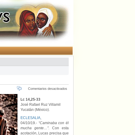
en
Comentarios desactivados
La
autonomía
Lc 14,25-33
radical
José Rafael Ruz Villamil
del
Yucatán (México).
discípulo
de
ECLESALIA
,
Jesús
04/10/19.-
“Caminaba con él
mucha gente…”.
Con esta
acotación, Lucas precisa que