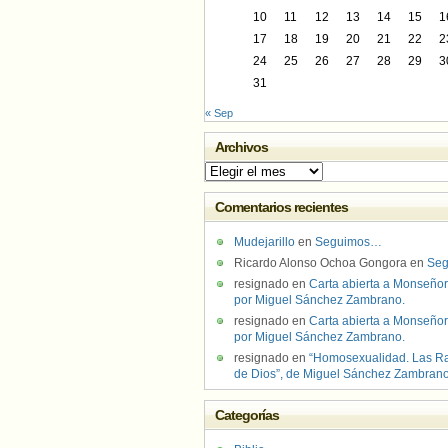
10
11
12
13
14
15
1
17
18
19
20
21
22
2
24
25
26
27
28
29
3
31
« Sep
Archivos
Archivos
Comentarios recientes
Mudejarillo
en
Seguimos…
Ricardo Alonso Ochoa Gongora
en
Se
resignado
en
Carta abierta a Monseñor
por Miguel Sánchez Zambrano.
resignado
en
Carta abierta a Monseñor
por Miguel Sánchez Zambrano.
resignado
en
“Homosexualidad. Las R
de Dios”, de Miguel Sánchez Zambran
Categorías