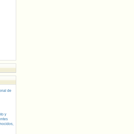
sonal de
to y
entes
nocidos,