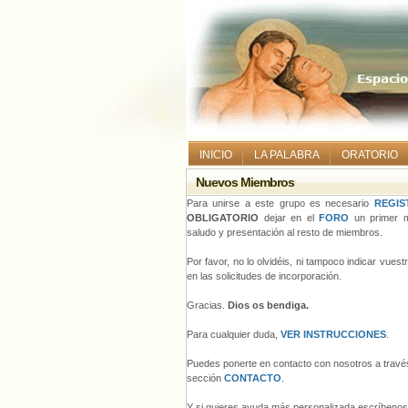
INICIO
LA PALABRA
ORATORIO
Nuevos Miembros
Para unirse a este grupo es necesario
REGIS
OBLIGATORIO
dejar en el
FORO
un primer m
saludo y presentación al resto de miembros.
Por favor, no lo olvidéis, ni tampoco indicar vues
en las solicitudes de incorporación.
Gracias.
Dios os bendiga.
Para cualquier duda,
VER INSTRUCCIONES
.
Puedes ponerte en contacto con nosotros a través
sección
CONTACTO
.
Y si quieres ayuda más personalizada escríbeno