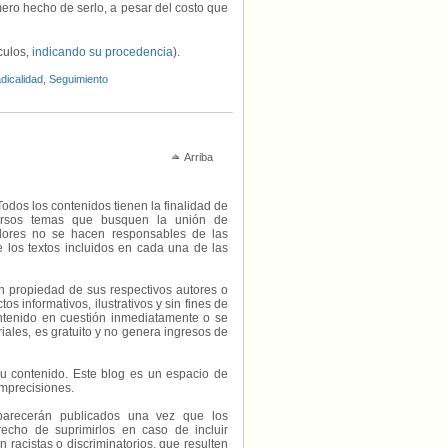
ero hecho de serlo, a pesar del costo que
ículos,
indicando su procedencia
).
dicalidad
,
Seguimiento
Arriba
Todos los contenidos tienen la finalidad de
diversos temas que busquen la unión de
radores no se hacen responsables de las
e los textos incluidos en cada una de las
on propiedad de sus respectivos autores o
s informativos, ilustrativos y sin fines de
contenido en cuestión inmediatamente o se
riales, es gratuito y no genera ingresos de
e su contenido. Este blog es un espacio de
imprecisiones.
parecerán publicados una vez que los
echo de suprimirlos en caso de incluir
 racistas o discriminatorios, que resulten