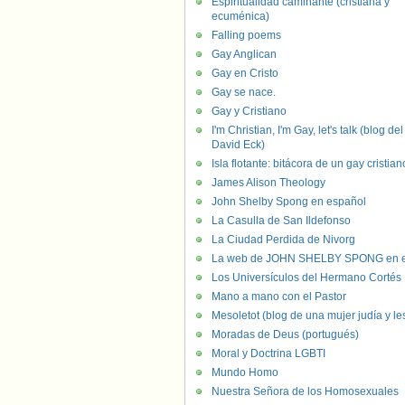
Espiritualidad caminante (cristiana y
ecuménica)
Falling poems
Gay Anglican
Gay en Cristo
Gay se nace.
Gay y Cristiano
I'm Christian, I'm Gay, let's talk (blog del
David Eck)
Isla flotante: bitácora de un gay cristian
James Alison Theology
John Shelby Spong en español
La Casulla de San Ildefonso
La Ciudad Perdida de Nivorg
La web de JOHN SHELBY SPONG en e
Los Universículos del Hermano Cortés
Mano a mano con el Pastor
Mesoletot (blog de una mujer judía y le
Moradas de Deus (portugués)
Moral y Doctrina LGBTI
Mundo Homo
Nuestra Señora de los Homosexuales