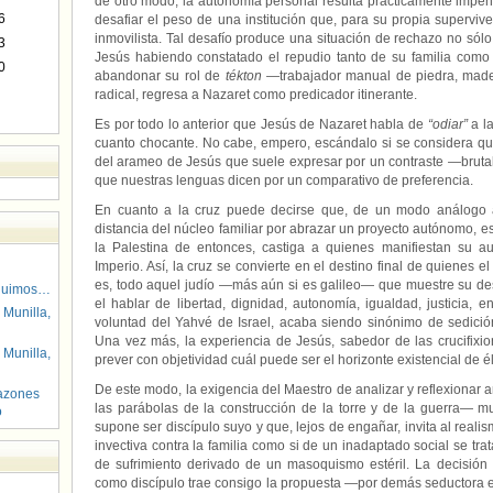
de otro modo, la autonomía personal resulta prácticamente impe
6
desafiar el peso de una institución que, para su propia supervi
inmovilista. Tal desafío produce una situación de rechazo no sólo 
3
Jesús habiendo constatado el repudio tanto de su familia com
0
abandonar su rol de
tékton
—trabajador manual de piedra, made
radical, regresa a Nazaret como predicador itinerante.
Es por todo lo anterior que Jesús de Nazaret habla de
“odiar”
a la
cuanto chocante. No cabe, empero, escándalo si se considera que
del arameo de Jesús que suele expresar por un contraste —bruta
que nuestras lenguas dicen por un comparativo de preferencia.
En cuanto a la cruz puede decirse que, de un modo análogo 
distancia del núcleo familiar por abrazar un proyecto autónomo,
la Palestina de entonces, castiga a quienes manifiestan su au
Imperio. Así, la cruz se convierte en el destino final de quienes 
es, todo aquel judío —más aún si es galileo— que muestre su des
guimos…
el hablar de libertad, dignidad, autonomía, igualdad, justicia, e
 Munilla,
voluntad del Yahvé de Israel, acaba siendo sinónimo de sedición
Una vez más, la experiencia de Jesús, sabedor de las crucifixio
 Munilla,
prever con objetividad cuál puede ser el horizonte existencial de é
De este modo, la exigencia del Maestro de analizar y reflexionar 
azones
las parábolas de la construcción de la torre y de la guerra— 
o
supone ser discípulo suyo y que, lejos de engañar, invita al real
invectiva contra la familia como si de un inadaptado social se tr
de sufrimiento derivado de un masoquismo estéril. La decisión
como discípulo trae consigo la propuesta —por demás seductora 