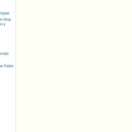
igital
un blog
hs y
errato
an Pablo