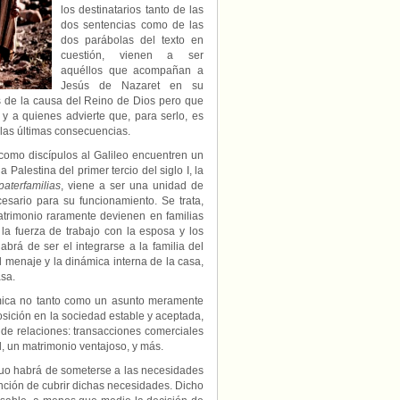
los destinatarios tanto de las
dos sentencias como de las
dos parábolas del texto en
cuestión, vienen a ser
aquéllos que acompañan a
Jesús de Nazaret en su
s de la causa del Reino de Dios pero que
 y a quienes advierte que, para serlo, es
las últimas consecuencias.
como discípulos al Galileo encuentren un
a Palestina del primer tercio del siglo I, la
paterfamilias
, viene a ser una unidad de
ario para su funcionamiento. Se trata,
atrimonio raramente devienen en familias
a fuerza de trabajo con la esposa y los
brá de ser el integrarse a la familia del
 menaje y la dinámica interna de la casa,
asa.
ómica no tanto como un asunto meramente
sición en la sociedad estable y aceptada,
 de relaciones: transacciones comerciales
l, un matrimonio ventajoso, y más.
viduo habrá de someterse a las necesidades
nción de cubrir dichas necesidades. Dicho