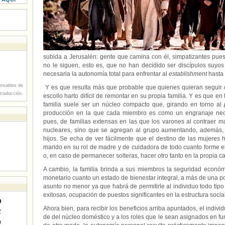
subida a Jerusalén: gente que camina con él, simpatizantes pue
no le siguen, esto es, que no han decidido ser discípulos suyos
necesaria la autonomía total para enfrentar al
establishment
hasta 
nsables de
Y es que resulta más que probable que quienes quieran seguir 
 traducción.
escollo harto difícil de remontar en su propia familia. Y es que en l
familia suele ser un núcleo compacto que, girando en torno al
producción en la que cada miembro es como un engranaje neces
pues, de familias extensas en las que los varones al contraer m
nucleares, sino que se agregan al grupo aumentando, además, l
hijos. Se echa de ver fácilmente que el destino de las mujeres ha
marido en su rol de madre y de cuidadora de todo cuanto forme el
o, en caso de permanecer solteras, hacer otro tanto en la propia c
A cambio, la familia brinda a sus miembros la seguridad econ
monetario cuanto un estado de bienestar integral, a más de una po
asunto no menor ya que habrá de permitirle al individuo todo tipo
exitosas, ocupación de puestos significantes en la estructura socia
D
Ahora bien, para recibir los beneficios arriba apuntados, el indi
2
de del núcleo doméstico y a los roles que le sean asignados en fu
9