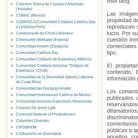
este blog.
Colectivo Teresa de Cepeda y Ahumada
(Youtube)
Las imágene
COMAC (Mexico)
propiedad de
COMHOCA (Comunidad Cristiana Católica Gay
reproducen s
y Lesbiana-Perú)
lucro. Por s
Communauté du Christ Libérateur
cuestión inm
Communion Béthanie (Francia)
comerciales 
Comunidad Anawin (Zaragoza)
tipo.
Comunidad Católica Gay
Comunidad Cristiana de Esperanza (México)
El propieta
Comunidad Cristiana Inclusiva "Testigos de
Esperanza" (Chile)
contenido. 
Comunidad de la Diversidad (Iglesia Luterana
información 
de Costa Rica)
Comunidad del Discípulo Amado
Los comenta
Comunidad Homosexual Católica de México
publicados 
Comunidad Inclusiva Esperanza (Venezuela)
reservándos
Corazón De Jesús Lgbt
difamatorio
Covenant Network of Presbyterians
discriminat
Creyentes Diverses
comentarios
CRISMHOM
públicas o 
Cristianismo en Diversidad
aquellos c