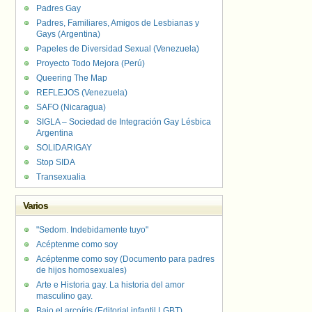
Padres Gay
Padres, Familiares, Amigos de Lesbianas y
Gays (Argentina)
Papeles de Diversidad Sexual (Venezuela)
Proyecto Todo Mejora (Perú)
Queering The Map
REFLEJOS (Venezuela)
SAFO (Nicaragua)
SIGLA – Sociedad de Integración Gay Lésbica
Argentina
SOLIDARIGAY
Stop SIDA
Transexualia
Varios
"Sedom. Indebidamente tuyo"
Acéptenme como soy
Acéptenme como soy (Documento para padres
de hijos homosexuales)
Arte e Historia gay. La historia del amor
masculino gay.
Bajo el arcoíris (Editorial infantil LGBT).