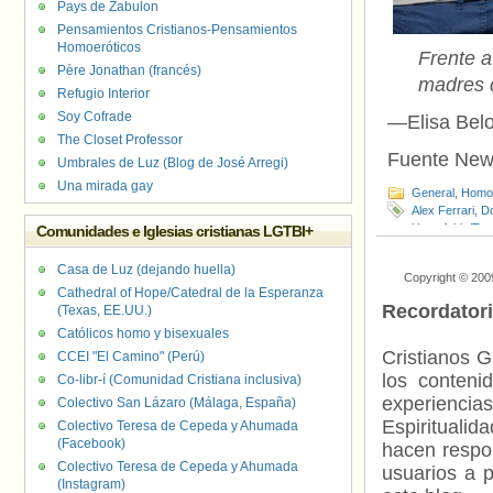
Pays de Zabulon
Pensamientos Cristianos-Pensamientos
Homoeróticos
Frente a
Père Jonathan (francés)
madres d
Refugio Interior
Soy Cofrade
—Elisa Belo
The Closet Professor
Fuente New
Umbrales de Luz (Blog de José Arregi)
Una mirada gay
General
,
Homof
Alex Ferrari
,
D
Homofobia/Tra
Comunidades e Iglesias cristianas LGTBI+
Personas LGTB
Casa de Luz (dejando huella)
Copyright © 200
Cathedral of Hope/Catedral de la Esperanza
Recordator
(Texas, EE.UU.)
Católicos homo y bisexuales
Cristianos G
CCEI "El Camino" (Perú)
los contenid
Co-libr-í (Comunidad Cristiana inclusiva)
experienci
Colectivo San Lázaro (Málaga, España)
Espiritualid
Colectivo Teresa de Cepeda y Ahumada
(Facebook)
hacen respo
Colectivo Teresa de Cepeda y Ahumada
usuarios a p
(Instagram)