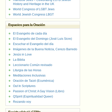
Rainbow Jews – Celebrating LGTB Jewish
History and Heritage in the UK
World Congress of LGBT Jews
World Jewish Congress LBGT
Espacios para la Oración
El Evangelio de cada día
El Evangelio del Domingo (José Luis Sicre)
Escuchar el Evangelio del día
Imágenes de la Buena Noticia, Cerezo Barredo
Jesús in Love
La Biblia
Leccionario Común revisado
Liturgia de las Horas
Meditaciones Inclusivas
Oración de Taizé (Ecuménica)
Out In Scriptures
Passion of Christ: A Gay Vision (Libro)
QSpirit (Espiritualidad Queer)
Rezando voy