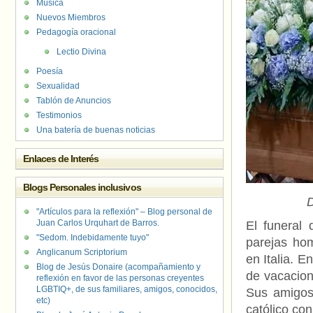
Música
Nuevos Miembros
Pedagogía oracional
Lectio Divina
Poesía
Sexualidad
Tablón de Anuncios
Testimonios
Una batería de buenas noticias
Enlaces de Interés
Blogs Personales inclusivos
D
"Artículos para la reflexión" – Blog personal de
Juan Carlos Urquhart de Barros.
El funeral
"Sedom. Indebidamente tuyo"
parejas hom
Anglicanum Scriptorium
en Italia. E
Blog de Jesús Donaire (acompañamiento y
de vacacion
reflexión en favor de las personas creyentes
LGBTIQ+, de sus familiares, amigos, conocidos,
Sus amigos 
etc)
católico co