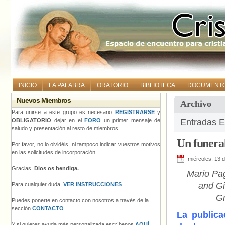
INICIO
LA PALABRA
ORATORIO
BIBLIOTECA
DOCUMENT
Nuevos Miembros
Archivo
Para unirse a este grupo es necesario
REGISTRARSE
y
OBLIGATORIO
dejar en el
FORO
un primer mensaje de
Entradas Et
saludo y presentación al resto de miembros.
Un funera
Por favor, no lo olvidéis, ni tampoco indicar vuestros motivos
en las solicitudes de incorporación.
miércoles, 13 
Gracias.
Dios os bendiga.
Mario Pa
and Gi
Para cualquier duda,
VER INSTRUCCIONES
.
Gr
Puedes ponerte en contacto con nosotros a través de la
sección
CONTACTO
.
La publica
Y si quieres ayuda más personalizada escríbenos
AQUÍ