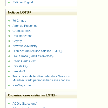
Religión Digital
Noticias LGTBI+
76 Crimes
Agencia Presentes
CromosomaX
Dos Manzanas
Gayety
New Ways Ministry
Outreach (un recurso católico LGTBQ)
Oveja Rosa (Familias diversas)
Radio Carlos Paz
Revista GQ
SentidoG
Trans Lives Matter (Recordando a Nuestros
Muertos/listado personas trans asesinadas)
XtraMagazine
Organizaciones cristianas LGTBI+
ACGIL (Barcelona)