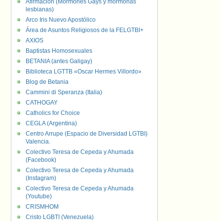
Afirmación (Mormones Gays y mormonas
lesbianas)
Arco Iris Nuevo Apostólico
Área de Asuntos Religiosos de la FELGTBI+
AXIOS
Baptistas Homosexuales
BETANIA (antes Galigay)
Biblioteca LGTTB «Oscar Hermes Villordo»
Blog de Betania
Cammini di Speranza (Italia)
CATHOGAY
Catholics for Choice
CEGLA (Argentina)
Centro Arrupe (Espacio de Diversidad LGTBI)
Valencia.
Colectivo Teresa de Cepeda y Ahumada
(Facebook)
Colectivo Teresa de Cepeda y Ahumada
(Instagram)
Colectivo Teresa de Cepeda y Ahumada
(Youtube)
CRISMHOM
Cristo LGBTI (Venezuela)