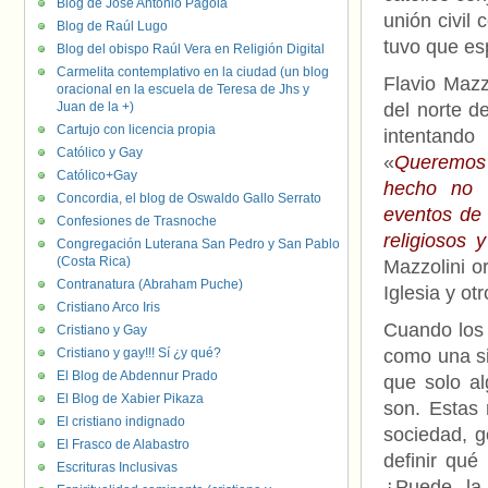
Blog de José Antonio Pagola
unión civil 
Blog de Raúl Lugo
tuvo que esp
Blog del obispo Raúl Vera en Religión Digital
Carmelita contemplativo en la ciudad (un blog
Flavio Mazz
oracional en la escuela de Teresa de Jhs y
Juan de la +)
del norte de
Cartujo con licencia propia
intentando
Católico y Gay
«
Queremos c
Católico+Gay
hecho no s
Concordia, el blog de Oswaldo Gallo Serrato
eventos de s
Confesiones de Trasnoche
religiosos 
Congregación Luterana San Pedro y San Pablo
(Costa Rica)
Mazzolini o
Contranatura (Abraham Puche)
Iglesia y ot
Cristiano Arco Iris
Cuando los 
Cristiano y Gay
Cristiano y gay!!! Sí ¿y qué?
como una si
El Blog de Abdennur Prado
que solo a
El Blog de Xabier Pikaza
son. Estas 
El cristiano indignado
sociedad, g
El Frasco de Alabastro
definir qu
Escrituras Inclusivas
¿Puede la 