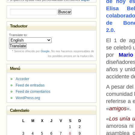
de hoy e
Elisa Belo
Buscar:
colaborado
de Bond
Traductor
2.0.
Translate to:
El 1 de ag
se celebró u
* Servicio ofrecido por
Google
. No nos hacemos responsables de
por
Mario
los posibles errores en la traducción.
diseñadores
Menú
años y unid
accidente d
Acceder
Feed de entradas
A pesar del
Feed de comentarios
comunidad l
WordPress.org
referirse a
«
amigos
«.
Calendario
«
Los unía 
L
M
X
J
V
S
D
amorosa ni
1
2
asamblea 
3
4
5
6
7
8
9