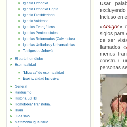
Usar palab
Iglesia Ortodoxa
Iglesia Ortodoxa Copta
excluyendo 
Iglesia Presbiteriana
Incluso en e
Iglesia Valdense
«
Amigos
» 
Iglesias Evangélicas
siglos para 
Iglesias Pentecostales
Iglesias Reformadas (Calvinistas)
de ser vis
Iglesias Unitarias y Universalistas
llamados «
Testigos de Jehová
menos fran
El parte homófobo
construir
Espiritualidad
personas se
"Migajas" de espiritualidad
Espiritualidad Inclusiva
General
Hinduísmo
Historia LGTBI
Homofobia/ Transfobia.
Islam
Judaísmo
Matrimonio igualitario