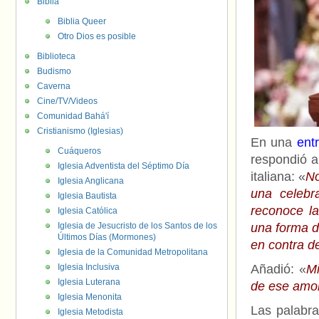
Biblia
Biblia Queer
Otro Dios es posible
Biblioteca
Budismo
Caverna
Cine/TV/Videos
Comunidad Bahá'í
Cristianismo (Iglesias)
En una
entr
Cuáqueros
respondió a
Iglesia Adventista del Séptimo Día
italiana: «
No
Iglesia Anglicana
una celebr
Iglesia Bautista
reconoce l
Iglesia Católica
Iglesia de Jesucristo de los Santos de los
una forma d
Últimos Días (Mormones)
en contra d
Iglesia de la Comunidad Metropolitana
Iglesia Inclusiva
Añadió: «
Mi
Iglesia Luterana
de ese amor
Iglesia Menonita
Las palabra
Iglesia Metodista