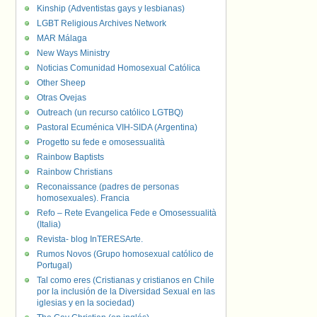
Kinship (Adventistas gays y lesbianas)
LGBT Religious Archives Network
MAR Málaga
New Ways Ministry
Noticias Comunidad Homosexual Católica
Other Sheep
Otras Ovejas
Outreach (un recurso católico LGTBQ)
Pastoral Ecuménica VIH-SIDA (Argentina)
Progetto su fede e omosessualità
Rainbow Baptists
Rainbow Christians
Reconaissance (padres de personas
homosexuales). Francia
Refo – Rete Evangelica Fede e Omosessualità
(Italia)
Revista- blog InTERESArte.
Rumos Novos (Grupo homosexual católico de
Portugal)
Tal como eres (Cristianas y cristianos en Chile
por la inclusión de la Diversidad Sexual en las
iglesias y en la sociedad)