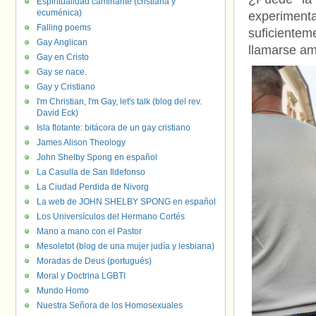
Espiritualidad caminante (cristiana y
ecuménica)
experimenta
Falling poems
suficiente
Gay Anglican
llamarse a
Gay en Cristo
Gay se nace.
Gay y Cristiano
I'm Christian, I'm Gay, let's talk (blog del rev.
David Eck)
Isla flotante: bitácora de un gay cristiano
James Alison Theology
John Shelby Spong en español
La Casulla de San Ildefonso
La Ciudad Perdida de Nivorg
La web de JOHN SHELBY SPONG en español
Los Universículos del Hermano Cortés
Mano a mano con el Pastor
Mesoletot (blog de una mujer judía y lesbiana)
Moradas de Deus (portugués)
Moral y Doctrina LGBTI
Mundo Homo
Nuestra Señora de los Homosexuales