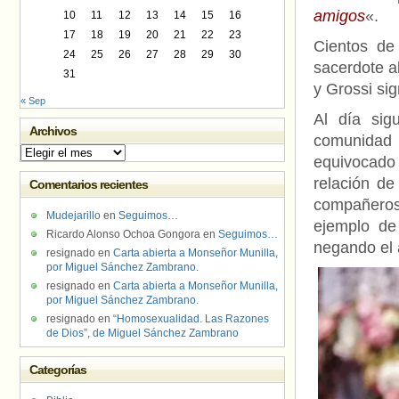
amigos
«.
10
11
12
13
14
15
16
17
18
19
20
21
22
23
Cientos de 
24
25
26
27
28
29
30
sacerdote al
31
y Grossi sig
« Sep
Al día sig
Archivos
comunidad
Archivos
equivocado 
relación de
Comentarios recientes
compañeros
Mudejarillo
en
Seguimos…
ejemplo de
Ricardo Alonso Ochoa Gongora
en
Seguimos…
negando el 
resignado
en
Carta abierta a Monseñor Munilla,
por Miguel Sánchez Zambrano.
resignado
en
Carta abierta a Monseñor Munilla,
por Miguel Sánchez Zambrano.
resignado
en
“Homosexualidad. Las Razones
de Dios”, de Miguel Sánchez Zambrano
Categorías