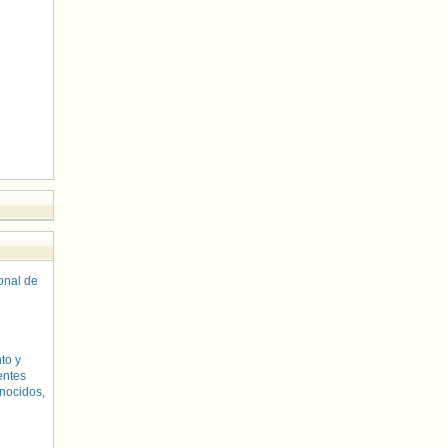
sonal de
to y
entes
nocidos,