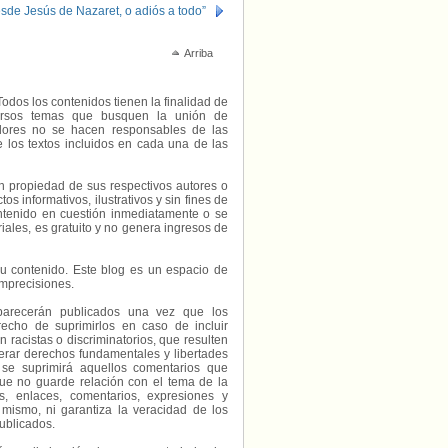
desde Jesús de Nazaret, o adiós a todo”
Arriba
Todos los contenidos tienen la finalidad de
diversos temas que busquen la unión de
radores no se hacen responsables de las
e los textos incluidos en cada una de las
on propiedad de sus respectivos autores o
s informativos, ilustrativos y sin fines de
contenido en cuestión inmediatamente o se
riales, es gratuito y no genera ingresos de
e su contenido. Este blog es un espacio de
imprecisiones.
parecerán publicados una vez que los
echo de suprimirlos en caso de incluir
 racistas o discriminatorios, que resulten
erar derechos fundamentales y libertades
 se suprimirá aquellos comentarios que
ue no guarde relación con el tema de la
, enlaces, comentarios, expresiones y
 mismo, ni garantiza la veracidad de los
ublicados.