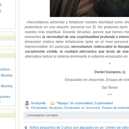
9
6
«Necesitamos alimentar y fortalecer nuestra identidad como di
profundizar en una relación personal con Él. No podemos darlo
nuestra vida espiritual. Durante décadas, parece que hemos mi
momentos
la necesidad de una espiritualidad profunda e inten
dimensión mística debe fortalecerse tanto en el nivel persona
imprescindible. En particular,
necesitamos redescubrir la liturg
socialmente visible, la realidad alternativa que brota de nue
alternativa radical al sistema dominante si estamos enraizados en 
*
guimos…
Daniel Izuzquiza, sj
 Munilla,
Enraizados en Jesucristo. Ensayo de ecle
 Munilla,
Sal Terrae
***
azones
o
Mudejarillo
"Migajas" de espiritualidad
,
Espiritualidad
Discipulado
,
discipulos
,
Enraizados en Jesucristo. Ensayo de eclesiolo
Comentarios cerrados.
Niños pequeños de 3 años son atacados en un ‘crimen de odio t