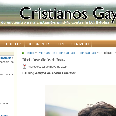
BIBLIOTECA
DOCUMENTOS
FORO
CONTACTO
Inicio
>
"Migajas" de espiritualidad
,
Espiritualidad
> Discípulos 
TRARSE
y
Discípulos radicales de Jesús.
ensaje de
miércoles, 22 de mayo de 2024
Del blog
Amigos de Thomas Merton:
tros motivos
 de la
s
AQUÍ