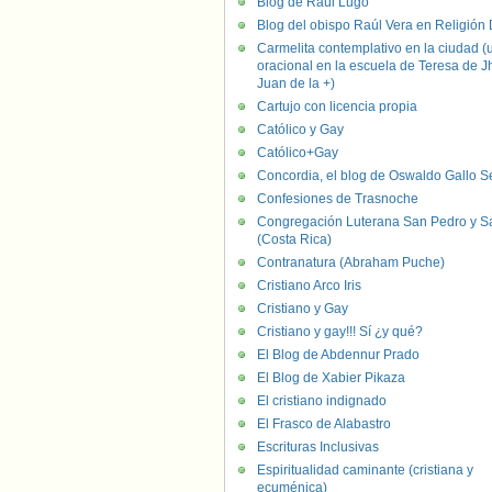
Blog de Raúl Lugo
Blog del obispo Raúl Vera en Religión D
Carmelita contemplativo en la ciudad (
oracional en la escuela de Teresa de J
Juan de la +)
Cartujo con licencia propia
Católico y Gay
Católico+Gay
Concordia, el blog de Oswaldo Gallo S
Confesiones de Trasnoche
Congregación Luterana San Pedro y S
(Costa Rica)
Contranatura (Abraham Puche)
Cristiano Arco Iris
Cristiano y Gay
Cristiano y gay!!! Sí ¿y qué?
El Blog de Abdennur Prado
El Blog de Xabier Pikaza
El cristiano indignado
El Frasco de Alabastro
Escrituras Inclusivas
Espiritualidad caminante (cristiana y
ecuménica)