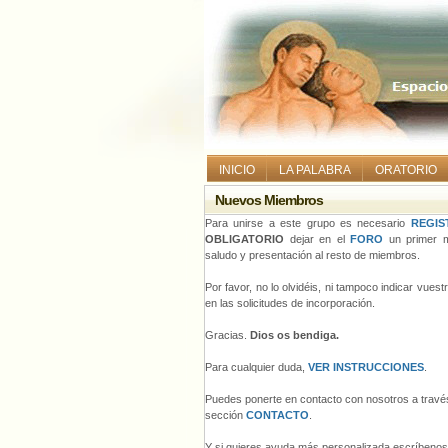
INICIO
LA PALABRA
ORATORIO
Nuevos Miembros
Para unirse a este grupo es necesario
REGIS
OBLIGATORIO
dejar en el
FORO
un primer m
saludo y presentación al resto de miembros.
Por favor, no lo olvidéis, ni tampoco indicar vues
en las solicitudes de incorporación.
Gracias.
Dios os bendiga.
Para cualquier duda,
VER INSTRUCCIONES
.
Puedes ponerte en contacto con nosotros a través
sección
CONTACTO
.
Y si quieres ayuda más personalizada escríbeno