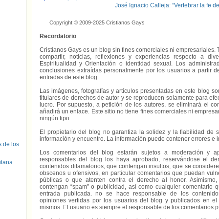
José Ignacio Calleja: “Vertebrar la fe 
Copyright © 2009-2025 Cristianos Gays
Recordatorio
Cristianos Gays es un blog sin fines comerciales ni empresariales. 
compartir, noticias, reflexiones y experiencias respecto a 
Espiritualidad y Orientación o identidad sexual. Los administ
conclusiones extraídas personalmente por los usuarios a partir d
entradas de este blog.
Las imágenes, fotografías y artículos presentadas en este blog s
titulares de derechos de autor y se reproducen solamente para efecto
lucro. Por supuesto, a petición de los autores, se eliminará el 
añadirá un enlace. Este sitio no tiene fines comerciales ni empresa
ningún tipo.
El propietario del blog no garantiza la solidez y la fiabilidad d
información y encuentro. La información puede contener errores e 
s de los
Los comentarios del blog estarán sujetos a moderación y a
responsables del blog los haya aprobado, reservándose el der
itana
contenidos difamatorios, que contengan insultos, que se consideren
obscenos u ofensivos, en particular comentarios que puedan vuln
públicas o que atenten contra el derecho al honor. Asimismo,
contengan “spam” o publicidad, así como cualquier comentario q
entrada publicada. no se hace responsable de los contenidos
opiniones vertidas por los usuarios del blog y publicados en el
mismos. El usuario es siempre el responsable de los comentarios p