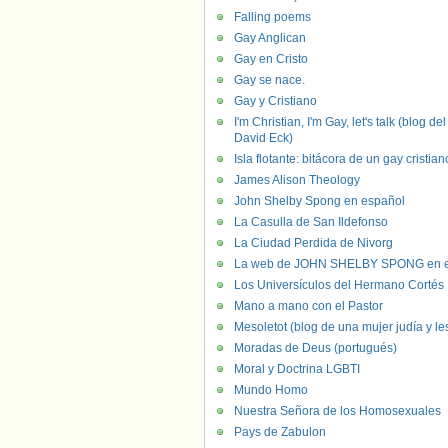
Falling poems
Gay Anglican
Gay en Cristo
Gay se nace.
Gay y Cristiano
I'm Christian, I'm Gay, let's talk (blog del
David Eck)
Isla flotante: bitácora de un gay cristian
James Alison Theology
John Shelby Spong en español
La Casulla de San Ildefonso
La Ciudad Perdida de Nivorg
La web de JOHN SHELBY SPONG en e
Los Universículos del Hermano Cortés
Mano a mano con el Pastor
Mesoletot (blog de una mujer judía y le
Moradas de Deus (portugués)
Moral y Doctrina LGBTI
Mundo Homo
Nuestra Señora de los Homosexuales
Pays de Zabulon