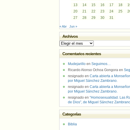
13
14
15
16
17
18
1
20
21
22
23
24
25
2
27
28
29
30
31
« Abr
Jun »
Archivos
Archivos
Comentarios recientes
Mudejarillo
en
Seguimos…
Ricardo Alonso Ochoa Gongora
en
Se
resignado
en
Carta abierta a Monseñor
por Miguel Sánchez Zambrano.
resignado
en
Carta abierta a Monseñor
por Miguel Sánchez Zambrano.
resignado
en
“Homosexualidad. Las R
de Dios”, de Miguel Sánchez Zambran
Categorías
Biblia