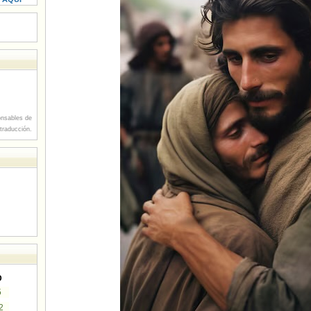
nsables de
 traducción.
D
5
2