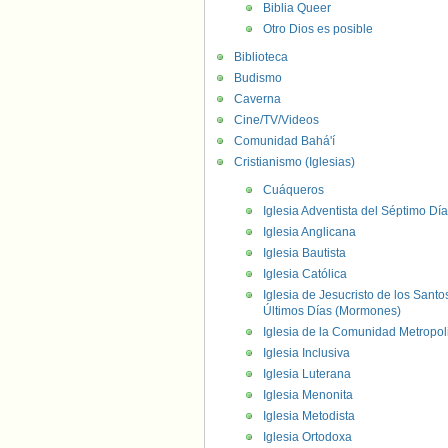
Biblia Queer
Otro Dios es posible
Biblioteca
Budismo
Caverna
Cine/TV/Videos
Comunidad Bahá'í
Cristianismo (Iglesias)
Cuáqueros
Iglesia Adventista del Séptimo Día
Iglesia Anglicana
Iglesia Bautista
Iglesia Católica
Iglesia de Jesucristo de los Santo
Últimos Días (Mormones)
Iglesia de la Comunidad Metropol
Iglesia Inclusiva
Iglesia Luterana
Iglesia Menonita
Iglesia Metodista
Iglesia Ortodoxa