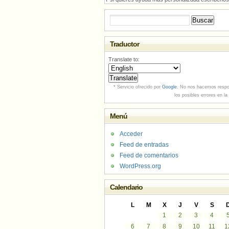
Buscar:
Traductor
Translate to:
* Servicio ofrecido por
Google
. No nos hacemos respo
los posibles errores en la
Menú
Acceder
Feed de entradas
Feed de comentarios
WordPress.org
Calendario
L
M
X
J
V
S
1
2
3
4
6
7
8
9
10
11
1