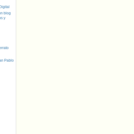
igital
un blog
hs y
errato
an Pablo