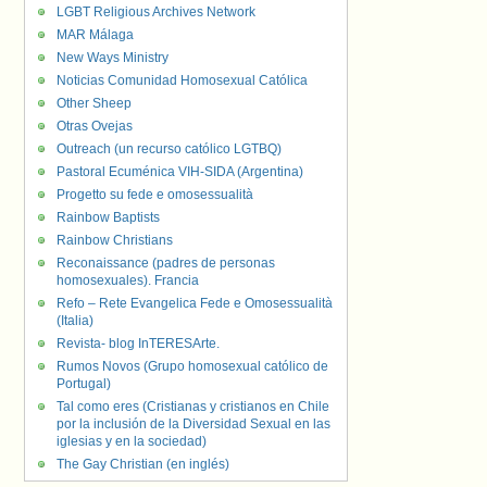
LGBT Religious Archives Network
MAR Málaga
New Ways Ministry
Noticias Comunidad Homosexual Católica
Other Sheep
Otras Ovejas
Outreach (un recurso católico LGTBQ)
Pastoral Ecuménica VIH-SIDA (Argentina)
Progetto su fede e omosessualità
Rainbow Baptists
Rainbow Christians
Reconaissance (padres de personas
homosexuales). Francia
Refo – Rete Evangelica Fede e Omosessualità
(Italia)
Revista- blog InTERESArte.
Rumos Novos (Grupo homosexual católico de
Portugal)
Tal como eres (Cristianas y cristianos en Chile
por la inclusión de la Diversidad Sexual en las
iglesias y en la sociedad)
The Gay Christian (en inglés)