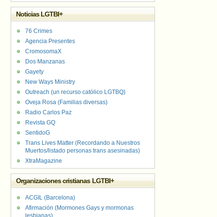
Noticias LGTBI+
76 Crimes
Agencia Presentes
CromosomaX
Dos Manzanas
Gayety
New Ways Ministry
Outreach (un recurso católico LGTBQ)
Oveja Rosa (Familias diversas)
Radio Carlos Paz
Revista GQ
SentidoG
Trans Lives Matter (Recordando a Nuestros
Muertos/listado personas trans asesinadas)
XtraMagazine
Organizaciones cristianas LGTBI+
ACGIL (Barcelona)
Afirmación (Mormones Gays y mormonas
lesbianas)