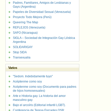
Padres, Familiares, Amigos de Lesbianas y
Gays (Argentina)
Papeles de Diversidad Sexual (Venezuela)
Proyecto Todo Mejora (Perú)
Queering The Map
REFLEJOS (Venezuela)
SAFO (Nicaragua)
SIGLA – Sociedad de Integración Gay Lésbica
Argentina
SOLIDARIGAY
Stop SIDA
Transexualia
Varios
"Sedom. Indebidamente tuyo"
Acéptenme como soy
Acéptenme como soy (Documento para padres
de hijos homosexuales)
Arte e Historia gay. La historia del amor
masculino gay.
Bajo el arcoíris (Editorial infantil LGBT).
Conferencia de Teresa Forcades OSB: