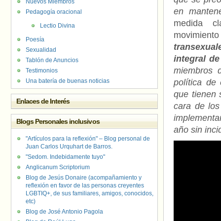
Nuevos Miembros
en mantene
Pedagogía oracional
medida cl
Lectio Divina
movimient
Poesía
transexual
Sexualidad
integral d
Tablón de Anuncios
miembros d
Testimonios
Una batería de buenas noticias
política de
que tienen 
Enlaces de Interés
cara de los
implementar
Blogs Personales inclusivos
año sin inc
"Artículos para la reflexión" – Blog personal de
Juan Carlos Urquhart de Barros.
"Sedom. Indebidamente tuyo"
Anglicanum Scriptorium
Blog de Jesús Donaire (acompañamiento y
reflexión en favor de las personas creyentes
LGBTIQ+, de sus familiares, amigos, conocidos,
etc)
Blog de José Antonio Pagola