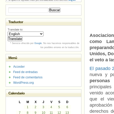
Buscar:
Traductor
Translate to:
Asociacion
como Lam
* Servicio ofrecido por
Google
. No nos hacemos responsables de
preparand
los posibles errores en la traducción.
Unidos, Don
Menú
el veto a l
Acceder
El pasado 2
Feed de entradas
nueva y po
Feed de comentarios
personas 
WordPress.org
principales
venido aco
Calendario
que el vie
L
M
X
J
V
S
D
aprobación
1
2
3
4
5
6
derechos d
7
8
9
10
11
12
13