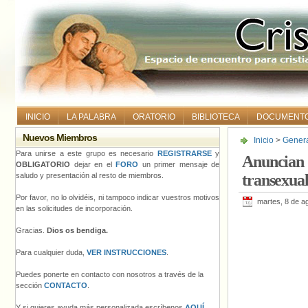
INICIO
LA PALABRA
ORATORIO
BIBLIOTECA
DOCUMENT
Nuevos Miembros
Inicio
>
Gener
transexuales e
Para unirse a este grupo es necesario
REGISTRARSE
y
Anuncian 
OBLIGATORIO
dejar en el
FORO
un primer mensaje de
saludo y presentación al resto de miembros.
transexual
Por favor, no lo olvidéis, ni tampoco indicar vuestros motivos
martes, 8 de a
en las solicitudes de incorporación.
Gracias.
Dios os bendiga.
Para cualquier duda,
VER INSTRUCCIONES
.
Puedes ponerte en contacto con nosotros a través de la
sección
CONTACTO
.
Y si quieres ayuda más personalizada escríbenos
AQUÍ