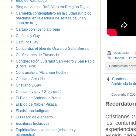
Blog de Raúl Lugo
Blog del obispo Raúl Vera en Religión Digital
Carmelita contemplativo en la ciudad (un blog
oracional en la escuela de Teresa de Jhs y
Juan de la +)
Cartujo con licencia propia
Católico y Gay
Católico+Gay
Concordia, el blog de Oswaldo Gallo Serrato
Mudejarillo
Confesiones de Trasnoche
Donald J. Tru
Congregación Luterana San Pedro y San Pablo
(Costa Rica)
Comentarios cerr
Contranatura (Abraham Puche)
Cristiano Arco Iris
Condenan a em
Archivada la d
Cristiano y Gay
Cristiano y gay!!! Sí ¿y qué?
Copyright © 200
El Blog de Abdennur Prado
Recordator
El Blog de Xabier Pikaza
El cristiano indignado
Cristianos G
El Frasco de Alabastro
los contenid
Escrituras Inclusivas
experienci
Espiritualidad caminante (cristiana y
ecuménica)
Espiritualid