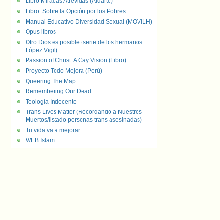
Libro Miradas Atrevidas (Aldarte)
Libro: Sobre la Opción por los Pobres.
Manual Educativo Diversidad Sexual (MOVILH)
Opus libros
Otro Dios es posible (serie de los hermanos
López Vigil)
Passion of Christ: A Gay Vision (Libro)
Proyecto Todo Mejora (Perú)
Queering The Map
Remembering Our Dead
Teología Indecente
Trans Lives Matter (Recordando a Nuestros
Muertos/listado personas trans asesinadas)
Tu vida va a mejorar
WEB Islam