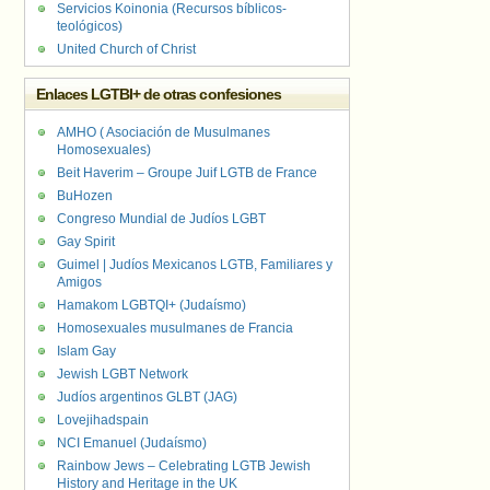
Servicios Koinonia (Recursos bíblicos-
teológicos)
United Church of Christ
Enlaces LGTBI+ de otras confesiones
AMHO ( Asociación de Musulmanes
Homosexuales)
Beit Haverim – Groupe Juif LGTB de France
BuHozen
Congreso Mundial de Judíos LGBT
Gay Spirit
Guimel | Judíos Mexicanos LGTB, Familiares y
Amigos
Hamakom LGBTQI+ (Judaísmo)
Homosexuales musulmanes de Francia
Islam Gay
Jewish LGBT Network
Judíos argentinos GLBT (JAG)
Lovejihadspain
NCI Emanuel (Judaísmo)
Rainbow Jews – Celebrating LGTB Jewish
History and Heritage in the UK