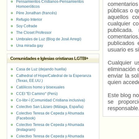
Pensamientos Cristianos-Pensamientos
comentarios
Homoeróticos
públicas o 
Père Jonathan (francés)
aquellos c
Refugio Interior
cualquier c
Soy Cofrade
publicada.
The Closet Professor
comentarios,
Umbrales de Luz (Blog de José Arregi)
publicados 
Una mirada gay
usuario es s
Comunidades e Iglesias cristianas LGTBI+
Cualquier us
eliminación 
Casa de Luz (dejando huella)
enviar la so
Cathedral of Hope/Catedral de la Esperanza
(Texas, EE.UU.)
quien accede
Católicos homo y bisexuales
CCEI "El Camino" (Perú)
Este blog no
Co-libr-í (Comunidad Cristiana inclusiva)
se proporc
Colectivo San Lázaro (Málaga, España)
responsable
Colectivo Teresa de Cepeda y Ahumada
(Facebook)
Colectivo Teresa de Cepeda y Ahumada
(Instagram)
Colectivo Teresa de Cepeda y Ahumada