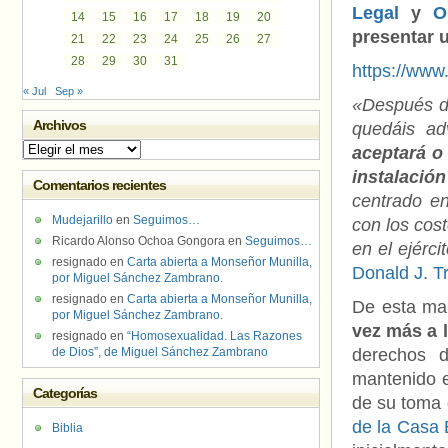
Legal
y
O
14
15
16
17
18
19
20
presentar 
21
22
23
24
25
26
27
28
29
30
31
https://ww
« Jul
Sep »
«Después de
Archivos
quedáis ad
Archivos
aceptará o
instalació
Comentarios recientes
centrado e
Mudejarillo
en
Seguimos…
con los cost
Ricardo Alonso Ochoa Gongora
en
Seguimos…
en el ejérci
resignado
en
Carta abierta a Monseñor Munilla,
Donald J. Tr
por Miguel Sánchez Zambrano.
resignado
en
Carta abierta a Monseñor Munilla,
De esta ma
por Miguel Sánchez Zambrano.
vez más a 
resignado
en
“Homosexualidad. Las Razones
de Dios”, de Miguel Sánchez Zambrano
derechos d
mantenido 
Categorías
de su toma
de la Casa 
Biblia