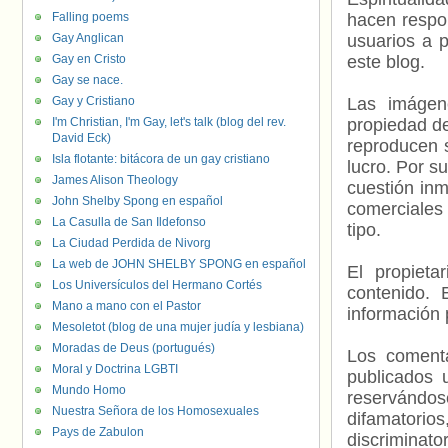
Falling poems
hacen respo
Gay Anglican
usuarios a p
Gay en Cristo
este blog.
Gay se nace.
Gay y Cristiano
Las imágene
I'm Christian, I'm Gay, let's talk (blog del rev.
propiedad de
David Eck)
reproducen s
Isla flotante: bitácora de un gay cristiano
lucro. Por s
James Alison Theology
cuestión inm
John Shelby Spong en español
comerciales 
La Casulla de San Ildefonso
tipo.
La Ciudad Perdida de Nivorg
La web de JOHN SHELBY SPONG en español
El propieta
Los Universículos del Hermano Cortés
contenido. 
Mano a mano con el Pastor
información 
Mesoletot (blog de una mujer judía y lesbiana)
Moradas de Deus (portugués)
Los comenta
Moral y Doctrina LGBTI
publicados 
Mundo Homo
reservándos
Nuestra Señora de los Homosexuales
difamatorio
Pays de Zabulon
discriminat