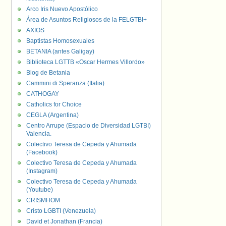
Arco Iris Nuevo Apostólico
Área de Asuntos Religiosos de la FELGTBI+
AXIOS
Baptistas Homosexuales
BETANIA (antes Galigay)
Biblioteca LGTTB «Oscar Hermes Villordo»
Blog de Betania
Cammini di Speranza (Italia)
CATHOGAY
Catholics for Choice
CEGLA (Argentina)
Centro Arrupe (Espacio de Diversidad LGTBI)
Valencia.
Colectivo Teresa de Cepeda y Ahumada
(Facebook)
Colectivo Teresa de Cepeda y Ahumada
(Instagram)
Colectivo Teresa de Cepeda y Ahumada
(Youtube)
CRISMHOM
Cristo LGBTI (Venezuela)
David et Jonathan (Francia)