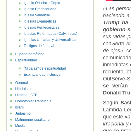
Iglesia Ortodoxa Copta
«Las person
Iglesia Presbiteriana
haciendo a 
Iglesia Valdense
Iglesias Evangélicas
Trump ha 
Iglesias Pentecostales
gobierno s
Iglesias Reformadas (Calvinistas)
sus vidas p
Iglesias Unitarias y Universalistas
convierte e
Testigos de Jehová
de ojos»
, c
El parte homófobo
comunicad
Espiritualidad
inmediatas 
"Migajas" de espiritualidad
recuento of
Espiritualidad Inclusiva
OutServe-S
General
se verían 
Hinduísmo
Donald Tr
Historia LGTBI
Homofobia/ Transfobia.
Según
Sas
Islam
Lambda Leg
Judaísmo
que este «
a
Matrimonio igualitario
irracional y
Música
que se preo