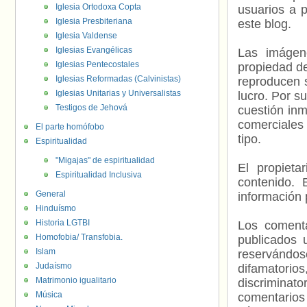
Iglesia Ortodoxa Copta
usuarios a p
Iglesia Presbiteriana
este blog.
Iglesia Valdense
Iglesias Evangélicas
Las imágene
Iglesias Pentecostales
propiedad de
Iglesias Reformadas (Calvinistas)
reproducen s
Iglesias Unitarias y Universalistas
lucro. Por s
Testigos de Jehová
cuestión inm
comerciales 
El parte homófobo
tipo.
Espiritualidad
"Migajas" de espiritualidad
El propieta
Espiritualidad Inclusiva
contenido. 
General
información 
Hinduísmo
Historia LGTBI
Los comenta
Homofobia/ Transfobia.
publicados 
Islam
reservándos
Judaísmo
difamatorio
Matrimonio igualitario
discriminat
Música
comentarios