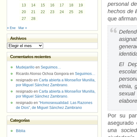
personal d
13
14
15
16
17
18
19
hechos de
i
20
21
22
23
24
25
26
que afirman
27
28
« Ene
Mar »
Defend
Archivos
asigna
Archivos
genera
identid
Comentarios recientes
El Dep
Mudejarillo
en
Seguimos…
escola
Ricardo Alonso Ochoa Gongora
en
Seguimos…
person
resignado
en
Carta abierta a Monseñor Munilla,
por Miguel Sánchez Zambrano.
etnia, 
resignado
en
Carta abierta a Monseñor Munilla,
sexual
por Miguel Sánchez Zambrano.
elabore
resignado
en
“Homosexualidad. Las Razones
de Dios”, de Miguel Sánchez Zambrano
Por su par
Categorías
asegurado
una socie
Biblia