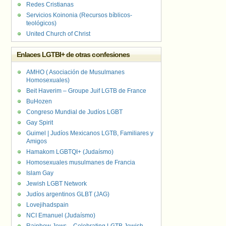
Redes Cristianas
Servicios Koinonia (Recursos bíblicos-
teológicos)
United Church of Christ
Enlaces LGTBI+ de otras confesiones
AMHO ( Asociación de Musulmanes
Homosexuales)
Beit Haverim – Groupe Juif LGTB de France
BuHozen
Congreso Mundial de Judíos LGBT
Gay Spirit
Guimel | Judíos Mexicanos LGTB, Familiares y
Amigos
Hamakom LGBTQI+ (Judaísmo)
Homosexuales musulmanes de Francia
Islam Gay
Jewish LGBT Network
Judíos argentinos GLBT (JAG)
Lovejihadspain
NCI Emanuel (Judaísmo)