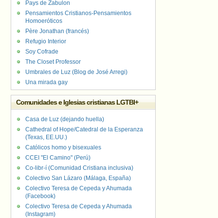
Pays de Zabulon
Pensamientos Cristianos-Pensamientos
Homoeróticos
Père Jonathan (francés)
Refugio Interior
Soy Cofrade
The Closet Professor
Umbrales de Luz (Blog de José Arregi)
Una mirada gay
Comunidades e Iglesias cristianas LGTBI+
Casa de Luz (dejando huella)
Cathedral of Hope/Catedral de la Esperanza
(Texas, EE.UU.)
Católicos homo y bisexuales
CCEI "El Camino" (Perú)
Co-libr-í (Comunidad Cristiana inclusiva)
Colectivo San Lázaro (Málaga, España)
Colectivo Teresa de Cepeda y Ahumada
(Facebook)
Colectivo Teresa de Cepeda y Ahumada
(Instagram)