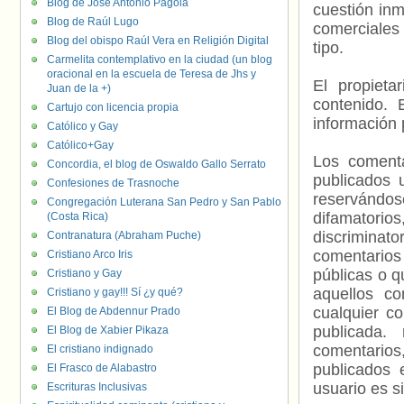
Blog de José Antonio Pagola
cuestión inm
Blog de Raúl Lugo
comerciales 
Blog del obispo Raúl Vera en Religión Digital
tipo.
Carmelita contemplativo en la ciudad (un blog
oracional en la escuela de Teresa de Jhs y
El propieta
Juan de la +)
contenido. 
Cartujo con licencia propia
información 
Católico y Gay
Católico+Gay
Los comenta
Concordia, el blog de Oswaldo Gallo Serrato
publicados 
Confesiones de Trasnoche
reservándos
Congregación Luterana San Pedro y San Pablo
difamatorio
(Costa Rica)
discriminat
Contranatura (Abraham Puche)
comentarios
Cristiano Arco Iris
públicas o 
Cristiano y Gay
aquellos c
Cristiano y gay!!! Sí ¿y qué?
cualquier c
El Blog de Abdennur Prado
publicada.
El Blog de Xabier Pikaza
comentarios,
El cristiano indignado
publicados 
El Frasco de Alabastro
usuario es s
Escrituras Inclusivas