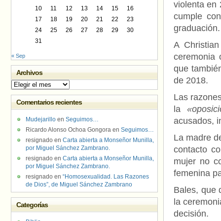
violenta en
10
11
12
13
14
15
16
cumple con 
17
18
19
20
21
22
23
graduación.
24
25
26
27
28
29
30
31
A Christia
ceremonia o
« Sep
que también
Archivos
de 2018.
Archivos
Las razones 
Comentarios recientes
la
«oposic
Mudejarillo
en
Seguimos…
acusados, i
Ricardo Alonso Ochoa Gongora
en
Seguimos…
La madre de
resignado
en
Carta abierta a Monseñor Munilla,
por Miguel Sánchez Zambrano.
contacto co
resignado
en
Carta abierta a Monseñor Munilla,
mujer no co
por Miguel Sánchez Zambrano.
femenina par
resignado
en
“Homosexualidad. Las Razones
de Dios”, de Miguel Sánchez Zambrano
Bales, que 
la ceremonia
Categorías
decisión.