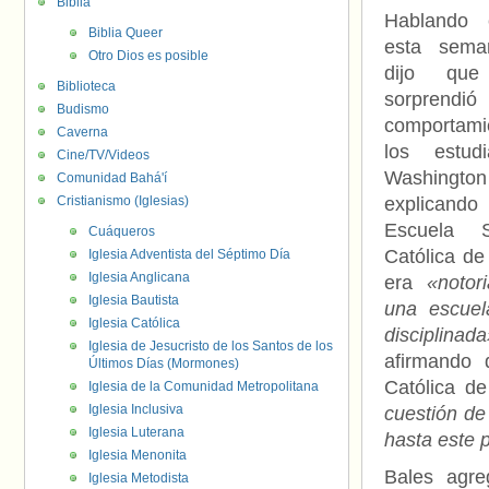
Biblia
Hablando
Biblia Queer
esta sema
Otro Dios es posible
dijo qu
Biblioteca
sorpre
Budismo
comportam
Caverna
los estud
Cine/TV/Videos
Washing
Comunidad Bahá'í
Cristianismo (Iglesias)
explicand
Escuela S
Cuáqueros
Católica de
Iglesia Adventista del Séptimo Día
Iglesia Anglicana
era
«notor
Iglesia Bautista
una escuel
Iglesia Católica
disciplinada
Iglesia de Jesucristo de los Santos de los
afirmando 
Últimos Días (Mormones)
Católica de
Iglesia de la Comunidad Metropolitana
Iglesia Inclusiva
cuestión de
Iglesia Luterana
hasta este 
Iglesia Menonita
Bales agre
Iglesia Metodista