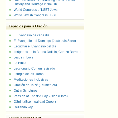
Rainbow Jews – Celebrating LGTB Jewish
History and Heritage in the UK
World Congress of LGBT Jews
World Jewish Congress LBGT
Espacios para la Oración
El Evangelio de cada día
El Evangelio del Domingo (José Luis Sicre)
Escuchar el Evangelio del día
Imágenes de la Buena Noticia, Cerezo Barredo
Jesús in Love
La Biblia
Leccionario Común revisado
Liturgia de las Horas
Meditaciones Inclusivas
Oración de Taizé (Ecuménica)
Out In Scriptures
Passion of Christ: A Gay Vision (Libro)
QSpirit (Espiritualidad Queer)
Rezando voy