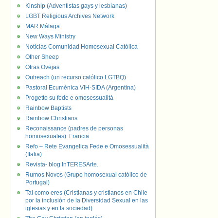
Kinship (Adventistas gays y lesbianas)
LGBT Religious Archives Network
MAR Málaga
New Ways Ministry
Noticias Comunidad Homosexual Católica
Other Sheep
Otras Ovejas
Outreach (un recurso católico LGTBQ)
Pastoral Ecuménica VIH-SIDA (Argentina)
Progetto su fede e omosessualità
Rainbow Baptists
Rainbow Christians
Reconaissance (padres de personas
homosexuales). Francia
Refo – Rete Evangelica Fede e Omosessualità
(Italia)
Revista- blog InTERESArte.
Rumos Novos (Grupo homosexual católico de
Portugal)
Tal como eres (Cristianas y cristianos en Chile
por la inclusión de la Diversidad Sexual en las
iglesias y en la sociedad)