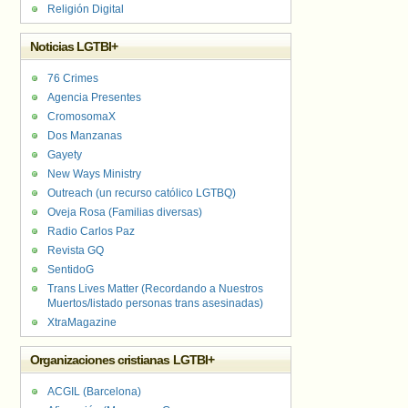
Religión Digital
Noticias LGTBI+
76 Crimes
Agencia Presentes
CromosomaX
Dos Manzanas
Gayety
New Ways Ministry
Outreach (un recurso católico LGTBQ)
Oveja Rosa (Familias diversas)
Radio Carlos Paz
Revista GQ
SentidoG
Trans Lives Matter (Recordando a Nuestros
Muertos/listado personas trans asesinadas)
XtraMagazine
Organizaciones cristianas LGTBI+
ACGIL (Barcelona)