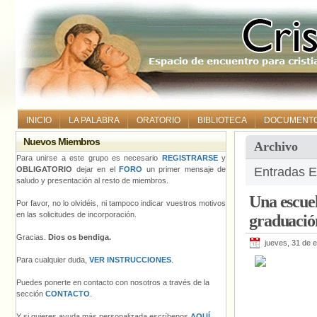
INICIO
LA PALABRA
ORATORIO
BIBLIOTECA
DOCUMENT
Nuevos Miembros
Archivo
Para unirse a este grupo es necesario
REGISTRARSE
y
OBLIGATORIO
dejar en el
FORO
un primer mensaje de
Entradas E
saludo y presentación al resto de miembros.
Una escuel
Por favor, no lo olvidéis, ni tampoco indicar vuestros motivos
en las solicitudes de incorporación.
graduació
Gracias.
Dios os bendiga.
jueves, 31 de 
Para cualquier duda,
VER INSTRUCCIONES
.
Puedes ponerte en contacto con nosotros a través de la
sección
CONTACTO
.
Y si quieres ayuda más personalizada escríbenos
AQUÍ