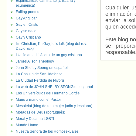
Espiritualidad caminante (cristiana y
ecuménica)
Cualquier us
Falling poems
eliminación 
Gay Anglican
enviar la so
Gay en Cristo
quien accede
Gay se nace.
Gay y Cristiano
Este blog no
I'm Christian, I'm Gay, let's talk (blog del rev.
se proporc
David Eck)
responsable
Isla flotante: bitácora de un gay cristiano
James Alison Theology
John Shelby Spong en español
La Casulla de San Ildefonso
La Ciudad Perdida de Nivorg
La web de JOHN SHELBY SPONG en español
Los Universículos del Hermano Cortés
Mano a mano con el Pastor
Mesoletot (blog de una mujer judía y lesbiana)
Moradas de Deus (portugués)
Moral y Doctrina LGBTI
Mundo Homo
Nuestra Señora de los Homosexuales