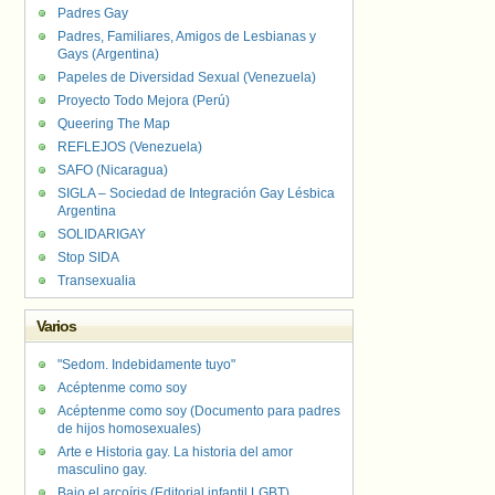
Padres Gay
Padres, Familiares, Amigos de Lesbianas y
Gays (Argentina)
Papeles de Diversidad Sexual (Venezuela)
Proyecto Todo Mejora (Perú)
Queering The Map
REFLEJOS (Venezuela)
SAFO (Nicaragua)
SIGLA – Sociedad de Integración Gay Lésbica
Argentina
SOLIDARIGAY
Stop SIDA
Transexualia
Varios
"Sedom. Indebidamente tuyo"
Acéptenme como soy
Acéptenme como soy (Documento para padres
de hijos homosexuales)
Arte e Historia gay. La historia del amor
masculino gay.
Bajo el arcoíris (Editorial infantil LGBT).