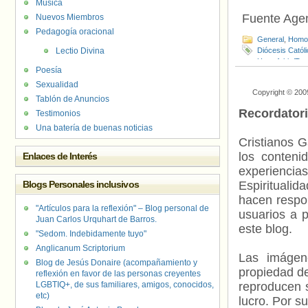
Música
Fuente Age
Nuevos Miembros
Pedagogía oracional
General
,
Homof
Lectio Divina
Diócesis Catól
Homofobia/Tra
Poesía
Washington D.
Sexualidad
Copyright © 200
Tablón de Anuncios
Recordator
Testimonios
Una batería de buenas noticias
Cristianos G
los contenid
Enlaces de Interés
experienci
Blogs Personales inclusivos
Espiritualid
hacen respo
"Artículos para la reflexión" – Blog personal de
usuarios a p
Juan Carlos Urquhart de Barros.
este blog.
"Sedom. Indebidamente tuyo"
Anglicanum Scriptorium
Las imágene
Blog de Jesús Donaire (acompañamiento y
propiedad de
reflexión en favor de las personas creyentes
LGBTIQ+, de sus familiares, amigos, conocidos,
reproducen s
etc)
lucro. Por s