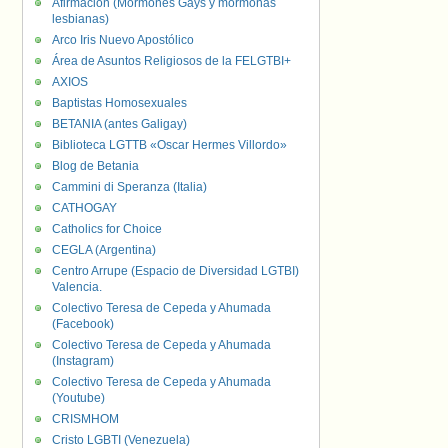
Afirmación (Mormones Gays y mormonas
lesbianas)
Arco Iris Nuevo Apostólico
Área de Asuntos Religiosos de la FELGTBI+
AXIOS
Baptistas Homosexuales
BETANIA (antes Galigay)
Biblioteca LGTTB «Oscar Hermes Villordo»
Blog de Betania
Cammini di Speranza (Italia)
CATHOGAY
Catholics for Choice
CEGLA (Argentina)
Centro Arrupe (Espacio de Diversidad LGTBI)
Valencia.
Colectivo Teresa de Cepeda y Ahumada
(Facebook)
Colectivo Teresa de Cepeda y Ahumada
(Instagram)
Colectivo Teresa de Cepeda y Ahumada
(Youtube)
CRISMHOM
Cristo LGBTI (Venezuela)