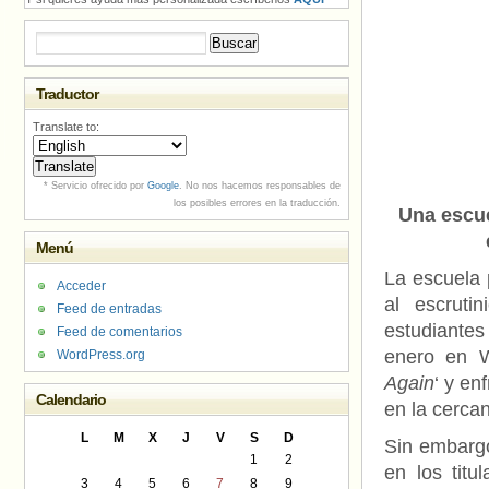
Buscar:
Traductor
Translate to:
* Servicio ofrecido por
Google
. No nos hacemos responsables de
los posibles errores en la traducción.
Una escue
Menú
La escuela 
Acceder
al escrut
Feed de entradas
estudiantes
Feed de comentarios
enero en W
WordPress.org
Again
‘ y en
Calendario
en la cerca
L
M
X
J
V
S
D
Sin embargo
1
2
en los titu
3
4
5
6
7
8
9