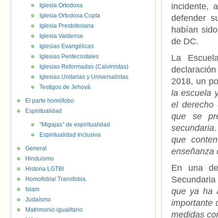
incidente,
Iglesia Ortodoxa
Iglesia Ortodoxa Copta
defender s
Iglesia Presbiteriana
habían sido
Iglesia Valdense
de DC.
Iglesias Evangélicas
Iglesias Pentecostales
La Escuela
Iglesias Reformadas (Calvinistas)
declaración
Iglesias Unitarias y Universalistas
2018, un po
Testigos de Jehová
la escuela 
El parte homófobo
el derecho 
Espiritualidad
que se pr
"Migajas" de espiritualidad
secundaria
Espiritualidad Inclusiva
que conten
General
enseñanza d
Hinduísmo
En una dec
Historia LGTBI
Secundaria 
Homofobia/ Transfobia.
Islam
que ya ha 
Judaísmo
importante 
Matrimonio igualitario
medidas cor