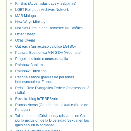
Kinship (Adventistas gays y lesbianas)
LGBT Religious Archives Network
MAR Málaga
New Ways Ministry
Noticias Comunidad Homosexual Católica
Other Sheep
Otras Ovejas
Outreach (un recurso católico LGTBQ)
Pastoral Ecuménica VIH-SIDA (Argentina)
Progetto su fede e omosessualità
Rainbow Baptists
Rainbow Christians
Reconaissance (padres de personas
homosexuales). Francia
Refo – Rete Evangelica Fede e Omosessualità
(Italia)
Revista- blog InTERESArte.
Rumos Novos (Grupo homosexual católico de
Portugal)
Tal como eres (Cristianas y cristianos en Chile
por la inclusión de la Diversidad Sexual en las
iglesias y en la sociedad)