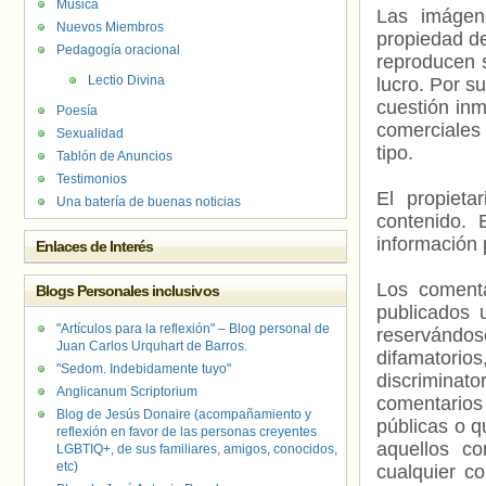
Música
Las imágene
Nuevos Miembros
propiedad de
Pedagogía oracional
reproducen s
Lectio Divina
lucro. Por s
cuestión inm
Poesía
comerciales 
Sexualidad
tipo.
Tablón de Anuncios
Testimonios
El propieta
Una batería de buenas noticias
contenido. 
información 
Enlaces de Interés
Los comenta
Blogs Personales inclusivos
publicados 
"Artículos para la reflexión" – Blog personal de
reservándos
Juan Carlos Urquhart de Barros.
difamatorio
"Sedom. Indebidamente tuyo"
discriminat
Anglicanum Scriptorium
comentarios
Blog de Jesús Donaire (acompañamiento y
públicas o 
reflexión en favor de las personas creyentes
aquellos c
LGBTIQ+, de sus familiares, amigos, conocidos,
etc)
cualquier c