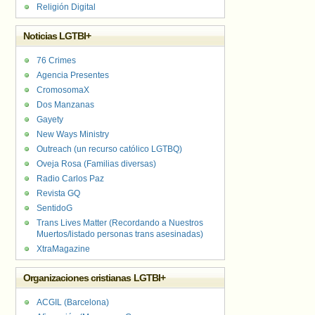
Religión Digital
Noticias LGTBI+
76 Crimes
Agencia Presentes
CromosomaX
Dos Manzanas
Gayety
New Ways Ministry
Outreach (un recurso católico LGTBQ)
Oveja Rosa (Familias diversas)
Radio Carlos Paz
Revista GQ
SentidoG
Trans Lives Matter (Recordando a Nuestros
Muertos/listado personas trans asesinadas)
XtraMagazine
Organizaciones cristianas LGTBI+
ACGIL (Barcelona)