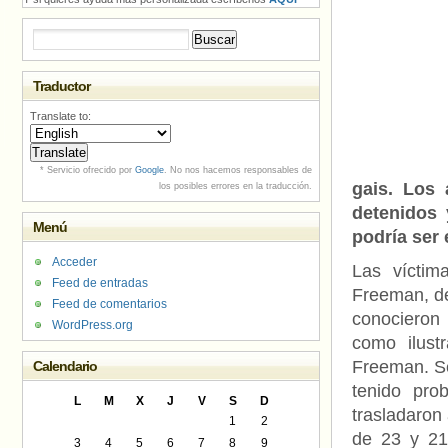
Buscar:
Traductor
Translate to:
* Servicio ofrecido por
Google
. No nos hacemos responsables de
gais. Los 
los posibles errores en la traducción.
detenidos 
Menú
podría ser 
Acceder
Las víctim
Feed de entradas
Freeman, de
Feed de comentarios
conocieron
WordPress.org
como ilust
Freeman. Se
Calendario
tenido pr
L
M
X
J
V
S
D
trasladaron 
1
2
de 23 y 21
3
4
5
6
7
8
9