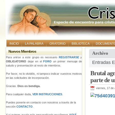
INICIO
LA PALABRA
ORATORIO
BIBLIOTECA
DOCUMENT
Nuevos Miembros
Archivo
Para unirse a este grupo es necesario
REGISTRARSE
y
OBLIGATORIO
dejar en el
FORO
un primer mensaje de
Entradas E
saludo y presentación al resto de miembros.
Brutal agr
Por favor, no lo olvidéis, ni tampoco indicar vuestros motivos
en las solicitudes de incorporación.
parte de 
Gracias.
Dios os bendiga.
viernes, 17 de
Para cualquier duda,
VER INSTRUCCIONES
.
Puedes ponerte en contacto con nosotros a través de la
sección
CONTACTO
.
Y si quieres ayuda más personalizada escríbenos
AQUÍ