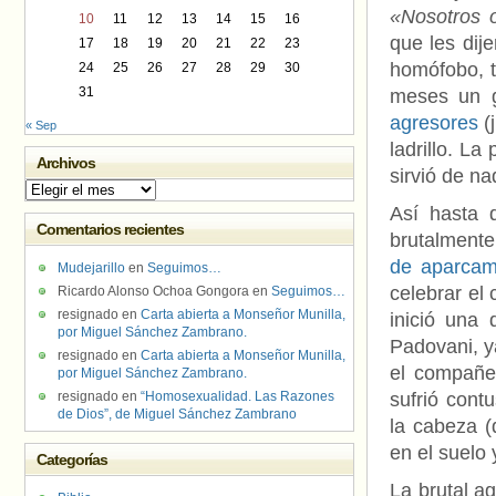
«Nosotros 
10
11
12
13
14
15
16
que les dij
17
18
19
20
21
22
23
homófobo, t
24
25
26
27
28
29
30
31
meses un g
agresores
(
« Sep
ladrillo. L
Archivos
sirvió de na
Archivos
Así hasta 
Comentarios recientes
brutalmente
de aparcam
Mudejarillo
en
Seguimos…
celebrar el
Ricardo Alonso Ochoa Gongora
en
Seguimos…
resignado
en
Carta abierta a Monseñor Munilla,
inició una 
por Miguel Sánchez Zambrano.
Padovani, y
resignado
en
Carta abierta a Monseñor Munilla,
el compañe
por Miguel Sánchez Zambrano.
resignado
en
“Homosexualidad. Las Razones
sufrió cont
de Dios”, de Miguel Sánchez Zambrano
la cabeza (
en el suelo 
Categorías
La brutal ag