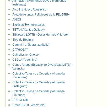
Afirmación (Mormones Gays y mormonas
lesbianas)
Arco Iris Nuevo Apostólico
Área de Asuntos Religiosos de la FELGTBI+
AXIOS
Baptistas Homosexuales
BETANIA (antes Galigay)
Biblioteca LGTTB «Oscar Hermes Villordo»
Blog de Betania
Cammini di Speranza (Italia)
CATHOGAY
Catholics for Choice
CEGLA (Argentina)
Centro Arrupe (Espacio de Diversidad LGTBI)
Valencia.
Colectivo Teresa de Cepeda y Ahumada
(Facebook)
Colectivo Teresa de Cepeda y Ahumada
(Instagram)
Colectivo Teresa de Cepeda y Ahumada
(Youtube)
CRISMHOM
Cristo LGBTI (Venezuela)