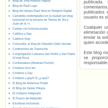
Blog de José Antonio Pagola
publicada.
Blog de Raúl Lugo
comentarios,
Blog del obispo Raúl Vera en Religión Digital
publicados 
Carmelita contemplativo en la ciudad (un blog
usuario es s
oracional en la escuela de Teresa de Jhs y
Juan de la +)
Cualquier us
Cartujo con licencia propia
eliminación 
Católico y Gay
enviar la so
Católico+Gay
quien accede
Concordia, el blog de Oswaldo Gallo Serrato
Confesiones de Trasnoche
Este blog no
Congregación Luterana San Pedro y San Pablo
se proporc
(Costa Rica)
responsable
Contranatura (Abraham Puche)
Cristiano Arco Iris
Cristiano y Gay
Cristiano y gay!!! Sí ¿y qué?
El Blog de Abdennur Prado
El Blog de Xabier Pikaza
El cristiano indignado
El Frasco de Alabastro
Escrituras Inclusivas