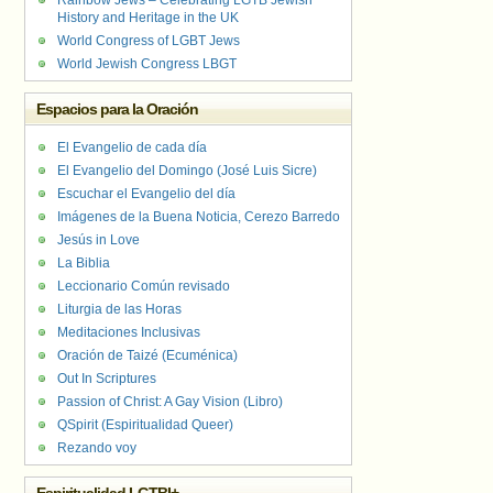
Rainbow Jews – Celebrating LGTB Jewish
History and Heritage in the UK
World Congress of LGBT Jews
World Jewish Congress LBGT
Espacios para la Oración
El Evangelio de cada día
El Evangelio del Domingo (José Luis Sicre)
Escuchar el Evangelio del día
Imágenes de la Buena Noticia, Cerezo Barredo
Jesús in Love
La Biblia
Leccionario Común revisado
Liturgia de las Horas
Meditaciones Inclusivas
Oración de Taizé (Ecuménica)
Out In Scriptures
Passion of Christ: A Gay Vision (Libro)
QSpirit (Espiritualidad Queer)
Rezando voy