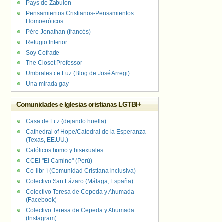
Pays de Zabulon
Pensamientos Cristianos-Pensamientos
Homoeróticos
Père Jonathan (francés)
Refugio Interior
Soy Cofrade
The Closet Professor
Umbrales de Luz (Blog de José Arregi)
Una mirada gay
Comunidades e Iglesias cristianas LGTBI+
Casa de Luz (dejando huella)
Cathedral of Hope/Catedral de la Esperanza
(Texas, EE.UU.)
Católicos homo y bisexuales
CCEI "El Camino" (Perú)
Co-libr-í (Comunidad Cristiana inclusiva)
Colectivo San Lázaro (Málaga, España)
Colectivo Teresa de Cepeda y Ahumada
(Facebook)
Colectivo Teresa de Cepeda y Ahumada
(Instagram)