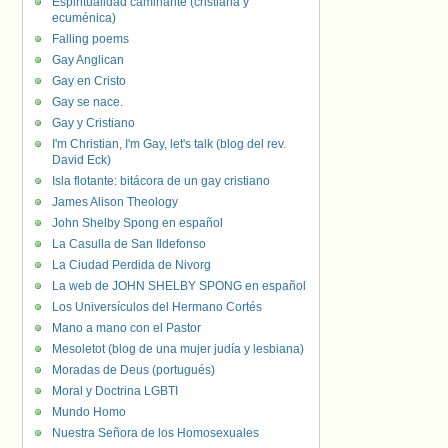
Espiritualidad caminante (cristiana y
ecuménica)
Falling poems
Gay Anglican
Gay en Cristo
Gay se nace.
Gay y Cristiano
I'm Christian, I'm Gay, let's talk (blog del rev.
David Eck)
Isla flotante: bitácora de un gay cristiano
James Alison Theology
John Shelby Spong en español
La Casulla de San Ildefonso
La Ciudad Perdida de Nivorg
La web de JOHN SHELBY SPONG en español
Los Universículos del Hermano Cortés
Mano a mano con el Pastor
Mesoletot (blog de una mujer judía y lesbiana)
Moradas de Deus (portugués)
Moral y Doctrina LGBTI
Mundo Homo
Nuestra Señora de los Homosexuales