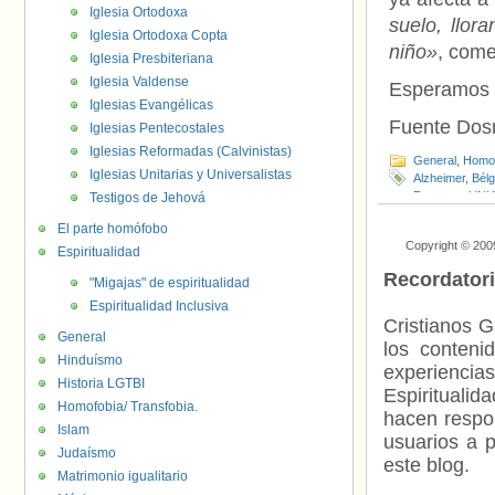
Iglesia Ortodoxa
suelo, llor
Iglesia Ortodoxa Copta
niño»
, com
Iglesia Presbiteriana
Iglesia Valdense
Esperamos q
Iglesias Evangélicas
Fuente Do
Iglesias Pentecostales
Iglesias Reformadas (Calvinistas)
General
,
Homof
Iglesias Unitarias y Universalistas
Alzheimer
,
Bélg
Freeman
,
UNI
Testigos de Jehová
El parte homófobo
Copyright © 200
Espiritualidad
Recordator
"Migajas" de espiritualidad
Espiritualidad Inclusiva
Cristianos G
General
los contenid
Hinduísmo
experienci
Historia LGTBI
Espiritualid
Homofobia/ Transfobia.
hacen respo
Islam
usuarios a p
Judaísmo
este blog.
Matrimonio igualitario