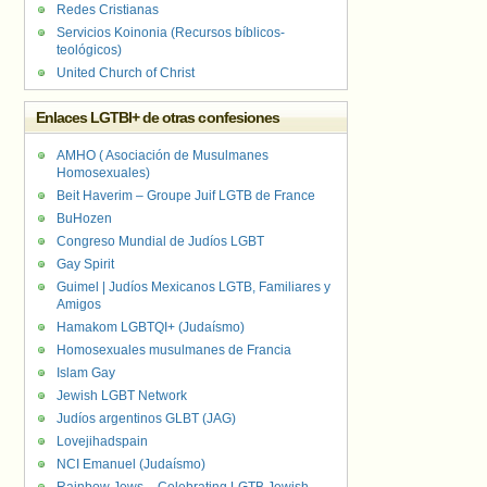
Redes Cristianas
Servicios Koinonia (Recursos bíblicos-
teológicos)
United Church of Christ
Enlaces LGTBI+ de otras confesiones
AMHO ( Asociación de Musulmanes
Homosexuales)
Beit Haverim – Groupe Juif LGTB de France
BuHozen
Congreso Mundial de Judíos LGBT
Gay Spirit
Guimel | Judíos Mexicanos LGTB, Familiares y
Amigos
Hamakom LGBTQI+ (Judaísmo)
Homosexuales musulmanes de Francia
Islam Gay
Jewish LGBT Network
Judíos argentinos GLBT (JAG)
Lovejihadspain
NCI Emanuel (Judaísmo)