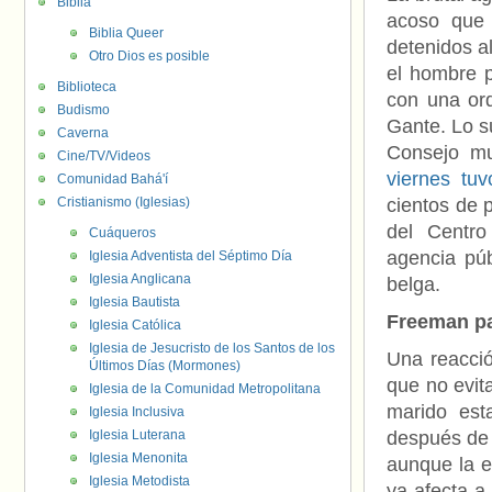
Biblia
acoso que 
Biblia Queer
detenidos al
Otro Dios es posible
el hombre p
Biblioteca
con una ord
Budismo
Gante. Lo s
Caverna
Consejo mu
Cine/TV/Videos
viernes tuv
Comunidad Bahá'í
Cristianismo (Iglesias)
cientos de 
del Centro
Cuáqueros
agencia púb
Iglesia Adventista del Séptimo Día
Iglesia Anglicana
belga.
Iglesia Bautista
Freeman p
Iglesia Católica
Iglesia de Jesucristo de los Santos de los
Una reacció
Últimos Días (Mormones)
que no evit
Iglesia de la Comunidad Metropolitana
marido est
Iglesia Inclusiva
Iglesia Luterana
después de 
Iglesia Menonita
aunque la 
Iglesia Metodista
ya afecta a