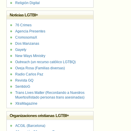
Religión Digital
Noticias LGTBI+
76 Crimes
Agencia Presentes
CromosomaX
Dos Manzanas
Gayety
New Ways Ministry
Outreach (un recurso católico LGTBQ)
Oveja Rosa (Familias diversas)
Radio Carlos Paz
Revista GQ
SentidoG
Trans Lives Matter (Recordando a Nuestros
Muertos/listado personas trans asesinadas)
XtraMagazine
Organizaciones cristianas LGTBI+
ACGIL (Barcelona)