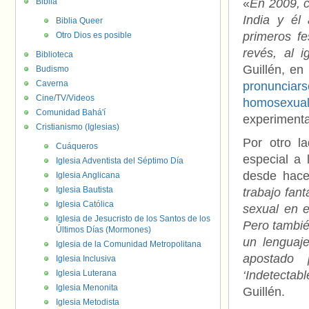
Biblia
«
En 2009, c
India y él
Biblia Queer
primeros fe
Otro Dios es posible
revés, al 
Biblioteca
Guillén, en
Budismo
Caverna
pronunciar
Cine/TV/Videos
homosexua
Comunidad Bahá'í
experimenta
Cristianismo (Iglesias)
Por otro la
Cuáqueros
especial a 
Iglesia Adventista del Séptimo Día
desde hace 
Iglesia Anglicana
Iglesia Bautista
trabajo fant
Iglesia Católica
sexual en e
Iglesia de Jesucristo de los Santos de los
Pero también
Últimos Días (Mormones)
un lenguaj
Iglesia de la Comunidad Metropolitana
apostado 
Iglesia Inclusiva
Iglesia Luterana
‘Indetectab
Iglesia Menonita
Guillén.
Iglesia Metodista