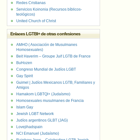
Redes Cristianas
Servicios Koinonia (Recursos bíblicos-
teológicos)
United Church of Christ
Enlaces LGTBI+ de otras confesiones
AMHO ( Asociación de Musulmanes
Homosexuales)
Beit Haverim – Groupe Juif LGTB de France
BuHozen
Congreso Mundial de Judíos LGBT
Gay Spirit
Guimel | Judíos Mexicanos LGTB, Familiares y
Amigos
Hamakom LGBTQI+ (Judaísmo)
Homosexuales musulmanes de Francia
Islam Gay
Jewish LGBT Network
Judíos argentinos GLBT (JAG)
Lovejihadspain
NCI Emanuel (Judaísmo)