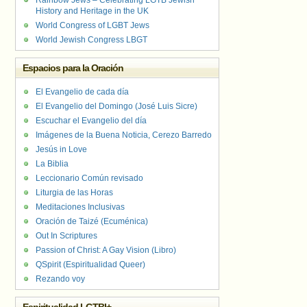
Rainbow Jews – Celebrating LGTB Jewish
History and Heritage in the UK
World Congress of LGBT Jews
World Jewish Congress LBGT
Espacios para la Oración
El Evangelio de cada día
El Evangelio del Domingo (José Luis Sicre)
Escuchar el Evangelio del día
Imágenes de la Buena Noticia, Cerezo Barredo
Jesús in Love
La Biblia
Leccionario Común revisado
Liturgia de las Horas
Meditaciones Inclusivas
Oración de Taizé (Ecuménica)
Out In Scriptures
Passion of Christ: A Gay Vision (Libro)
QSpirit (Espiritualidad Queer)
Rezando voy