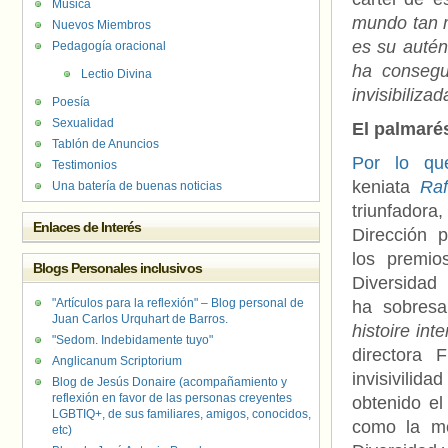
Música
mundo tan m
Nuevos Miembros
es su autén
Pedagogía oracional
ha consegu
Lectio Divina
invisibilizad
Poesía
Sexualidad
El palmaré
Tablón de Anuncios
Por lo qu
Testimonios
keniata
Raf
Una batería de buenas noticias
triunfadora
Enlaces de Interés
Dirección 
los premio
Blogs Personales inclusivos
Diversidad
"Artículos para la reflexión" – Blog personal de
ha sobres
Juan Carlos Urquhart de Barros.
histoire int
"Sedom. Indebidamente tuyo"
directora 
Anglicanum Scriptorium
invisivilida
Blog de Jesús Donaire (acompañamiento y
reflexión en favor de las personas creyentes
obtenido el
LGBTIQ+, de sus familiares, amigos, conocidos,
como la me
etc)