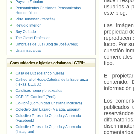
hacen respo
Pays de Zabulon
usuarios a p
Pensamientos Cristianos-Pensamientos
este blog.
Homoeróticos
Père Jonathan (francés)
Las imágene
Refugio Interior
propiedad de
Soy Cofrade
reproducen s
The Closet Professor
lucro. Por s
Umbrales de Luz (Blog de José Arregi)
cuestión inm
Una mirada gay
comerciales 
tipo.
Comunidades e Iglesias cristianas LGTBI+
Casa de Luz (dejando huella)
El propieta
Cathedral of Hope/Catedral de la Esperanza
contenido. 
(Texas, EE.UU.)
información 
Católicos homo y bisexuales
CCEI "El Camino" (Perú)
Los comenta
Co-libr-í (Comunidad Cristiana inclusiva)
publicados 
Colectivo San Lázaro (Málaga, España)
reservándos
Colectivo Teresa de Cepeda y Ahumada
difamatorio
(Facebook)
discriminat
Colectivo Teresa de Cepeda y Ahumada
comentarios
(Instagram)