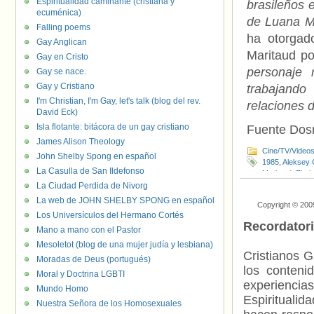
Espiritualidad caminante (cristiana y
brasileños e
ecuménica)
de Luana M
Falling poems
ha otorgado
Gay Anglican
Maritaud p
Gay en Cristo
personaje 
Gay se nace.
Gay y Cristiano
trabajando
I'm Christian, I'm Gay, let's talk (blog del rev.
relaciones 
David Eck)
Isla flotante: bitácora de un gay cristiano
Fuente Do
James Alison Theology
Cine/TV/Video
John Shelby Spong en español
1985
,
Aleksey
La Casulla de San Ildefonso
Maritaud
,
Flori
intersexe
,
Obsc
La Ciudad Perdida de Nivorg
Everyone
,
Wan
La web de JOHN SHELBY SPONG en español
Copyright © 200
Los Universículos del Hermano Cortés
Recordator
Mano a mano con el Pastor
Mesoletot (blog de una mujer judía y lesbiana)
Cristianos G
Moradas de Deus (portugués)
los contenid
Moral y Doctrina LGBTI
experienci
Mundo Homo
Espiritualid
Nuestra Señora de los Homosexuales