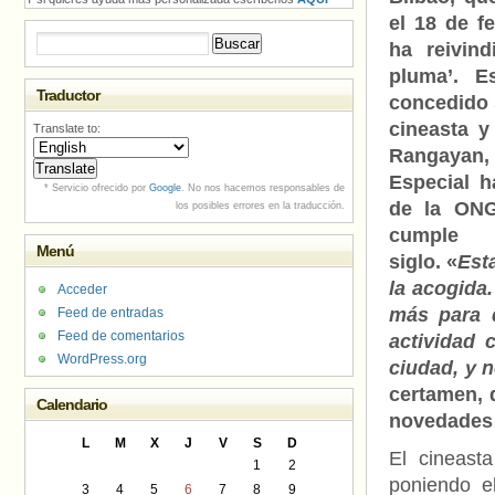
el 18 de f
Buscar:
ha reivind
pluma’. E
Traductor
concedido 
cineasta y
Translate to:
Rangayan, 
Especial
h
* Servicio ofrecido por
Google
. No nos hacemos responsables de
de
la ONG
los posibles errores en la traducción.
cumple
Menú
siglo. «
Est
la acogida
Acceder
más para q
Feed de entradas
Feed de comentarios
actividad 
WordPress.org
ciudad, y n
certamen, 
Calendario
novedades 
L
M
X
J
V
S
D
El cineast
1
2
poniendo e
3
4
5
6
7
8
9