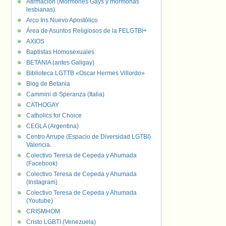
Afirmación (Mormones Gays y mormonas
lesbianas)
Arco Iris Nuevo Apostólico
Área de Asuntos Religiosos de la FELGTBI+
AXIOS
Baptistas Homosexuales
BETANIA (antes Galigay)
Biblioteca LGTTB «Oscar Hermes Villordo»
Blog de Betania
Cammini di Speranza (Italia)
CATHOGAY
Catholics for Choice
CEGLA (Argentina)
Centro Arrupe (Espacio de Diversidad LGTBI)
Valencia.
Colectivo Teresa de Cepeda y Ahumada
(Facebook)
Colectivo Teresa de Cepeda y Ahumada
(Instagram)
Colectivo Teresa de Cepeda y Ahumada
(Youtube)
CRISMHOM
Cristo LGBTI (Venezuela)