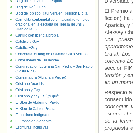
Diversidad
Blog de José Antonio Pagola
Blog de Raúl Lugo
El Premio a
Blog del obispo Raúl Vera en Religión Digital
ficción) h
Carmelita contemplativo en la ciudad (un blog
oracional en la escuela de Teresa de Jhs y
Aparicio, y
Juan de la +)
Aleksey Chu
Cartujo con licencia propia
una puest
Católico y Gay
aparentemen
Católico+Gay
brutal. Los
Concordia, el blog de Oswaldo Gallo Serrato
colectivo L
Confesiones de Trasnoche
Congregación Luterana San Pedro y San Pablo
sección FIK
(Costa Rica)
tensión y em
Contranatura (Abraham Puche)
en un momen
Cristiano Arco Iris
Cristiano y Gay
Respecto a 
Cristiano y gay!!! Sí ¿y qué?
conseguido
El Blog de Abdennur Prado
conseguir 
El Blog de Xabier Pikaza
escena al s
El cristiano indignado
de la femin
El Frasco de Alabastro
propuesta e
Escrituras Inclusivas