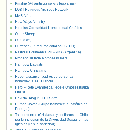
Kinship (Adventistas gays y lesbianas)
LGBT Religious Archives Network
MAR Málaga
New Ways Ministry
Noticias Comunidad Homosexual Católica
Other Sheep
Otras Ovejas
Outreach (un recurso católico LGTBQ)
Pastoral Ecuménica VIH-SIDA (Argentina)
Progetto su fede e omosessualità
Rainbow Baptists
Rainbow Christians
Reconaissance (padres de personas
homosexuales). Francia
Refo – Rete Evangelica Fede e Omosessualità
(Italia)
Revista- blog InTERESArte.
Rumos Novos (Grupo homosexual católico de
Portugal)
Tal como eres (Cristianas y cristianos en Chile
por la inclusión de la Diversidad Sexual en las
iglesias y en la sociedad)