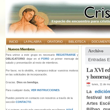
INICIO
LA PALABRA
ORATORIO
BIBLIOTECA
DOCUMENT
Nuevos Miembros
Archivo
Para unirse a este grupo es necesario
REGISTRARSE
y
OBLIGATORIO
dejar en el
FORO
un primer mensaje de
Entradas E
saludo y presentación al resto de miembros.
La XVI edi
Por favor, no lo olvidéis, ni tampoco indicar vuestros motivos
en las solicitudes de incorporación.
y homenaj
Gracias.
Dios os bendiga.
lunes, 11 de m
Para cualquier duda,
VER INSTRUCCIONES
.
La
edició
festival I
Puedes ponerte en contacto con nosotros a través de la
sección
CONTACTO
.
Artes Escé
Bilbao, qu
Y si quieres ayuda más personalizada escríbenos
AQUÍ