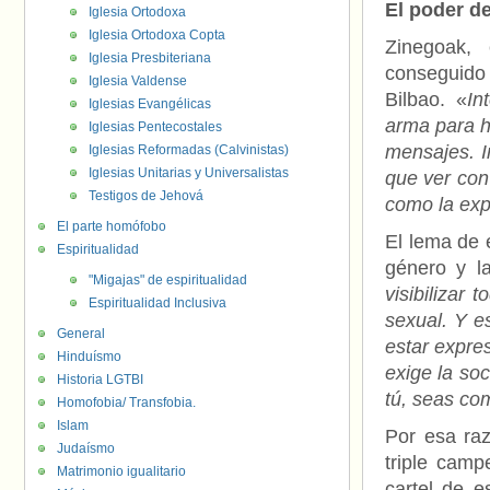
El poder d
Iglesia Ortodoxa
Iglesia Ortodoxa Copta
Zinegoak, 
Iglesia Presbiteriana
conseguido 
Iglesia Valdense
Bilbao. «
In
Iglesias Evangélicas
arma para h
Iglesias Pentecostales
mensajes. I
Iglesias Reformadas (Calvinistas)
Iglesias Unitarias y Universalistas
que ver con
Testigos de Jehová
como la exp
El parte homófobo
El lema de 
Espiritualidad
género y la
"Migajas" de espiritualidad
visibilizar
Espiritualidad Inclusiva
sexual. Y e
General
estar expre
Hinduísmo
exige la so
Historia LGTBI
tú, seas co
Homofobia/ Transfobia.
Islam
Por esa raz
Judaísmo
triple camp
Matrimonio igualitario
cartel de e