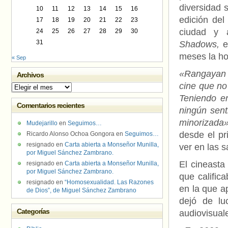
diversidad 
10
11
12
13
14
15
16
edición del
17
18
19
20
21
22
23
ciudad y 
24
25
26
27
28
29
30
31
Shadows,
e
meses la ho
« Sep
«Rangayan d
Archivos
cine que no
Archivos
Teniendo en
Comentarios recientes
ningún sent
minorizada
Mudejarillo
en
Seguimos…
desde el pr
Ricardo Alonso Ochoa Gongora
en
Seguimos…
resignado
en
Carta abierta a Monseñor Munilla,
ver en las s
por Miguel Sánchez Zambrano.
El cineasta
resignado
en
Carta abierta a Monseñor Munilla,
por Miguel Sánchez Zambrano.
que calific
resignado
en
“Homosexualidad. Las Razones
en la que a
de Dios”, de Miguel Sánchez Zambrano
dejó de lu
Categorías
audiovisual