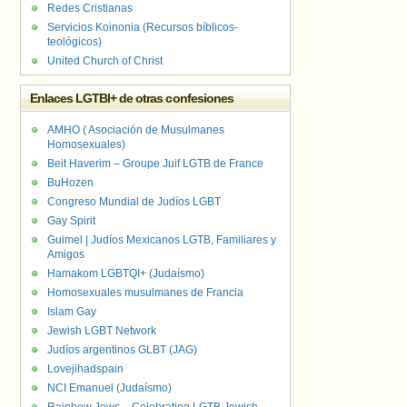
Redes Cristianas
Servicios Koinonia (Recursos bíblicos-
teológicos)
United Church of Christ
Enlaces LGTBI+ de otras confesiones
AMHO ( Asociación de Musulmanes
Homosexuales)
Beit Haverim – Groupe Juif LGTB de France
BuHozen
Congreso Mundial de Judíos LGBT
Gay Spirit
Guimel | Judíos Mexicanos LGTB, Familiares y
Amigos
Hamakom LGBTQI+ (Judaísmo)
Homosexuales musulmanes de Francia
Islam Gay
Jewish LGBT Network
Judíos argentinos GLBT (JAG)
Lovejihadspain
NCI Emanuel (Judaísmo)