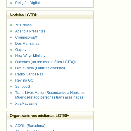
Religión Digital
Noticias LGTBI+
76 Crimes
Agencia Presentes
CromosomaX
Dos Manzanas
Gayety
New Ways Ministry
Outreach (un recurso católico LGTBQ)
Oveja Rosa (Familias diversas)
Radio Carlos Paz
Revista GQ
SentidoG
Trans Lives Matter (Recordando a Nuestros
Muertos/listado personas trans asesinadas)
XtraMagazine
Organizaciones cristianas LGTBI+
ACGIL (Barcelona)