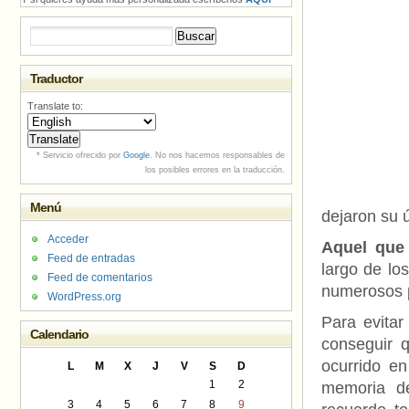
Buscar:
Traductor
Translate to:
* Servicio ofrecido por
Google
. No nos hacemos responsables de
los posibles errores en la traducción.
Menú
dejaron su ú
Acceder
Aquel que 
Feed de entradas
largo de lo
Feed de comentarios
numerosos p
WordPress.org
Para evitar
Calendario
conseguir 
ocurrido e
L
M
X
J
V
S
D
1
2
memoria d
3
4
5
6
7
8
9