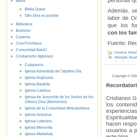
personas qu
Biblia
Biblia Queer
Además, se
Otro Dios es posible
labor de O
Biblioteca
que los f
Budismo
con los fam
Caverna
Fuente: Re
Cine/TV/Videos
Comunidad Bahá'í
General
,
Histo
Cristianismo (Iglesias)
Atentado
,
Ayud
Sara Brady
Cuáqueros
Iglesia Adventista del Séptimo Día
Copyright © 200
Iglesia Anglicana
Iglesia Bautista
Recordator
Iglesia Católica
Iglesia de Jesucristo de los Santos de los
Cristianos G
Últimos Días (Mormones)
los contenid
Iglesia de la Comunidad Metropolitana
experienci
Iglesia Inclusiva
Espiritualid
Iglesia Luterana
hacen respo
Iglesia Menonita
usuarios a p
Iglesia Metodista
este blog.