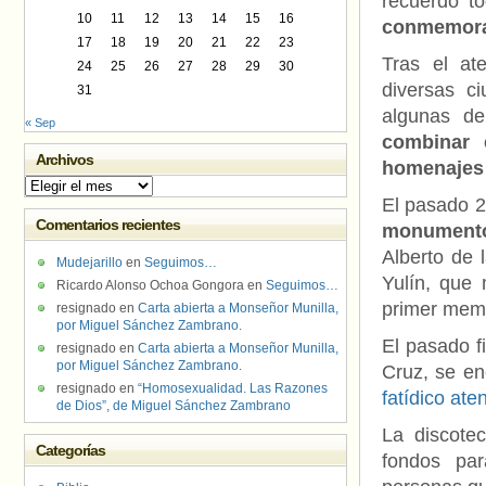
recuerdo to
10
11
12
13
14
15
16
conmemorar
17
18
19
20
21
22
23
Tras el at
24
25
26
27
28
29
30
diversas c
31
algunas de
« Sep
combinar e
Archivos
homenajes 
Archivos
El pasado 2
Comentarios recientes
monumento 
Alberto de 
Mudejarillo
en
Seguimos…
Yulín, que 
Ricardo Alonso Ochoa Gongora
en
Seguimos…
primer memo
resignado
en
Carta abierta a Monseñor Munilla,
por Miguel Sánchez Zambrano.
El pasado f
resignado
en
Carta abierta a Monseñor Munilla,
por Miguel Sánchez Zambrano.
Cruz, se e
resignado
en
“Homosexualidad. Las Razones
fatídico ate
de Dios”, de Miguel Sánchez Zambrano
La discote
Categorías
fondos par