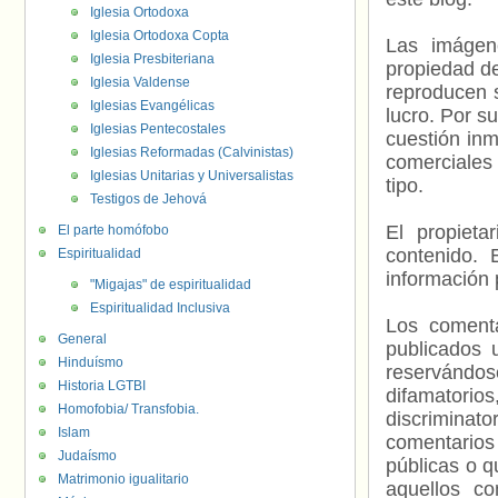
Iglesia Ortodoxa
Iglesia Ortodoxa Copta
Las imágene
Iglesia Presbiteriana
propiedad de
Iglesia Valdense
reproducen s
Iglesias Evangélicas
lucro. Por s
Iglesias Pentecostales
cuestión inm
Iglesias Reformadas (Calvinistas)
comerciales 
Iglesias Unitarias y Universalistas
tipo.
Testigos de Jehová
El propieta
El parte homófobo
contenido. 
Espiritualidad
información 
"Migajas" de espiritualidad
Espiritualidad Inclusiva
Los comenta
General
publicados 
Hinduísmo
reservándos
Historia LGTBI
difamatorio
Homofobia/ Transfobia.
discriminat
Islam
comentarios
Judaísmo
públicas o 
Matrimonio igualitario
aquellos c