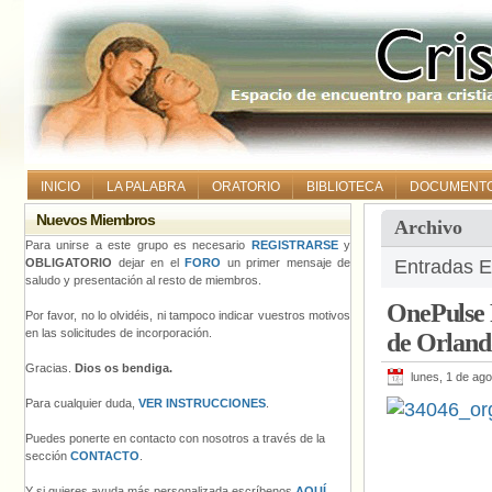
INICIO
LA PALABRA
ORATORIO
BIBLIOTECA
DOCUMENT
Nuevos Miembros
Archivo
Para unirse a este grupo es necesario
REGISTRARSE
y
OBLIGATORIO
dejar en el
FORO
un primer mensaje de
Entradas E
saludo y presentación al resto de miembros.
OnePulse 
Por favor, no lo olvidéis, ni tampoco indicar vuestros motivos
en las solicitudes de incorporación.
de Orlando
Gracias.
Dios os bendiga.
lunes, 1 de ag
Para cualquier duda,
VER INSTRUCCIONES
.
Puedes ponerte en contacto con nosotros a través de la
sección
CONTACTO
.
Y si quieres ayuda más personalizada escríbenos
AQUÍ