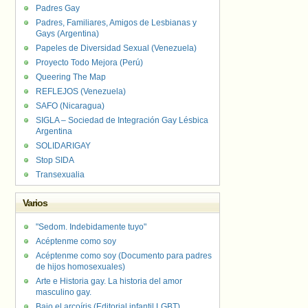
Padres Gay
Padres, Familiares, Amigos de Lesbianas y
Gays (Argentina)
Papeles de Diversidad Sexual (Venezuela)
Proyecto Todo Mejora (Perú)
Queering The Map
REFLEJOS (Venezuela)
SAFO (Nicaragua)
SIGLA – Sociedad de Integración Gay Lésbica
Argentina
SOLIDARIGAY
Stop SIDA
Transexualia
Varios
"Sedom. Indebidamente tuyo"
Acéptenme como soy
Acéptenme como soy (Documento para padres
de hijos homosexuales)
Arte e Historia gay. La historia del amor
masculino gay.
Bajo el arcoíris (Editorial infantil LGBT).