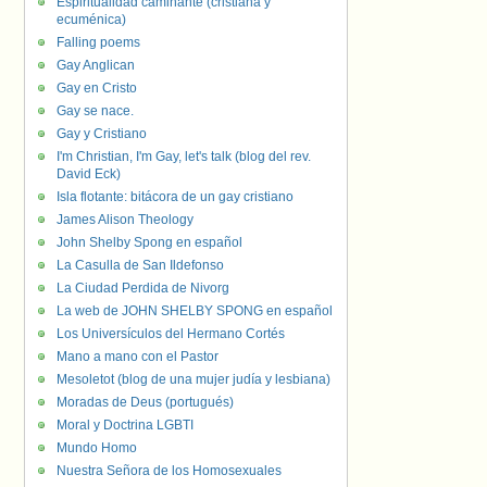
Espiritualidad caminante (cristiana y
ecuménica)
Falling poems
Gay Anglican
Gay en Cristo
Gay se nace.
Gay y Cristiano
I'm Christian, I'm Gay, let's talk (blog del rev.
David Eck)
Isla flotante: bitácora de un gay cristiano
James Alison Theology
John Shelby Spong en español
La Casulla de San Ildefonso
La Ciudad Perdida de Nivorg
La web de JOHN SHELBY SPONG en español
Los Universículos del Hermano Cortés
Mano a mano con el Pastor
Mesoletot (blog de una mujer judía y lesbiana)
Moradas de Deus (portugués)
Moral y Doctrina LGBTI
Mundo Homo
Nuestra Señora de los Homosexuales