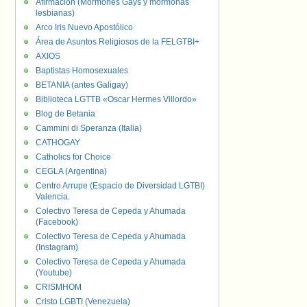
Afirmación (Mormones Gays y mormonas
lesbianas)
Arco Iris Nuevo Apostólico
Área de Asuntos Religiosos de la FELGTBI+
AXIOS
Baptistas Homosexuales
BETANIA (antes Galigay)
Biblioteca LGTTB «Oscar Hermes Villordo»
Blog de Betania
Cammini di Speranza (Italia)
CATHOGAY
Catholics for Choice
CEGLA (Argentina)
Centro Arrupe (Espacio de Diversidad LGTBI)
Valencia.
Colectivo Teresa de Cepeda y Ahumada
(Facebook)
Colectivo Teresa de Cepeda y Ahumada
(Instagram)
Colectivo Teresa de Cepeda y Ahumada
(Youtube)
CRISMHOM
Cristo LGBTI (Venezuela)