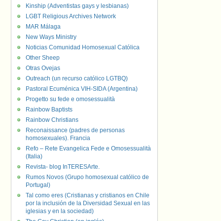
Kinship (Adventistas gays y lesbianas)
LGBT Religious Archives Network
MAR Málaga
New Ways Ministry
Noticias Comunidad Homosexual Católica
Other Sheep
Otras Ovejas
Outreach (un recurso católico LGTBQ)
Pastoral Ecuménica VIH-SIDA (Argentina)
Progetto su fede e omosessualità
Rainbow Baptists
Rainbow Christians
Reconaissance (padres de personas
homosexuales). Francia
Refo – Rete Evangelica Fede e Omosessualità
(Italia)
Revista- blog InTERESArte.
Rumos Novos (Grupo homosexual católico de
Portugal)
Tal como eres (Cristianas y cristianos en Chile
por la inclusión de la Diversidad Sexual en las
iglesias y en la sociedad)