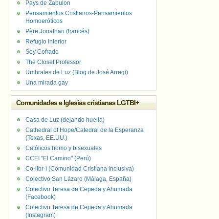
Pays de Zabulon
Pensamientos Cristianos-Pensamientos
Homoeróticos
Père Jonathan (francés)
Refugio Interior
Soy Cofrade
The Closet Professor
Umbrales de Luz (Blog de José Arregi)
Una mirada gay
Comunidades e Iglesias cristianas LGTBI+
Casa de Luz (dejando huella)
Cathedral of Hope/Catedral de la Esperanza
(Texas, EE.UU.)
Católicos homo y bisexuales
CCEI "El Camino" (Perú)
Co-libr-í (Comunidad Cristiana inclusiva)
Colectivo San Lázaro (Málaga, España)
Colectivo Teresa de Cepeda y Ahumada
(Facebook)
Colectivo Teresa de Cepeda y Ahumada
(Instagram)