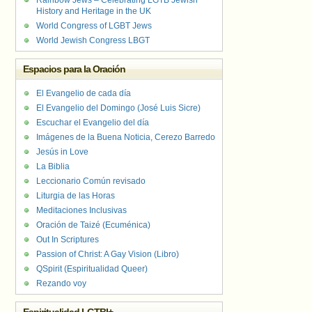
Rainbow Jews – Celebrating LGTB Jewish
History and Heritage in the UK
World Congress of LGBT Jews
World Jewish Congress LBGT
Espacios para la Oración
El Evangelio de cada día
El Evangelio del Domingo (José Luis Sicre)
Escuchar el Evangelio del día
Imágenes de la Buena Noticia, Cerezo Barredo
Jesús in Love
La Biblia
Leccionario Común revisado
Liturgia de las Horas
Meditaciones Inclusivas
Oración de Taizé (Ecuménica)
Out In Scriptures
Passion of Christ: A Gay Vision (Libro)
QSpirit (Espiritualidad Queer)
Rezando voy