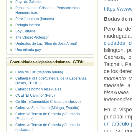
Pays de Zabulon
Pensamientos Cristianos-Pensamientos
https://ww
Homoeróticos
Bodas de m
Père Jonathan (francés)
Refugio Interior
Pero la de
Soy Cofrade
madrugada.
The Closet Professor
ciudades d
Umbrales de Luz (Blog de José Arregi)
Islington, 
Una mirada gay
Cabreza, of
Comunidades e Iglesias cristianas LGTBI+
Tatchell. P
de los dere
Casa de Luz (dejando huella)
momento ve
Cathedral of Hope/Catedral de la Esperanza
(Texas, EE.UU.)
mensaje a
Católicos homo y bisexuales
bisexuales
CCEI "El Camino" (Perú)
independien
Co-libr-í (Comunidad Cristiana inclusiva)
Colectivo San Lázaro (Málaga, España)
En la víspe
Colectivo Teresa de Cepeda y Ahumada
principal im
(Facebook)
un artícul
Colectivo Teresa de Cepeda y Ahumada
(Instagram)
que se eno