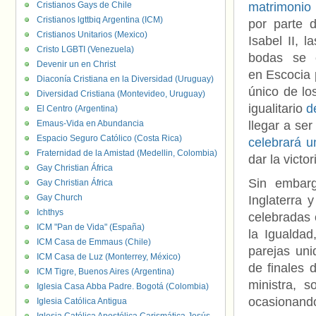
Cristianos Gays de Chile
matrimonio 
Cristianos lgttbiq Argentina (ICM)
por parte d
Cristianos Unitarios (Mexico)
Isabel II, l
Cristo LGBTI (Venezuela)
bodas se c
Devenir un en Christ
en Escocia 
Diaconía Cristiana en la Diversidad (Uruguay)
único de lo
Diversidad Cristiana (Montevideo, Uruguay)
igualitario
d
El Centro (Argentina)
Emaus-Vida en Abundancia
llegar a se
Espacio Seguro Católico (Costa Rica)
celebrará u
Fraternidad de la Amistad (Medellin, Colombia)
dar la victor
Gay Christian África
Sin embar
Gay Christian África
Gay Church
Inglaterra 
Ichthys
celebradas 
ICM "Pan de Vida" (España)
la Igualda
ICM Casa de Emmaus (Chile)
parejas uni
ICM Casa de Luz (Monterrey, México)
de finales 
ICM Tigre, Buenos Aires (Argentina)
ministra, s
Iglesia Casa Abba Padre. Bogotá (Colombia)
ocasionand
Iglesia Católica Antigua