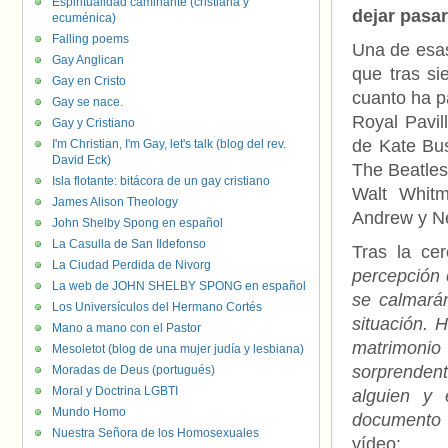
Espiritualidad caminante (cristiana y
dejar pasar
ecuménica)
Falling poems
Una de esa
Gay Anglican
que tras si
Gay en Cristo
cuanto ha p
Gay se nace.
Royal Pavil
Gay y Cristiano
de Kate Bus
I'm Christian, I'm Gay, let's talk (blog del rev.
David Eck)
The Beatles
Isla flotante: bitácora de un gay cristiano
Walt Whitm
James Alison Theology
Andrew y Ne
John Shelby Spong en español
La Casulla de San Ildefonso
Tras la ce
La Ciudad Perdida de Nivorg
percepción 
La web de JOHN SHELBY SPONG en español
se calmarán
Los Universículos del Hermano Cortés
situación. H
Mano a mano con el Pastor
matrimonio
Mesoletot (blog de una mujer judía y lesbiana)
sorprendent
Moradas de Deus (portugués)
Moral y Doctrina LGBTI
alguien y 
Mundo Homo
documento 
Nuestra Señora de los Homosexuales
vídeo: