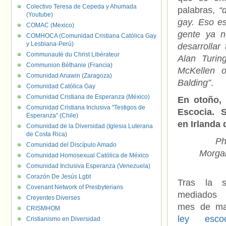
Colectivo Teresa de Cepeda y Ahumada
palabras,
“
(Youtube)
gay. Eso es
COMAC (Mexico)
gente ya n
COMHOCA (Comunidad Cristiana Católica Gay
y Lesbiana-Perú)
desarrolla
Communauté du Christ Libérateur
Alan Turin
Communion Béthanie (Francia)
McKellen o
Comunidad Anawin (Zaragoza)
Balding”
.
Comunidad Católica Gay
Comunidad Cristiana de Esperanza (México)
En otoño,
Comunidad Cristiana Inclusiva "Testigos de
Escocia. 
Esperanza" (Chile)
en Irlanda 
Comunidad de la Diversidad (Iglesia Luterana
de Costa Rica)
Ph
Comunidad del Discípulo Amado
Morga
Comunidad Homosexual Católica de México
Comunidad Inclusiva Esperanza (Venezuela)
Corazón De Jesús Lgbt
Tras la s
Covenant Network of Presbyterians
mediados
Creyentes Diverses
mes de m
CRISMHOM
ley esco
Cristianismo en Diversidad