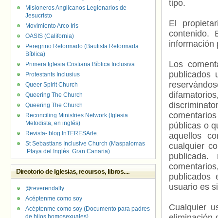
tipo.
Misioneros Anglicanos Legionarios de
Jesucristo
El propieta
Movimiento Arco Iris
contenido. 
OASIS (California)
información 
Peregrino Reformado (Bautista Reformada
Bíblica)
Los comenta
Primera Iglesia Cristiana Bíblica Inclusiva
publicados 
Protestants Inclusius
reservándos
Queer Spirit Church
difamatorio
Queering The Church
discriminat
Queering The Church
comentarios
Reconciling Ministries Network (Iglesia
Metodista, en inglés)
públicas o 
Revista- blog InTERESArte.
aquellos c
St Sebastians Inclusive Church (Maspalomas
cualquier c
.Playa del Inglés. Gran Canaria)
publicada.
comentarios,
Directorio de Iglesias, recursos, libros....
publicados 
usuario es s
@reverendally
Acéptenme como soy
Cualquier us
Acéptenme como soy (Documento para padres
eliminación 
de hijos homosexuales)