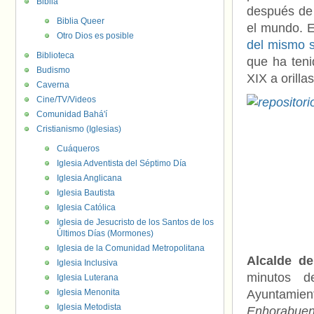
Biblia
después de
Biblia Queer
el mundo. E
Otro Dios es posible
del mismo s
Biblioteca
que ha teni
Budismo
XIX a orilla
Caverna
Cine/TV/Videos
Comunidad Bahá'í
Cristianismo (Iglesias)
Cuáqueros
Iglesia Adventista del Séptimo Día
Iglesia Anglicana
Iglesia Bautista
Iglesia Católica
Iglesia de Jesucristo de los Santos de los
Últimos Días (Mormones)
Iglesia de la Comunidad Metropolitana
Alcalde d
Iglesia Inclusiva
minutos d
Iglesia Luterana
Iglesia Menonita
Ayuntamie
Iglesia Metodista
Enhorabuen