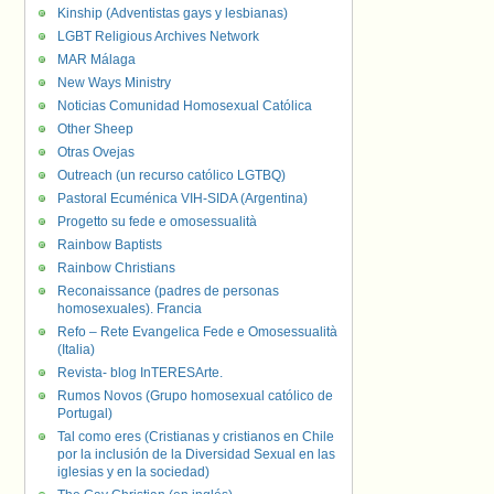
Kinship (Adventistas gays y lesbianas)
LGBT Religious Archives Network
MAR Málaga
New Ways Ministry
Noticias Comunidad Homosexual Católica
Other Sheep
Otras Ovejas
Outreach (un recurso católico LGTBQ)
Pastoral Ecuménica VIH-SIDA (Argentina)
Progetto su fede e omosessualità
Rainbow Baptists
Rainbow Christians
Reconaissance (padres de personas
homosexuales). Francia
Refo – Rete Evangelica Fede e Omosessualità
(Italia)
Revista- blog InTERESArte.
Rumos Novos (Grupo homosexual católico de
Portugal)
Tal como eres (Cristianas y cristianos en Chile
por la inclusión de la Diversidad Sexual en las
iglesias y en la sociedad)