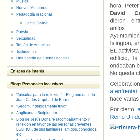
Música
hora.
Peter
Nuevos Miembros
David Ca
Pedagogía oracional
dieron ent
Lectio Divina
anllo
Poesía
Ayuntam
Sexualidad
Islington, e
Tablón de Anuncios
EL activist
Testimonios
edificio, l
Una batería de buenas noticias
ondeaban ban
Enlaces de Interés
No queda cl
Celebracion
Blogs Personales inclusivos
a enfrentar
"Artículos para la reflexión" – Blog personal de
hace varia
Juan Carlos Urquhart de Barros.
"Sedom. Indebidamente tuyo"
Por cierto,
Anglicanum Scriptorium
Reino Unido
Blog de Jesús Donaire (acompañamiento y
reflexión en favor de las personas creyentes
LGBTIQ+, de sus familiares, amigos, conocidos,
etc)