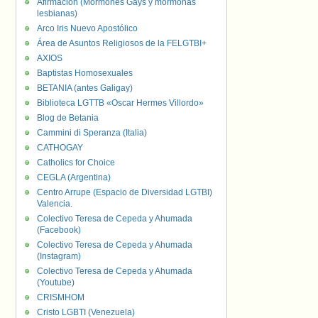
Afirmación (Mormones Gays y mormonas
lesbianas)
Arco Iris Nuevo Apostólico
Área de Asuntos Religiosos de la FELGTBI+
AXIOS
Baptistas Homosexuales
BETANIA (antes Galigay)
Biblioteca LGTTB «Oscar Hermes Villordo»
Blog de Betania
Cammini di Speranza (Italia)
CATHOGAY
Catholics for Choice
CEGLA (Argentina)
Centro Arrupe (Espacio de Diversidad LGTBI)
Valencia.
Colectivo Teresa de Cepeda y Ahumada
(Facebook)
Colectivo Teresa de Cepeda y Ahumada
(Instagram)
Colectivo Teresa de Cepeda y Ahumada
(Youtube)
CRISMHOM
Cristo LGBTI (Venezuela)