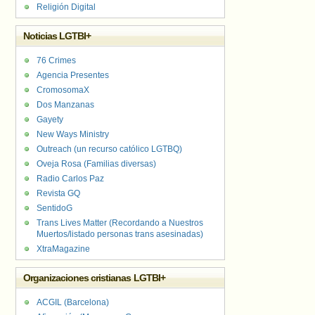
Religión Digital
Noticias LGTBI+
76 Crimes
Agencia Presentes
CromosomaX
Dos Manzanas
Gayety
New Ways Ministry
Outreach (un recurso católico LGTBQ)
Oveja Rosa (Familias diversas)
Radio Carlos Paz
Revista GQ
SentidoG
Trans Lives Matter (Recordando a Nuestros
Muertos/listado personas trans asesinadas)
XtraMagazine
Organizaciones cristianas LGTBI+
ACGIL (Barcelona)