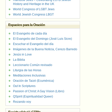
Rainbow Jews – Celebrating LGTB Jewish
History and Heritage in the UK
World Congress of LGBT Jews
World Jewish Congress LBGT
Espacios para la Oración
El Evangelio de cada día
El Evangelio del Domingo (José Luis Sicre)
Escuchar el Evangelio del día
Imágenes de la Buena Noticia, Cerezo Barredo
Jesús in Love
La Biblia
Leccionario Común revisado
Liturgia de las Horas
Meditaciones Inclusivas
Oración de Taizé (Ecuménica)
Out In Scriptures
Passion of Christ: A Gay Vision (Libro)
QSpirit (Espiritualidad Queer)
Rezando voy