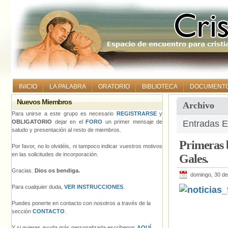
INICIO
LA PALABRA
ORATORIO
BIBLIOTECA
DOCUMENT
Nuevos Miembros
Archivo
Para unirse a este grupo es necesario
REGISTRARSE
y
OBLIGATORIO
dejar en el
FORO
un primer mensaje de
Entradas E
saludo y presentación al resto de miembros.
Primeras b
Por favor, no lo olvidéis, ni tampoco indicar vuestros motivos
en las solicitudes de incorporación.
Gales.
Gracias.
Dios os bendiga.
domingo, 30 d
Para cualquier duda,
VER INSTRUCCIONES
.
Puedes ponerte en contacto con nosotros a través de la
sección
CONTACTO
.
Y si quieres ayuda más personalizada escríbenos
AQUÍ