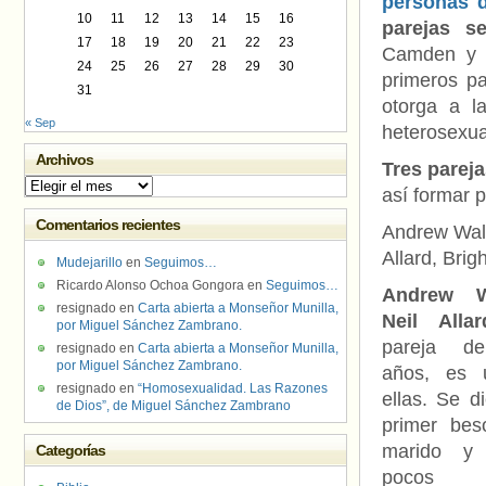
personas 
10
11
12
13
14
15
16
parejas s
17
18
19
20
21
22
23
Camden y 
24
25
26
27
28
29
30
primeros pa
31
otorga a l
« Sep
heterosexua
Archivos
Tres pareja
Archivos
así formar p
Comentarios recientes
Andrew Wale
Allard, Brig
Mudejarillo
en
Seguimos…
Ricardo Alonso Ochoa Gongora
en
Seguimos…
Andrew 
resignado
en
Carta abierta a Monseñor Munilla,
Neil Allar
por Miguel Sánchez Zambrano.
pareja de
resignado
en
Carta abierta a Monseñor Munilla,
por Miguel Sánchez Zambrano.
años, es 
resignado
en
“Homosexualidad. Las Razones
ellas. Se d
de Dios”, de Miguel Sánchez Zambrano
primer be
marido y 
Categorías
pocos m