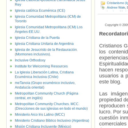
Iglesia Católica Apostólica Carismática Jesús
Cristianismo (I
Rey
Andrew Wale
,
Iglesia católica Ecuménica (ICE)
Londres
,
Maria 
Iglesia Comunidad Metropolitana (ICM) de
Unido
,
Ruth Hu
Toronto
Copyright © 200
Iglesia Comunidad Metropolitana (ICM) Los
Ángeles-EE.UU.
Recordator
Iglesia Cristiana de la Puerta
Iglesia Cristiana Unitaria de Argentina
Cristianos G
Iglesia de Jesucristo de la Restauración.
los contenid
(Mormones inclusivos).
experienci
Inclusive Orthodoxy
Espiritualid
Institute for Welcoming Resources
hacen respo
La Iglesia Liberación Latina, Cristiana
usuarios a p
Ecuménica Inclusiva (Chile)
este blog.
meTanoia (Grupo ecuménico inclusivo,
Andalucía oriental)
Las imágene
Metropolitan Community Church (Página
central, en inglés)
propiedad de
Metropolitan Community Churches. MCC.
reproducen s
(Direcciones de sus iglesias en todo el mundo)
lucro. Por s
Ministerio Arco Iris Latino (MCC)
cuestión inm
Ministerio Cristiano Bíblico Inclusivo (Argentina)
comerciales 
Misión Cristiana Incluyente (México)