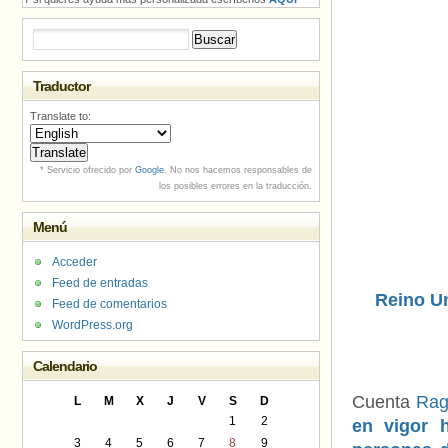
Buscar:
Traductor
Translate to:
* Servicio ofrecido por
Google
. No nos hacemos responsables de
los posibles errores en la traducción.
Menú
Acceder
Feed de entradas
Reino Un
Feed de comentarios
WordPress.org
Calendario
Cuenta
Rag
L
M
X
J
V
S
D
1
2
en vigor 
3
4
5
6
7
8
9