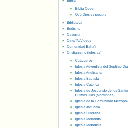
Biblia
Biblia Queer
Otro Dios es posible
Biblioteca
Budismo
Caverna
Cine/TV/Videos
Comunidad Bahá'í
Cristianismo (Iglesias)
Cuáqueros
Iglesia Adventista del Séptimo Día
Iglesia Anglicana
Iglesia Bautista
Iglesia Católica
Iglesia de Jesucristo de los Santo
Últimos Días (Mormones)
Iglesia de la Comunidad Metropol
Iglesia Inclusiva
Iglesia Luterana
Iglesia Menonita
Iglesia Metodista