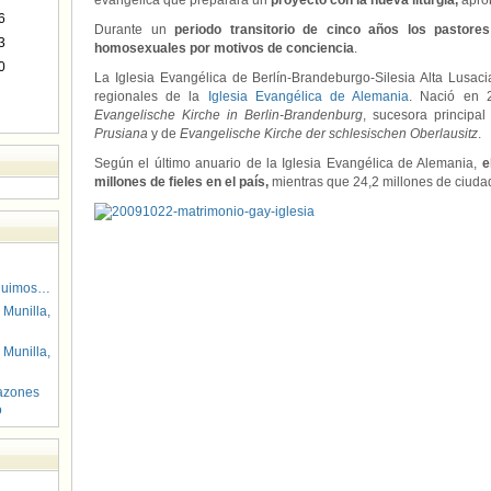
evangélica que preparara un
proyecto con la nueva liturgia,
apro
6
Durante un
periodo transitorio de cinco años los pastore
3
homosexuales por motivos de conciencia
.
0
La Iglesia Evangélica de Berlín-Brandeburgo-Silesia Alta Lusaci
regionales de la
Iglesia Evangélica de Alemania
. Nació en 2
Evangelische Kirche in Berlin-Brandenburg
, sucesora principal
Prusiana
y de
Evangelische Kirche der schlesischen Oberlausitz
.
Según el último anuario de la Iglesia Evangélica de Alemania,
e
millones de fieles en el país,
mientras que 24,2 millones de ciudad
guimos…
 Munilla,
 Munilla,
azones
o