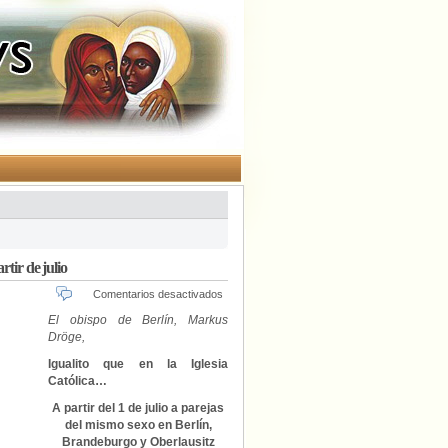
tir de julio
en
Comentarios desactivados
La
El obispo de Berlín, Markus
Iglesia
Dröge,
evangélica
de
Igualito que en la Iglesia
Berlín
Católica…
casará
parejas
A partir del 1 de julio a parejas
homosexuales
del mismo sexo en Berlín,
a
Brandeburgo y Oberlausitz