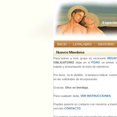
INICIO
LA PALABRA
ORATORIO
Nuevos Miembros
Para unirse a este grupo es necesario
REGIS
OBLIGATORIO
dejar en el
FORO
un primer m
saludo y presentación al resto de miembros.
Por favor, no lo olvidéis, ni tampoco indicar vues
en las solicitudes de incorporación.
Gracias.
Dios os bendiga.
Para cualquier duda,
VER INSTRUCCIONES
.
Puedes ponerte en contacto con nosotros a través
sección
CONTACTO
.
Y si quieres ayuda más personalizada escríbeno