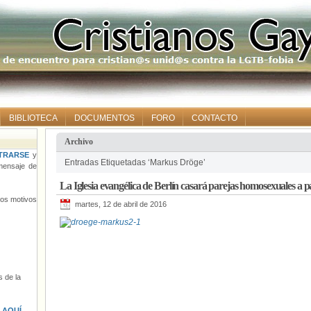
BIBLIOTECA
DOCUMENTOS
FORO
CONTACTO
Archivo
TRARSE
y
Entradas Etiquetadas ‘Markus Dröge’
ensaje de
La Iglesia evangélica de Berlín casará parejas homosexuales a par
tros motivos
martes, 12 de abril de 2016
 de la
s
AQUÍ