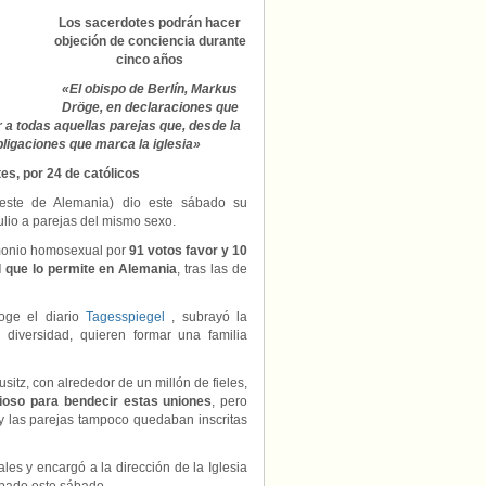
partir
Los sacerdotes podrán hacer
de
objeción de conciencia durante
julio
cinco años
«El obispo de Berlín, Markus
Dröge, en declaraciones que
 a todas aquellas parejas que, desde la
bligaciones que marca la iglesia»
es, por 24 de católicos
este de Alemania) dio este sábado su
julio a parejas del mismo sexo.
rimonio homosexual por
91 votos favor y 10
al que lo permite en Alemania
, tras las de
oge el diario
Tagesspiegel
, subrayó la
diversidad, quieren formar una familia
itz, con alrededor de un millón de fieles,
igioso para bendecir estas uniones
, pero
 y las parejas tampoco quedaban inscritas
es y encargó a la dirección de la Iglesia