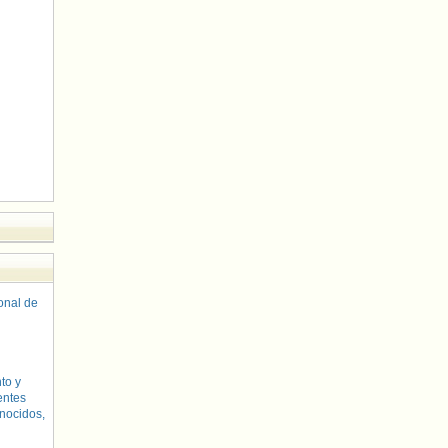
sonal de
to y
entes
nocidos,