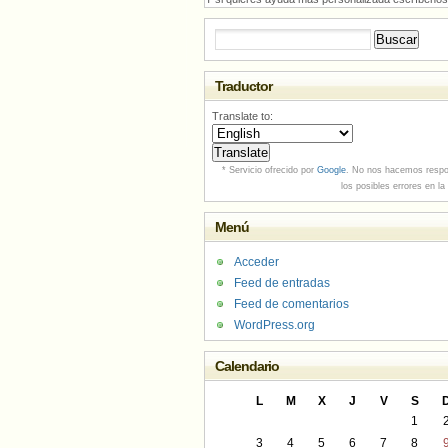
Buscar:
Traductor
Translate to:
* Servicio ofrecido por
Google
. No nos hacemos respo
los posibles errores en la
Menú
Acceder
Feed de entradas
Feed de comentarios
WordPress.org
Calendario
L
M
X
J
V
S
1
3
4
5
6
7
8