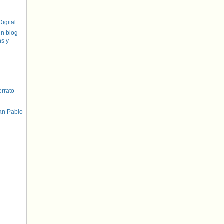
igital
un blog
hs y
errato
an Pablo