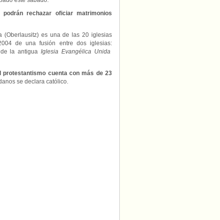
bado este sábado.
s podrán rechazar oficiar matrimonios
a (Oberlausitz) es una de las 20 iglesias
004 de una fusión entre dos iglesias:
 de la antigua
Iglesia Evangélica Unida
l protestantismo cuenta con más de 23
anos se declara católico.