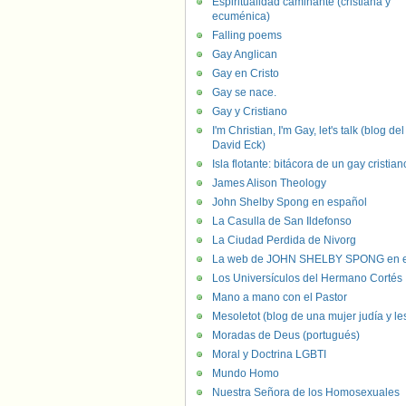
Espiritualidad caminante (cristiana y
ecuménica)
Falling poems
Gay Anglican
Gay en Cristo
Gay se nace.
Gay y Cristiano
I'm Christian, I'm Gay, let's talk (blog del
David Eck)
Isla flotante: bitácora de un gay cristian
James Alison Theology
John Shelby Spong en español
La Casulla de San Ildefonso
La Ciudad Perdida de Nivorg
La web de JOHN SHELBY SPONG en e
Los Universículos del Hermano Cortés
Mano a mano con el Pastor
Mesoletot (blog de una mujer judía y le
Moradas de Deus (portugués)
Moral y Doctrina LGBTI
Mundo Homo
Nuestra Señora de los Homosexuales