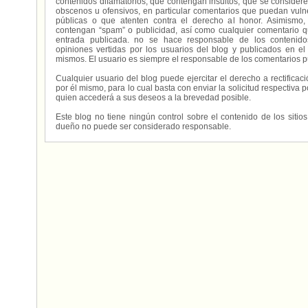
contenidos difamatorios, que contengan insultos, que se consideren
obscenos u ofensivos, en particular comentarios que puedan vuln
públicas o que atenten contra el derecho al honor. Asimismo,
contengan “spam” o publicidad, así como cualquier comentario q
entrada publicada. no se hace responsable de los contenidos
opiniones vertidas por los usuarios del blog y publicados en el
mismos. El usuario es siempre el responsable de los comentarios p
Cualquier usuario del blog puede ejercitar el derecho a rectifica
por él mismo, para lo cual basta con enviar la solicitud respectiva p
quien accederá a sus deseos a la brevedad posible.
Este blog no tiene ningún control sobre el contenido de los sitio
dueño no puede ser considerado responsable.