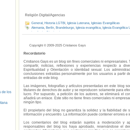
Religión Digital/Agencias
General
,
Historia LGTBI
,
Iglesia Luterana
,
Iglesias Evangélicas
Alemania
,
Berlín
,
Brandeburgo
,
Iglesia evangélica
,
Iglesia Evangélica 
igualitario
,
Oberlausitz
Copyright © 2009-2025 Cristianos Gays
Recordatorio
Cristianos Gays es un blog sin fines comerciales ni empresariales. 
compartir, noticias, reflexiones y experiencias respecto a 
Espiritualidad y Orientación o identidad sexual. Los administ
conclusiones extraídas personalmente por los usuarios a partir d
entradas de este blog.
Las imágenes, fotografías y artículos presentadas en este blog s
titulares de derechos de autor y se reproducen solamente para efecto
s de los
lucro. Por supuesto, a petición de los autores, se eliminará el 
añadirá un enlace. Este sitio no tiene fines comerciales ni empresa
ningún tipo.
itana
El propietario del blog no garantiza la solidez y la fiabilidad d
información y encuentro. La información puede contener errores e 
Los comentarios del blog estarán sujetos a moderación y a
responsables del blog los haya aprobado, reservándose el der