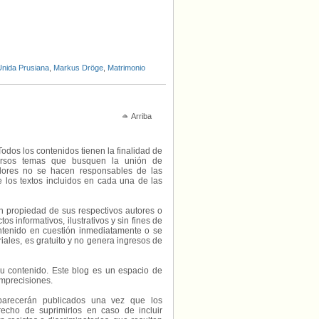
Unida Prusiana
,
Markus Dröge
,
Matrimonio
Arriba
Todos los contenidos tienen la finalidad de
diversos temas que busquen la unión de
radores no se hacen responsables de las
e los textos incluidos en cada una de las
on propiedad de sus respectivos autores o
s informativos, ilustrativos y sin fines de
contenido en cuestión inmediatamente o se
riales, es gratuito y no genera ingresos de
e su contenido. Este blog es un espacio de
imprecisiones.
parecerán publicados una vez que los
echo de suprimirlos en caso de incluir