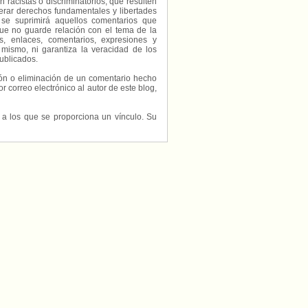
 racistas o discriminatorios, que resulten
erar derechos fundamentales y libertades
 se suprimirá aquellos comentarios que
ue no guarde relación con el tema de la
, enlaces, comentarios, expresiones y
 mismo, ni garantiza la veracidad de los
ublicados.
ción o eliminación de un comentario hecho
or correo electrónico al autor de este blog,
s a los que se proporciona un vínculo. Su