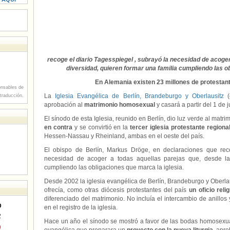
recoge el diario Tagesspiegel , subrayó la necesidad de acoger
diversidad, quieren formar una familia cumpliendo las o
En Alemania existen 23 millones de protestant
nsables de
La
Iglesia Evangélica de Berlín, Brandeburgo y Oberlausitz
(
 traducción.
aprobación al
matrimonio homosexual
y casará a partir del 1 de 
El sínodo de esta Iglesia, reunido en Berlín, dio luz verde al mat
en contra
y se convirtió en la
tercer iglesia protestante region
Hessen-Nassau y Rheinland, ambas en el oeste del país.
El obispo de Berlín, Markus Dröge, en declaraciones que rec
necesidad de acoger a todas aquellas parejas que, desde la 
cumpliendo las obligaciones que marca la iglesia.
Desde 2002 la iglesia evangélica de Berlín, Brandeburgo y Oberlaus
ofrecía, como otras diócesis protestantes del país
u
n oficio rel
diferenciado del matrimonio. No incluía el intercambio de anillos
D
en el registro de la iglesia.
2
Hace un año el sínodo se mostró a favor de las bodas homosexual
9