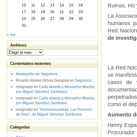
Ruinas, Ho 
10
11
12
13
14
15
16
17
18
19
20
21
22
23
La Asociaci
24
25
26
27
28
29
30
humanos pa
31
Red Naciona
« Sep
de investig
Archivos
Archivos
Comentarios recientes
La Red Naci
Mudejarillo
en
Seguimos…
se manifest
Ricardo Alonso Ochoa Gongora
en
Seguimos…
casos de v
resignado
en
Carta abierta a Monseñor Munilla,
documentad
por Miguel Sánchez Zambrano.
perpetrado
resignado
en
Carta abierta a Monseñor Munilla,
por Miguel Sánchez Zambrano.
como el dep
resignado
en
“Homosexualidad. Las Razones
Aumento de
de Dios”, de Miguel Sánchez Zambrano
Henry Españ
Categorías
Procurador