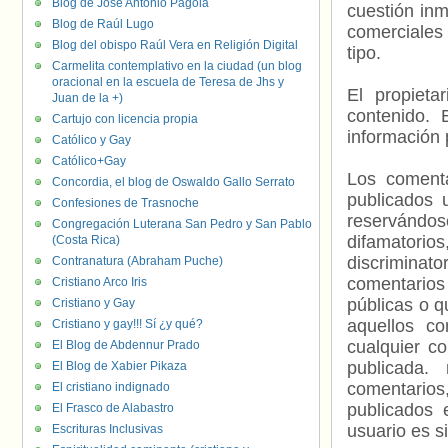
Blog de José Antonio Pagola
cuestión inm
Blog de Raúl Lugo
comerciales 
Blog del obispo Raúl Vera en Religión Digital
tipo.
Carmelita contemplativo en la ciudad (un blog
oracional en la escuela de Teresa de Jhs y
El propieta
Juan de la +)
contenido. 
Cartujo con licencia propia
información 
Católico y Gay
Católico+Gay
Los comenta
Concordia, el blog de Oswaldo Gallo Serrato
publicados 
Confesiones de Trasnoche
reservándos
Congregación Luterana San Pedro y San Pablo
difamatorio
(Costa Rica)
discriminat
Contranatura (Abraham Puche)
comentarios
Cristiano Arco Iris
públicas o 
Cristiano y Gay
aquellos c
Cristiano y gay!!! Sí ¿y qué?
cualquier c
El Blog de Abdennur Prado
publicada.
El Blog de Xabier Pikaza
comentarios,
El cristiano indignado
publicados 
El Frasco de Alabastro
usuario es s
Escrituras Inclusivas