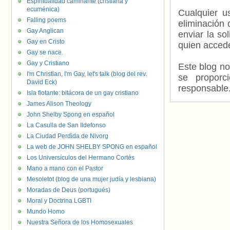
Espiritualidad caminante (cristiana y
ecuménica)
Cualquier us
Falling poems
eliminación 
Gay Anglican
enviar la so
Gay en Cristo
quien accede
Gay se nace.
Gay y Cristiano
Este blog no
I'm Christian, I'm Gay, let's talk (blog del rev.
se proporc
David Eck)
responsable
Isla flotante: bitácora de un gay cristiano
James Alison Theology
John Shelby Spong en español
La Casulla de San Ildefonso
La Ciudad Perdida de Nivorg
La web de JOHN SHELBY SPONG en español
Los Universículos del Hermano Cortés
Mano a mano con el Pastor
Mesoletot (blog de una mujer judía y lesbiana)
Moradas de Deus (portugués)
Moral y Doctrina LGBTI
Mundo Homo
Nuestra Señora de los Homosexuales