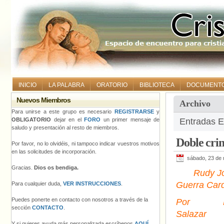
INICIO
LA PALABRA
ORATORIO
BIBLIOTECA
DOCUMENT
Nuevos Miembros
Archivo
Para unirse a este grupo es necesario
REGISTRARSE
y
OBLIGATORIO
dejar en el
FORO
un primer mensaje de
Entradas E
saludo y presentación al resto de miembros.
Doble cri
Por favor, no lo olvidéis, ni tampoco indicar vuestros motivos
en las solicitudes de incorporación.
sábado, 23 de
Gracias.
Dios os bendiga.
Rudy J
Guerra Car
Para cualquier duda,
VER INSTRUCCIONES
.
Puedes ponerte en contacto con nosotros a través de la
Por Pi
sección
CONTACTO
.
Salazar
Y si quieres ayuda más personalizada escríbenos
AQUÍ