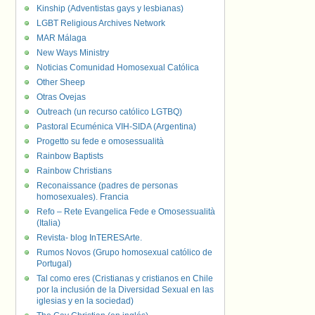
Kinship (Adventistas gays y lesbianas)
LGBT Religious Archives Network
MAR Málaga
New Ways Ministry
Noticias Comunidad Homosexual Católica
Other Sheep
Otras Ovejas
Outreach (un recurso católico LGTBQ)
Pastoral Ecuménica VIH-SIDA (Argentina)
Progetto su fede e omosessualità
Rainbow Baptists
Rainbow Christians
Reconaissance (padres de personas
homosexuales). Francia
Refo – Rete Evangelica Fede e Omosessualità
(Italia)
Revista- blog InTERESArte.
Rumos Novos (Grupo homosexual católico de
Portugal)
Tal como eres (Cristianas y cristianos en Chile
por la inclusión de la Diversidad Sexual en las
iglesias y en la sociedad)