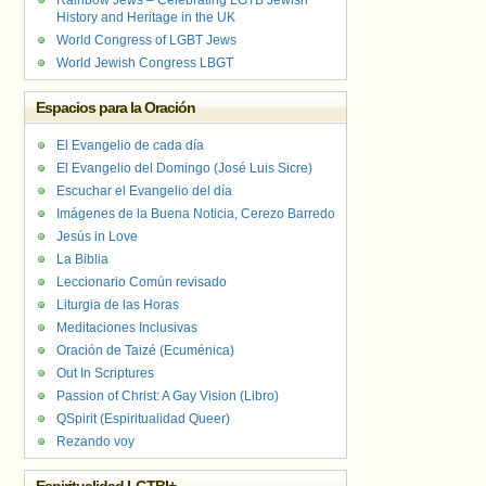
Rainbow Jews – Celebrating LGTB Jewish
History and Heritage in the UK
World Congress of LGBT Jews
World Jewish Congress LBGT
Espacios para la Oración
El Evangelio de cada día
El Evangelio del Domingo (José Luis Sicre)
Escuchar el Evangelio del día
Imágenes de la Buena Noticia, Cerezo Barredo
Jesús in Love
La Biblia
Leccionario Común revisado
Liturgia de las Horas
Meditaciones Inclusivas
Oración de Taizé (Ecuménica)
Out In Scriptures
Passion of Christ: A Gay Vision (Libro)
QSpirit (Espiritualidad Queer)
Rezando voy