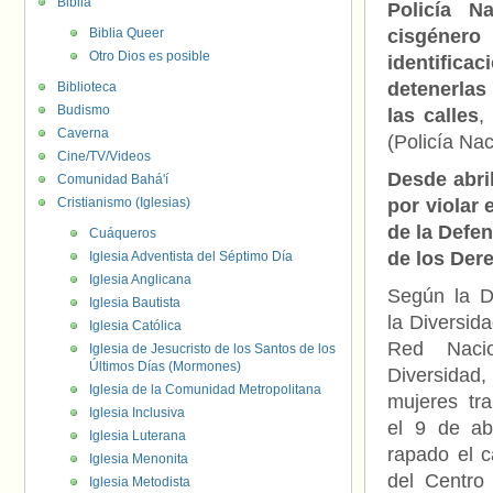
Biblia
Policía N
Biblia Queer
cisgénero
Otro Dios es posible
identifica
detenerlas
Biblioteca
Budismo
las calles
,
Caverna
(Policía Nac
Cine/TV/Videos
Desde abri
Comunidad Bahá'í
Cristianismo (Iglesias)
por violar 
de la Defen
Cuáqueros
de los De
Iglesia Adventista del Séptimo Día
Iglesia Anglicana
Según la D
Iglesia Bautista
la Diversid
Iglesia Católica
Red Naci
Iglesia de Jesucristo de los Santos de los
Últimos Días (Mormones)
Diversidad,
Iglesia de la Comunidad Metropolitana
mujeres tr
Iglesia Inclusiva
el 9 de ab
Iglesia Luterana
rapado el c
Iglesia Menonita
del Centro 
Iglesia Metodista