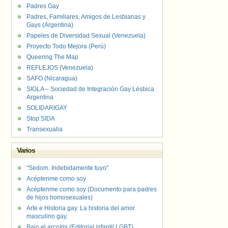
Padres Gay
Padres, Familiares, Amigos de Lesbianas y
Gays (Argentina)
Papeles de Diversidad Sexual (Venezuela)
Proyecto Todo Mejora (Perú)
Queering The Map
REFLEJOS (Venezuela)
SAFO (Nicaragua)
SIGLA – Sociedad de Integración Gay Lésbica
Argentina
SOLIDARIGAY
Stop SIDA
Transexualia
Varios
"Sedom. Indebidamente tuyo"
Acéptenme como soy
Acéptenme como soy (Documento para padres
de hijos homosexuales)
Arte e Historia gay. La historia del amor
masculino gay.
Bajo el arcoíris (Editorial infantil LGBT).