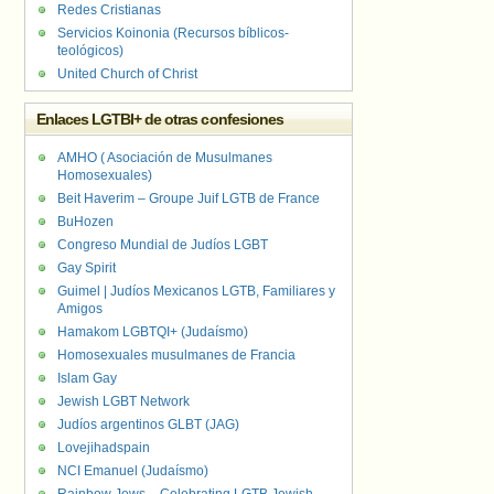
Redes Cristianas
Servicios Koinonia (Recursos bíblicos-
teológicos)
United Church of Christ
Enlaces LGTBI+ de otras confesiones
AMHO ( Asociación de Musulmanes
Homosexuales)
Beit Haverim – Groupe Juif LGTB de France
BuHozen
Congreso Mundial de Judíos LGBT
Gay Spirit
Guimel | Judíos Mexicanos LGTB, Familiares y
Amigos
Hamakom LGBTQI+ (Judaísmo)
Homosexuales musulmanes de Francia
Islam Gay
Jewish LGBT Network
Judíos argentinos GLBT (JAG)
Lovejihadspain
NCI Emanuel (Judaísmo)