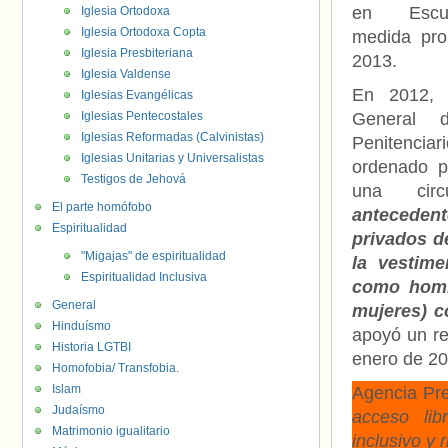
en Escui
Iglesia Ortodoxa
Iglesia Ortodoxa Copta
medida pro
Iglesia Presbiteriana
2013.
Iglesia Valdense
En 2012, l
Iglesias Evangélicas
Iglesias Pentecostales
General d
Iglesias Reformadas (Calvinistas)
Penitenci
Iglesias Unitarias y Universalistas
ordenado p
Testigos de Jehová
una cir
El parte homófobo
antecedente
Espiritualidad
privados d
"Migajas" de espiritualidad
la vestim
Espiritualidad Inclusiva
como homb
General
mujeres) 
Hinduísmo
apoyó un re
Historia LGTBI
enero de 20
Homofobia/ Transfobia.
Islam
Agencia Pr
Judaísmo
acceso lib
Matrimonio igualitario
inclusivo y