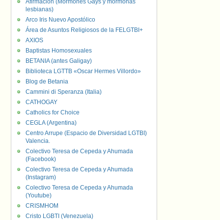
Afirmación (Mormones Gays y mormonas
lesbianas)
Arco Iris Nuevo Apostólico
Área de Asuntos Religiosos de la FELGTBI+
AXIOS
Baptistas Homosexuales
BETANIA (antes Galigay)
Biblioteca LGTTB «Oscar Hermes Villordo»
Blog de Betania
Cammini di Speranza (Italia)
CATHOGAY
Catholics for Choice
CEGLA (Argentina)
Centro Arrupe (Espacio de Diversidad LGTBI)
Valencia.
Colectivo Teresa de Cepeda y Ahumada
(Facebook)
Colectivo Teresa de Cepeda y Ahumada
(Instagram)
Colectivo Teresa de Cepeda y Ahumada
(Youtube)
CRISMHOM
Cristo LGBTI (Venezuela)