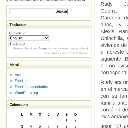
Rudy Jo
Guerra
Buscar:
Cardona, d
años, y 
Traductor
Alexis Ram
Translate to:
Chinchilla,
vivienda de
* Servicio ofrecido por
Google
. No nos hacemos responsables de
al noreste 
los posibles errores en la traducción.
siguiente. 
Menú
dieron avis
correspondi
Acceder
Feed de entradas
Rudy era un
Feed de comentarios
en el merca
WordPress.org
con su fam
familia ant
Calendario
con él lo d
L
M
X
J
V
S
D
“era amable,
1
2
José
“El c
3
4
5
6
7
8
9