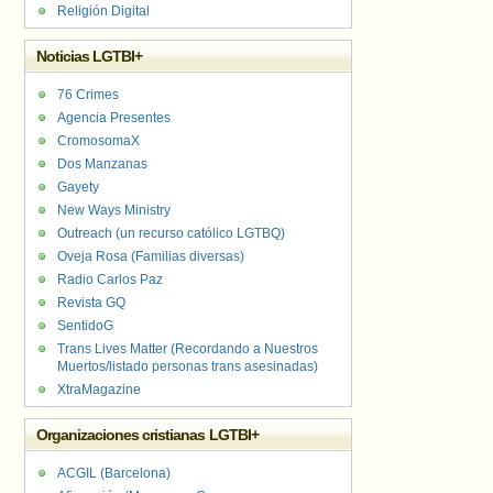
Religión Digital
Noticias LGTBI+
76 Crimes
Agencia Presentes
CromosomaX
Dos Manzanas
Gayety
New Ways Ministry
Outreach (un recurso católico LGTBQ)
Oveja Rosa (Familias diversas)
Radio Carlos Paz
Revista GQ
SentidoG
Trans Lives Matter (Recordando a Nuestros
Muertos/listado personas trans asesinadas)
XtraMagazine
Organizaciones cristianas LGTBI+
ACGIL (Barcelona)