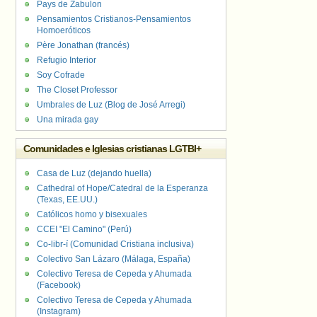
Pays de Zabulon
Pensamientos Cristianos-Pensamientos
Homoeróticos
Père Jonathan (francés)
Refugio Interior
Soy Cofrade
The Closet Professor
Umbrales de Luz (Blog de José Arregi)
Una mirada gay
Comunidades e Iglesias cristianas LGTBI+
Casa de Luz (dejando huella)
Cathedral of Hope/Catedral de la Esperanza
(Texas, EE.UU.)
Católicos homo y bisexuales
CCEI "El Camino" (Perú)
Co-libr-í (Comunidad Cristiana inclusiva)
Colectivo San Lázaro (Málaga, España)
Colectivo Teresa de Cepeda y Ahumada
(Facebook)
Colectivo Teresa de Cepeda y Ahumada
(Instagram)