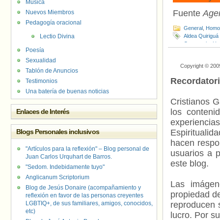
Música
Fuente
Age
Nuevos Miembros
Pedagogía oracional
General
,
Homof
Lectio Divina
Aldea Quiriguá
Guatemala
,
He
Poesía
Organización T
Rudy Josué Gu
Sexualidad
Copyright © 200
Tablón de Anuncios
Recordator
Testimonios
Una batería de buenas noticias
Cristianos G
los contenid
Enlaces de Interés
experienci
Blogs Personales inclusivos
Espiritualid
hacen respo
"Artículos para la reflexión" – Blog personal de
usuarios a p
Juan Carlos Urquhart de Barros.
este blog.
"Sedom. Indebidamente tuyo"
Anglicanum Scriptorium
Las imágene
Blog de Jesús Donaire (acompañamiento y
propiedad de
reflexión en favor de las personas creyentes
LGBTIQ+, de sus familiares, amigos, conocidos,
reproducen s
etc)
lucro. Por s