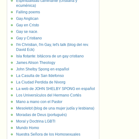
Espiritualidad caminante (cristiana y
ecuménica)
Falling poems
Gay Anglican
Gay en Cristo
Gay se nace.
Gay y Cristiano
I'm Christian, I'm Gay, let's talk (blog del rev.
David Eck)
Isla flotante: bitácora de un gay cristiano
James Alison Theology
John Shelby Spong en español
La Casulla de San Ildefonso
La Ciudad Perdida de Nivorg
La web de JOHN SHELBY SPONG en español
Los Universículos del Hermano Cortés
Mano a mano con el Pastor
Mesoletot (blog de una mujer judía y lesbiana)
Moradas de Deus (portugués)
Moral y Doctrina LGBTI
Mundo Homo
Nuestra Señora de los Homosexuales