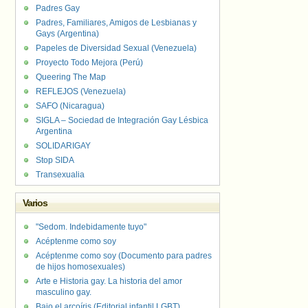
Padres Gay
Padres, Familiares, Amigos de Lesbianas y
Gays (Argentina)
Papeles de Diversidad Sexual (Venezuela)
Proyecto Todo Mejora (Perú)
Queering The Map
REFLEJOS (Venezuela)
SAFO (Nicaragua)
SIGLA – Sociedad de Integración Gay Lésbica
Argentina
SOLIDARIGAY
Stop SIDA
Transexualia
Varios
"Sedom. Indebidamente tuyo"
Acéptenme como soy
Acéptenme como soy (Documento para padres
de hijos homosexuales)
Arte e Historia gay. La historia del amor
masculino gay.
Bajo el arcoíris (Editorial infantil LGBT).