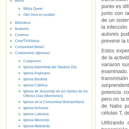
Biblia
punto es dif
Biblia Queer
junto con l
Otro Dios es posible
de un sistem
Biblioteca
la infección
Budismo
autores pud
Caverna
prevenir la 
Cine/TV/Videos
Comunidad Bahá'í
Estos expe
Cristianismo (Iglesias)
de la activi
Cuáqueros
variaron su
Iglesia Adventista del Séptimo Día
examinado
Iglesia Anglicana
transmis
Iglesia Bautista
sorprenden
Iglesia Católica
Iglesia de Jesucristo de los Santos de los
potencia con
Últimos Días (Mormones)
pero no la t
Iglesia de la Comunidad Metropolitana
de Nabs par
Iglesia Inclusiva
células T, d
Iglesia Luterana
Iglesia Menonita
Utilizando 
Iglesia Metodista