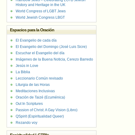
Rainbow Jews – Celebrating LGTB Jewish
History and Heritage in the UK
World Congress of LGBT Jews
World Jewish Congress LBGT
Espacios para la Oración
El Evangelio de cada día
El Evangelio del Domingo (José Luis Sicre)
Escuchar el Evangelio del día
Imágenes de la Buena Noticia, Cerezo Barredo
Jesús in Love
La Biblia
Leccionario Común revisado
Liturgia de las Horas
Meditaciones Inclusivas
Oración de Taizé (Ecuménica)
Out In Scriptures
Passion of Christ: A Gay Vision (Libro)
QSpirit (Espiritualidad Queer)
Rezando voy