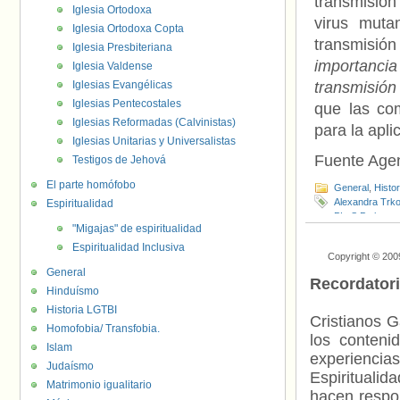
transmisión
Iglesia Ortodoxa
virus muta
Iglesia Ortodoxa Copta
transmisió
Iglesia Presbiteriana
importancia
Iglesia Valdense
Iglesias Evangélicas
transmisión 
Iglesias Pentecostales
que las co
Iglesias Reformadas (Calvinistas)
para la apl
Iglesias Unitarias y Universalistas
Fuente Age
Testigos de Jehová
El parte homófobo
General
,
Histo
Alexandra Trko
Espiritualidad
PLoS Pathoge
"Migajas" de espiritualidad
Espiritualidad Inclusiva
Copyright © 200
General
Recordator
Hinduísmo
Historia LGTBI
Cristianos G
Homofobia/ Transfobia.
los contenid
Islam
experienci
Judaísmo
Espiritualid
Matrimonio igualitario
hacen respo