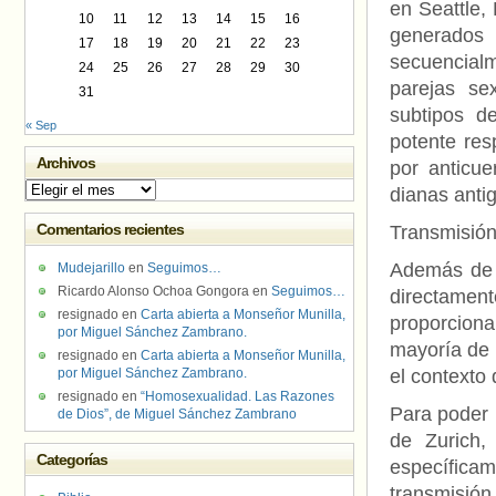
en Seattle,
10
11
12
13
14
15
16
generados
17
18
19
20
21
22
23
secuencialm
24
25
26
27
28
29
30
parejas se
31
subtipos d
« Sep
potente res
Archivos
por anticue
Archivos
dianas anti
Comentarios recientes
Transmisión 
Además de l
Mudejarillo
en
Seguimos…
Ricardo Alonso Ochoa Gongora
en
Seguimos…
directament
resignado
en
Carta abierta a Monseñor Munilla,
proporciona 
por Miguel Sánchez Zambrano.
mayoría de 
resignado
en
Carta abierta a Monseñor Munilla,
por Miguel Sánchez Zambrano.
el contexto 
resignado
en
“Homosexualidad. Las Razones
Para poder 
de Dios”, de Miguel Sánchez Zambrano
de Zurich,
Categorías
específica
transmisión