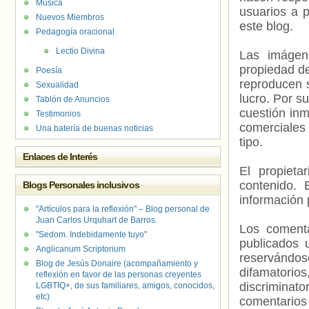
Música
usuarios a p
Nuevos Miembros
este blog.
Pedagogía oracional
Lectio Divina
Las imágene
propiedad de
Poesía
reproducen s
Sexualidad
lucro. Por s
Tablón de Anuncios
cuestión inm
Testimonios
comerciales 
Una batería de buenas noticias
tipo.
Enlaces de Interés
El propieta
contenido. 
Blogs Personales inclusivos
información 
"Artículos para la reflexión" – Blog personal de
Juan Carlos Urquhart de Barros.
Los comenta
"Sedom. Indebidamente tuyo"
publicados 
Anglicanum Scriptorium
reservándos
Blog de Jesús Donaire (acompañamiento y
difamatorio
reflexión en favor de las personas creyentes
discriminat
LGBTIQ+, de sus familiares, amigos, conocidos,
etc)
comentarios