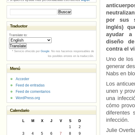
anticuerpo
Buscar:
neutraliza
por sus s
Traductor
inglés) qu
ayudar a 
Translate to:
diseño de
contra el v
* Servicio ofrecido por
Google
. No nos hacemos responsables de
los posibles errores en la traducción.
Uno de los 
generar des
Menú
Nabs en bloq
Acceder
Los anticue
Feed de entradas
unen y prov
Feed de comentarios
una infecci
WordPress.org
cómo provoc
Calendario
diferentes
infección.
L
M
X
J
V
S
D
1
2
Julie Overb
3
4
5
6
7
8
9