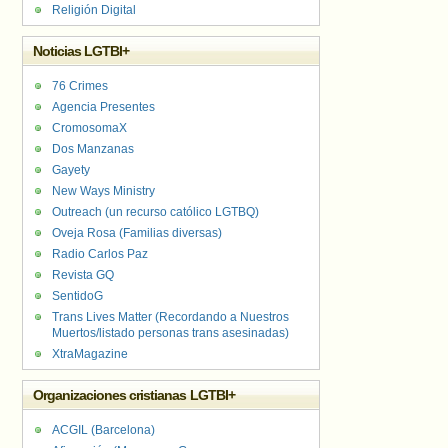
Religión Digital
Noticias LGTBI+
76 Crimes
Agencia Presentes
CromosomaX
Dos Manzanas
Gayety
New Ways Ministry
Outreach (un recurso católico LGTBQ)
Oveja Rosa (Familias diversas)
Radio Carlos Paz
Revista GQ
SentidoG
Trans Lives Matter (Recordando a Nuestros
Muertos/listado personas trans asesinadas)
XtraMagazine
Organizaciones cristianas LGTBI+
ACGIL (Barcelona)