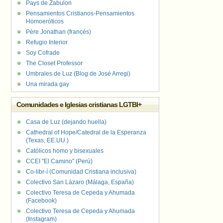
Pays de Zabulon
Pensamientos Cristianos-Pensamientos
Homoeróticos
Père Jonathan (francés)
Refugio Interior
Soy Cofrade
The Closet Professor
Umbrales de Luz (Blog de José Arregi)
Una mirada gay
Comunidades e Iglesias cristianas LGTBI+
Casa de Luz (dejando huella)
Cathedral of Hope/Catedral de la Esperanza
(Texas, EE.UU.)
Católicos homo y bisexuales
CCEI "El Camino" (Perú)
Co-libr-í (Comunidad Cristiana inclusiva)
Colectivo San Lázaro (Málaga, España)
Colectivo Teresa de Cepeda y Ahumada
(Facebook)
Colectivo Teresa de Cepeda y Ahumada
(Instagram)