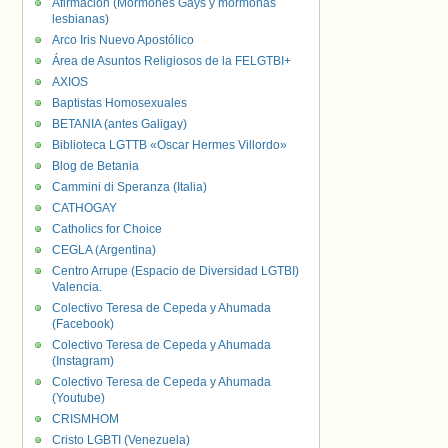
Afirmación (Mormones Gays y mormonas
lesbianas)
Arco Iris Nuevo Apostólico
Área de Asuntos Religiosos de la FELGTBI+
AXIOS
Baptistas Homosexuales
BETANIA (antes Galigay)
Biblioteca LGTTB «Oscar Hermes Villordo»
Blog de Betania
Cammini di Speranza (Italia)
CATHOGAY
Catholics for Choice
CEGLA (Argentina)
Centro Arrupe (Espacio de Diversidad LGTBI)
Valencia.
Colectivo Teresa de Cepeda y Ahumada
(Facebook)
Colectivo Teresa de Cepeda y Ahumada
(Instagram)
Colectivo Teresa de Cepeda y Ahumada
(Youtube)
CRISMHOM
Cristo LGBTI (Venezuela)