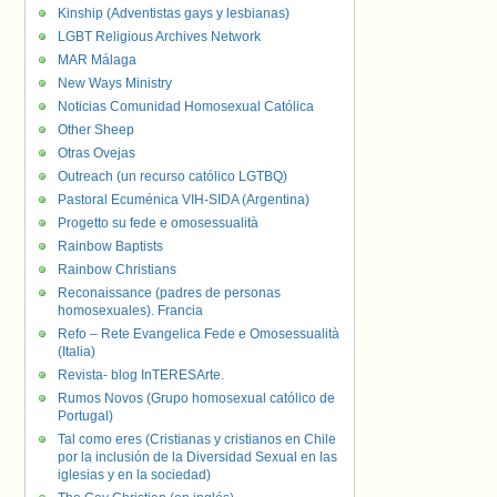
Kinship (Adventistas gays y lesbianas)
LGBT Religious Archives Network
MAR Málaga
New Ways Ministry
Noticias Comunidad Homosexual Católica
Other Sheep
Otras Ovejas
Outreach (un recurso católico LGTBQ)
Pastoral Ecuménica VIH-SIDA (Argentina)
Progetto su fede e omosessualità
Rainbow Baptists
Rainbow Christians
Reconaissance (padres de personas
homosexuales). Francia
Refo – Rete Evangelica Fede e Omosessualità
(Italia)
Revista- blog InTERESArte.
Rumos Novos (Grupo homosexual católico de
Portugal)
Tal como eres (Cristianas y cristianos en Chile
por la inclusión de la Diversidad Sexual en las
iglesias y en la sociedad)