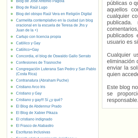
Blog de José Antonio Pagola
públicas o 
Blog de Raúl Lugo
aquellos c
Blog del obispo Raúl Vera en Religión Digital
cualquier c
Carmelita contemplativo en la ciudad (un blog
publicada.
oracional en la escuela de Teresa de Jhs y
comentarios,
Juan de la +)
publicados 
Cartujo con licencia propia
usuario es s
Católico y Gay
Católico+Gay
Cualquier us
Concordia, el blog de Oswaldo Gallo Serrato
eliminación 
Confesiones de Trasnoche
enviar la so
Congregación Luterana San Pedro y San Pablo
quien accede
(Costa Rica)
Contranatura (Abraham Puche)
Este blog no
Cristiano Arco Iris
se proporc
Cristiano y Gay
responsable
Cristiano y gay!!! Sí ¿y qué?
El Blog de Abdennur Prado
El Blog de Xabier Pikaza
El cristiano indignado
El Frasco de Alabastro
Escrituras Inclusivas