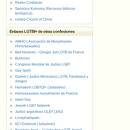
Redes Cristianas
Servicios Koinonia (Recursos bíblicos-
teológicos)
United Church of Christ
Enlaces LGTBI+ de otras confesiones
AMHO ( Asociación de Musulmanes
Homosexuales)
Beit Haverim – Groupe Juif LGTB de France
BuHozen
Congreso Mundial de Judíos LGBT
Gay Spirit
Guimel | Judíos Mexicanos LGTB, Familiares y
Amigos
Hamakom LGBTQI+ (Judaísmo)
Homosexuales musulmanes de Francia
Islam Gay
Jewish LGBT Network
Judíos argentinos GLBT (JAG)
Lovejihadspain
NCI Emanuel (Judaísmo)