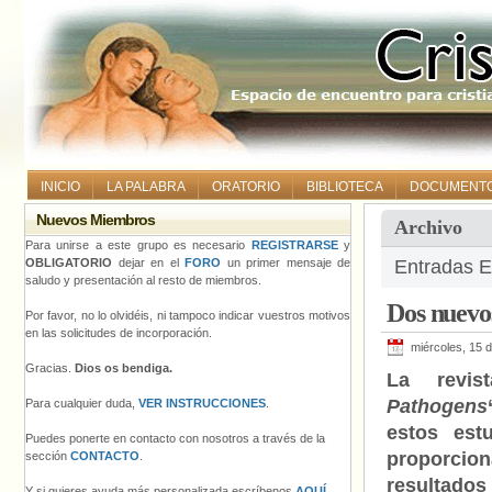
INICIO
LA PALABRA
ORATORIO
BIBLIOTECA
DOCUMENT
Nuevos Miembros
Archivo
Para unirse a este grupo es necesario
REGISTRARSE
y
OBLIGATORIO
dejar en el
FORO
un primer mensaje de
Entradas E
saludo y presentación al resto de miembros.
Dos nuevos
Por favor, no lo olvidéis, ni tampoco indicar vuestros motivos
en las solicitudes de incorporación.
miércoles, 15 d
Gracias.
Dios os bendiga.
La revis
Pathogens
Para cualquier duda,
VER INSTRUCCIONES
.
estos est
Puedes ponerte en contacto con nosotros a través de la
proporcio
sección
CONTACTO
.
resultad
Y si quieres ayuda más personalizada escríbenos
AQUÍ