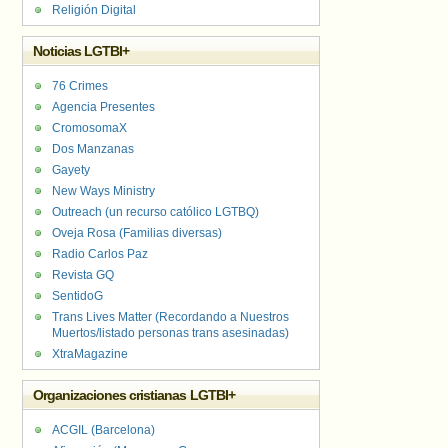
Religión Digital
Noticias LGTBI+
76 Crimes
Agencia Presentes
CromosomaX
Dos Manzanas
Gayety
New Ways Ministry
Outreach (un recurso católico LGTBQ)
Oveja Rosa (Familias diversas)
Radio Carlos Paz
Revista GQ
SentidoG
Trans Lives Matter (Recordando a Nuestros
Muertos/listado personas trans asesinadas)
XtraMagazine
Organizaciones cristianas LGTBI+
ACGIL (Barcelona)