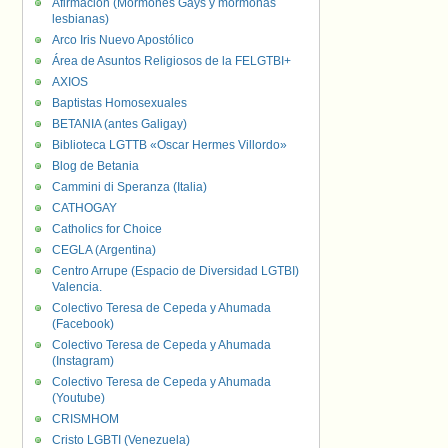
Afirmación (Mormones Gays y mormonas
lesbianas)
Arco Iris Nuevo Apostólico
Área de Asuntos Religiosos de la FELGTBI+
AXIOS
Baptistas Homosexuales
BETANIA (antes Galigay)
Biblioteca LGTTB «Oscar Hermes Villordo»
Blog de Betania
Cammini di Speranza (Italia)
CATHOGAY
Catholics for Choice
CEGLA (Argentina)
Centro Arrupe (Espacio de Diversidad LGTBI)
Valencia.
Colectivo Teresa de Cepeda y Ahumada
(Facebook)
Colectivo Teresa de Cepeda y Ahumada
(Instagram)
Colectivo Teresa de Cepeda y Ahumada
(Youtube)
CRISMHOM
Cristo LGBTI (Venezuela)