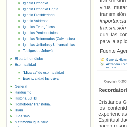
transmisión
Iglesia Ortodoxa
virus muta
Iglesia Ortodoxa Copta
transmisió
Iglesia Presbiteriana
importancia
Iglesia Valdense
Iglesias Evangélicas
transmisión 
Iglesias Pentecostales
que las co
Iglesias Reformadas (Calvinistas)
para la apl
Iglesias Unitarias y Universalistas
Fuente Age
Testigos de Jehová
El parte homófobo
General
,
Histo
Alexandra Trko
Espiritualidad
PLoS Pathoge
"Migajas" de espiritualidad
Espiritualidad Inclusiva
Copyright © 200
General
Recordator
Hinduísmo
Historia LGTBI
Cristianos G
Homofobia/ Transfobia.
los contenid
Islam
experienci
Judaísmo
Espiritualid
Matrimonio igualitario
hacen respo