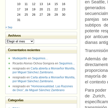
en Seattle,
10
11
12
13
14
15
16
generados
17
18
19
20
21
22
23
secuencialm
24
25
26
27
28
29
30
parejas se
31
subtipos d
« Sep
potente res
Archivos
por anticue
Archivos
dianas anti
Comentarios recientes
Transmisión 
Además de l
Mudejarillo
en
Seguimos…
Ricardo Alonso Ochoa Gongora
en
Seguimos…
directament
resignado
en
Carta abierta a Monseñor Munilla,
proporciona 
por Miguel Sánchez Zambrano.
mayoría de 
resignado
en
Carta abierta a Monseñor Munilla,
por Miguel Sánchez Zambrano.
el contexto 
resignado
en
“Homosexualidad. Las Razones
Para poder 
de Dios”, de Miguel Sánchez Zambrano
de Zurich,
Categorías
específica
transmisión