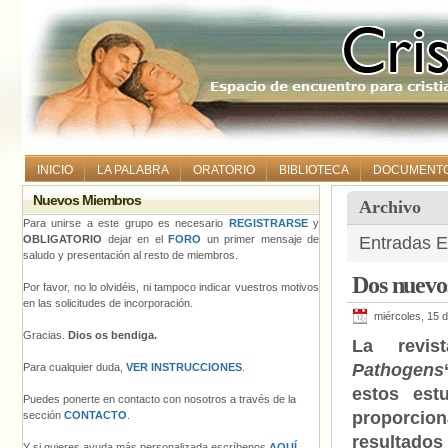
INICIO
LA PALABRA
ORATORIO
BIBLIOTECA
DOCUMENT
Nuevos Miembros
Archivo
Para unirse a este grupo es necesario
REGISTRARSE
y
OBLIGATORIO
dejar en el
FORO
un primer mensaje de
Entradas E
saludo y presentación al resto de miembros.
Dos nuevos
Por favor, no lo olvidéis, ni tampoco indicar vuestros motivos
en las solicitudes de incorporación.
miércoles, 15 d
Gracias.
Dios os bendiga.
La revis
Pathogens
Para cualquier duda,
VER INSTRUCCIONES
.
estos est
Puedes ponerte en contacto con nosotros a través de la
proporcio
sección
CONTACTO
.
resultad
Y si quieres ayuda más personalizada escríbenos
AQUÍ