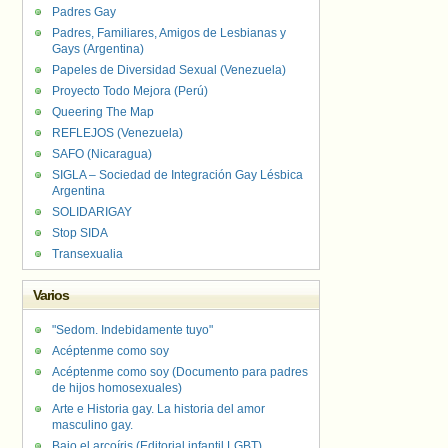
Padres Gay
Padres, Familiares, Amigos de Lesbianas y
Gays (Argentina)
Papeles de Diversidad Sexual (Venezuela)
Proyecto Todo Mejora (Perú)
Queering The Map
REFLEJOS (Venezuela)
SAFO (Nicaragua)
SIGLA – Sociedad de Integración Gay Lésbica
Argentina
SOLIDARIGAY
Stop SIDA
Transexualia
Varios
"Sedom. Indebidamente tuyo"
Acéptenme como soy
Acéptenme como soy (Documento para padres
de hijos homosexuales)
Arte e Historia gay. La historia del amor
masculino gay.
Bajo el arcoíris (Editorial infantil LGBT).