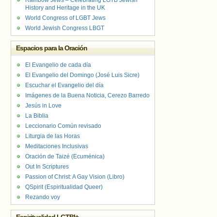
Rainbow Jews – Celebrating LGTB Jewish
History and Heritage in the UK
World Congress of LGBT Jews
World Jewish Congress LBGT
Espacios para la Oración
El Evangelio de cada día
El Evangelio del Domingo (José Luis Sicre)
Escuchar el Evangelio del día
Imágenes de la Buena Noticia, Cerezo Barredo
Jesús in Love
La Biblia
Leccionario Común revisado
Liturgia de las Horas
Meditaciones Inclusivas
Oración de Taizé (Ecuménica)
Out In Scriptures
Passion of Christ: A Gay Vision (Libro)
QSpirit (Espiritualidad Queer)
Rezando voy