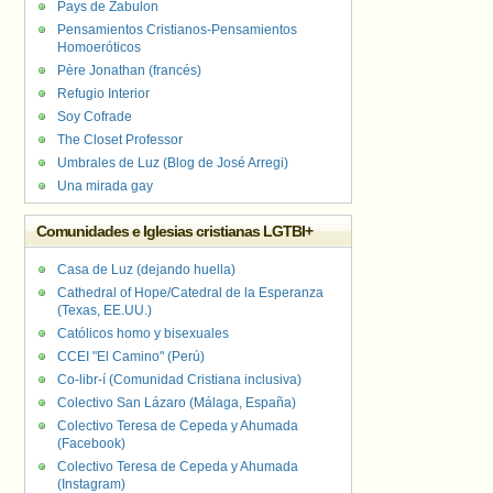
Pays de Zabulon
Pensamientos Cristianos-Pensamientos
Homoeróticos
Père Jonathan (francés)
Refugio Interior
Soy Cofrade
The Closet Professor
Umbrales de Luz (Blog de José Arregi)
Una mirada gay
Comunidades e Iglesias cristianas LGTBI+
Casa de Luz (dejando huella)
Cathedral of Hope/Catedral de la Esperanza
(Texas, EE.UU.)
Católicos homo y bisexuales
CCEI "El Camino" (Perú)
Co-libr-í (Comunidad Cristiana inclusiva)
Colectivo San Lázaro (Málaga, España)
Colectivo Teresa de Cepeda y Ahumada
(Facebook)
Colectivo Teresa de Cepeda y Ahumada
(Instagram)