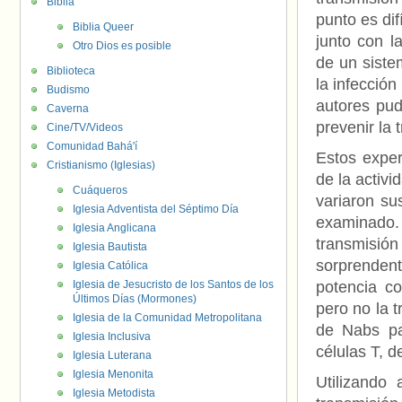
Biblia
punto es dif
Biblia Queer
junto con l
Otro Dios es posible
de un sistem
Biblioteca
la infección
Budismo
autores pud
Caverna
prevenir la 
Cine/TV/Videos
Comunidad Bahá'í
Estos expe
Cristianismo (Iglesias)
de la activi
Cuáqueros
variaron su
Iglesia Adventista del Séptimo Día
examinado
Iglesia Anglicana
transmis
Iglesia Bautista
sorprenden
Iglesia Católica
Iglesia de Jesucristo de los Santos de los
potencia con
Últimos Días (Mormones)
pero no la t
Iglesia de la Comunidad Metropolitana
de Nabs par
Iglesia Inclusiva
células T, d
Iglesia Luterana
Iglesia Menonita
Utilizando 
Iglesia Metodista