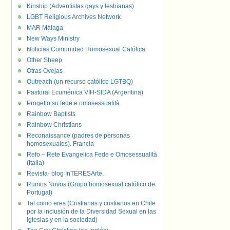
Kinship (Adventistas gays y lesbianas)
LGBT Religious Archives Network
MAR Málaga
New Ways Ministry
Noticias Comunidad Homosexual Católica
Other Sheep
Otras Ovejas
Outreach (un recurso católico LGTBQ)
Pastoral Ecuménica VIH-SIDA (Argentina)
Progetto su fede e omosessualità
Rainbow Baptists
Rainbow Christians
Reconaissance (padres de personas
homosexuales). Francia
Refo – Rete Evangelica Fede e Omosessualità
(Italia)
Revista- blog InTERESArte.
Rumos Novos (Grupo homosexual católico de
Portugal)
Tal como eres (Cristianas y cristianos en Chile
por la inclusión de la Diversidad Sexual en las
iglesias y en la sociedad)