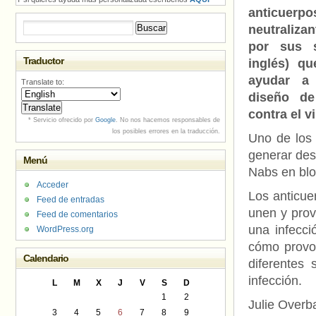
anticuerpo
Buscar:
neutraliza
por sus s
Traductor
inglés) qu
ayudar a 
Translate to:
diseño de
contra el v
* Servicio ofrecido por
Google
. No nos hacemos responsables de
los posibles errores en la traducción.
Uno de los 
generar des
Menú
Nabs en bloq
Acceder
Los anticue
Feed de entradas
unen y prov
Feed de comentarios
una infecci
WordPress.org
cómo provoc
Calendario
diferentes
infección.
L
M
X
J
V
S
D
1
2
Julie Overb
3
4
5
6
7
8
9