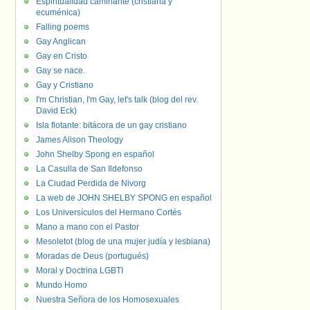
Espiritualidad caminante (cristiana y
ecuménica)
Falling poems
Gay Anglican
Gay en Cristo
Gay se nace.
Gay y Cristiano
I'm Christian, I'm Gay, let's talk (blog del rev.
David Eck)
Isla flotante: bitácora de un gay cristiano
James Alison Theology
John Shelby Spong en español
La Casulla de San Ildefonso
La Ciudad Perdida de Nivorg
La web de JOHN SHELBY SPONG en español
Los Universículos del Hermano Cortés
Mano a mano con el Pastor
Mesoletot (blog de una mujer judía y lesbiana)
Moradas de Deus (portugués)
Moral y Doctrina LGBTI
Mundo Homo
Nuestra Señora de los Homosexuales