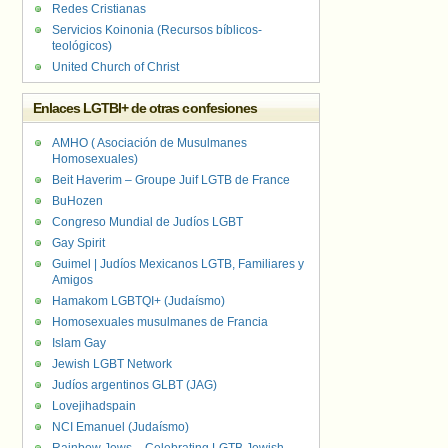
Redes Cristianas
Servicios Koinonia (Recursos bíblicos-
teológicos)
United Church of Christ
Enlaces LGTBI+ de otras confesiones
AMHO ( Asociación de Musulmanes
Homosexuales)
Beit Haverim – Groupe Juif LGTB de France
BuHozen
Congreso Mundial de Judíos LGBT
Gay Spirit
Guimel | Judíos Mexicanos LGTB, Familiares y
Amigos
Hamakom LGBTQI+ (Judaísmo)
Homosexuales musulmanes de Francia
Islam Gay
Jewish LGBT Network
Judíos argentinos GLBT (JAG)
Lovejihadspain
NCI Emanuel (Judaísmo)