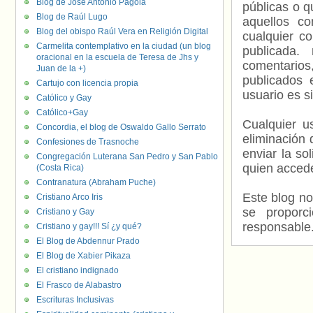
Blog de José Antonio Pagola
públicas o 
Blog de Raúl Lugo
aquellos c
Blog del obispo Raúl Vera en Religión Digital
cualquier c
Carmelita contemplativo en la ciudad (un blog
publicada.
oracional en la escuela de Teresa de Jhs y
comentarios,
Juan de la +)
publicados 
Cartujo con licencia propia
usuario es s
Católico y Gay
Católico+Gay
Cualquier us
Concordia, el blog de Oswaldo Gallo Serrato
eliminación 
Confesiones de Trasnoche
enviar la so
Congregación Luterana San Pedro y San Pablo
quien accede
(Costa Rica)
Contranatura (Abraham Puche)
Este blog no
Cristiano Arco Iris
se proporc
Cristiano y Gay
responsable
Cristiano y gay!!! Sí ¿y qué?
El Blog de Abdennur Prado
El Blog de Xabier Pikaza
El cristiano indignado
El Frasco de Alabastro
Escrituras Inclusivas