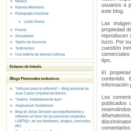
Música
usuarios a p
Nuevos Miembros
este blog.
Pedagogía oracional
Lectio Divina
Las imágene
propiedad de
Poesía
reproducen s
Sexualidad
lucro. Por s
Tablón de Anuncios
cuestión inm
Testimonios
comerciales 
Una batería de buenas noticias
tipo.
Enlaces de Interés
El propieta
contenido. 
Blogs Personales inclusivos
información 
"Artículos para la reflexión" – Blog personal de
Juan Carlos Urquhart de Barros.
Los comenta
"Sedom. Indebidamente tuyo"
publicados 
Anglicanum Scriptorium
reservándos
Blog de Jesús Donaire (acompañamiento y
difamatorio
reflexión en favor de las personas creyentes
discriminat
LGBTIQ+, de sus familiares, amigos, conocidos,
etc)
comentarios