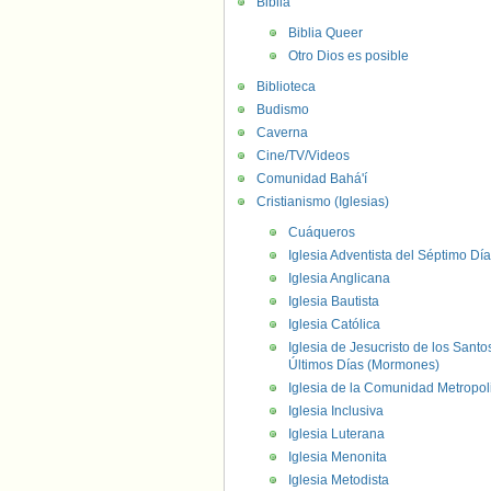
Biblia
Biblia Queer
Otro Dios es posible
Biblioteca
Budismo
Caverna
Cine/TV/Videos
Comunidad Bahá'í
Cristianismo (Iglesias)
Cuáqueros
Iglesia Adventista del Séptimo Día
Iglesia Anglicana
Iglesia Bautista
Iglesia Católica
Iglesia de Jesucristo de los Santo
Últimos Días (Mormones)
Iglesia de la Comunidad Metropol
Iglesia Inclusiva
Iglesia Luterana
Iglesia Menonita
Iglesia Metodista