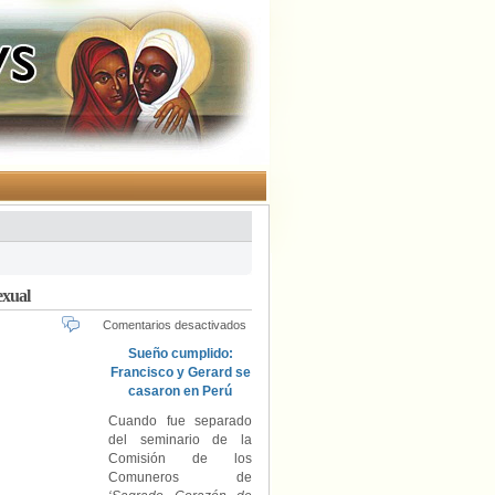
exual
en
Comentarios desactivados
Obispo
Sueño cumplido:
Guillermo
Francisco y Gerard se
Horna:
casaron en Perú
Dios
tuvo
Cuando fue separado
un
del seminario de la
plan
Comisión de los
al
Comuneros de
hacerme