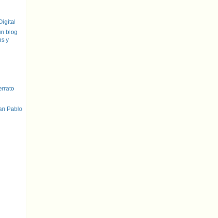
igital
un blog
hs y
errato
an Pablo