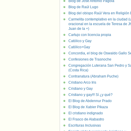
Blog de José Antonio Pagola
Blog de Raúl Lugo
Blog del obispo Raúl Vera en Religión D
Carmelita contemplativo en la ciudad (
oracional en la escuela de Teresa de J
Juan de la +)
Cartujo con licencia propia
Católico y Gay
Católico+Gay
Concordia, el blog de Oswaldo Gallo S
Confesiones de Trasnoche
Congregación Luterana San Pedro y S
(Costa Rica)
Contranatura (Abraham Puche)
Cristiano Arco Iris
Cristiano y Gay
Cristiano y gay!!! Sí ¿y qué?
El Blog de Abdennur Prado
El Blog de Xabier Pikaza
El cristiano indignado
El Frasco de Alabastro
Escrituras Inclusivas