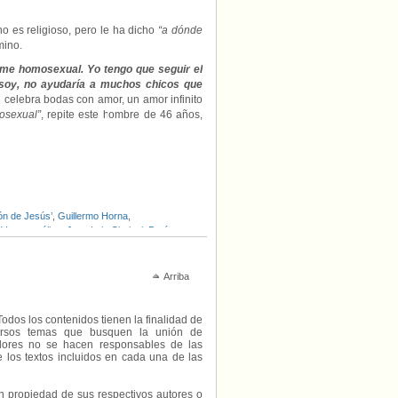
o es religioso, pero le ha dicho
“a dónde
mino.
erme homosexual. Yo tengo que seguir el
soy, no ayudaría a muchos chicos que
n celebra bodas con amor, un amor infinito
osexual”
, repite este hombre de 46 años,
ón de Jesús’
,
Guillermo Horna
,
 Veterocatólica
,
Juan Luis Cipriani
,
Perú
,
Arriba
Todos los contenidos tienen la finalidad de
diversos temas que busquen la unión de
radores no se hacen responsables de las
e los textos incluidos en cada una de las
on propiedad de sus respectivos autores o