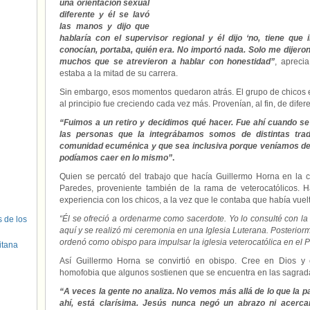
una orientación sexual
diferente y él se lavó
las manos y dijo que
hablaría con el supervisor regional y él dijo ‘no, tiene que
conocían, portaba, quién era. No importó nada. Solo me dijeron 
muchos que se atrevieron a hablar con honestidad”
, apreci
estaba a la mitad de su carrera.
Sin embargo, esos momentos quedaron atrás. El grupo de chicos e
al principio fue creciendo cada vez más. Provenían, al fin, de difer
“Fuimos a un retiro y decidimos qué hacer. Fue ahí cuando se
las personas que la integrábamos somos de distintas tra
comunidad ecuménica y que sea inclusiva porque veníamos de 
podíamos caer en lo mismo”
.
Quien se percató del trabajo que hacía Guillermo Horna en la 
Paredes, proveniente también de la rama de veterocatólicos. 
experiencia con los chicos, a la vez que le contaba que había vuelt
“Él se ofreció a ordenarme como sacerdote. Yo lo consulté con la
s de los
aquí y se realizó mi ceremonia en una Iglesia Luterana. Posterior
ordenó como obispo para impulsar la iglesia veterocatólica en el 
itana
Así Guillermo Horna se convirtió en obispo. Cree en Dios y
homofobia que algunos sostienen que se encuentra en las sagrada
“A veces la gente no analiza. No vemos más allá de lo que la p
ahí, está clarísima. Jesús nunca negó un abrazo ni acerca