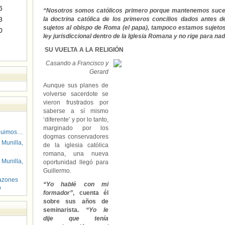
6
“Nosotros somos católicos primero porque mantenemos suce
la doctrina católica de los primeros concilios dados antes d
3
sujetos al obispo de Roma (el papa), tampoco estamos sujeto
0
ley jurisdiccional dentro de la Iglesia Romana y no rige para na
SU VUELTA A LA RELIGIÓN
Casando a Francisco y
Gerard
Aunque sus planes de
volverse sacerdote se
vieron frustrados por
saberse a sí mismo
‘diferente’ y por lo tanto,
marginado por los
guimos…
dogmas conservadores
 Munilla,
de la iglesia católica
romana, una nueva
 Munilla,
oportunidad llegó para
Guillermo.
azones
“Yo hablé con mi
o
formador”
, cuenta él
sobre sus años de
seminarista.
“Yo le
dije que tenía