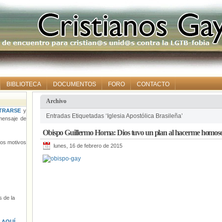
BIBLIOTECA
DOCUMENTOS
FORO
CONTACTO
Archivo
TRARSE
y
Entradas Etiquetadas ‘Iglesia Apostólica Brasileña’
ensaje de
Obispo Guillermo Horna: Dios tuvo un plan al hacerme homos
tros motivos
lunes, 16 de febrero de 2015
 de la
s
AQUÍ