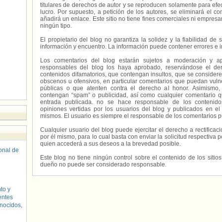
titulares de derechos de autor y se reproducen solamente para efecto
lucro. Por supuesto, a petición de los autores, se eliminará el 
añadirá un enlace. Este sitio no tiene fines comerciales ni empresa
ningún tipo.
El propietario del blog no garantiza la solidez y la fiabilidad d
información y encuentro. La información puede contener errores e 
Los comentarios del blog estarán sujetos a moderación y a
responsables del blog los haya aprobado, reservándose el der
contenidos difamatorios, que contengan insultos, que se consideren
obscenos u ofensivos, en particular comentarios que puedan vuln
públicas o que atenten contra el derecho al honor. Asimismo,
contengan “spam” o publicidad, así como cualquier comentario q
entrada publicada. no se hace responsable de los contenidos
opiniones vertidas por los usuarios del blog y publicados en el
mismos. El usuario es siempre el responsable de los comentarios p
Cualquier usuario del blog puede ejercitar el derecho a rectifica
por él mismo, para lo cual basta con enviar la solicitud respectiva p
quien accederá a sus deseos a la brevedad posible.
sonal de
Este blog no tiene ningún control sobre el contenido de los sitio
dueño no puede ser considerado responsable.
to y
entes
nocidos,