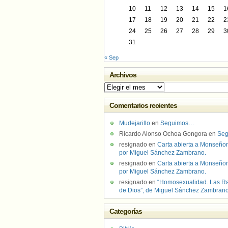
10
11
12
13
14
15
1
17
18
19
20
21
22
2
24
25
26
27
28
29
3
31
« Sep
Archivos
Archivos
Comentarios recientes
Mudejarillo
en
Seguimos…
Ricardo Alonso Ochoa Gongora
en
Se
resignado
en
Carta abierta a Monseñor
por Miguel Sánchez Zambrano.
resignado
en
Carta abierta a Monseñor
por Miguel Sánchez Zambrano.
resignado
en
“Homosexualidad. Las R
de Dios”, de Miguel Sánchez Zambran
Categorías