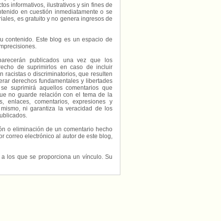
s informativos, ilustrativos y sin fines de
contenido en cuestión inmediatamente o se
riales, es gratuito y no genera ingresos de
e su contenido. Este blog es un espacio de
imprecisiones.
parecerán publicados una vez que los
echo de suprimirlos en caso de incluir
 racistas o discriminatorios, que resulten
erar derechos fundamentales y libertades
 se suprimirá aquellos comentarios que
ue no guarde relación con el tema de la
, enlaces, comentarios, expresiones y
 mismo, ni garantiza la veracidad de los
ublicados.
ción o eliminación de un comentario hecho
or correo electrónico al autor de este blog,
s a los que se proporciona un vínculo. Su