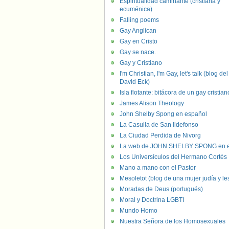
Espiritualidad caminante (cristiana y
ecuménica)
Falling poems
Gay Anglican
Gay en Cristo
Gay se nace.
Gay y Cristiano
I'm Christian, I'm Gay, let's talk (blog del
David Eck)
Isla flotante: bitácora de un gay cristian
James Alison Theology
John Shelby Spong en español
La Casulla de San Ildefonso
La Ciudad Perdida de Nivorg
La web de JOHN SHELBY SPONG en e
Los Universículos del Hermano Cortés
Mano a mano con el Pastor
Mesoletot (blog de una mujer judía y le
Moradas de Deus (portugués)
Moral y Doctrina LGBTI
Mundo Homo
Nuestra Señora de los Homosexuales