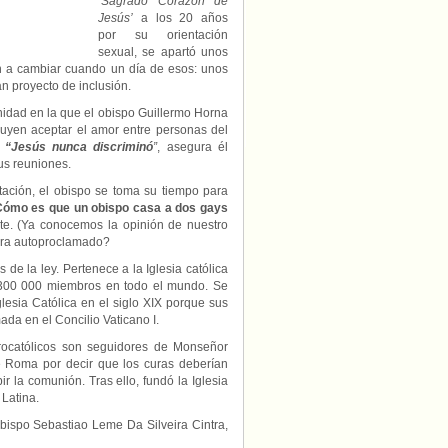
‘Sagrado Corazón de
homosexual
Jesús’
a los 20 años
por su orientación
sexual, se apartó unos
on a cambiar cuando un día de esos: unos
an proyecto de inclusión.
nidad en la que el obispo Guillermo Horna
cluyen aceptar el amor entre personas del
“Jesús nunca discriminó
”
, asegura él
us reuniones.
itación, el obispo se toma su tiempo para
ómo es que un obispo casa a dos gays
ite. (Ya conocemos la opinión de nuestro
cura autoproclamado?
 de la ley. Pertenece a la Iglesia católica
2 300 000 miembros en todo el mundo. Se
glesia Católica en el siglo XIX porque sus
ada en el Concilio Vaticano I.
rocatólicos son seguidores de Monseñor
 Roma por decir que los curas deberían
r la comunión. Tras ello, fundó la Iglesia
 Latina.
bispo Sebastiao Leme Da Silveira Cintra,