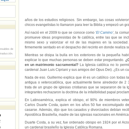
años de los estudios religiosos. Sin embargo, las cosas volvier
chicos evangelistas lo llamaron para leer la Biblia y empezó un gr
Así nació en el 2009 lo que se conoce como
‘
El Camino
’
, la comu
promueve ideas progresistas de fe católica, entre las que se in
mismo sexo y valorizar el rol de las mujeres en la sociedad.
firmemente sentado en el despacho del recinto en donde realiza s
nsables de
 traducción.
Mientras se disipa la bulla en los exteriores de la pequeña hab
explicar lo que muchas personas se deben estar preguntando.
¿C
en un matrimonio sacramental?
La Iglesia católica no lo perm
cardenal Juan Luis Cipriani y sus amigos del Opus Dei). ¿Es un 
Nada de eso. Guillermo explica que él es un católico con todas las
antigua o veterocatólica, que actualmente tiene alrededor de 
trata de un grupo de iglesias cristianas que se separaron de la I
integrantes rechazaron la doctrina de la infalibilidad papal proclam
En Latinoamérica, explica el obispo, el 90% de miembros vete
Carlos Duarte Costa, quien en los años 50 fue excomulgado de
casarse. Además, dijo que los casados y divorciados debían recibi
Apostólica Brasileña, madre de las iglesias nacionales en América
D
2
Duarte Costa, a su vez, fue ordenado obispo en 1924 por el Arzo
un cardenal brasileño la Iglesia Católica Romana.
9