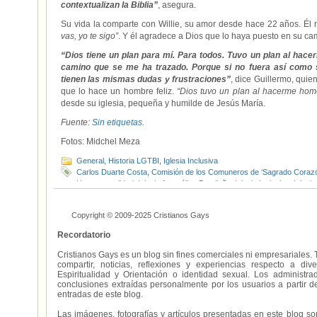
contextualizan la Biblia”
, asegura.
Su vida la comparte con Willie, su amor desde hace 22 años. Él n
vas, yo te sigo”
. Y él agradece a Dios que lo haya puesto en su ca
“Dios tiene un plan para mí. Para todos. Tuvo un plan al hac
camino que se me ha trazado. Porque si no fuera así como 
tienen las mismas dudas y frustraciones”
, dice Guillermo, quie
que lo hace un hombre feliz.
“Dios tuvo un plan al hacerme hom
desde su iglesia, pequeña y humilde de Jesús María.
Fuente:
Sin etiquetas
.
Fotos: Midchel Meza
General
,
Historia LGTBI
,
Iglesia Inclusiva
Carlos Duarte Costa
,
Comisión de los Comuneros de ‘Sagrado Coraz
Homosexualidad
,
Iglesia Apostólica Brasileña
,
Iglesia Inclusiva
,
Iglesia
Sebastiao Leme Da Silveira Cintra
,
‘El Camino’
Copyright © 2009-2025 Cristianos Gays
Recordatorio
Cristianos Gays es un blog sin fines comerciales ni empresariales. 
compartir, noticias, reflexiones y experiencias respecto a 
Espiritualidad y Orientación o identidad sexual. Los administ
conclusiones extraídas personalmente por los usuarios a partir d
entradas de este blog.
Las imágenes, fotografías y artículos presentadas en este blog s