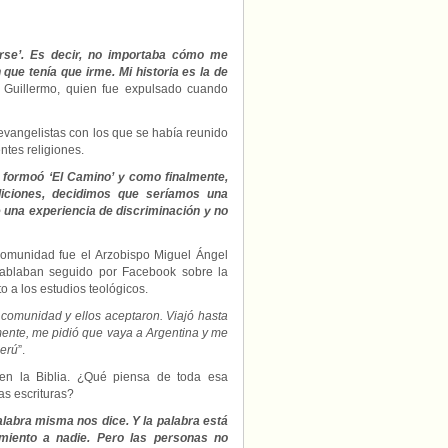
 irse’. Es decir, no importaba cómo me
que tenía que irme. Mi historia es la de
a Guillermo, quien fue expulsado cuando
vangelistas con los que se había reunido
entes religiones.
 formoó ‘El Camino’ y como finalmente,
diciones, decidimos que seríamos una
una experiencia de discriminación y no
comunidad fue el Arzobispo Miguel Ángel
Hablaban seguido por Facebook sobre la
o a los estudios teológicos.
 comunidad y ellos aceptaron. Viajó hasta
mente, me pidió que vaya a Argentina y me
Perú
”.
 en la Biblia. ¿Qué piensa de toda esa
s escrituras?
alabra misma nos dice. Y la palabra está
miento a nadie. Pero las personas no