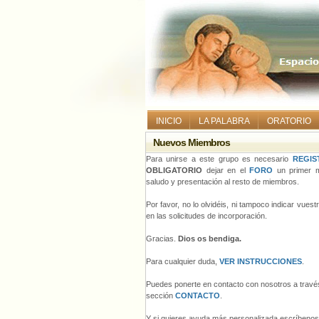
INICIO
LA PALABRA
ORATORIO
Nuevos Miembros
Para unirse a este grupo es necesario
REGIS
OBLIGATORIO
dejar en el
FORO
un primer m
saludo y presentación al resto de miembros.
Por favor, no lo olvidéis, ni tampoco indicar vues
en las solicitudes de incorporación.
Gracias.
Dios os bendiga.
Para cualquier duda,
VER INSTRUCCIONES
.
Puedes ponerte en contacto con nosotros a través
sección
CONTACTO
.
Y si quieres ayuda más personalizada escríbeno