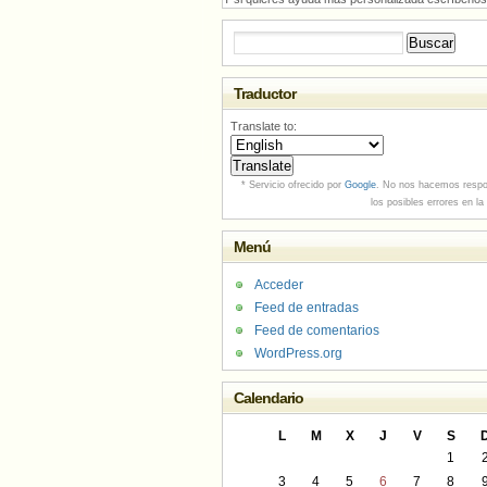
Buscar:
Traductor
Translate to:
* Servicio ofrecido por
Google
. No nos hacemos respo
los posibles errores en la
Menú
Acceder
Feed de entradas
Feed de comentarios
WordPress.org
Calendario
L
M
X
J
V
S
1
3
4
5
6
7
8