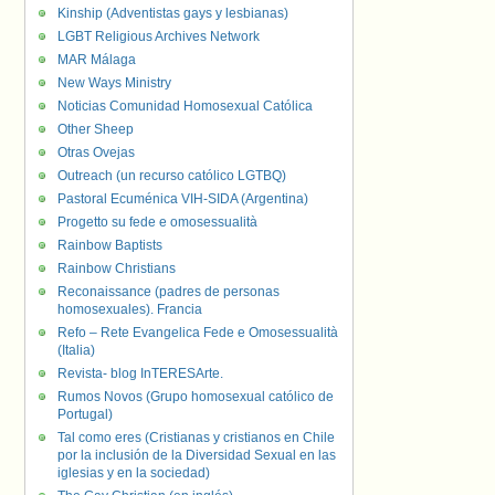
Kinship (Adventistas gays y lesbianas)
LGBT Religious Archives Network
MAR Málaga
New Ways Ministry
Noticias Comunidad Homosexual Católica
Other Sheep
Otras Ovejas
Outreach (un recurso católico LGTBQ)
Pastoral Ecuménica VIH-SIDA (Argentina)
Progetto su fede e omosessualità
Rainbow Baptists
Rainbow Christians
Reconaissance (padres de personas
homosexuales). Francia
Refo – Rete Evangelica Fede e Omosessualità
(Italia)
Revista- blog InTERESArte.
Rumos Novos (Grupo homosexual católico de
Portugal)
Tal como eres (Cristianas y cristianos en Chile
por la inclusión de la Diversidad Sexual en las
iglesias y en la sociedad)