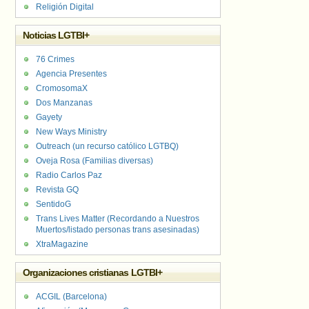
Religión Digital
Noticias LGTBI+
76 Crimes
Agencia Presentes
CromosomaX
Dos Manzanas
Gayety
New Ways Ministry
Outreach (un recurso católico LGTBQ)
Oveja Rosa (Familias diversas)
Radio Carlos Paz
Revista GQ
SentidoG
Trans Lives Matter (Recordando a Nuestros
Muertos/listado personas trans asesinadas)
XtraMagazine
Organizaciones cristianas LGTBI+
ACGIL (Barcelona)