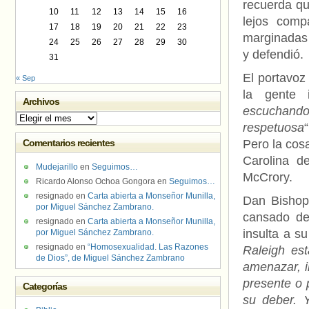
recuerda qu
10
11
12
13
14
15
16
lejos comp
17
18
19
20
21
22
23
marginadas 
24
25
26
27
28
29
30
y defendió.
31
El portavo
« Sep
la gente 
Archivos
escuchando
Archivos
respetuosa
Comentarios recientes
Pero la cos
Carolina d
Mudejarillo
en
Seguimos…
McCrory.
Ricardo Alonso Ochoa Gongora
en
Seguimos…
resignado
en
Carta abierta a Monseñor Munilla,
Dan Bishop
por Miguel Sánchez Zambrano.
cansado de 
resignado
en
Carta abierta a Monseñor Munilla,
insulta a s
por Miguel Sánchez Zambrano.
resignado
en
“Homosexualidad. Las Razones
Raleigh est
de Dios”, de Miguel Sánchez Zambrano
amenazar, in
presente o 
Categorías
su deber. 