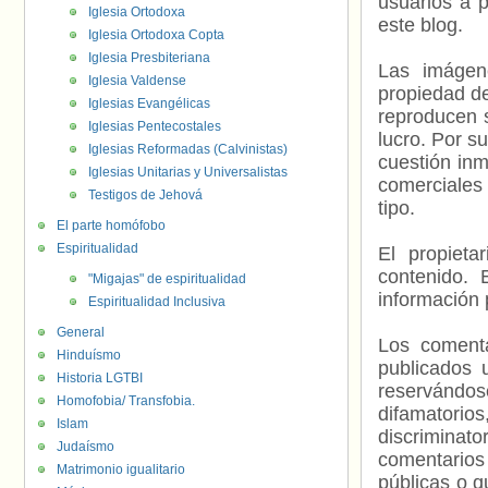
usuarios a p
Iglesia Ortodoxa
este blog.
Iglesia Ortodoxa Copta
Iglesia Presbiteriana
Las imágene
Iglesia Valdense
propiedad de
Iglesias Evangélicas
reproducen s
Iglesias Pentecostales
lucro. Por s
Iglesias Reformadas (Calvinistas)
cuestión inm
Iglesias Unitarias y Universalistas
comerciales 
Testigos de Jehová
tipo.
El parte homófobo
Espiritualidad
El propieta
contenido. 
"Migajas" de espiritualidad
información 
Espiritualidad Inclusiva
General
Los comenta
Hinduísmo
publicados 
Historia LGTBI
reservándos
Homofobia/ Transfobia.
difamatorio
Islam
discriminat
Judaísmo
comentarios
Matrimonio igualitario
públicas o 