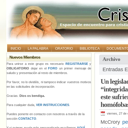
INICIO
LA PALABRA
ORATORIO
BIBLIOTECA
DOCUMENT
Nuevos Miembros
Archivo
Para unirse a este grupo es necesario
REGISTRARSE
y
OBLIGATORIO
dejar en el
FORO
un primer mensaje de
Entradas E
saludo y presentación al resto de miembros.
Un legisla
Por favor, no lo olvidéis, ni tampoco indicar vuestros motivos
en las solicitudes de incorporación.
“integrid
este sufri
Gracias.
Dios os bendiga.
homófobas
Para cualquier duda,
VER INSTRUCCIONES
.
viernes, 27 de
Puedes ponerte en contacto con nosotros a través de la
sección
CONTACTO
.
McCrory
pe
Y si quieres ayuda más personalizada escríbenos
AQUÍ