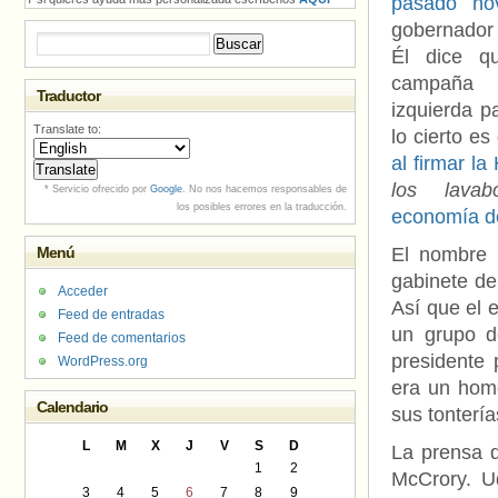
pasado no
gobernador 
Buscar:
Él dice q
campaña 
Traductor
izquierda p
Translate to:
lo cierto es
al firmar la
los lavab
* Servicio ofrecido por
Google
. No nos hacemos responsables de
los posibles errores en la traducción.
economía d
Menú
El nombre 
gabinete de
Acceder
Así que el 
Feed de entradas
un grupo d
Feed de comentarios
presidente 
WordPress.org
era un homó
Calendario
sus tonterí
L
M
X
J
V
S
D
La prensa d
1
2
McCrory. Ud
3
4
5
6
7
8
9