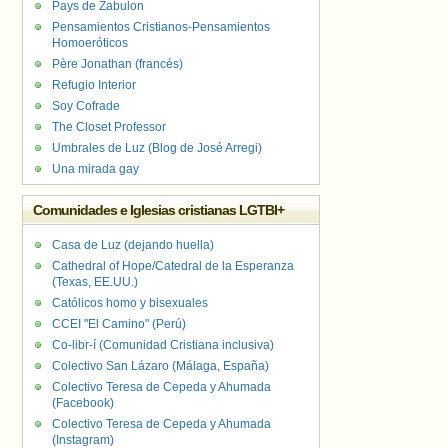
Pays de Zabulon
Pensamientos Cristianos-Pensamientos
Homoeróticos
Père Jonathan (francés)
Refugio Interior
Soy Cofrade
The Closet Professor
Umbrales de Luz (Blog de José Arregi)
Una mirada gay
Comunidades e Iglesias cristianas LGTBI+
Casa de Luz (dejando huella)
Cathedral of Hope/Catedral de la Esperanza
(Texas, EE.UU.)
Católicos homo y bisexuales
CCEI "El Camino" (Perú)
Co-libr-í (Comunidad Cristiana inclusiva)
Colectivo San Lázaro (Málaga, España)
Colectivo Teresa de Cepeda y Ahumada
(Facebook)
Colectivo Teresa de Cepeda y Ahumada
(Instagram)