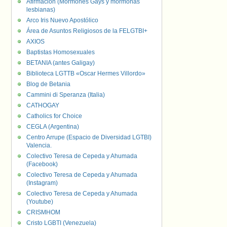
Afirmación (Mormones Gays y mormonas
lesbianas)
Arco Iris Nuevo Apostólico
Área de Asuntos Religiosos de la FELGTBI+
AXIOS
Baptistas Homosexuales
BETANIA (antes Galigay)
Biblioteca LGTTB «Oscar Hermes Villordo»
Blog de Betania
Cammini di Speranza (Italia)
CATHOGAY
Catholics for Choice
CEGLA (Argentina)
Centro Arrupe (Espacio de Diversidad LGTBI)
Valencia.
Colectivo Teresa de Cepeda y Ahumada
(Facebook)
Colectivo Teresa de Cepeda y Ahumada
(Instagram)
Colectivo Teresa de Cepeda y Ahumada
(Youtube)
CRISMHOM
Cristo LGBTI (Venezuela)