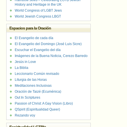
Rainbow Jews – Celebrating LGTB Jewish
History and Heritage in the UK
World Congress of LGBT Jews
World Jewish Congress LBGT
Espacios para la Oración
El Evangelio de cada día
El Evangelio del Domingo (José Luis Sicre)
Escuchar el Evangelio del día
Imágenes de la Buena Noticia, Cerezo Barredo
Jesús in Love
La Biblia
Leccionario Común revisado
Liturgia de las Horas
Meditaciones Inclusivas
Oración de Taizé (Ecuménica)
Out In Scriptures
Passion of Christ: A Gay Vision (Libro)
QSpirit (Espiritualidad Queer)
Rezando voy