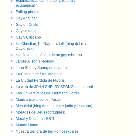
Espiritualidad caminante (cristiana y
ecuménica)
Falling poems
Gay Anglican
Gay en Cristo
Gay se nace.
Gay y Cristiano
I'm Christian, I'm Gay, let's talk (blog del rev.
David Eck)
Isla flotante: bitácora de un gay cristiano
James Alison Theology
John Shelby Spong en español
La Casulla de San Ildefonso
La Ciudad Perdida de Nivorg
La web de JOHN SHELBY SPONG en español
Los Universículos del Hermano Cortés
Mano a mano con el Pastor
Mesoletot (blog de una mujer judía y lesbiana)
Moradas de Deus (portugués)
Moral y Doctrina LGBTI
Mundo Homo
Nuestra Señora de los Homosexuales