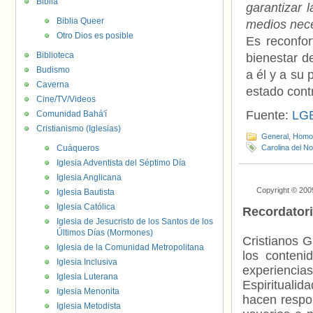
Biblia
garantizar 
Biblia Queer
medios nece
Otro Dios es posible
Es reconfor
Biblioteca
bienestar d
Budismo
a él y a su 
Caverna
estado cont
Cine/TV/Videos
Fuente:
LGB
Comunidad Bahá'í
Cristianismo (Iglesias)
General
,
Homof
Cuáqueros
Carolina del No
Iglesia Adventista del Séptimo Día
Iglesia Anglicana
Copyright © 200
Iglesia Bautista
Iglesia Católica
Recordator
Iglesia de Jesucristo de los Santos de los
Últimos Días (Mormones)
Cristianos G
Iglesia de la Comunidad Metropolitana
los contenid
Iglesia Inclusiva
experienci
Iglesia Luterana
Espiritualid
Iglesia Menonita
hacen respo
Iglesia Metodista