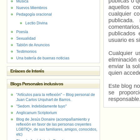
públicas o 
Música
aquellos c
Nuevos Miembros
cualquier c
Pedagogía oracional
publicada.
Lectio Divina
comentarios,
Poesía
publicados 
Sexualidad
usuario es s
Tablón de Anuncios
Testimonios
Cualquier us
Una batería de buenas noticias
eliminación 
enviar la so
Enlaces de Interés
quien accede
Blogs Personales inclusivos
Este blog no
se proporc
"Artículos para la reflexión" – Blog personal de
responsable
Juan Carlos Urquhart de Barros.
"Sedom. Indebidamente tuyo"
Anglicanum Scriptorium
Blog de Jesús Donaire (acompañamiento y
reflexión en favor de las personas creyentes
LGBTIQ+, de sus familiares, amigos, conocidos,
etc)