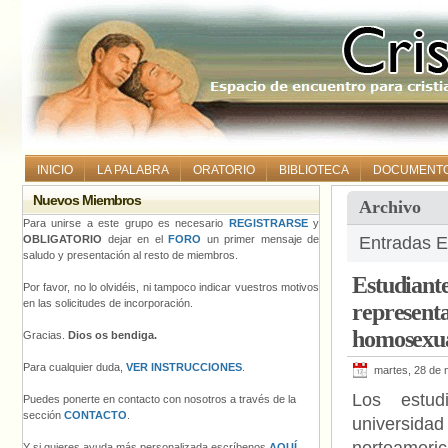
INICIO
LA PALABRA
ORATORIO
BIBLIOTECA
DOCUMENT
Nuevos Miembros
Archivo
Para unirse a este grupo es necesario
REGISTRARSE
y
OBLIGATORIO
dejar en el
FORO
un primer mensaje de
Entradas Et
saludo y presentación al resto de miembros.
Estudiant
Por favor, no lo olvidéis, ni tampoco indicar vuestros motivos
en las solicitudes de incorporación.
represent
homosexu
Gracias.
Dios os bendiga.
Para cualquier duda,
VER INSTRUCCIONES
.
martes, 28 de
Los estud
Puedes ponerte en contacto con nosotros a través de la
sección
CONTACTO
.
universid
Y si quieres ayuda más personalizada escríbenos
AQUÍ