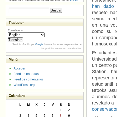
norteamer
han dado 
Buscar:
respeto hac
sexual medi
Traductor
en una vota
Translate to:
como su re
un compañe
homosexual
* Servicio ofrecido por
Google
. No nos hacemos responsables de
los posibles errores en la traducción.
Estudia
Universida
Menú
un centro p
Acceder
Station, h
Feed de entradas
representa
Feed de comentarios
estudianti
WordPress.org
Brooks asu
Calendario
alumnos del
revelado a 
L
M
X
J
V
S
D
conservado
1
2
3
4
5
6
7
8
9