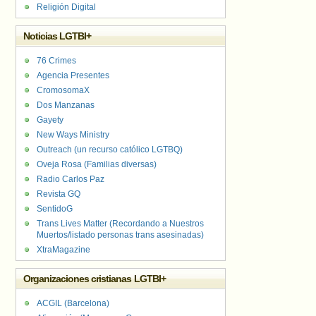
Religión Digital
Noticias LGTBI+
76 Crimes
Agencia Presentes
CromosomaX
Dos Manzanas
Gayety
New Ways Ministry
Outreach (un recurso católico LGTBQ)
Oveja Rosa (Familias diversas)
Radio Carlos Paz
Revista GQ
SentidoG
Trans Lives Matter (Recordando a Nuestros
Muertos/listado personas trans asesinadas)
XtraMagazine
Organizaciones cristianas LGTBI+
ACGIL (Barcelona)