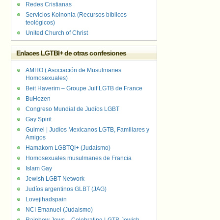
Redes Cristianas
Servicios Koinonia (Recursos bíblicos-
teológicos)
United Church of Christ
Enlaces LGTBI+ de otras confesiones
AMHO ( Asociación de Musulmanes
Homosexuales)
Beit Haverim – Groupe Juif LGTB de France
BuHozen
Congreso Mundial de Judíos LGBT
Gay Spirit
Guimel | Judíos Mexicanos LGTB, Familiares y
Amigos
Hamakom LGBTQI+ (Judaísmo)
Homosexuales musulmanes de Francia
Islam Gay
Jewish LGBT Network
Judíos argentinos GLBT (JAG)
Lovejihadspain
NCI Emanuel (Judaísmo)