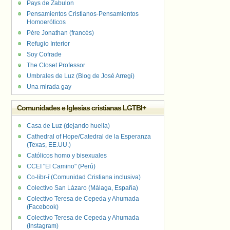
Pays de Zabulon
Pensamientos Cristianos-Pensamientos
Homoeróticos
Père Jonathan (francés)
Refugio Interior
Soy Cofrade
The Closet Professor
Umbrales de Luz (Blog de José Arregi)
Una mirada gay
Comunidades e Iglesias cristianas LGTBI+
Casa de Luz (dejando huella)
Cathedral of Hope/Catedral de la Esperanza
(Texas, EE.UU.)
Católicos homo y bisexuales
CCEI "El Camino" (Perú)
Co-libr-í (Comunidad Cristiana inclusiva)
Colectivo San Lázaro (Málaga, España)
Colectivo Teresa de Cepeda y Ahumada
(Facebook)
Colectivo Teresa de Cepeda y Ahumada
(Instagram)