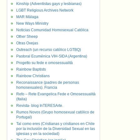
Kinship (Adventistas gays y lesbianas)
LGBT Religious Archives Network
MAR Málaga
New Ways Ministry
Noticias Comunidad Homosexual Católica
Other Sheep
Otras Ovejas
Outreach (un recurso católico LGTBQ)
Pastoral Ecuménica VIH-SIDA (Argentina)
Progetto su fede e omosessualità
Rainbow Baptists
Rainbow Christians
Reconaissance (padres de personas
homosexuales). Francia
Refo – Rete Evangelica Fede e Omosessualità
(Italia)
Revista- blog InTERESArte.
Rumos Novos (Grupo homosexual católico de
Portugal)
Tal como eres (Cristianas y cristianos en Chile
por la inclusión de la Diversidad Sexual en las
iglesias y en la sociedad)