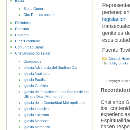
Biblia
Representan
Biblia Queer
pertenecie
Otro Dios es posible
legislación
Biblioteca
transexual
Budismo
genitales d
Caverna
esos ciudad
Cine/TV/Videos
Comunidad Bahá'í
Fuente Towl
Cristianismo (Iglesias)
General
,
Histo
Cuáqueros
Bobby Brooks
Iglesia Adventista del Séptimo Día
Iglesia Anglicana
Iglesia Bautista
Copyright © 200
Iglesia Católica
Recordator
Iglesia de Jesucristo de los Santos de los
Últimos Días (Mormones)
Cristianos G
Iglesia de la Comunidad Metropolitana
los contenid
Iglesia Inclusiva
experienci
Iglesia Luterana
Espiritualid
Iglesia Menonita
hacen respo
Iglesia Metodista