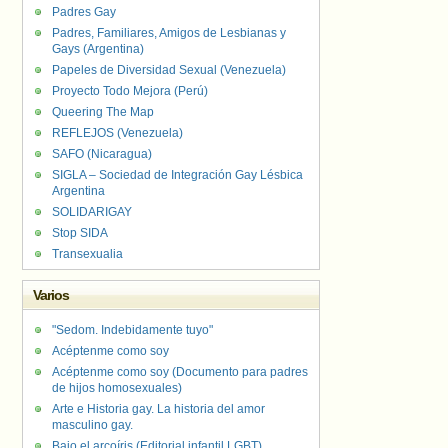
Padres Gay
Padres, Familiares, Amigos de Lesbianas y
Gays (Argentina)
Papeles de Diversidad Sexual (Venezuela)
Proyecto Todo Mejora (Perú)
Queering The Map
REFLEJOS (Venezuela)
SAFO (Nicaragua)
SIGLA – Sociedad de Integración Gay Lésbica
Argentina
SOLIDARIGAY
Stop SIDA
Transexualia
Varios
"Sedom. Indebidamente tuyo"
Acéptenme como soy
Acéptenme como soy (Documento para padres
de hijos homosexuales)
Arte e Historia gay. La historia del amor
masculino gay.
Bajo el arcoíris (Editorial infantil LGBT).