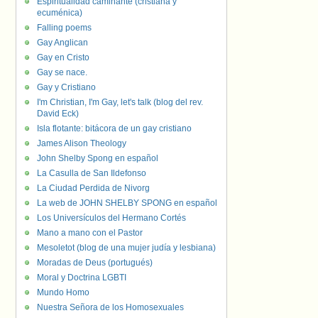
Espiritualidad caminante (cristiana y
ecuménica)
Falling poems
Gay Anglican
Gay en Cristo
Gay se nace.
Gay y Cristiano
I'm Christian, I'm Gay, let's talk (blog del rev.
David Eck)
Isla flotante: bitácora de un gay cristiano
James Alison Theology
John Shelby Spong en español
La Casulla de San Ildefonso
La Ciudad Perdida de Nivorg
La web de JOHN SHELBY SPONG en español
Los Universículos del Hermano Cortés
Mano a mano con el Pastor
Mesoletot (blog de una mujer judía y lesbiana)
Moradas de Deus (portugués)
Moral y Doctrina LGBTI
Mundo Homo
Nuestra Señora de los Homosexuales