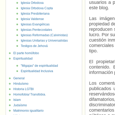
usuarios a p
Iglesia Ortodoxa
este blog.
Iglesia Ortodoxa Copta
Iglesia Presbiteriana
Las imágene
Iglesia Valdense
propiedad de
Iglesias Evangélicas
reproducen s
Iglesias Pentecostales
lucro. Por s
Iglesias Reformadas (Calvinistas)
cuestión inm
Iglesias Unitarias y Universalistas
comerciales 
Testigos de Jehová
tipo.
El parte homófobo
Espiritualidad
El propieta
"Migajas" de espiritualidad
contenido. 
Espiritualidad Inclusiva
información 
General
Los comenta
Hinduísmo
publicados 
Historia LGTBI
reservándos
Homofobia/ Transfobia.
difamatorio
Islam
discriminat
Judaísmo
comentarios
Matrimonio igualitario