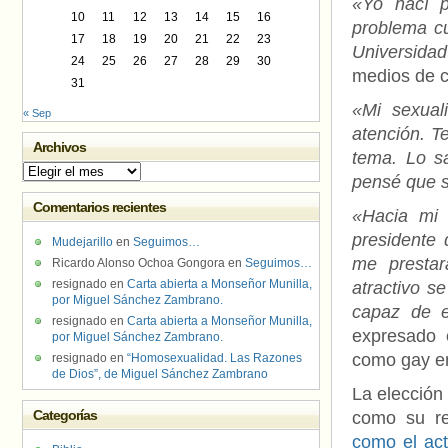
«Yo nací p
10
11
12
13
14
15
16
problema cu
17
18
19
20
21
22
23
Universida
24
25
26
27
28
29
30
medios de 
31
«Mi sexual
« Sep
atención. T
Archivos
tema. Lo s
Archivos
pensé que s
Comentarios recientes
«Hacia mi 
presidente 
Mudejarillo
en
Seguimos…
me prestar
Ricardo Alonso Ochoa Gongora
en
Seguimos…
resignado
en
Carta abierta a Monseñor Munilla,
atractivo s
por Miguel Sánchez Zambrano.
capaz de e
resignado
en
Carta abierta a Monseñor Munilla,
expresado 
por Miguel Sánchez Zambrano.
como gay en
resignado
en
“Homosexualidad. Las Razones
de Dios”, de Miguel Sánchez Zambrano
La elección 
Categorías
como su re
como el act