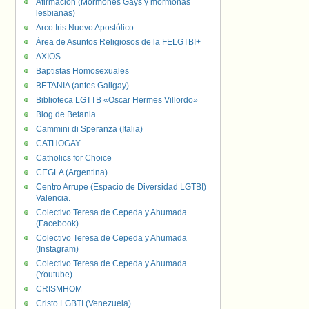
Afirmación (Mormones Gays y mormonas
lesbianas)
Arco Iris Nuevo Apostólico
Área de Asuntos Religiosos de la FELGTBI+
AXIOS
Baptistas Homosexuales
BETANIA (antes Galigay)
Biblioteca LGTTB «Oscar Hermes Villordo»
Blog de Betania
Cammini di Speranza (Italia)
CATHOGAY
Catholics for Choice
CEGLA (Argentina)
Centro Arrupe (Espacio de Diversidad LGTBI)
Valencia.
Colectivo Teresa de Cepeda y Ahumada
(Facebook)
Colectivo Teresa de Cepeda y Ahumada
(Instagram)
Colectivo Teresa de Cepeda y Ahumada
(Youtube)
CRISMHOM
Cristo LGBTI (Venezuela)