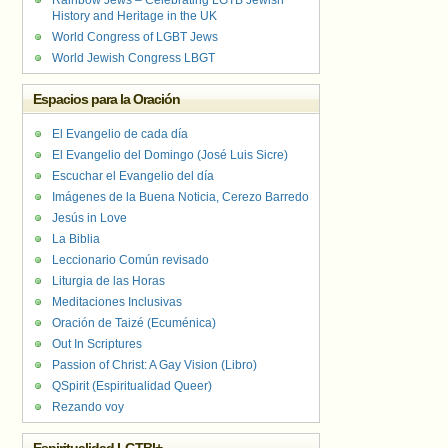
Rainbow Jews – Celebrating LGTB Jewish
History and Heritage in the UK
World Congress of LGBT Jews
World Jewish Congress LBGT
Espacios para la Oración
El Evangelio de cada día
El Evangelio del Domingo (José Luis Sicre)
Escuchar el Evangelio del día
Imágenes de la Buena Noticia, Cerezo Barredo
Jesús in Love
La Biblia
Leccionario Común revisado
Liturgia de las Horas
Meditaciones Inclusivas
Oración de Taizé (Ecuménica)
Out In Scriptures
Passion of Christ: A Gay Vision (Libro)
QSpirit (Espiritualidad Queer)
Rezando voy