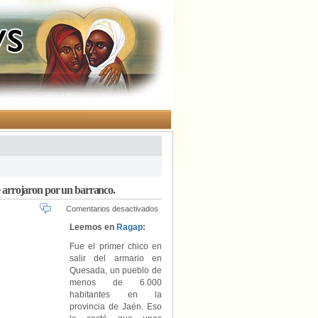
ue arrojaron por un barranco.
en
Comentarios desactivados
“Crucifixión
Leemos en
Ragap
:
de
un
Fue el primer chico en
gay”,
salir del armario en
la
Quesada, un pueblo de
venganza
menos de 6.000
artística
habitantes en la
de
provincia de Jaén. Eso
un