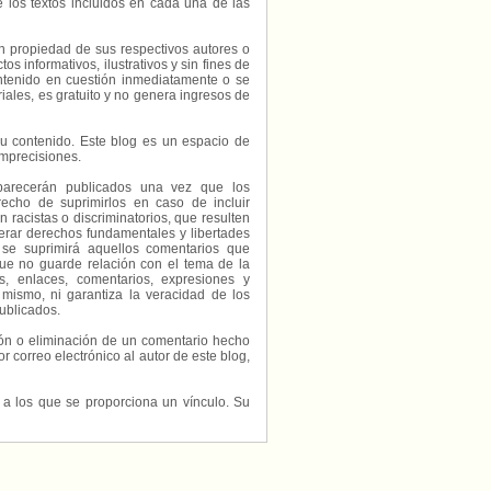
e los textos incluidos en cada una de las
on propiedad de sus respectivos autores o
s informativos, ilustrativos y sin fines de
contenido en cuestión inmediatamente o se
riales, es gratuito y no genera ingresos de
e su contenido. Este blog es un espacio de
imprecisiones.
parecerán publicados una vez que los
echo de suprimirlos en caso de incluir
 racistas o discriminatorios, que resulten
erar derechos fundamentales y libertades
 se suprimirá aquellos comentarios que
ue no guarde relación con el tema de la
, enlaces, comentarios, expresiones y
 mismo, ni garantiza la veracidad de los
ublicados.
ción o eliminación de un comentario hecho
or correo electrónico al autor de este blog,
s a los que se proporciona un vínculo. Su