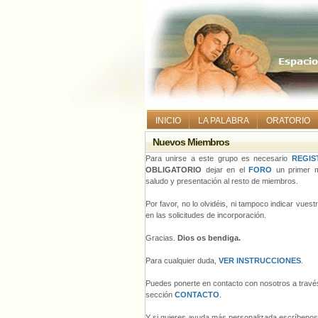
INICIO
LA PALABRA
ORATORIO
Nuevos Miembros
Para unirse a este grupo es necesario
REGIS
OBLIGATORIO
dejar en el
FORO
un primer m
saludo y presentación al resto de miembros.
Por favor, no lo olvidéis, ni tampoco indicar vues
en las solicitudes de incorporación.
Gracias.
Dios os bendiga.
Para cualquier duda,
VER INSTRUCCIONES
.
Puedes ponerte en contacto con nosotros a través
sección
CONTACTO
.
Y si quieres ayuda más personalizada escríbeno