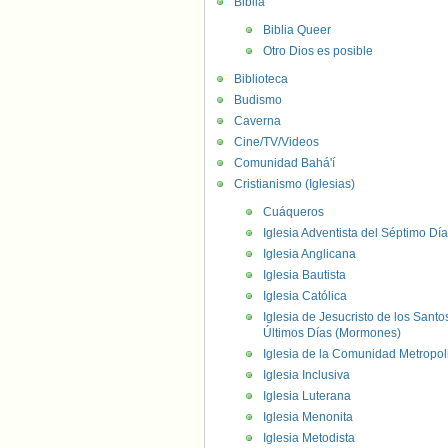
Biblia
Biblia Queer
Otro Dios es posible
Biblioteca
Budismo
Caverna
Cine/TV/Videos
Comunidad Bahá'í
Cristianismo (Iglesias)
Cuáqueros
Iglesia Adventista del Séptimo Día
Iglesia Anglicana
Iglesia Bautista
Iglesia Católica
Iglesia de Jesucristo de los Santo
Últimos Días (Mormones)
Iglesia de la Comunidad Metropol
Iglesia Inclusiva
Iglesia Luterana
Iglesia Menonita
Iglesia Metodista