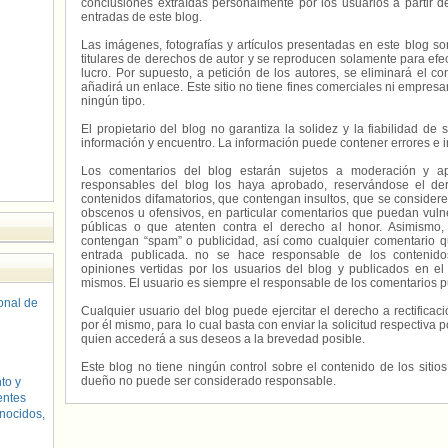
conclusiones extraídas personalmente por los usuarios a partir d
entradas de este blog.
Las imágenes, fotografías y artículos presentadas en este blog s
titulares de derechos de autor y se reproducen solamente para efecto
lucro. Por supuesto, a petición de los autores, se eliminará el 
añadirá un enlace. Este sitio no tiene fines comerciales ni empresa
ningún tipo.
El propietario del blog no garantiza la solidez y la fiabilidad d
información y encuentro. La información puede contener errores e 
Los comentarios del blog estarán sujetos a moderación y a
responsables del blog los haya aprobado, reservándose el der
contenidos difamatorios, que contengan insultos, que se consideren
obscenos u ofensivos, en particular comentarios que puedan vuln
públicas o que atenten contra el derecho al honor. Asimismo,
contengan “spam” o publicidad, así como cualquier comentario q
entrada publicada. no se hace responsable de los contenidos
opiniones vertidas por los usuarios del blog y publicados en el
mismos. El usuario es siempre el responsable de los comentarios p
sonal de
Cualquier usuario del blog puede ejercitar el derecho a rectifica
por él mismo, para lo cual basta con enviar la solicitud respectiva p
quien accederá a sus deseos a la brevedad posible.
Este blog no tiene ningún control sobre el contenido de los sitio
dueño no puede ser considerado responsable.
to y
entes
nocidos,