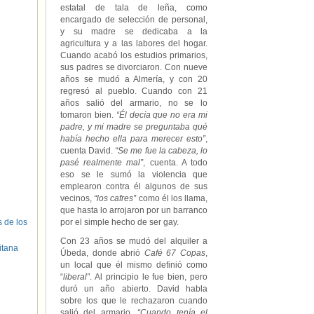
estatal de tala de leña, como
encargado de selección de personal,
y su madre se dedicaba a la
agricultura y a las labores del hogar.
Cuando acabó los estudios primarios,
sus padres se divorciaron. Con nueve
años se mudó a Almería, y con 20
regresó al pueblo. Cuando con 21
años salió del armario, no se lo
tomaron bien.
“Él decía que no era mi
padre, y mi madre se preguntaba qué
había hecho ella para merecer esto”
,
cuenta David.
“Se me fue la cabeza, lo
pasé realmente mal”
, cuenta. A todo
eso se le sumó la violencia que
emplearon contra él algunos de sus
vecinos,
“los cafres”
como él los llama,
que hasta lo arrojaron por un barranco
s de los
por el simple hecho de ser gay.
Con 23 años se mudó del alquiler a
itana
Úbeda, donde abrió
Café 67 Copas
,
un local que él mismo definió como
“
liberal”
. Al principio le fue bien, pero
duró un año abierto. David habla
sobre los que le rechazaron cuando
salió del armario.
“Cuando tenía el