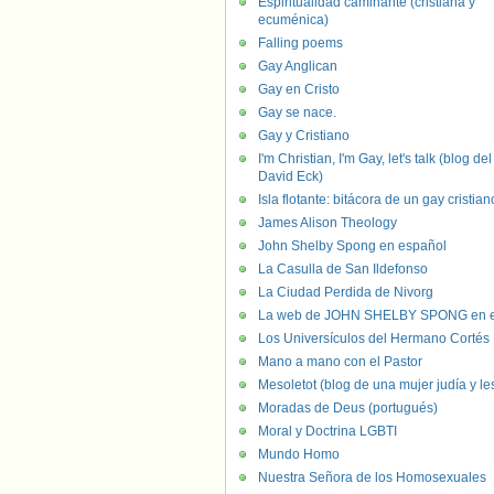
Espiritualidad caminante (cristiana y
ecuménica)
Falling poems
Gay Anglican
Gay en Cristo
Gay se nace.
Gay y Cristiano
I'm Christian, I'm Gay, let's talk (blog del
David Eck)
Isla flotante: bitácora de un gay cristian
James Alison Theology
John Shelby Spong en español
La Casulla de San Ildefonso
La Ciudad Perdida de Nivorg
La web de JOHN SHELBY SPONG en e
Los Universículos del Hermano Cortés
Mano a mano con el Pastor
Mesoletot (blog de una mujer judía y le
Moradas de Deus (portugués)
Moral y Doctrina LGBTI
Mundo Homo
Nuestra Señora de los Homosexuales