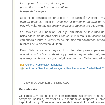
local y me iba bien, sí me pedían
pasta. Pero cuando cerré, me dieron
la espalda”
, asegura.
Seis meses después de cerrar el local, se trasladó a Alicante,
“de
manera bohemia”,
explica.
“Necesitaba olvidar y empezar de c
volvería más. Me até las botas y empecé a caminar
”, relata David.
Se instaló en la Fundación Salud y Comunidad de la ciudad de l
psicóloga le ayudaron a dejar atrás aquel infierno.
“En Alicante fui
con cuarto oscuro; al mes y medio me hicieron encargado del ba
públicas de la discoteca Mil-lenni.
David Salamanca está muy orgulloso de haber posado para esta
acogido con los brazos abiertos y yo estoy muy agradecido”
, no
que tengo la chorra muy grande”
, dice entre risas. Se ha vengado
General
,
Homofobia/ Transfobia.
Alcázar de San Juan
,
Alicante
,
Arte
,
Benditas locuras
,
Ciudad Real
,
Cr
España
,
Fotografía
,
Jaén
,
Quesada
,
Txus Leal Tejada
,
Úbeda
Copyright © 2009-2025 Cristianos Gays
Recordatorio
Cristianos Gays es un blog sin fines comerciales ni empresariales. 
compartir, noticias, reflexiones y experiencias respecto a 
Espiritualidad y Orientación o identidad sexual. Los administ