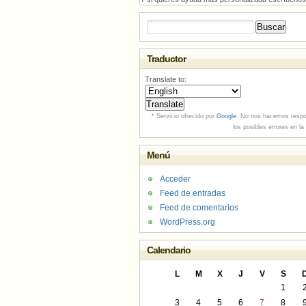
Buscar:
Traductor
Translate to:
* Servicio ofrecido por
Google
. No nos hacemos respo
los posibles errores en la
Menú
Acceder
Feed de entradas
Feed de comentarios
WordPress.org
Calendario
L
M
X
J
V
S
1
3
4
5
6
7
8