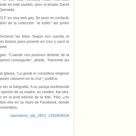
esta en este pueblo, pero el propio David
Quesada.
013”
en una web gay. Se puso en contacto
delo de la colección
“al estilo”
del pintor
cieron las fotos. Según nos cuenta, el
los brazos para ponerlo en cruz y sacó la
avid.
agen.
“Cuando nos pusimos delante de la
abíamos conseguido”
, añade.
“Hacerme las
a Iglesia.
“La gente lo considera religioso
 quien clavaron en la cruz”
, justifica.
ver la fotografía. A su pareja sentimental
La opinión de su madre, en cambio, fue otra.
 en la post edición de la foto.
“Hijo, ¿no
cribió ella en su muro de Facebook, donde
comentario.