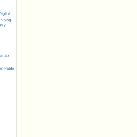
igital
un blog
hs y
errato
an Pablo