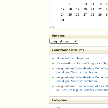
10
11
12
13
14
15
1
17
18
19
20
21
22
2
24
25
26
27
28
29
3
31
« Sep
Archivos
Archivos
Comentarios recientes
Mudejarillo
en
Seguimos…
Ricardo Alonso Ochoa Gongora
en
Se
resignado
en
Carta abierta a Monseñor
por Miguel Sánchez Zambrano.
resignado
en
Carta abierta a Monseñor
por Miguel Sánchez Zambrano.
resignado
en
“Homosexualidad. Las R
de Dios”, de Miguel Sánchez Zambran
Categorías