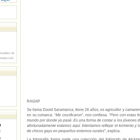
nsables de
 traducción.
RAGAP.
Se llama David Salamanca, tiene 26 años, es agricultor y camarero
en su comarca. “
Me crucificaron
”, nos confiesa. “
Pero con estas fo
mundo por donde yo pasé. Es una forma de contar a los jóvenes 
D
afortunadamente estamos aquí. Intentamos reflejar el tormento y l
de chicos gays en pequeños entornos rurales
”, explica.
2
9
La fotografía forma parte una colección del fotógrafo de Alcá