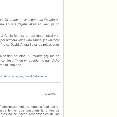
spués de dar un viaje por toda España de
ero. Lo que dejaba atrás en Jaén ya no
a Costa Blanca. La asistenta social y la
 por primera vez a una sauna, y a un local
r”
, dice David. Ahora lleva las relacciones
 sesión de fotos.
“El mundo gay me ha
s confiesa.
“Y en mi pueblo me han dicho
 con mucho arte.
ucifixión de un gay
,
David Salamanca
,
Arriba
Todos los contenidos tienen la finalidad de
diversos temas que busquen la unión de
radores no se hacen responsables de las