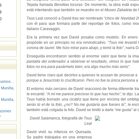
Tejada llamada
Benditas locuras
. De momento, la obra está expu
6
está intentando que también se muestre en el
Museo Zabaleta
de 
3
Txus Leal conoció a David tras ser nombrado
“chico de Navidad 2
0
con él para que formara parte del reportaje de fotos, como mo
italiano Caravaggio.
Era la primera vez que David posaba como modelo. En enero hi
propósito en un principio no era reivindicativo.
“Txus me levantó 
corona de laurel. Me hizo mirar para abajo, y tomó la foto”
, narra D
Enseguida encontraron sentido al enorme valor que tiene la im
pantalla del ordenador a observar el resultado, vimos lo que h
fotos no era para pasármelo bien, era algo mucho más serio”
.
David tiene claro qué decirles a quienes le acusan de provocar a l
porque a Jesucristo lo crucificaron. Pero no fue la única persona a
guimos…
 Munilla,
El entorno más cercano de David reaccionó de forma diferente tras 
le encantó:
“A mí me parece precioso lo que has hecho”
, le dijo. 
Txus había borrado una cicatriz que tiene por encima del ombligo
 Munilla,
serás tú el de la foto, ¿no? No me gustaría que fueses tú”
, le es
también está colgada la foto. David se limitó a darle
“me gusta”
al 
azones
o
David Salamanca, fotografía de Txus
Leal
David vivió su infancia en Quesada.
Su padre trabajaba en una empresa