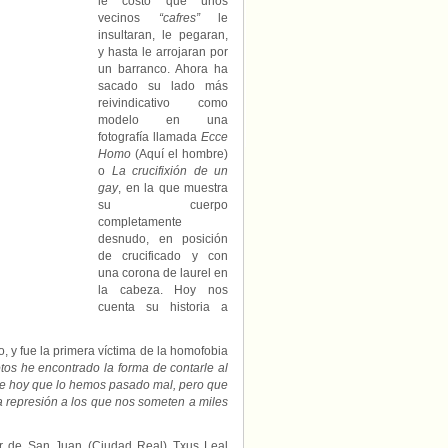
le costó que unos
chico
vecinos
“cafres”
le
al
insultaran, le pegaran,
que
y hasta le arrojaran por
arrojaron
un barranco. Ahora ha
por
sacado su lado más
un
barranco.
reivindicativo como
modelo en una
fotografía llamada
Ecce
Homo
(Aquí el hombre)
o
La crucifixión de un
gay
, en la que muestra
su cuerpo
completamente
desnudo, en posición
de crucificado y con
una corona de laurel en
la cabeza. Hoy nos
cuenta su historia a
, y fue la primera víctima de la homofobia
tos he encontrado la forma de contarle al
de hoy que lo hemos pasado mal, pero que
a represión a los que nos someten a miles
zar de San Juan (Ciudad Real) Txus Leal