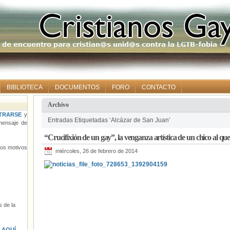
BIBLIOTECA
DOCUMENTOS
FORO
CONTACTO
Archivo
TRARSE
y
Entradas Etiquetadas ‘Alcázar de San Juan’
ensaje de
“Crucifixión de un gay”, la venganza artística de un chico al q
tros motivos
miércoles, 26 de febrero de 2014
 de la
s
AQUÍ