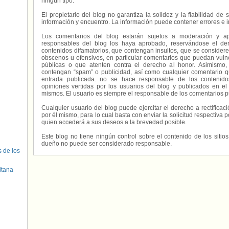
ningún tipo.
El propietario del blog no garantiza la solidez y la fiabilidad d
información y encuentro. La información puede contener errores e 
Los comentarios del blog estarán sujetos a moderación y a
responsables del blog los haya aprobado, reservándose el der
contenidos difamatorios, que contengan insultos, que se consideren
obscenos u ofensivos, en particular comentarios que puedan vuln
públicas o que atenten contra el derecho al honor. Asimismo,
contengan “spam” o publicidad, así como cualquier comentario q
entrada publicada. no se hace responsable de los contenidos
opiniones vertidas por los usuarios del blog y publicados en el
mismos. El usuario es siempre el responsable de los comentarios p
Cualquier usuario del blog puede ejercitar el derecho a rectifica
por él mismo, para lo cual basta con enviar la solicitud respectiva p
quien accederá a sus deseos a la brevedad posible.
Este blog no tiene ningún control sobre el contenido de los sitio
dueño no puede ser considerado responsable.
s de los
itana