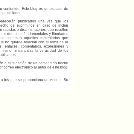
e su contenido. Este blog es un espacio de
imprecisiones.
parecerán publicados una vez que los
echo de suprimirlos en caso de incluir
 racistas o discriminatorios, que resulten
erar derechos fundamentales y libertades
 se suprimirá aquellos comentarios que
ue no guarde relación con el tema de la
, enlaces, comentarios, expresiones y
 mismo, ni garantiza la veracidad de los
ublicados.
ción o eliminación de un comentario hecho
or correo electrónico al autor de este blog,
s a los que se proporciona un vínculo. Su