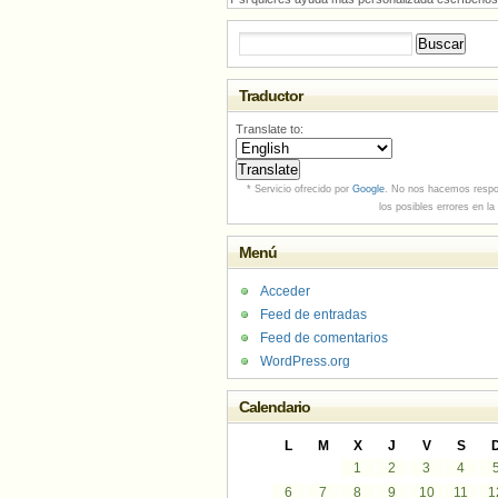
Buscar:
Traductor
Translate to:
* Servicio ofrecido por
Google
. No nos hacemos respo
los posibles errores en la
Menú
Acceder
Feed de entradas
Feed de comentarios
WordPress.org
Calendario
L
M
X
J
V
S
1
2
3
4
6
7
8
9
10
11
1