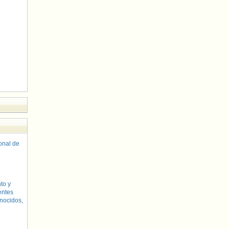
sonal de
to y
entes
nocidos,