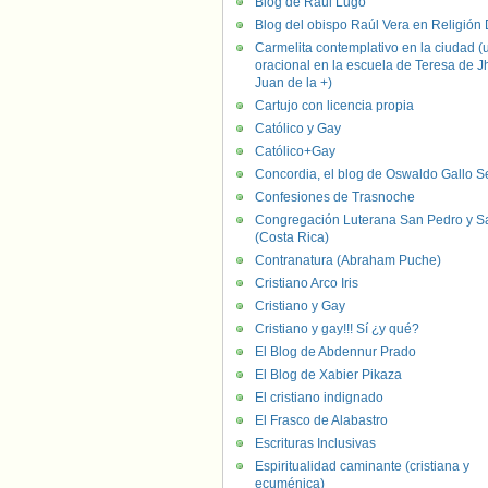
Blog de Raúl Lugo
Blog del obispo Raúl Vera en Religión D
Carmelita contemplativo en la ciudad (
oracional en la escuela de Teresa de J
Juan de la +)
Cartujo con licencia propia
Católico y Gay
Católico+Gay
Concordia, el blog de Oswaldo Gallo S
Confesiones de Trasnoche
Congregación Luterana San Pedro y S
(Costa Rica)
Contranatura (Abraham Puche)
Cristiano Arco Iris
Cristiano y Gay
Cristiano y gay!!! Sí ¿y qué?
El Blog de Abdennur Prado
El Blog de Xabier Pikaza
El cristiano indignado
El Frasco de Alabastro
Escrituras Inclusivas
Espiritualidad caminante (cristiana y
ecuménica)