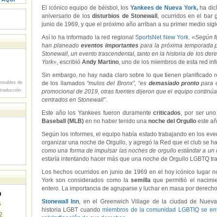
El icónico equipo de béisbol, los
Yankees de Nueva York
,
ha dic
aniversario de los
disturbios de Stonewall
, ocurridos en el bar
junio de 1969, y que el próximo año arriban a su primer medio sigl
Así lo ha informado la red regional
SportsNet New York
.
«Según f
han planeado
eventos importantes
para la próxima temporada p
Stonewall, un evento trascendental, tanto en la historia de los 
York»
, escribió
Andy Martino
, uno de los miembros de esta red inf
Sin embargo, no hay nada claro sobre lo que tienen planificado 
nsables de
de los llamados
“mulos del Bronx”, “es
demasiado pronto
para c
 traducción.
promocional de 2019, otras fuentes dijeron que el equipo continú
centrados en Stonewall”
.
Este año los Yankees fueron duramente
criticados
, por ser un
Baseball (MLB)
en no haber tenido una
noche del Orgullo
este añ
Según los informes, el equipo había estado trabajando en los ev
organizar una noche de Orgullo, y agregó la Red que el club se h
como una forma de impulsar las noches de orgullo estándar a un 
estaría intentando hacer más que una noche de Orgullo LGBTQ tra
Los hechos ocurridos en junio de 1969 en el hoy icónico lugar 
York son considerados como la
semilla
que permitió el nacimi
entero. La importancia de agruparse y luchar en masa por derech
D
Stonewall Inn
, en el Greenwich Village de la ciudad de Nuev
5
historia LGBT cuando
miembros de la comunidad LGBTIQ se enfre
2