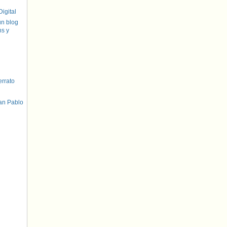
igital
un blog
hs y
errato
an Pablo