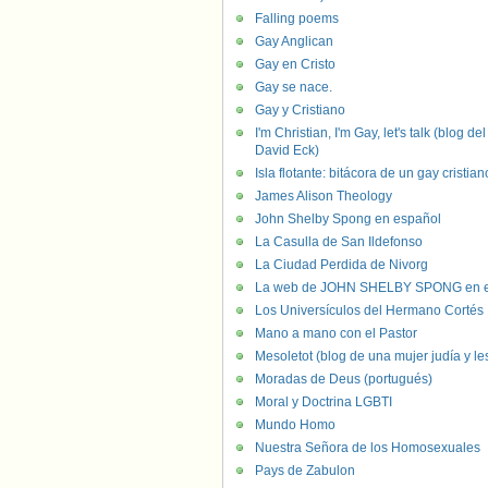
Falling poems
Gay Anglican
Gay en Cristo
Gay se nace.
Gay y Cristiano
I'm Christian, I'm Gay, let's talk (blog del
David Eck)
Isla flotante: bitácora de un gay cristian
James Alison Theology
John Shelby Spong en español
La Casulla de San Ildefonso
La Ciudad Perdida de Nivorg
La web de JOHN SHELBY SPONG en e
Los Universículos del Hermano Cortés
Mano a mano con el Pastor
Mesoletot (blog de una mujer judía y le
Moradas de Deus (portugués)
Moral y Doctrina LGBTI
Mundo Homo
Nuestra Señora de los Homosexuales
Pays de Zabulon