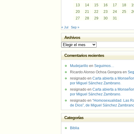
13
14
15
16
17
18
1
20
21
22
23
24
25
2
27
28
29
30
31
« Jul
Sep »
Archivos
Archivos
Comentarios recientes
Mudejarillo
en
Seguimos…
Ricardo Alonso Ochoa Gongora
en
Se
resignado
en
Carta abierta a Monseñor
por Miguel Sánchez Zambrano.
resignado
en
Carta abierta a Monseñor
por Miguel Sánchez Zambrano.
resignado
en
“Homosexualidad. Las R
de Dios”, de Miguel Sánchez Zambran
Categorías
Biblia