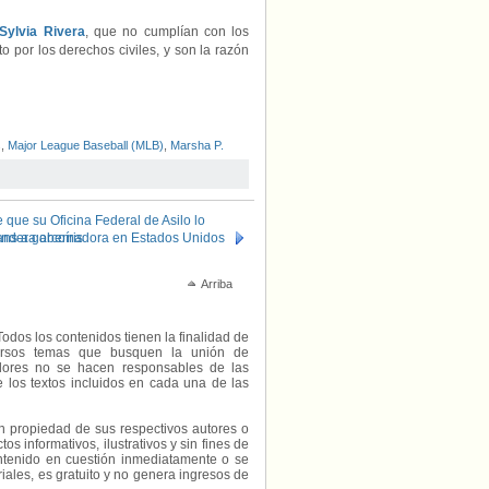
Sylvia Rivera
, que no cumplían con los
o por los derechos civiles, y son la razón
s
,
Major League Baseball (MLB)
,
Marsha P.
e que su Oficina Federal de Asilo lo
ndera arcoíris
trans a gobernadora en Estados Unidos
Arriba
Todos los contenidos tienen la finalidad de
diversos temas que busquen la unión de
radores no se hacen responsables de las
e los textos incluidos en cada una de las
on propiedad de sus respectivos autores o
s informativos, ilustrativos y sin fines de
contenido en cuestión inmediatamente o se
riales, es gratuito y no genera ingresos de