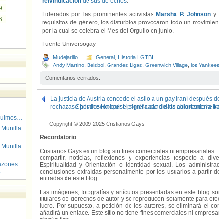
reivindicación
de sus derechos
.
9
Liderados por las prominentes activistas
Marsha P. Johnson
y
6
requisitos de género, los disturbios provocaron todo un movimient
por la cual se celebra el Mes del Orgullo en junio.
Fuente Universogay
Mudejarillo
General
,
Historia LGTBI
Andy Martino
,
Beisbol
,
Grandes Ligas
,
Greenwich Village
,
los Yankee
Johnson
,
Nueva York
,
Stonewall Inn
,
Sylvia Rivera
Comentarios cerrados.
La justicia de Austria concede el asilo a un gay iraní después d
rechazase por desconocer el significado de los colores de la ba
Christine Hallquist, primera candidata abiertamente 
guimos…
Copyright © 2009-2025 Cristianos Gays
 Munilla,
Recordatorio
 Munilla,
Cristianos Gays es un blog sin fines comerciales ni empresariales. 
compartir, noticias, reflexiones y experiencias respecto a 
azones
Espiritualidad y Orientación o identidad sexual. Los administ
conclusiones extraídas personalmente por los usuarios a partir d
o
entradas de este blog.
Las imágenes, fotografías y artículos presentadas en este blog s
titulares de derechos de autor y se reproducen solamente para efecto
lucro. Por supuesto, a petición de los autores, se eliminará el 
añadirá un enlace. Este sitio no tiene fines comerciales ni empresa