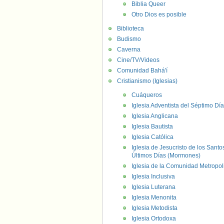
Biblia Queer
Otro Dios es posible
Biblioteca
Budismo
Caverna
Cine/TV/Videos
Comunidad Bahá'í
Cristianismo (Iglesias)
Cuáqueros
Iglesia Adventista del Séptimo Día
Iglesia Anglicana
Iglesia Bautista
Iglesia Católica
Iglesia de Jesucristo de los Santo
Últimos Días (Mormones)
Iglesia de la Comunidad Metropol
Iglesia Inclusiva
Iglesia Luterana
Iglesia Menonita
Iglesia Metodista
Iglesia Ortodoxa