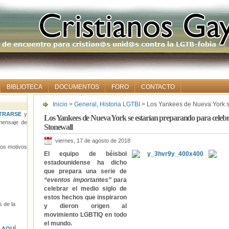
BIBLIOTECA
DOCUMENTOS
FORO
CONTACTO
Inicio
>
General
,
Historia LGTBI
> Los Yankees de Nueva York se
aniversario de los disturbios de Stonewall
TRARSE
y
Los Yankees de Nueva York se estarían preparando para celebrar 
ensaje de
Stonewall
viernes, 17 de agosto de 2018
tros motivos
El equipo de béisbol
estadounidense ha dicho
que prepara una serie de
“eventos importantes”
para
celebrar el medio siglo de
estos hechos que inspiraron
 de la
y dieron origen al
movimiento LGBTIQ en todo
el mundo.
s
AQUÍ