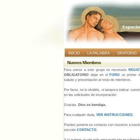
INICIO
LA PALABRA
ORATORIO
Nuevos Miembros
Para unirse a este grupo es necesario
REGIS
OBLIGATORIO
dejar en el
FORO
un primer m
saludo y presentación al resto de miembros.
Por favor, no lo olvidéis, ni tampoco indicar vues
en las solicitudes de incorporación.
Gracias.
Dios os bendiga.
Para cualquier duda,
VER INSTRUCCIONES
.
Puedes ponerte en contacto con nosotros a través
sección
CONTACTO
.
Y si quieres ayuda más personalizada escríbeno