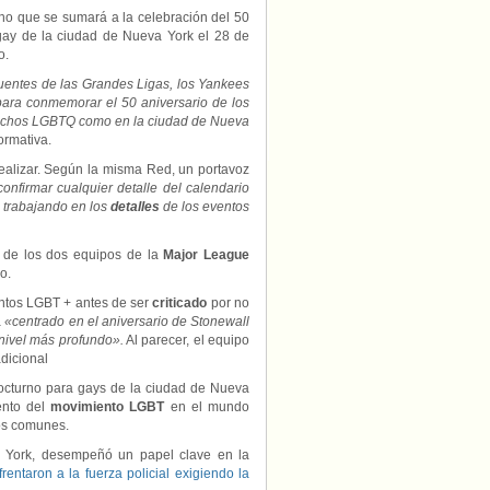
ho que se sumará a la celebración del 50
 gay de la ciudad de Nueva York el 28 de
o.
uentes de las Grandes Ligas, los Yankees
ara conmemorar el 50 aniversario de los
derechos LGBTQ como en la ciudad de Nueva
ormativa.
realizar. Según la misma Red, un portavoz
onfirmar cualquier detalle del calendario
a trabajando en los
detalles
de los eventos
o de los dos equipos de la
Major League
o.
entos LGBT + antes de ser
criticado
por no
a
«centrado en el aniversario de Stonewall
nivel más profundo».
Al parecer, el equipo
dicional
nocturno para gays de la ciudad de Nueva
ento del
movimiento LGBT
en el mundo
os comunes.
a York, desempeñó un papel clave en la
ntaron a la fuerza policial exigiendo la