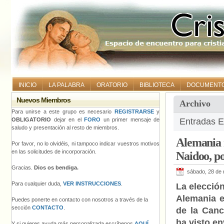
INICIO
LA PALABRA
ORATORIO
BIBLIOTECA
DOCUMENT
Nuevos Miembros
Archivo
Para unirse a este grupo es necesario
REGISTRARSE
y
OBLIGATORIO
dejar en el
FORO
un primer mensaje de
Entradas E
saludo y presentación al resto de miembros.
Alemania r
Por favor, no lo olvidéis, ni tampoco indicar vuestros motivos
en las solicitudes de incorporación.
Naidoo, p
Gracias.
Dios os bendiga.
sábado, 28 de
Para cualquier duda,
VER INSTRUCCIONES
.
La elecció
Alemania e
Puedes ponerte en contacto con nosotros a través de la
sección
CONTACTO
.
de la Canc
ha visto en
Y si quieres ayuda más personalizada escríbenos
AQUÍ