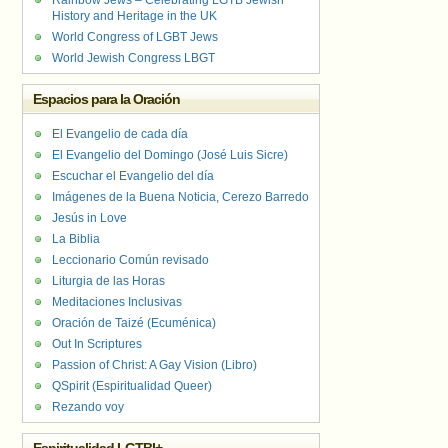
Rainbow Jews – Celebrating LGTB Jewish
History and Heritage in the UK
World Congress of LGBT Jews
World Jewish Congress LBGT
Espacios para la Oración
El Evangelio de cada día
El Evangelio del Domingo (José Luis Sicre)
Escuchar el Evangelio del día
Imágenes de la Buena Noticia, Cerezo Barredo
Jesús in Love
La Biblia
Leccionario Común revisado
Liturgia de las Horas
Meditaciones Inclusivas
Oración de Taizé (Ecuménica)
Out In Scriptures
Passion of Christ: A Gay Vision (Libro)
QSpirit (Espiritualidad Queer)
Rezando voy