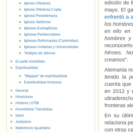
edición de 
Iglesia Ortodoxa
mayo. El g
Iglesia Ortodoxa Copta
Iglesia Presbiteriana
enfrentó a
Iglesia Valdense
los hombres
Iglesias Evangélicas
en ello en
Iglesias Pentecostales
hombres y 
Iglesias Reformadas (Calvinistas)
reconocerl
Iglesias Unitarias y Universalistas
héroes. N
Testigos de Jehová
creamos
”.
El parte homófobo
Espiritualidad
Alemania no
"Migajas" de espiritualidad
tenido la p
Espiritualidad Inclusiva
cuenta que 
en 2012 y q
General
Hinduísmo
ultraderec
Historia LGTBI
fronteras al
Homofobia/ Transfobia.
En su últi
Islam
Judaísmo
relaciona p
Matrimonio igualitario
con otras c