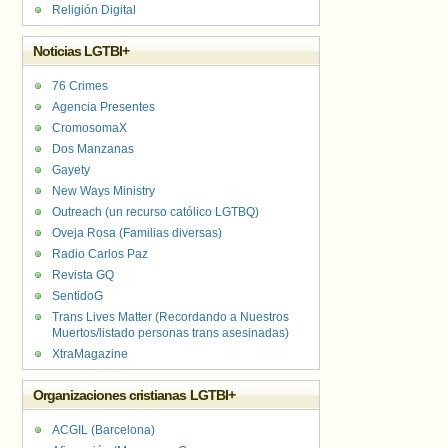
Religión Digital
Noticias LGTBI+
76 Crimes
Agencia Presentes
CromosomaX
Dos Manzanas
Gayety
New Ways Ministry
Outreach (un recurso católico LGTBQ)
Oveja Rosa (Familias diversas)
Radio Carlos Paz
Revista GQ
SentidoG
Trans Lives Matter (Recordando a Nuestros
Muertos/listado personas trans asesinadas)
XtraMagazine
Organizaciones cristianas LGTBI+
ACGIL (Barcelona)