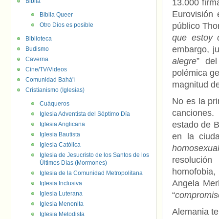
Biblia
13.000 firm
Eurovisión 
Biblia Queer
público Tho
Otro Dios es posible
que estoy 
Biblioteca
embargo, ju
Budismo
Caverna
alegre
” del
Cine/TV/Videos
polémica ge
Comunidad Bahá'í
magnitud de
Cristianismo (Iglesias)
No es la pr
Cuáqueros
canciones.
Iglesia Adventista del Séptimo Día
estado de B
Iglesia Anglicana
Iglesia Bautista
en la ciud
Iglesia Católica
homosexua
Iglesia de Jesucristo de los Santos de los
resolución
Últimos Días (Mormones)
homofobia,
Iglesia de la Comunidad Metropolitana
Angela Mer
Iglesia Inclusiva
Iglesia Luterana
“
compromiso 
Iglesia Menonita
Alemania te
Iglesia Metodista