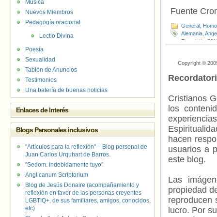
Música
Fuente Cr
Nuevos Miembros
Pedagogía oracional
General
,
Homof
Alemania
,
Ange
Lectio Divina
Eurovisión 201
Poesía
Sexualidad
Copyright © 200
Tablón de Anuncios
Recordator
Testimonios
Una batería de buenas noticias
Cristianos G
los contenid
Enlaces de Interés
experienci
Espiritualid
Blogs Personales inclusivos
hacen respo
"Artículos para la reflexión" – Blog personal de
usuarios a p
Juan Carlos Urquhart de Barros.
este blog.
"Sedom. Indebidamente tuyo"
Anglicanum Scriptorium
Las imágene
Blog de Jesús Donaire (acompañamiento y
propiedad de
reflexión en favor de las personas creyentes
reproducen s
LGBTIQ+, de sus familiares, amigos, conocidos,
etc)
lucro. Por s