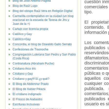
Blog de José Antonio Pagola
cuestión inm
Blog de Raúl Lugo
comerciales 
Blog del obispo Raúl Vera en Religión Digital
tipo.
Carmelita contemplativo en la ciudad (un blog
oracional en la escuela de Teresa de Jhs y
El propieta
Juan de la +)
contenido. 
Cartujo con licencia propia
información 
Católico y Gay
Católico+Gay
Los comenta
Concordia, el blog de Oswaldo Gallo Serrato
publicados 
Confesiones de Trasnoche
reservándos
Congregación Luterana San Pedro y San Pablo
difamatorio
(Costa Rica)
discriminat
Contranatura (Abraham Puche)
comentarios
Cristiano Arco Iris
públicas o 
Cristiano y Gay
aquellos c
Cristiano y gay!!! Sí ¿y qué?
cualquier c
El Blog de Abdennur Prado
publicada.
El Blog de Xabier Pikaza
comentarios,
El cristiano indignado
publicados 
El Frasco de Alabastro
usuario es s
Escrituras Inclusivas