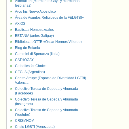
Afirmación (Mormones Gays y mormonas
lesbianas)
Arco Iris Nuevo Apostólico
Área de Asuntos Religiosos de la FELGTBI+
AXIOS
Baptistas Homosexuales
BETANIA (antes Galigay)
Biblioteca LGTTB «Oscar Hermes Villordo»
Blog de Betania
Cammini di Speranza (Italia)
CATHOGAY
Catholics for Choice
CEGLA (Argentina)
Centro Arrupe (Espacio de Diversidad LGTBI)
Valencia.
Colectivo Teresa de Cepeda y Ahumada
(Facebook)
Colectivo Teresa de Cepeda y Ahumada
(Instagram)
Colectivo Teresa de Cepeda y Ahumada
(Youtube)
CRISMHOM
Cristo LGBTI (Venezuela)