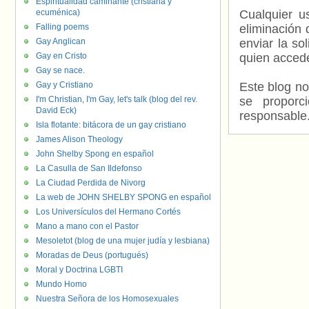
Espiritualidad caminante (cristiana y
ecuménica)
Cualquier us
Falling poems
eliminación 
Gay Anglican
enviar la so
Gay en Cristo
quien accede
Gay se nace.
Gay y Cristiano
Este blog no
I'm Christian, I'm Gay, let's talk (blog del rev.
se proporc
David Eck)
responsable
Isla flotante: bitácora de un gay cristiano
James Alison Theology
John Shelby Spong en español
La Casulla de San Ildefonso
La Ciudad Perdida de Nivorg
La web de JOHN SHELBY SPONG en español
Los Universículos del Hermano Cortés
Mano a mano con el Pastor
Mesoletot (blog de una mujer judía y lesbiana)
Moradas de Deus (portugués)
Moral y Doctrina LGBTI
Mundo Homo
Nuestra Señora de los Homosexuales