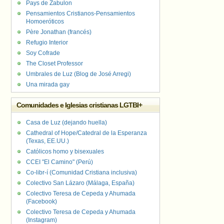
Pays de Zabulon
Pensamientos Cristianos-Pensamientos
Homoeróticos
Père Jonathan (francés)
Refugio Interior
Soy Cofrade
The Closet Professor
Umbrales de Luz (Blog de José Arregi)
Una mirada gay
Comunidades e Iglesias cristianas LGTBI+
Casa de Luz (dejando huella)
Cathedral of Hope/Catedral de la Esperanza
(Texas, EE.UU.)
Católicos homo y bisexuales
CCEI "El Camino" (Perú)
Co-libr-í (Comunidad Cristiana inclusiva)
Colectivo San Lázaro (Málaga, España)
Colectivo Teresa de Cepeda y Ahumada
(Facebook)
Colectivo Teresa de Cepeda y Ahumada
(Instagram)