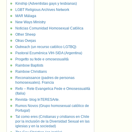
Kinship (Adventistas gays y lesbianas)
LGBT Religious Archives Network
MAR Málaga
New Ways Ministry
Noticias Comunidad Homosexual Católica
Other Sheep
Otras Ovejas
Outreach (un recurso católico LGTBQ)
Pastoral Ecuménica VIH-SIDA (Argentina)
Progetto su fede e omosessualità
Rainbow Baptists
Rainbow Christians
Reconaissance (padres de personas
homosexuales). Francia
Refo – Rete Evangelica Fede e Omosessualità
(Italia)
Revista- blog InTERESArte.
Rumos Novos (Grupo homosexual católico de
Portugal)
Tal como eres (Cristianas y cristianos en Chile
por la inclusión de la Diversidad Sexual en las
iglesias y en la sociedad)