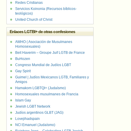
Redes Cristianas
Servicios Koinonia (Recursos bíblicos-
teológicos)
United Church of Christ
Enlaces LGTBI+ de otras confesiones
AMHO ( Asociación de Musulmanes
Homosexuales)
Beit Haverim – Groupe Juif LGTB de France
BuHozen
Congreso Mundial de Judíos LGBT
Gay Spirit
Guimel | Judíos Mexicanos LGTB, Familiares y
Amigos
Hamakom LGBTQI+ (Judaísmo)
Homosexuales musulmanes de Francia
Islam Gay
Jewish LGBT Network
Judíos argentinos GLBT (JAG)
Lovejihadspain
NCI Emanuel (Judaísmo)