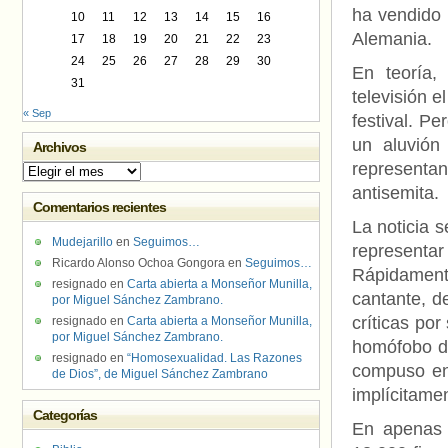
ha vendido 
10
11
12
13
14
15
16
Alemania.
17
18
19
20
21
22
23
24
25
26
27
28
29
30
En teoría,
31
televisión e
« Sep
festival. P
un aluvión
Archivos
representa
Archivos
antisemita.
Comentarios recientes
La noticia 
Mudejarillo
en
Seguimos…
representar
Ricardo Alonso Ochoa Gongora
en
Seguimos…
Rápidament
resignado
en
Carta abierta a Monseñor Munilla,
cantante, d
por Miguel Sánchez Zambrano.
críticas por
resignado
en
Carta abierta a Monseñor Munilla,
por Miguel Sánchez Zambrano.
homófobo d
resignado
en
“Homosexualidad. Las Razones
compuso en
de Dios”, de Miguel Sánchez Zambrano
implícitame
Categorías
En apenas 