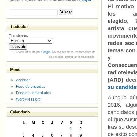
El motivo
Buscar:
los an
elegido,
Traductor
artista q
movimient
Translate to:
redes soci
temas con
* Servicio ofrecido por
Google
. No nos hacemos responsables de
y an
los posibles errores en la traducción.
Consec
Menú
radiotelev
(ARD) deci
Acceder
su candida
Feed de entradas
Feed de comentarios
Aunque aún
WordPress.org
2016, alg
candidatos 
Calendario
el que Austr
L
M
X
J
V
S
D
tras su des
1
2
de éxito co
3
4
5
6
7
8
9