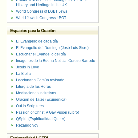
Rainbow Jews – Celebrating LGTB Jewish
History and Heritage in the UK
World Congress of LGBT Jews
World Jewish Congress LBGT
Espacios para la Oración
El Evangelio de cada día
El Evangelio del Domingo (José Luis Sicre)
Escuchar el Evangelio del día
Imágenes de la Buena Noticia, Cerezo Barredo
Jesús in Love
La Biblia
Leccionario Común revisado
Liturgia de las Horas
Meditaciones Inclusivas
Oración de Taizé (Ecuménica)
Out In Scriptures
Passion of Christ: A Gay Vision (Libro)
QSpirit (Espiritualidad Queer)
Rezando voy