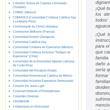
dignam
Colectivo Teresa de Cepeda y Ahumada
(Youtube)
¡Qué bu
COMAC (Mexico)
los al
COMHOCA (Comunidad Cristiana Católica Gay
todos!
y Lesbiana-Perú)
aguacat
Communauté du Christ Libérateur
Communion Béthanie (Francia)
¡Qué b
Comunidad Anawin (Zaragoza)
instru
Comunidad Católica Gay
para e
Comunidad Cristiana de Esperanza (México)
que ca
Comunidad Cristiana Inclusiva "Testigos de
Esperanza" (Chile)
famili
Comunidad de la Diversidad (Iglesia Luterana
daño a 
de Costa Rica)
sería 
Comunidad del Discípulo Amado
formar
Comunidad Homosexual Católica de México
Comunidad Inclusiva Esperanza (Venezuela)
familia
Corazón De Jesús Lgbt
dividi
Covenant Network of Presbyterians
disminu
Creyentes Diverses
sufrim
CRISMHOM
mencio
Cristianismo en Diversidad