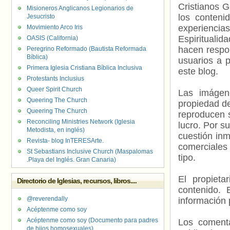
Cristianos G
Misioneros Anglicanos Legionarios de
los contenid
Jesucristo
experienci
Movimiento Arco Iris
Espiritualid
OASIS (California)
hacen respo
Peregrino Reformado (Bautista Reformada
Bíblica)
usuarios a p
Primera Iglesia Cristiana Bíblica Inclusiva
este blog.
Protestants Inclusius
Queer Spirit Church
Las imágene
Queering The Church
propiedad de
Queering The Church
reproducen s
Reconciling Ministries Network (Iglesia
lucro. Por s
Metodista, en inglés)
cuestión inm
Revista- blog InTERESArte.
comerciales 
St Sebastians Inclusive Church (Maspalomas
tipo.
.Playa del Inglés. Gran Canaria)
El propieta
Directorio de Iglesias, recursos, libros....
contenido. 
@reverendally
información 
Acéptenme como soy
Acéptenme como soy (Documento para padres
Los comenta
de hijos homosexuales)