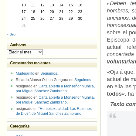
«Deben te
10
11
12
13
14
15
16
hombres, sa
17
18
19
20
21
22
23
ancianos, d
24
25
26
27
28
29
30
homosexua
31
sobre el po
« Sep
Episcopal d
Archivos
actual ref
Archivos
concertada
voluntaria
Comentarios recientes
«Ojalá que, 
Mudejarillo
en
Seguimos…
actual de m
Ricardo Alonso Ochoa Gongora
en
Seguimos…
en ella las 
resignado
en
Carta abierta a Monseñor Munilla,
por Miguel Sánchez Zambrano.
todos
«, ha
resignado
en
Carta abierta a Monseñor Munilla,
por Miguel Sánchez Zambrano.
Texto com
resignado
en
“Homosexualidad. Las Razones
de Dios”, de Miguel Sánchez Zambrano
Categorías