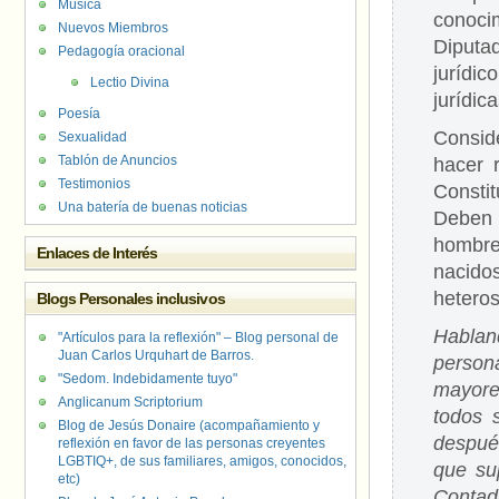
Música
conoci
Nuevos Miembros
Diputa
Pedagogía oracional
jurídic
Lectio Divina
jurídic
Poesía
Consid
Sexualidad
Tablón de Anuncios
hacer 
Testimonios
Consti
Una batería de buenas noticias
Deben 
hombre
Enlaces de Interés
nacidos
hetero
Blogs Personales inclusivos
Hablan
"Artículos para la reflexión" – Blog personal de
Juan Carlos Urquhart de Barros.
person
"Sedom. Indebidamente tuyo"
mayore
Anglicanum Scriptorium
todos 
Blog de Jesús Donaire (acompañamiento y
despué
reflexión en favor de las personas creyentes
LGBTIQ+, de sus familiares, amigos, conocidos,
que su
etc)
Contada