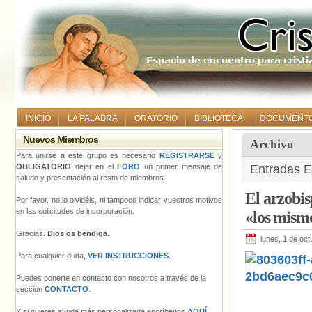
INICIO
LA PALABRA
ORATORIO
BIBLIOTECA
DOCUMENT
Nuevos Miembros
Archivo
Para unirse a este grupo es necesario
REGISTRARSE
y
OBLIGATORIO
dejar en el
FORO
un primer mensaje de
Entradas Et
saludo y presentación al resto de miembros.
El arzobis
Por favor, no lo olvidéis, ni tampoco indicar vuestros motivos
en las solicitudes de incorporación.
«los mismo
Gracias.
Dios os bendiga.
lunes, 1 de oc
Para cualquier duda,
VER INSTRUCCIONES
.
Puedes ponerte en contacto con nosotros a través de la
sección
CONTACTO
.
Y si quieres ayuda más personalizada escríbenos
AQUÍ