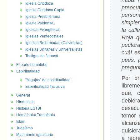
nada m
Iglesia Ortodoxa
preoc
Iglesia Ortodoxa Copta
person
Iglesia Presbiteriana
simple
Iglesia Valdense
la call
Iglesias Evangélicas
Iglesias Pentecostales
Roja q
Iglesias Reformadas (Calvinistas)
pector
Iglesias Unitarias y Universalistas
cuál es
Testigos de Jehová
pues, 
El parte homófobo
pregun
Espiritualidad
Por pr
"Migajas" de espiritualidad
librem
Espiritualidad Inclusiva
que, 
General
debié
Hinduísmo
desacu
Historia LGTBI
temor 
Homofobia/ Transfobia.
Islam
alcanza
Judaísmo
quisier
Matrimonio igualitario
a repr