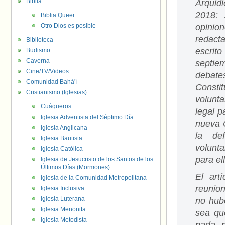
Biblia
Arquid
2018: 
Biblia Queer
Otro Dios es posible
opinio
redact
Biblioteca
escrit
Budismo
Caverna
septie
Cine/TV/Videos
debates
Comunidad Bahá'í
Consti
Cristianismo (Iglesias)
volunt
Cuáqueros
legal p
Iglesia Adventista del Séptimo Día
nueva 
Iglesia Anglicana
la de
Iglesia Bautista
volunt
Iglesia Católica
para el
Iglesia de Jesucristo de los Santos de los
Últimos Días (Mormones)
El art
Iglesia de la Comunidad Metropolitana
reunion
Iglesia Inclusiva
Iglesia Luterana
no hub
Iglesia Menonita
sea qu
Iglesia Metodista