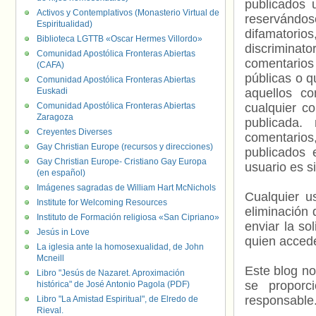
publicados 
Activos y Contemplativos (Monasterio Virtual de
reservándos
Espiritualidad)
difamatorio
Biblioteca LGTTB «Oscar Hermes Villordo»
discriminat
Comunidad Apostólica Fronteras Abiertas
comentarios
(CAFA)
públicas o 
Comunidad Apostólica Fronteras Abiertas
Euskadi
aquellos c
Comunidad Apostólica Fronteras Abiertas
cualquier c
Zaragoza
publicada.
Creyentes Diverses
comentarios,
Gay Christian Europe (recursos y direcciones)
publicados 
Gay Christian Europe- Cristiano Gay Europa
usuario es s
(en español)
Imágenes sagradas de William Hart McNichols
Cualquier us
Institute for Welcoming Resources
eliminación 
Instituto de Formación religiosa «San Cipriano»
enviar la so
Jesús in Love
quien accede
La iglesia ante la homosexualidad, de John
Mcneill
Este blog no
Libro "Jesús de Nazaret. Aproximación
se proporc
histórica" de José Antonio Pagola (PDF)
responsable
Libro "La Amistad Espiritual", de Elredo de
Rieval.