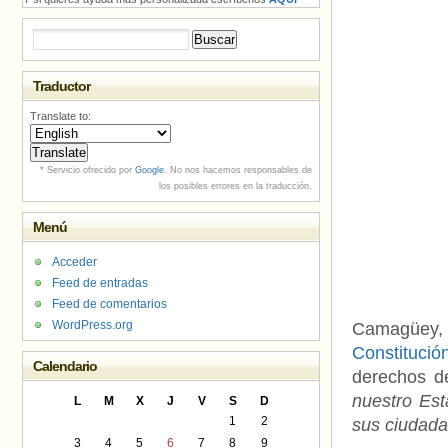
Buscar:
Traductor
Translate to:
* Servicio ofrecido por
Google
. No nos hacemos responsables de
los posibles errores en la traducción.
Menú
Acceder
Feed de entradas
Feed de comentarios
WordPress.org
Camagüey
Constituci
Calendario
derechos d
nuestro Est
L
M
X
J
V
S
D
1
2
sus ciudad
3
4
5
6
7
8
9