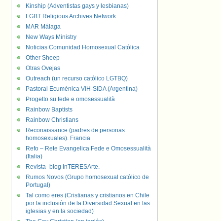
Kinship (Adventistas gays y lesbianas)
LGBT Religious Archives Network
MAR Málaga
New Ways Ministry
Noticias Comunidad Homosexual Católica
Other Sheep
Otras Ovejas
Outreach (un recurso católico LGTBQ)
Pastoral Ecuménica VIH-SIDA (Argentina)
Progetto su fede e omosessualità
Rainbow Baptists
Rainbow Christians
Reconaissance (padres de personas
homosexuales). Francia
Refo – Rete Evangelica Fede e Omosessualità
(Italia)
Revista- blog InTERESArte.
Rumos Novos (Grupo homosexual católico de
Portugal)
Tal como eres (Cristianas y cristianos en Chile
por la inclusión de la Diversidad Sexual en las
iglesias y en la sociedad)