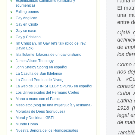
llama 
Espiritualidad caminante (cristiana y
ecuménica)
El mat
Falling poems
una mu
Gay Anglican
entre 
Gay en Cristo
Gay se nace.
Ojalá 
Gay y Cristiano
definic
I'm Christian, I'm Gay, let's talk (blog del rev.
de impl
David Eck)
los der
Isla flotante: bitácora de un gay cristiano
James Alison Theology
Como c
John Shelby Spong en español
nos de
La Casulla de San Ildefonso
II: «C
La Ciudad Perdida de Nivorg
corazó
La web de JOHN SHELBY SPONG en español
Los Universículos del Hermano Cortés
Cuba a
Mano a mano con el Pastor
Latina 
Mesoletot (blog de una mujer judía y lesbiana)
1918 (
Moradas de Deus (portugués)
legal 
Moral y Doctrina LGBTI
de mat
Mundo Homo
Nuestra Señora de los Homosexuales
Tambié