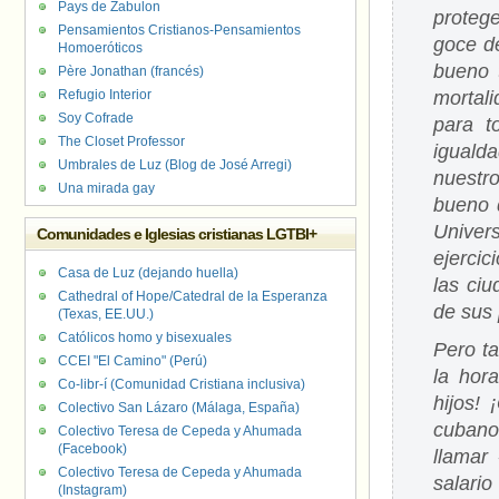
Pays de Zabulon
protege
Pensamientos Cristianos-Pensamientos
goce de
Homoeróticos
bueno 
Père Jonathan (francés)
Refugio Interior
mortali
Soy Cofrade
para t
The Closet Professor
iguald
Umbrales de Luz (Blog de José Arregi)
nuestr
Una mirada gay
bueno 
Univer
Comunidades e Iglesias cristianas LGTBI+
ejerci
Casa de Luz (dejando huella)
las ci
Cathedral of Hope/Catedral de la Esperanza
de sus 
(Texas, EE.UU.)
Católicos homo y bisexuales
Pero t
CCEI "El Camino" (Perú)
la hor
Co-libr-í (Comunidad Cristiana inclusiva)
hijos!
Colectivo San Lázaro (Málaga, España)
cubanos
Colectivo Teresa de Cepeda y Ahumada
(Facebook)
llamar
Colectivo Teresa de Cepeda y Ahumada
salari
(Instagram)