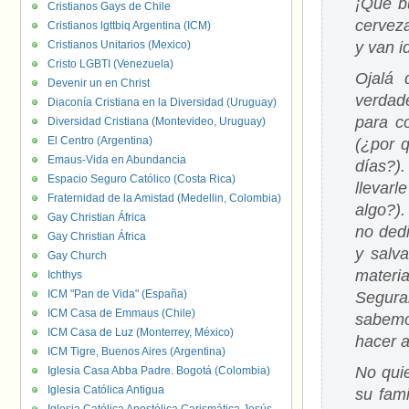
¡Qué b
Cristianos Gays de Chile
cerveza
Cristianos lgttbiq Argentina (ICM)
Cristianos Unitarios (Mexico)
y van i
Cristo LGBTI (Venezuela)
Ojalá 
Devenir un en Christ
verdad
Diaconía Cristiana en la Diversidad (Uruguay)
para co
Diversidad Cristiana (Montevideo, Uruguay)
El Centro (Argentina)
(¿por 
Emaus-Vida en Abundancia
días?)
Espacio Seguro Católico (Costa Rica)
llevar
Fraternidad de la Amistad (Medellin, Colombia)
algo?).
Gay Christian África
no dedi
Gay Christian África
y salva
Gay Church
materi
Ichthys
ICM "Pan de Vida" (España)
Segura
ICM Casa de Emmaus (Chile)
sabemos
ICM Casa de Luz (Monterrey, México)
hacer a
ICM Tigre, Buenos Aires (Argentina)
No quie
Iglesia Casa Abba Padre. Bogotá (Colombia)
Iglesia Católica Antigua
su fam