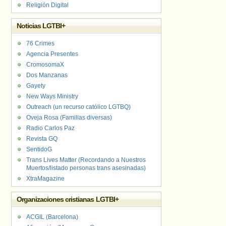
Religión Digital
Noticias LGTBI+
76 Crimes
Agencia Presentes
CromosomaX
Dos Manzanas
Gayety
New Ways Ministry
Outreach (un recurso católico LGTBQ)
Oveja Rosa (Familias diversas)
Radio Carlos Paz
Revista GQ
SentidoG
Trans Lives Matter (Recordando a Nuestros
Muertos/listado personas trans asesinadas)
XtraMagazine
Organizaciones cristianas LGTBI+
ACGIL (Barcelona)