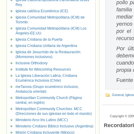
Iglesia Católica Apostólica Carismática Jesús
pollo p
Rey
famili
Iglesia católica Ecuménica (ICE)
mediar 
Iglesia Comunidad Metropolitana (ICM) de
Toronto
yernos
Iglesia Comunidad Metropolitana (ICM) Los
por el
Ángeles-EE.UU.
recurso
Iglesia Cristiana de la Puerta
Iglesia Cristiana Unitaria de Argentina
Por úl
Iglesia de Jesucristo de la Restauración.
debemo
(Mormones inclusivos).
cuando 
Inclusive Orthodoxy
propia 
Institute for Welcoming Resources
La Iglesia Liberación Latina, Cristiana
Fuente 
Ecuménica Inclusiva (Chile)
meTanoia (Grupo ecuménico inclusivo,
Andalucía oriental)
General
,
Iglesi
Metropolitan Community Church (Página
central, en inglés)
Metropolitan Community Churches. MCC.
(Direcciones de sus iglesias en todo el mundo)
Copyright © 200
Ministerio Arco Iris Latino (MCC)
Recordator
Ministerio Cristiano Bíblico Inclusivo (Argentina)
Misión Cristiana Incluyente (México)