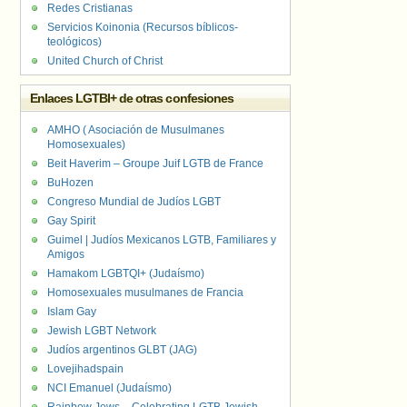
Redes Cristianas
Servicios Koinonia (Recursos bíblicos-
teológicos)
United Church of Christ
Enlaces LGTBI+ de otras confesiones
AMHO ( Asociación de Musulmanes
Homosexuales)
Beit Haverim – Groupe Juif LGTB de France
BuHozen
Congreso Mundial de Judíos LGBT
Gay Spirit
Guimel | Judíos Mexicanos LGTB, Familiares y
Amigos
Hamakom LGBTQI+ (Judaísmo)
Homosexuales musulmanes de Francia
Islam Gay
Jewish LGBT Network
Judíos argentinos GLBT (JAG)
Lovejihadspain
NCI Emanuel (Judaísmo)