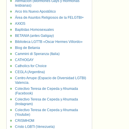
Afirmación (Mormones Gays y mormonas
lesbianas)
Arco Iris Nuevo Apostólico
Área de Asuntos Religiosos de la FELGTBI+
AXIOS
Baptistas Homosexuales
BETANIA (antes Galigay)
Biblioteca LGTTB «Oscar Hermes Villordo»
Blog de Betania
Cammini di Speranza (Italia)
CATHOGAY
Catholics for Choice
CEGLA (Argentina)
Centro Arrupe (Espacio de Diversidad LGTBI)
Valencia.
Colectivo Teresa de Cepeda y Ahumada
(Facebook)
Colectivo Teresa de Cepeda y Ahumada
(Instagram)
Colectivo Teresa de Cepeda y Ahumada
(Youtube)
CRISMHOM
Cristo LGBTI (Venezuela)