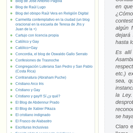
Blog de José Antonio Pagola
en que
Blog de Raúl Lugo
¿Cómo 
Blog del obispo Raúl Vera en Religión Digital
Carmelita contemplativo en la ciudad (un blog
contest
oracional en la escuela de Teresa de Jhs y
algún 
Juan de la +)
dejará
Cartujo con licencia propia
hasta l
Católico y Gay
Católico+Gay
Es all
Concordia, el blog de Oswaldo Gallo Serrato
Asambl
Confesiones de Trasnoche
respec
Congregación Luterana San Pedro y San Pablo
(Costa Rica)
etc.) e
Contranatura (Abraham Puche)
sea, q
Cristiano Arco Iris
instanc
Cristiano y Gay
la Ley
Cristiano y gay!!! Sí ¿y qué?
despro
El Blog de Abdennur Prado
recono
El Blog de Xabier Pikaza
El cristiano indignado
se haya
El Frasco de Alabastro
Claro 
Escrituras Inclusivas