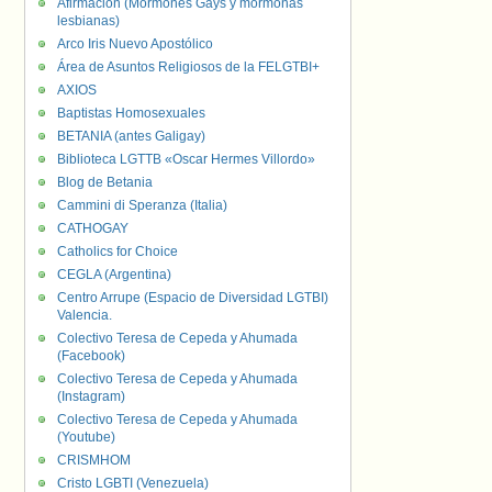
Afirmación (Mormones Gays y mormonas
lesbianas)
Arco Iris Nuevo Apostólico
Área de Asuntos Religiosos de la FELGTBI+
AXIOS
Baptistas Homosexuales
BETANIA (antes Galigay)
Biblioteca LGTTB «Oscar Hermes Villordo»
Blog de Betania
Cammini di Speranza (Italia)
CATHOGAY
Catholics for Choice
CEGLA (Argentina)
Centro Arrupe (Espacio de Diversidad LGTBI)
Valencia.
Colectivo Teresa de Cepeda y Ahumada
(Facebook)
Colectivo Teresa de Cepeda y Ahumada
(Instagram)
Colectivo Teresa de Cepeda y Ahumada
(Youtube)
CRISMHOM
Cristo LGBTI (Venezuela)