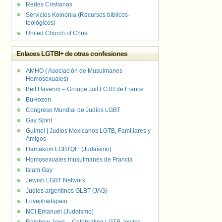
Redes Cristianas
Servicios Koinonia (Recursos bíblicos-
teológicos)
United Church of Christ
Enlaces LGTBI+ de otras confesiones
AMHO ( Asociación de Musulmanes
Homosexuales)
Beit Haverim – Groupe Juif LGTB de France
BuHozen
Congreso Mundial de Judíos LGBT
Gay Spirit
Guimel | Judíos Mexicanos LGTB, Familiares y
Amigos
Hamakom LGBTQI+ (Judaísmo)
Homosexuales musulmanes de Francia
Islam Gay
Jewish LGBT Network
Judíos argentinos GLBT (JAG)
Lovejihadspain
NCI Emanuel (Judaísmo)