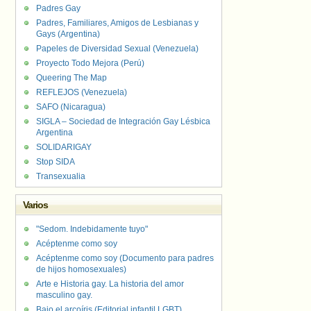
Padres Gay
Padres, Familiares, Amigos de Lesbianas y
Gays (Argentina)
Papeles de Diversidad Sexual (Venezuela)
Proyecto Todo Mejora (Perú)
Queering The Map
REFLEJOS (Venezuela)
SAFO (Nicaragua)
SIGLA – Sociedad de Integración Gay Lésbica
Argentina
SOLIDARIGAY
Stop SIDA
Transexualia
Varios
"Sedom. Indebidamente tuyo"
Acéptenme como soy
Acéptenme como soy (Documento para padres
de hijos homosexuales)
Arte e Historia gay. La historia del amor
masculino gay.
Bajo el arcoíris (Editorial infantil LGBT).