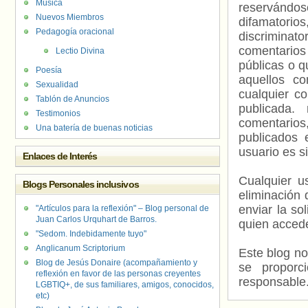
Música
reservándos
Nuevos Miembros
difamatorio
Pedagogía oracional
discriminat
comentarios
Lectio Divina
públicas o 
Poesía
aquellos c
Sexualidad
cualquier c
Tablón de Anuncios
publicada.
Testimonios
comentarios,
Una batería de buenas noticias
publicados 
usuario es s
Enlaces de Interés
Cualquier us
Blogs Personales inclusivos
eliminación 
enviar la so
"Artículos para la reflexión" – Blog personal de
Juan Carlos Urquhart de Barros.
quien accede
"Sedom. Indebidamente tuyo"
Anglicanum Scriptorium
Este blog no
Blog de Jesús Donaire (acompañamiento y
se proporc
reflexión en favor de las personas creyentes
responsable
LGBTIQ+, de sus familiares, amigos, conocidos,
etc)