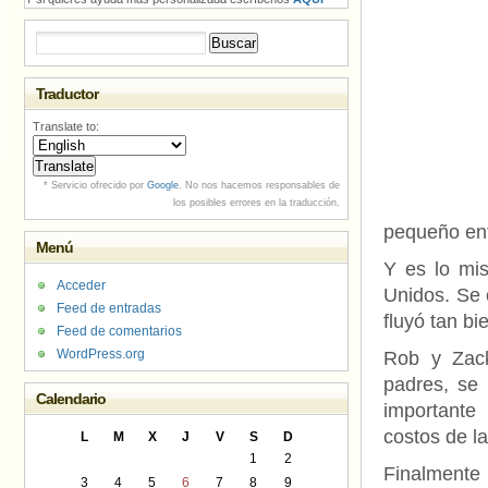
Buscar:
Traductor
Translate to:
* Servicio ofrecido por
Google
. No nos hacemos responsables de
los posibles errores en la traducción.
pequeño ent
Menú
Y es lo mi
Acceder
Unidos. Se 
Feed de entradas
fluyó tan b
Feed de comentarios
WordPress.org
Rob y Zack
padres, se 
Calendario
importante 
costos de l
L
M
X
J
V
S
D
1
2
Finalmente
3
4
5
6
7
8
9