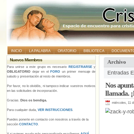
INICIO
LA PALABRA
ORATORIO
BIBLIOTECA
DOCUMENT
Nuevos Miembros
Archivo
Para unirse a este grupo es necesario
REGISTRARSE
y
OBLIGATORIO
dejar en el
FORO
un primer mensaje de
Entradas E
saludo y presentación al resto de miembros.
Nos apunta
Por favor, no lo olvidéis, ni tampoco indicar vuestros motivos
en las solicitudes de incorporación.
llamada. ¡
Gracias.
Dios os bendiga.
miércoles, 11 
Para cualquier duda,
VER INSTRUCCIONES
.
Puedes ponerte en contacto con nosotros a través de la
sección
CONTACTO
.
Y si quieres ayuda más personalizada escríbenos
AQUÍ