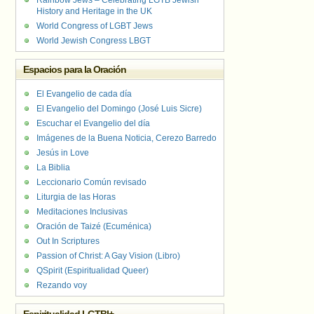
Rainbow Jews – Celebrating LGTB Jewish
History and Heritage in the UK
World Congress of LGBT Jews
World Jewish Congress LBGT
Espacios para la Oración
El Evangelio de cada día
El Evangelio del Domingo (José Luis Sicre)
Escuchar el Evangelio del día
Imágenes de la Buena Noticia, Cerezo Barredo
Jesús in Love
La Biblia
Leccionario Común revisado
Liturgia de las Horas
Meditaciones Inclusivas
Oración de Taizé (Ecuménica)
Out In Scriptures
Passion of Christ: A Gay Vision (Libro)
QSpirit (Espiritualidad Queer)
Rezando voy