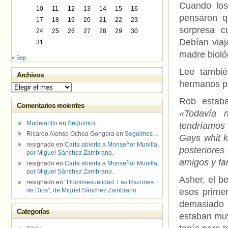
Cuando los
10
11
12
13
14
15
16
pensaron q
17
18
19
20
21
22
23
sorpresa c
24
25
26
27
28
29
30
Debían viaj
31
madre bioló
« Sep
Lee tambié
Archivos
hermanos pa
Archivos
Rob estaba
Comentarios recientes
«Todavía 
Mudejarillo
en
Seguimos…
tendríamos
Ricardo Alonso Ochoa Gongora
en
Seguimos…
Gays whit k
resignado
en
Carta abierta a Monseñor Munilla,
posteriores
por Miguel Sánchez Zambrano.
amigos y fam
resignado
en
Carta abierta a Monseñor Munilla,
por Miguel Sánchez Zambrano.
Asher, el b
resignado
en
“Homosexualidad. Las Razones
de Dios”, de Miguel Sánchez Zambrano
esos prime
demasiado 
Categorías
estaban muy