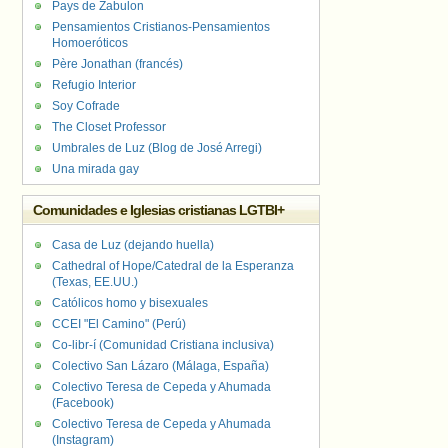
Pays de Zabulon
Pensamientos Cristianos-Pensamientos
Homoeróticos
Père Jonathan (francés)
Refugio Interior
Soy Cofrade
The Closet Professor
Umbrales de Luz (Blog de José Arregi)
Una mirada gay
Comunidades e Iglesias cristianas LGTBI+
Casa de Luz (dejando huella)
Cathedral of Hope/Catedral de la Esperanza
(Texas, EE.UU.)
Católicos homo y bisexuales
CCEI "El Camino" (Perú)
Co-libr-í (Comunidad Cristiana inclusiva)
Colectivo San Lázaro (Málaga, España)
Colectivo Teresa de Cepeda y Ahumada
(Facebook)
Colectivo Teresa de Cepeda y Ahumada
(Instagram)