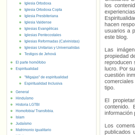
Iglesia Ortodoxa
los contenid
Iglesia Ortodoxa Copta
experienci
Iglesia Presbiteriana
Espiritualid
Iglesia Valdense
hacen respo
Iglesias Evangélicas
usuarios a p
Iglesias Pentecostales
este blog.
Iglesias Reformadas (Calvinistas)
Iglesias Unitarias y Universalistas
Las imágene
Testigos de Jehová
propiedad de
reproducen s
El parte homófobo
lucro. Por s
Espiritualidad
cuestión inm
"Migajas" de espiritualidad
comerciales 
Espiritualidad Inclusiva
tipo.
General
Hinduísmo
El propieta
Historia LGTBI
contenido. 
Homofobia/ Transfobia.
información 
Islam
Judaísmo
Los comenta
Matrimonio igualitario
publicados 