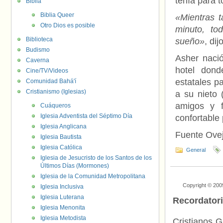
tenía para t
Biblia
Biblia Queer
«Mientras 
Otro Dios es posible
minuto, to
Biblioteca
sueño»
, dij
Budismo
Asher nació
Caverna
hotel dond
Cine/TV/Videos
estatales p
Comunidad Bahá'í
Cristianismo (Iglesias)
a su nieto 
amigos y f
Cuáqueros
Iglesia Adventista del Séptimo Día
confortable
Iglesia Anglicana
Fuente Ove
Iglesia Bautista
Iglesia Católica
General
Iglesia de Jesucristo de los Santos de los
Últimos Días (Mormones)
Iglesia de la Comunidad Metropolitana
Copyright © 200
Iglesia Inclusiva
Iglesia Luterana
Recordator
Iglesia Menonita
Iglesia Metodista
Cristianos G