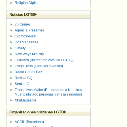
Religión Digital
Noticias LGTBI+
76 Crimes
Agencia Presentes
CromosomaX
Dos Manzanas
Gayety
New Ways Ministry
Outreach (un recurso católico LGTBQ)
Oveja Rosa (Familias diversas)
Radio Carlos Paz
Revista GQ
SentidoG
Trans Lives Matter (Recordando a Nuestros
Muertos/listado personas trans asesinadas)
XtraMagazine
Organizaciones cristianas LGTBI+
ACGIL (Barcelona)