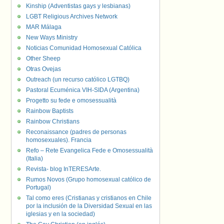
Kinship (Adventistas gays y lesbianas)
LGBT Religious Archives Network
MAR Málaga
New Ways Ministry
Noticias Comunidad Homosexual Católica
Other Sheep
Otras Ovejas
Outreach (un recurso católico LGTBQ)
Pastoral Ecuménica VIH-SIDA (Argentina)
Progetto su fede e omosessualità
Rainbow Baptists
Rainbow Christians
Reconaissance (padres de personas
homosexuales). Francia
Refo – Rete Evangelica Fede e Omosessualità
(Italia)
Revista- blog InTERESArte.
Rumos Novos (Grupo homosexual católico de
Portugal)
Tal como eres (Cristianas y cristianos en Chile
por la inclusión de la Diversidad Sexual en las
iglesias y en la sociedad)