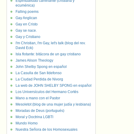
Espiritualidad caminante (cristiana y
ecuménica)
Falling poems
Gay Anglican
Gay en Cristo
Gay se nace.
Gay y Cristiano
I'm Christian, I'm Gay, let's talk (blog del rev.
David Eck)
Isla flotante: bitácora de un gay cristiano
James Alison Theology
John Shelby Spong en español
La Casulla de San Ildefonso
La Ciudad Perdida de Nivorg
La web de JOHN SHELBY SPONG en español
Los Universículos del Hermano Cortés
Mano a mano con el Pastor
Mesoletot (blog de una mujer judía y lesbiana)
Moradas de Deus (portugués)
Moral y Doctrina LGBTI
Mundo Homo
Nuestra Señora de los Homosexuales