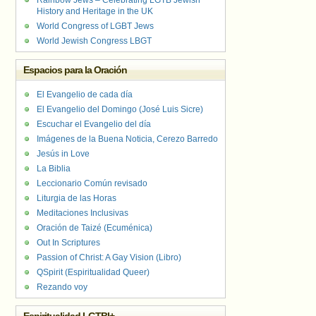
Rainbow Jews – Celebrating LGTB Jewish
History and Heritage in the UK
World Congress of LGBT Jews
World Jewish Congress LBGT
Espacios para la Oración
El Evangelio de cada día
El Evangelio del Domingo (José Luis Sicre)
Escuchar el Evangelio del día
Imágenes de la Buena Noticia, Cerezo Barredo
Jesús in Love
La Biblia
Leccionario Común revisado
Liturgia de las Horas
Meditaciones Inclusivas
Oración de Taizé (Ecuménica)
Out In Scriptures
Passion of Christ: A Gay Vision (Libro)
QSpirit (Espiritualidad Queer)
Rezando voy