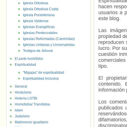
Espiritualid
Iglesia Ortodoxa
hacen respo
Iglesia Ortodoxa Copta
usuarios a p
Iglesia Presbiteriana
este blog.
Iglesia Valdense
Iglesias Evangélicas
Las imágene
Iglesias Pentecostales
propiedad de
Iglesias Reformadas (Calvinistas)
reproducen s
Iglesias Unitarias y Universalistas
lucro. Por s
Testigos de Jehová
cuestión inm
El parte homófobo
comerciales 
Espiritualidad
tipo.
"Migajas" de espiritualidad
El propieta
Espiritualidad Inclusiva
contenido. 
General
información 
Hinduísmo
Historia LGTBI
Los comenta
Homofobia/ Transfobia.
publicados 
Islam
reservándos
Judaísmo
difamatorio
Matrimonio igualitario
discriminat