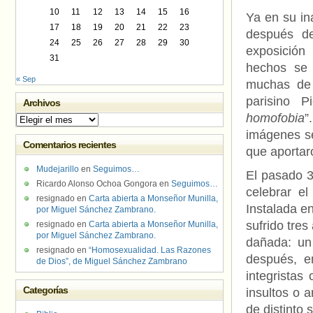
10
11
12
13
14
15
16
Ya en su in
17
18
19
20
21
22
23
después de
24
25
26
27
28
29
30
exposició
31
hechos se 
« Sep
muchas de l
parisino P
Archivos
homofobia
”
Archivos
imágenes se
Comentarios recientes
que aportar
Mudejarillo
en
Seguimos…
El pasado 3
Ricardo Alonso Ochoa Gongora
en
Seguimos…
celebrar e
resignado
en
Carta abierta a Monseñor Munilla,
Instalada en
por Miguel Sánchez Zambrano.
sufrido tre
resignado
en
Carta abierta a Monseñor Munilla,
por Miguel Sánchez Zambrano.
dañada: un
resignado
en
“Homosexualidad. Las Razones
después, e
de Dios”, de Miguel Sánchez Zambrano
integristas 
Categorías
insultos o 
de distinto 