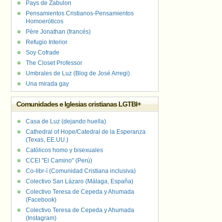
Pays de Zabulon
Pensamientos Cristianos-Pensamientos
Homoeróticos
Père Jonathan (francés)
Refugio Interior
Soy Cofrade
The Closet Professor
Umbrales de Luz (Blog de José Arregi)
Una mirada gay
Comunidades e Iglesias cristianas LGTBI+
Casa de Luz (dejando huella)
Cathedral of Hope/Catedral de la Esperanza
(Texas, EE.UU.)
Católicos homo y bisexuales
CCEI "El Camino" (Perú)
Co-libr-í (Comunidad Cristiana inclusiva)
Colectivo San Lázaro (Málaga, España)
Colectivo Teresa de Cepeda y Ahumada
(Facebook)
Colectivo Teresa de Cepeda y Ahumada
(Instagram)