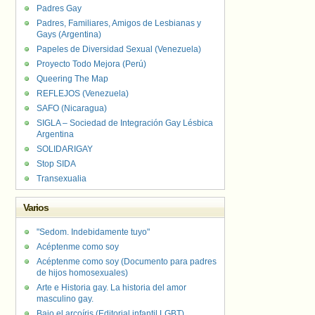
Padres Gay
Padres, Familiares, Amigos de Lesbianas y
Gays (Argentina)
Papeles de Diversidad Sexual (Venezuela)
Proyecto Todo Mejora (Perú)
Queering The Map
REFLEJOS (Venezuela)
SAFO (Nicaragua)
SIGLA – Sociedad de Integración Gay Lésbica
Argentina
SOLIDARIGAY
Stop SIDA
Transexualia
Varios
"Sedom. Indebidamente tuyo"
Acéptenme como soy
Acéptenme como soy (Documento para padres
de hijos homosexuales)
Arte e Historia gay. La historia del amor
masculino gay.
Bajo el arcoíris (Editorial infantil LGBT).