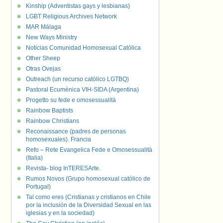
Kinship (Adventistas gays y lesbianas)
LGBT Religious Archives Network
MAR Málaga
New Ways Ministry
Noticias Comunidad Homosexual Católica
Other Sheep
Otras Ovejas
Outreach (un recurso católico LGTBQ)
Pastoral Ecuménica VIH-SIDA (Argentina)
Progetto su fede e omosessualità
Rainbow Baptists
Rainbow Christians
Reconaissance (padres de personas
homosexuales). Francia
Refo – Rete Evangelica Fede e Omosessualità
(Italia)
Revista- blog InTERESArte.
Rumos Novos (Grupo homosexual católico de
Portugal)
Tal como eres (Cristianas y cristianos en Chile
por la inclusión de la Diversidad Sexual en las
iglesias y en la sociedad)