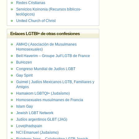
Redes Cristianas
Servicios Koinonia (Recursos bíblicos-
teológicos)
United Church of Christ
Enlaces LGTBI+ de otras confesiones
AMHO ( Asociación de Musulmanes
Homosexuales)
Beit Haverim – Groupe Juif LGTB de France
BuHozen
Congreso Mundial de Judíos LGBT
Gay Spirit
Guimel | Judíos Mexicanos LGTB, Familiares y
Amigos
Hamakom LGBTQI+ (Judaísmo)
Homosexuales musulmanes de Francia
Islam Gay
Jewish LGBT Network
Judíos argentinos GLBT (JAG)
Lovejihadspain
NCI Emanuel (Judaísmo)