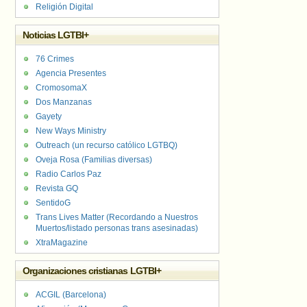
Religión Digital
Noticias LGTBI+
76 Crimes
Agencia Presentes
CromosomaX
Dos Manzanas
Gayety
New Ways Ministry
Outreach (un recurso católico LGTBQ)
Oveja Rosa (Familias diversas)
Radio Carlos Paz
Revista GQ
SentidoG
Trans Lives Matter (Recordando a Nuestros
Muertos/listado personas trans asesinadas)
XtraMagazine
Organizaciones cristianas LGTBI+
ACGIL (Barcelona)