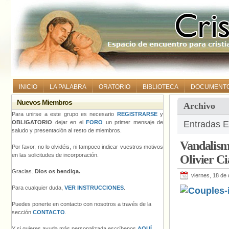
INICIO
LA PALABRA
ORATORIO
BIBLIOTECA
DOCUMENT
Nuevos Miembros
Archivo
Para unirse a este grupo es necesario
REGISTRARSE
y
OBLIGATORIO
dejar en el
FORO
un primer mensaje de
Entradas E
saludo y presentación al resto de miembros.
Vandalismo
Por favor, no lo olvidéis, ni tampoco indicar vuestros motivos
en las solicitudes de incorporación.
Olivier C
Gracias.
Dios os bendiga.
viernes, 18 de
Para cualquier duda,
VER INSTRUCCIONES
.
Puedes ponerte en contacto con nosotros a través de la
sección
CONTACTO
.
Y si quieres ayuda más personalizada escríbenos
AQUÍ