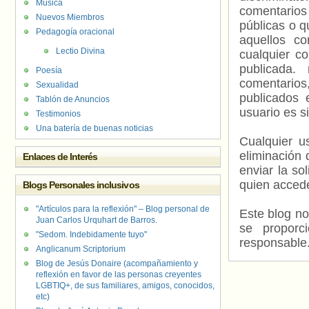
Música
comentarios
Nuevos Miembros
públicas o 
Pedagogía oracional
aquellos c
Lectio Divina
cualquier c
publicada.
Poesía
comentarios,
Sexualidad
publicados 
Tablón de Anuncios
usuario es s
Testimonios
Una batería de buenas noticias
Cualquier us
eliminación 
Enlaces de Interés
enviar la so
quien accede
Blogs Personales inclusivos
"Artículos para la reflexión" – Blog personal de
Este blog no
Juan Carlos Urquhart de Barros.
se proporc
"Sedom. Indebidamente tuyo"
responsable
Anglicanum Scriptorium
Blog de Jesús Donaire (acompañamiento y
reflexión en favor de las personas creyentes
LGBTIQ+, de sus familiares, amigos, conocidos,
etc)