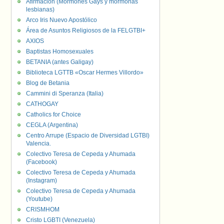
Afirmación (Mormones Gays y mormonas
lesbianas)
Arco Iris Nuevo Apostólico
Área de Asuntos Religiosos de la FELGTBI+
AXIOS
Baptistas Homosexuales
BETANIA (antes Galigay)
Biblioteca LGTTB «Oscar Hermes Villordo»
Blog de Betania
Cammini di Speranza (Italia)
CATHOGAY
Catholics for Choice
CEGLA (Argentina)
Centro Arrupe (Espacio de Diversidad LGTBI)
Valencia.
Colectivo Teresa de Cepeda y Ahumada
(Facebook)
Colectivo Teresa de Cepeda y Ahumada
(Instagram)
Colectivo Teresa de Cepeda y Ahumada
(Youtube)
CRISMHOM
Cristo LGBTI (Venezuela)