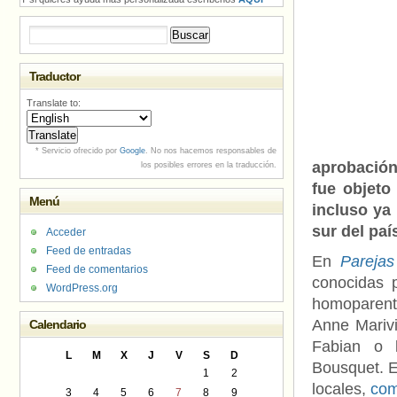
Buscar:
Traductor
Translate to:
* Servicio ofrecido por
Google
. No nos hacemos responsables de
aprobación 
los posibles errores en la traducción.
fue objeto
Menú
incluso ya
sur del paí
Acceder
Feed de entradas
En
Parejas
Feed de comentarios
conocidas 
WordPress.org
homoparenta
Anne Marivi
Calendario
Fabian o 
L
M
X
J
V
S
D
Bousquet. E
1
2
locales,
com
3
4
5
6
7
8
9