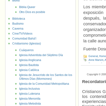
Biblia
Los miembro
Biblia Queer
exposición
Otro Dios es posible
después, l
Biblioteca
conservad
Budismo
Caverna
organizado
Cine/TV/Videos
comprometió
Comunidad Bahá'í
la calle aun
Cristianismo (Iglesias)
Fuente Do
Cuáqueros
Iglesia Adventista del Séptimo Día
General
,
Homof
Iglesia Anglicana
Anne Marivin
,
A
Bousquet
,
Jea
Iglesia Bautista
Pierre Aidenb
Iglesia Católica
Copyright © 200
Iglesia de Jesucristo de los Santos de los
Últimos Días (Mormones)
Recordator
Iglesia de la Comunidad Metropolitana
Iglesia Inclusiva
Cristianos G
Iglesia Luterana
los contenid
Iglesia Menonita
experienci
Iglesia Metodista