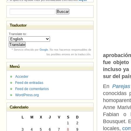
Buscar:
Traductor
Translate to:
* Servicio ofrecido por
Google
. No nos hacemos responsables de
aprobación 
los posibles errores en la traducción.
fue objeto
Menú
incluso ya
sur del paí
Acceder
Feed de entradas
En
Parejas
Feed de comentarios
conocidas 
WordPress.org
homoparenta
Anne Marivi
Calendario
Fabian o 
L
M
X
J
V
S
D
Bousquet. E
1
2
locales,
com
3
4
5
6
7
8
9