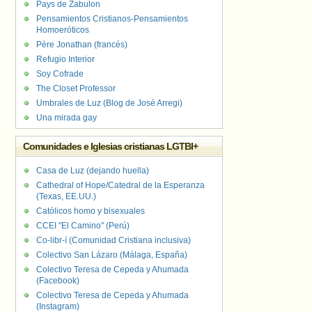
Pays de Zabulon
Pensamientos Cristianos-Pensamientos
Homoeróticos
Père Jonathan (francés)
Refugio Interior
Soy Cofrade
The Closet Professor
Umbrales de Luz (Blog de José Arregi)
Una mirada gay
Comunidades e Iglesias cristianas LGTBI+
Casa de Luz (dejando huella)
Cathedral of Hope/Catedral de la Esperanza
(Texas, EE.UU.)
Católicos homo y bisexuales
CCEI "El Camino" (Perú)
Co-libr-í (Comunidad Cristiana inclusiva)
Colectivo San Lázaro (Málaga, España)
Colectivo Teresa de Cepeda y Ahumada
(Facebook)
Colectivo Teresa de Cepeda y Ahumada
(Instagram)