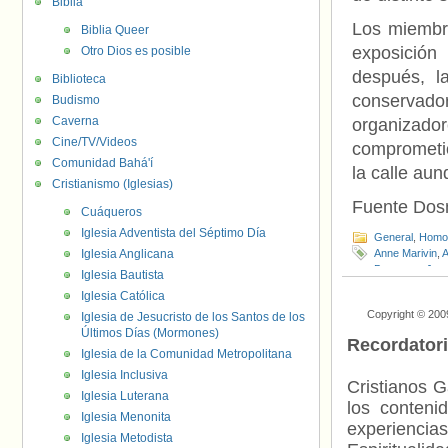
Biblia
Los miembro
Biblia Queer
exposición
Otro Dios es posible
después, l
Biblioteca
conservad
Budismo
Caverna
organizado
Cine/TV/Videos
comprometió
Comunidad Bahá'í
la calle aun
Cristianismo (Iglesias)
Fuente Do
Cuáqueros
Iglesia Adventista del Séptimo Día
General
,
Homof
Iglesia Anglicana
Anne Marivin
,
A
Bousquet
,
Jea
Iglesia Bautista
Pierre Aidenb
Iglesia Católica
Copyright © 200
Iglesia de Jesucristo de los Santos de los
Últimos Días (Mormones)
Recordator
Iglesia de la Comunidad Metropolitana
Iglesia Inclusiva
Cristianos G
Iglesia Luterana
los contenid
Iglesia Menonita
experienci
Iglesia Metodista