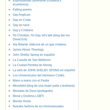
Espiritualidad caminante (cristiana y
ecuménica)
Falling poems
Gay Anglican
Gay en Cristo
Gay se nace.
Gay y Cristiano
I'm Christian, I'm Gay, let's talk (blog del rev.
David Eck)
Isla flotante: bitácora de un gay cristiano
James Alison Theology
John Shelby Spong en español
La Casulla de San Ildefonso
La Ciudad Perdida de Nivorg
La web de JOHN SHELBY SPONG en español
Los Universículos del Hermano Cortés
Mano a mano con el Pastor
Mesoletot (blog de una mujer judía y lesbiana)
Moradas de Deus (portugués)
Moral y Doctrina LGBTI
Mundo Homo
Nuestra Señora de los Homosexuales