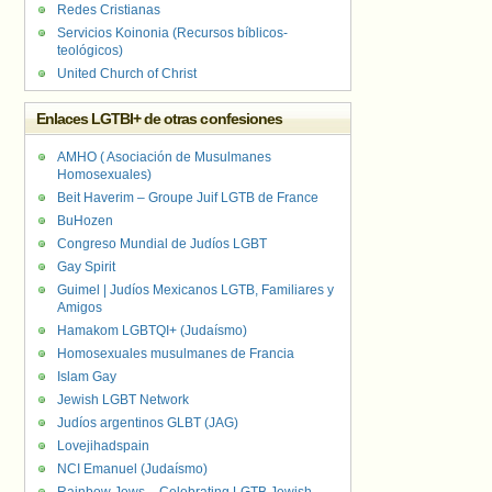
Redes Cristianas
Servicios Koinonia (Recursos bíblicos-
teológicos)
United Church of Christ
Enlaces LGTBI+ de otras confesiones
AMHO ( Asociación de Musulmanes
Homosexuales)
Beit Haverim – Groupe Juif LGTB de France
BuHozen
Congreso Mundial de Judíos LGBT
Gay Spirit
Guimel | Judíos Mexicanos LGTB, Familiares y
Amigos
Hamakom LGBTQI+ (Judaísmo)
Homosexuales musulmanes de Francia
Islam Gay
Jewish LGBT Network
Judíos argentinos GLBT (JAG)
Lovejihadspain
NCI Emanuel (Judaísmo)