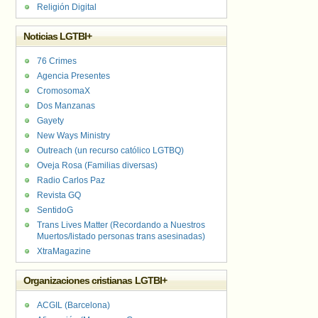
Religión Digital
Noticias LGTBI+
76 Crimes
Agencia Presentes
CromosomaX
Dos Manzanas
Gayety
New Ways Ministry
Outreach (un recurso católico LGTBQ)
Oveja Rosa (Familias diversas)
Radio Carlos Paz
Revista GQ
SentidoG
Trans Lives Matter (Recordando a Nuestros
Muertos/listado personas trans asesinadas)
XtraMagazine
Organizaciones cristianas LGTBI+
ACGIL (Barcelona)