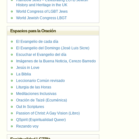
Rainbow Jews – Celebrating LGTB Jewish
History and Heritage in the UK
World Congress of LGBT Jews
World Jewish Congress LBGT
Espacios para la Oración
El Evangelio de cada día
El Evangelio del Domingo (José Luis Sicre)
Escuchar el Evangelio del día
Imágenes de la Buena Noticia, Cerezo Barredo
Jesús in Love
La Biblia
Leccionario Común revisado
Liturgia de las Horas
Meditaciones Inclusivas
Oración de Taizé (Ecuménica)
Out In Scriptures
Passion of Christ: A Gay Vision (Libro)
QSpirit (Espiritualidad Queer)
Rezando voy