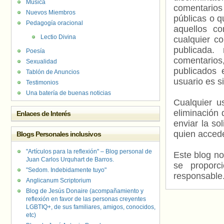
Música
comentarios
Nuevos Miembros
públicas o 
Pedagogía oracional
aquellos c
Lectio Divina
cualquier c
publicada.
Poesía
comentarios,
Sexualidad
publicados 
Tablón de Anuncios
usuario es s
Testimonios
Una batería de buenas noticias
Cualquier us
eliminación 
Enlaces de Interés
enviar la so
quien accede
Blogs Personales inclusivos
"Artículos para la reflexión" – Blog personal de
Este blog no
Juan Carlos Urquhart de Barros.
se proporc
"Sedom. Indebidamente tuyo"
responsable
Anglicanum Scriptorium
Blog de Jesús Donaire (acompañamiento y
reflexión en favor de las personas creyentes
LGBTIQ+, de sus familiares, amigos, conocidos,
etc)