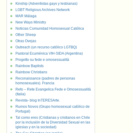
Kinship (Adventistas gays y lesbianas)
LGBT Religious Archives Network
MAR Málaga
New Ways Ministry
Noticias Comunidad Homosexual Católica
Other Sheep
Otras Ovejas
Outreach (un recurso católico LGTBQ)
Pastoral Ecuménica VIH-SIDA (Argentina)
Progetto su fede e omosessualità
Rainbow Baptists
Rainbow Christians
Reconaissance (padres de personas
homosexuales). Francia
Refo – Rete Evangelica Fede e Omosessualità
(Italia)
Revista- blog InTERESArte.
Rumos Novos (Grupo homosexual católico de
Portugal)
Tal como eres (Cristianas y cristianos en Chile
por la inclusión de la Diversidad Sexual en las
iglesias y en la sociedad)