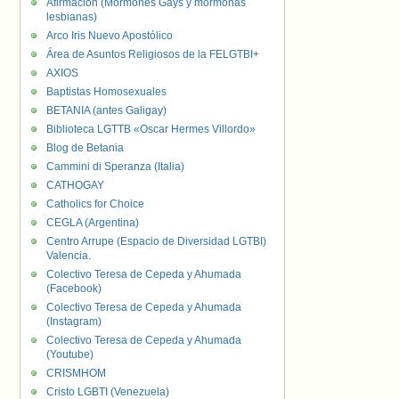
Afirmación (Mormones Gays y mormonas
lesbianas)
Arco Iris Nuevo Apostólico
Área de Asuntos Religiosos de la FELGTBI+
AXIOS
Baptistas Homosexuales
BETANIA (antes Galigay)
Biblioteca LGTTB «Oscar Hermes Villordo»
Blog de Betania
Cammini di Speranza (Italia)
CATHOGAY
Catholics for Choice
CEGLA (Argentina)
Centro Arrupe (Espacio de Diversidad LGTBI)
Valencia.
Colectivo Teresa de Cepeda y Ahumada
(Facebook)
Colectivo Teresa de Cepeda y Ahumada
(Instagram)
Colectivo Teresa de Cepeda y Ahumada
(Youtube)
CRISMHOM
Cristo LGBTI (Venezuela)