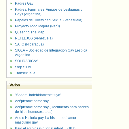
Padres Gay
Padres, Familiares, Amigos de Lesbianas y
Gays (Argentina)
Papeles de Diversidad Sexual (Venezuela)
Proyecto Todo Mejora (Perú)
Queering The Map
REFLEJOS (Venezuela)
SAFO (Nicaragua)
SIGLA – Sociedad de Integración Gay Lésbica
Argentina
SOLIDARIGAY
Stop SIDA
Transexualia
Varios
"Sedom. Indebidamente tuyo"
Acéptenme como soy
Acéptenme como soy (Documento para padres
de hijos homosexuales)
Arte e Historia gay. La historia del amor
masculino gay.
Bajo el arcoíris (Editorial infantil LGBT).