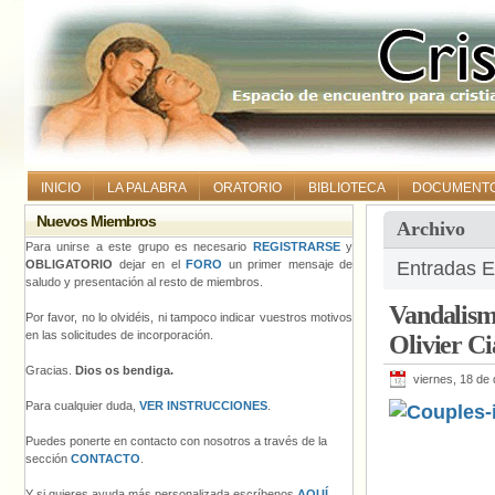
INICIO
LA PALABRA
ORATORIO
BIBLIOTECA
DOCUMENT
Nuevos Miembros
Archivo
Para unirse a este grupo es necesario
REGISTRARSE
y
OBLIGATORIO
dejar en el
FORO
un primer mensaje de
Entradas Et
saludo y presentación al resto de miembros.
Vandalismo
Por favor, no lo olvidéis, ni tampoco indicar vuestros motivos
en las solicitudes de incorporación.
Olivier C
Gracias.
Dios os bendiga.
viernes, 18 de
Para cualquier duda,
VER INSTRUCCIONES
.
Puedes ponerte en contacto con nosotros a través de la
sección
CONTACTO
.
Y si quieres ayuda más personalizada escríbenos
AQUÍ