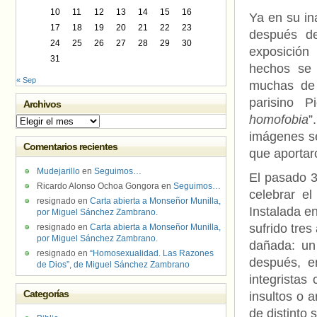
10
11
12
13
14
15
16
Ya en su in
17
18
19
20
21
22
23
después de
24
25
26
27
28
29
30
exposició
31
hechos se 
« Sep
muchas de l
parisino P
Archivos
homofobia
”
Archivos
imágenes se
Comentarios recientes
que aportar
Mudejarillo
en
Seguimos…
El pasado 3
Ricardo Alonso Ochoa Gongora
en
Seguimos…
celebrar e
resignado
en
Carta abierta a Monseñor Munilla,
Instalada en
por Miguel Sánchez Zambrano.
sufrido tre
resignado
en
Carta abierta a Monseñor Munilla,
por Miguel Sánchez Zambrano.
dañada: un
resignado
en
“Homosexualidad. Las Razones
después, e
de Dios”, de Miguel Sánchez Zambrano
integristas 
Categorías
insultos o 
de distinto 