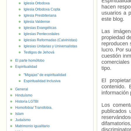
Espiritualid
Iglesia Ortodoxa
hacen respo
Iglesia Ortodoxa Copta
usuarios a p
Iglesia Presbiteriana
este blog.
Iglesia Valdense
Iglesias Evangélicas
Las imágene
Iglesias Pentecostales
propiedad de
Iglesias Reformadas (Calvinistas)
reproducen s
Iglesias Unitarias y Universalistas
lucro. Por s
Testigos de Jehová
cuestión inm
El parte homófobo
comerciales 
Espiritualidad
tipo.
"Migajas" de espiritualidad
El propieta
Espiritualidad Inclusiva
contenido. 
General
información 
Hinduísmo
Historia LGTBI
Los comenta
Homofobia/ Transfobia.
publicados 
Islam
reservándos
Judaísmo
difamatorio
Matrimonio igualitario
discriminat