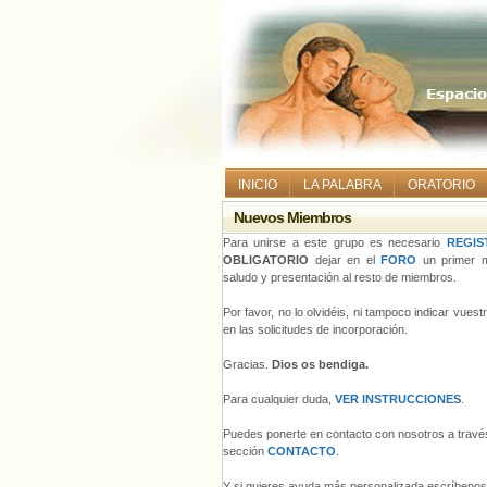
INICIO
LA PALABRA
ORATORIO
Nuevos Miembros
Para unirse a este grupo es necesario
REGIS
OBLIGATORIO
dejar en el
FORO
un primer m
saludo y presentación al resto de miembros.
Por favor, no lo olvidéis, ni tampoco indicar vues
en las solicitudes de incorporación.
Gracias.
Dios os bendiga.
Para cualquier duda,
VER INSTRUCCIONES
.
Puedes ponerte en contacto con nosotros a través
sección
CONTACTO
.
Y si quieres ayuda más personalizada escríbeno