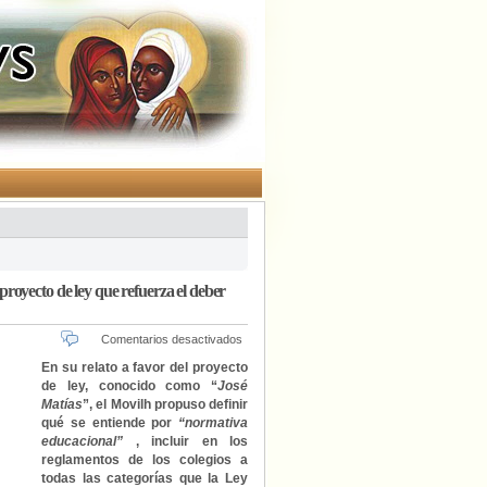
royecto de ley que refuerza el deber
en
Comentarios desactivados
Movilh
En su relato a favor del proyecto
pide
de ley, conocido como “
José
a
Matías
”, el Movilh propuso definir
Comisión
qué se entiende por
“normativa
de
educacional”
, incluir en los
Educación
reglamentos de los colegios a
del
todas las categorías que la Ley
Senado