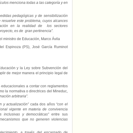
ículos menciona todas a las categoría y en
edidas pedagógicas y de sensibilización
e resuelve este problema, cuyos alcances
itación en la realidad de los sectores
royecto, es de gran pertinencia”.
l ministro de Educación, Marco Ávila
idel Espinoza (PS), José García Ruminot
 Educación y la Ley sobre Subvención del
lir de mejor manera el principio legal de
os educacionales a contar con reglamentos
mo la normativa o directrices del Mineduc,
nación arbitraria”.
n y actualización”
cada dos años
“con el
onal vigente en materia de convivencia
es inclusivas y democráticas”
entre sus
mecanismos que no generen violencias
blecimiento, a través del encargado de