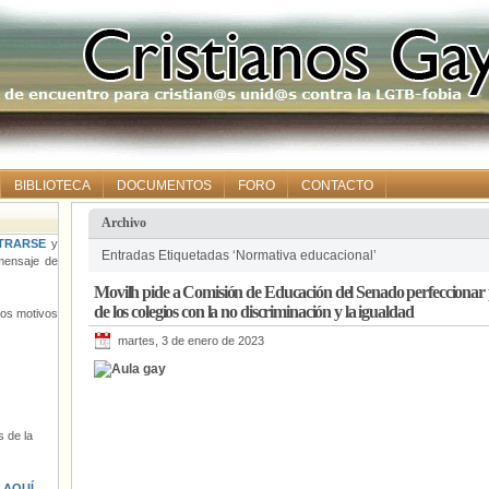
BIBLIOTECA
DOCUMENTOS
FORO
CONTACTO
Archivo
TRARSE
y
Entradas Etiquetadas ‘Normativa educacional’
ensaje de
Movilh pide a Comisión de Educación del Senado perfeccionar p
de los colegios con la no discriminación y la igualdad
tros motivos
martes, 3 de enero de 2023
 de la
s
AQUÍ