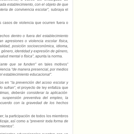
 cada establecimiento, con el objeto de que
eria de convivencia escolar”,
subraya el
 casos de violencia que ocurren fuera o
hos dentro o fuera del establecimiento
n agresiones o violencia escolar física,
alidad, posición socioeconómica, idioma,
l, género, identidad y expresión de género,
alud mental o física”
, apunta la norma.
iante que se funden”
en tales motivos
”
olencia
“de manera presencial, por medios
del establecimiento educacional”
.
os en “
la prevención del acoso escolar y
o sufran”
, el proyecto de ley enfatiza que
ctimas, deberán considerar la aplicación
 suspensión preventiva del empleo, la
 acuerdo con la gravedad de los hechos
ver; la participación de todos los miembros
izaje, así como a
“prevenir toda forma de
amientos”.