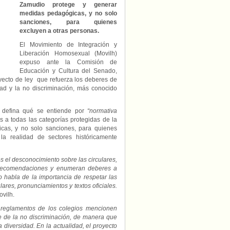
perfeccionar
Zamudio protege y generar
proyecto
medidas pedagógicas, y no solo
de
sanciones, para quienes
ley
excluyen a otras personas.
que
El Movimiento de Integración y
refuerza
Liberación Homosexual (Movilh)
el
deber
expuso ante la Comisión de
de
Educación y Cultura del Senado,
los
oyecto de ley que refuerza los deberes de
colegios
dad y la no discriminación, más conocido
con
la
y defina qué se entiende por
“normativa
no
discriminación
os a todas las categorías protegidas de la
y
cas, y no solo sanciones, para quienes
la
la realidad de sectores históricamente
igualdad
s el desconocimiento sobre las circulares,
n recomendaciones y enumeran deberes a
lo habla de la importancia de respetar las
lares, pronunciamientos y textos oficiales.
ovilh.
reglamentos de los colegios mencionen
e de la no discriminación, de manera que
diversidad. En la actualidad, el proyecto