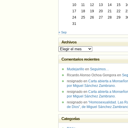
10
11
12
13
14
15
1
17
18
19
20
21
22
2
24
25
26
27
28
29
3
31
« Sep
Archivos
Archivos
Comentarios recientes
Mudejarillo
en
Seguimos…
Ricardo Alonso Ochoa Gongora
en
Se
resignado
en
Carta abierta a Monseñor
por Miguel Sánchez Zambrano.
resignado
en
Carta abierta a Monseñor
por Miguel Sánchez Zambrano.
resignado
en
“Homosexualidad. Las R
de Dios”, de Miguel Sánchez Zambran
Categorías