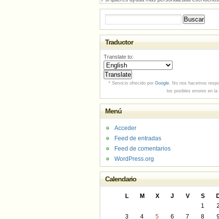
Buscar:
Traductor
Translate to:
* Servicio ofrecido por
Google
. No nos hacemos respo
los posibles errores en la
Menú
Acceder
Feed de entradas
Feed de comentarios
WordPress.org
Calendario
L
M
X
J
V
S
1
3
4
5
6
7
8