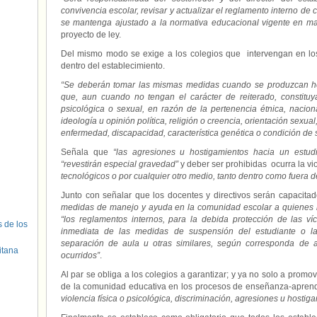
convivencia escolar, revisar y actualizar el reglamento interno de
se mantenga ajustado a la normativa educacional vigente en mat
proyecto de ley.
Del mismo modo se exige a los colegios que intervengan en los
dentro del establecimiento.
“Se deberán tomar las mismas medidas cuando se produzcan hec
que, aun cuando no tengan el carácter de reiterado, constituya
psicológica o sexual, en razón de la pertenencia étnica, nacion
ideología u opinión política, religión o creencia, orientación sexua
enfermedad, discapacidad, característica genética o condición de s
Señala que
“las agresiones u hostigamientos hacia un estud
“revestirán especial gravedad”
y deber ser prohibidas ocurra la vi
tecnológicos o por cualquier otro medio, tanto dentro como fuera 
Junto con señalar que los docentes y directivos serán capacitad
medidas de manejo y ayuda en la comunidad escolar a quienes l
“los reglamentos internos, para la debida protección de las ví
s de los
inmediata de las medidas de suspensión del estudiante o la
separación de aula u otras similares, según corresponda de
itana
ocurridos”
.
Al par se obliga a los colegios a garantizar; y ya no solo a promo
de la comunidad educativa en los procesos de enseñanza-aprend
violencia física o psicológica, discriminación, agresiones u hostig