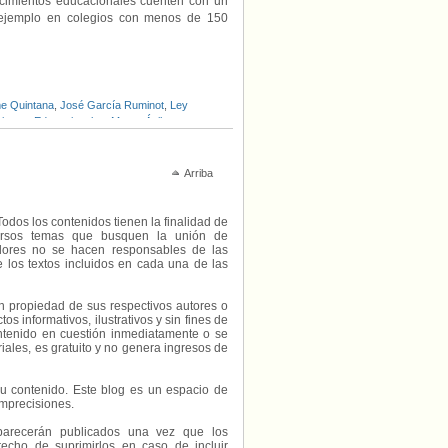
ecimientos educacionales cuenten con un
 ejemplo en colegios con menos de 150
e Quintana
,
José García Ruminot
,
Ley
mientos Educacionales
,
Marco Ávila
,
”
,
PS
,
RN
,
UDI
,
Yasna Provoste
Arriba
Todos los contenidos tienen la finalidad de
diversos temas que busquen la unión de
radores no se hacen responsables de las
e los textos incluidos en cada una de las
on propiedad de sus respectivos autores o
s informativos, ilustrativos y sin fines de
contenido en cuestión inmediatamente o se
riales, es gratuito y no genera ingresos de
e su contenido. Este blog es un espacio de
imprecisiones.
parecerán publicados una vez que los
echo de suprimirlos en caso de incluir