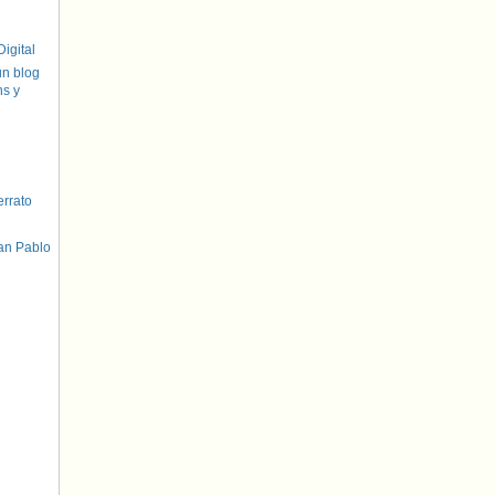
igital
un blog
hs y
errato
an Pablo