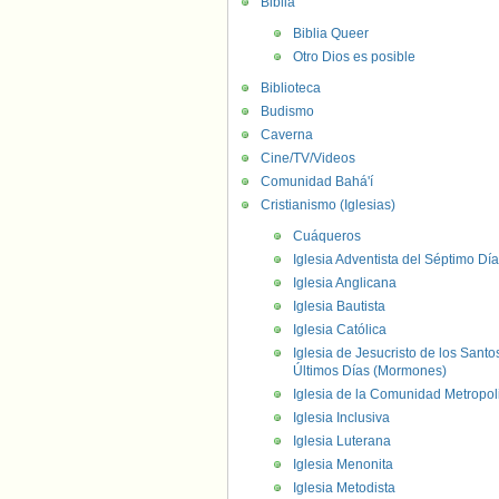
Biblia
Biblia Queer
Otro Dios es posible
Biblioteca
Budismo
Caverna
Cine/TV/Videos
Comunidad Bahá'í
Cristianismo (Iglesias)
Cuáqueros
Iglesia Adventista del Séptimo Día
Iglesia Anglicana
Iglesia Bautista
Iglesia Católica
Iglesia de Jesucristo de los Santo
Últimos Días (Mormones)
Iglesia de la Comunidad Metropol
Iglesia Inclusiva
Iglesia Luterana
Iglesia Menonita
Iglesia Metodista