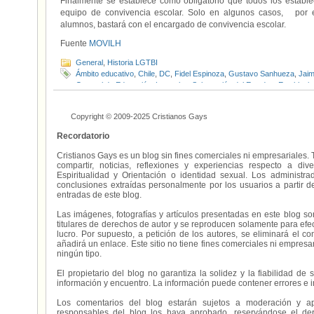
Finalmente se establece como obligatorio que todos los establ
equipo de convivencia escolar. Solo en algunos casos, por
alumnos, bastará con el encargado de convivencia escolar.
Fuente
MOVILH
General
,
Historia LGTBI
Ámbito educativo
,
Chile
,
DC
,
Fidel Espinoza
,
Gustavo Sanhueza
,
Jaim
General de Educación
,
Ley sobre Subvención del Estado a Estableci
MOVILH
,
Normativa educacional
,
PPD
,
Proyecto de Ley “José Matías
Copyright © 2009-2025 Cristianos Gays
Recordatorio
Cristianos Gays es un blog sin fines comerciales ni empresariales. 
compartir, noticias, reflexiones y experiencias respecto a 
Espiritualidad y Orientación o identidad sexual. Los administ
conclusiones extraídas personalmente por los usuarios a partir d
entradas de este blog.
Las imágenes, fotografías y artículos presentadas en este blog s
titulares de derechos de autor y se reproducen solamente para efecto
lucro. Por supuesto, a petición de los autores, se eliminará el 
añadirá un enlace. Este sitio no tiene fines comerciales ni empresa
ningún tipo.
El propietario del blog no garantiza la solidez y la fiabilidad d
información y encuentro. La información puede contener errores e 
Los comentarios del blog estarán sujetos a moderación y a
responsables del blog los haya aprobado, reservándose el der