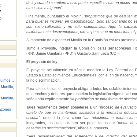
de ley cuando se refiere a este punto específico solo en pocos art
6
otros, solo a algunas”.
3
Finalmente, puntualizó el Movilh,
“propusimos que se detallen m
0
para quienes incurren en discriminación. Solo sancionando no s
son socio-culturales y no solo estudiantiles. Aquí la capac
históricamente desaventajados, otro aspecto que no menciona el p
Al momento de exponer el Movilh en la Comisión estuvo presente e
Junto a Provoste, integran la Comisión los/as senadores/as F
(RN), Jaime Quintana (PPD) y Gustavo Sanhueza (UDI).
El proyecto de ley
El proyecto actualmente en trámite modifica la Ley General de
Estado a Establecimientos Educacionales, con el fin de hacer cump
guimos…
la no discriminación.
 Munilla,
Para tales efectos, el proyecto obliga a todos los establecimient
de derechos y deberes que respeten la legislación vigente, así co
 Munilla,
señalando explícitamente
“la prohibición de toda forma de discrimi
Tales reglamentos deben someterse a un
“proceso de evaluació
azones
objeto de que se mantengan ajustados a la normativa educaci
o
escolar”
, entendida ésta como
“las relaciones e interaccion
integrantes, las cuales deben ser potenciadas por
“medio de 
basadas en discriminaciones”
, añade el proyecto.
“Será responsabilidad del sostenedor y del director del esta