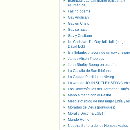
Espiritualidad caminante (cristiana y
ecuménica)
Falling poems
Gay Anglican
Gay en Cristo
Gay se nace.
Gay y Cristiano
I'm Christian, I'm Gay, let's talk (blog del
David Eck)
Isla flotante: bitácora de un gay cristian
James Alison Theology
John Shelby Spong en español
La Casulla de San Ildefonso
La Ciudad Perdida de Nivorg
La web de JOHN SHELBY SPONG en e
Los Universículos del Hermano Cortés
Mano a mano con el Pastor
Mesoletot (blog de una mujer judía y le
Moradas de Deus (portugués)
Moral y Doctrina LGBTI
Mundo Homo
Nuestra Señora de los Homosexuales