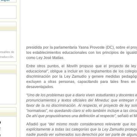
presidida por la parlamentaria Yasna Provoste (DC), sobre el pr
nsables de
los establecimientos educacionales con los principios de igual
 traducción.
como Ley José Matías.
Entre otros puntos, el Movilh propuso que el proyecto de le
educacional”
, obligue a incluir en los reglamentos de los colegi
discriminación por la Ley Zamudio y genere medidas pedagógi
excluyen a otras personas, capacitando para tales fines en 
desaventajados.
“Uno de los problemas que a diario viven estudiantes y docentes e
pronunciamientos y textos oficiales del Mineduc que entrega
favor de la no discriminación. Al respecto, el proyecto de ley so
“normativas”, no quedando claro si ello también incluye a las circu
De ahí que propusiéramos una definición al respecto”,
señaló el M
D
Añadió que
“del mismo modo consideramos relevante que los 
2
explícitamente a todas las categorías que la Ley Zamudio proteg
nadie pueda ver vulnerados sus derechos por ser parte de alguna 
9