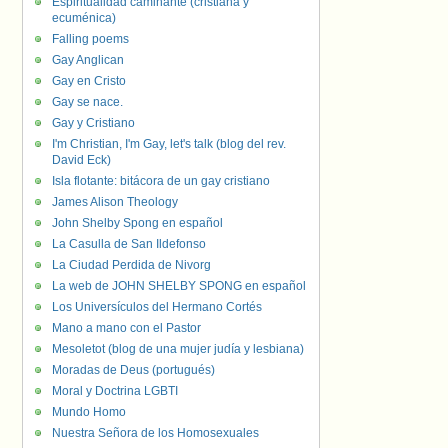
Espiritualidad caminante (cristiana y
ecuménica)
Falling poems
Gay Anglican
Gay en Cristo
Gay se nace.
Gay y Cristiano
I'm Christian, I'm Gay, let's talk (blog del rev.
David Eck)
Isla flotante: bitácora de un gay cristiano
James Alison Theology
John Shelby Spong en español
La Casulla de San Ildefonso
La Ciudad Perdida de Nivorg
La web de JOHN SHELBY SPONG en español
Los Universículos del Hermano Cortés
Mano a mano con el Pastor
Mesoletot (blog de una mujer judía y lesbiana)
Moradas de Deus (portugués)
Moral y Doctrina LGBTI
Mundo Homo
Nuestra Señora de los Homosexuales