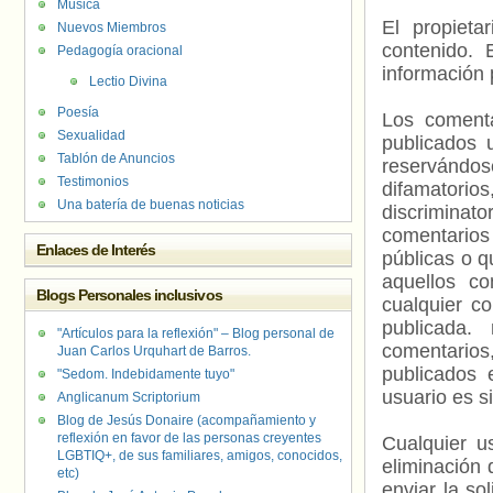
Música
El propieta
Nuevos Miembros
contenido. 
Pedagogía oracional
información 
Lectio Divina
Poesía
Los comenta
Sexualidad
publicados 
Tablón de Anuncios
reservándos
Testimonios
difamatorio
Una batería de buenas noticias
discriminat
comentarios
Enlaces de Interés
públicas o 
aquellos c
Blogs Personales inclusivos
cualquier c
publicada.
"Artículos para la reflexión" – Blog personal de
comentarios,
Juan Carlos Urquhart de Barros.
publicados 
"Sedom. Indebidamente tuyo"
usuario es s
Anglicanum Scriptorium
Blog de Jesús Donaire (acompañamiento y
reflexión en favor de las personas creyentes
Cualquier us
LGBTIQ+, de sus familiares, amigos, conocidos,
eliminación 
etc)
enviar la so