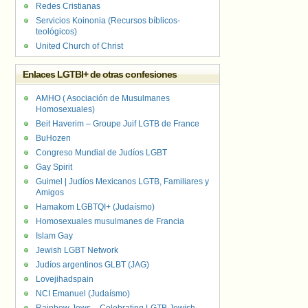
Redes Cristianas
Servicios Koinonia (Recursos bíblicos-
teológicos)
United Church of Christ
Enlaces LGTBI+ de otras confesiones
AMHO ( Asociación de Musulmanes
Homosexuales)
Beit Haverim – Groupe Juif LGTB de France
BuHozen
Congreso Mundial de Judíos LGBT
Gay Spirit
Guimel | Judíos Mexicanos LGTB, Familiares y
Amigos
Hamakom LGBTQI+ (Judaísmo)
Homosexuales musulmanes de Francia
Islam Gay
Jewish LGBT Network
Judíos argentinos GLBT (JAG)
Lovejihadspain
NCI Emanuel (Judaísmo)