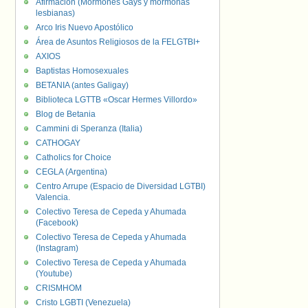
Afirmación (Mormones Gays y mormonas
lesbianas)
Arco Iris Nuevo Apostólico
Área de Asuntos Religiosos de la FELGTBI+
AXIOS
Baptistas Homosexuales
BETANIA (antes Galigay)
Biblioteca LGTTB «Oscar Hermes Villordo»
Blog de Betania
Cammini di Speranza (Italia)
CATHOGAY
Catholics for Choice
CEGLA (Argentina)
Centro Arrupe (Espacio de Diversidad LGTBI)
Valencia.
Colectivo Teresa de Cepeda y Ahumada
(Facebook)
Colectivo Teresa de Cepeda y Ahumada
(Instagram)
Colectivo Teresa de Cepeda y Ahumada
(Youtube)
CRISMHOM
Cristo LGBTI (Venezuela)