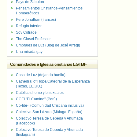
Pays de Zabulon
Pensamientos Cristianos-Pensamientos
Homoeróticos
Père Jonathan (francés)
Refugio Interior
Soy Cofrade
The Closet Professor
Umbrales de Luz (Blog de José Arregi)
Una mirada gay
Comunidades e Iglesias cristianas LGTBI+
Casa de Luz (dejando huella)
Cathedral of Hope/Catedral de la Esperanza
(Texas, EE.UU.)
Católicos homo y bisexuales
CCEI "El Camino" (Perú)
Co-libr-í (Comunidad Cristiana inclusiva)
Colectivo San Lázaro (Málaga, España)
Colectivo Teresa de Cepeda y Ahumada
(Facebook)
Colectivo Teresa de Cepeda y Ahumada
(Instagram)