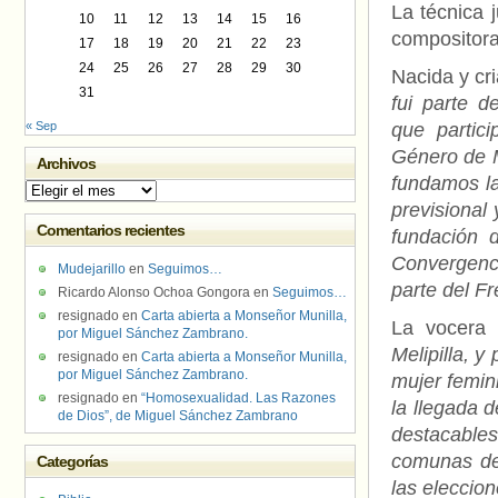
La técnica 
10
11
12
13
14
15
16
compositora
17
18
19
20
21
22
23
24
25
26
27
28
29
30
Nacida y cr
31
fui parte d
« Sep
que partic
Género de M
Archivos
fundamos la
Archivos
previsional 
Comentarios recientes
fundación 
Convergenci
Mudejarillo
en
Seguimos…
parte del F
Ricardo Alonso Ochoa Gongora
en
Seguimos…
resignado
en
Carta abierta a Monseñor Munilla,
La vocera 
por Miguel Sánchez Zambrano.
Melipilla, y
resignado
en
Carta abierta a Monseñor Munilla,
por Miguel Sánchez Zambrano.
mujer femin
resignado
en
“Homosexualidad. Las Razones
la llegada 
de Dios”, de Miguel Sánchez Zambrano
destacables
comunas de 
Categorías
las eleccion