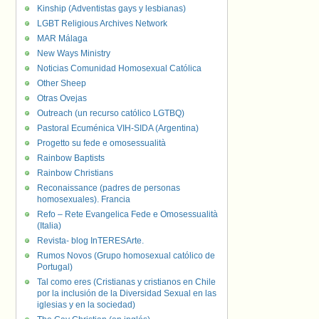
Kinship (Adventistas gays y lesbianas)
LGBT Religious Archives Network
MAR Málaga
New Ways Ministry
Noticias Comunidad Homosexual Católica
Other Sheep
Otras Ovejas
Outreach (un recurso católico LGTBQ)
Pastoral Ecuménica VIH-SIDA (Argentina)
Progetto su fede e omosessualità
Rainbow Baptists
Rainbow Christians
Reconaissance (padres de personas
homosexuales). Francia
Refo – Rete Evangelica Fede e Omosessualità
(Italia)
Revista- blog InTERESArte.
Rumos Novos (Grupo homosexual católico de
Portugal)
Tal como eres (Cristianas y cristianos en Chile
por la inclusión de la Diversidad Sexual en las
iglesias y en la sociedad)