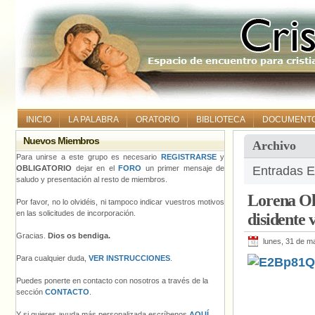
INICIO
LA PALABRA
ORATORIO
BIBLIOTECA
DOCUMENT
Nuevos Miembros
Archivo
Para unirse a este grupo es necesario
REGISTRARSE
y
OBLIGATORIO
dejar en el
FORO
un primer mensaje de
Entradas E
saludo y presentación al resto de miembros.
Lorena Ola
Por favor, no lo olvidéis, ni tampoco indicar vuestros motivos
en las solicitudes de incorporación.
disidente v
Gracias.
Dios os bendiga.
lunes, 31 de m
Para cualquier duda,
VER INSTRUCCIONES
.
Puedes ponerte en contacto con nosotros a través de la
sección
CONTACTO
.
Y si quieres ayuda más personalizada escríbenos
AQUÍ