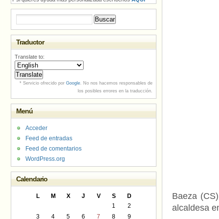
Buscar:
Traductor
Translate to:
* Servicio ofrecido por
Google
. No nos hacemos responsables de
los posibles errores en la traducción.
Menú
Acceder
Feed de entradas
Feed de comentarios
WordPress.org
Calendario
Baeza (CS),
L
M
X
J
V
S
D
1
2
alcaldesa en
3
4
5
6
7
8
9