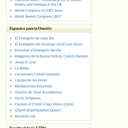
Rainbow Jews – Celebrating LGTB Jewish
History and Heritage in the UK
World Congress of LGBT Jews
World Jewish Congress LBGT
Espacios para la Oración
El Evangelio de cada día
El Evangelio del Domingo (José Luis Sicre)
Escuchar el Evangelio del día
Imágenes de la Buena Noticia, Cerezo Barredo
Jesús in Love
La Biblia
Leccionario Común revisado
Liturgia de las Horas
Meditaciones Inclusivas
Oración de Taizé (Ecuménica)
Out In Scriptures
Passion of Christ: A Gay Vision (Libro)
QSpirit (Espiritualidad Queer)
Rezando voy