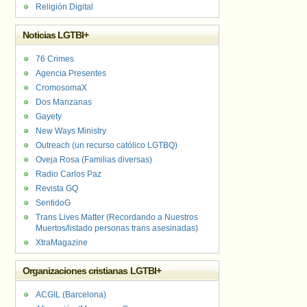
Religión Digital
Noticias LGTBI+
76 Crimes
Agencia Presentes
CromosomaX
Dos Manzanas
Gayety
New Ways Ministry
Outreach (un recurso católico LGTBQ)
Oveja Rosa (Familias diversas)
Radio Carlos Paz
Revista GQ
SentidoG
Trans Lives Matter (Recordando a Nuestros
Muertos/listado personas trans asesinadas)
XtraMagazine
Organizaciones cristianas LGTBI+
ACGIL (Barcelona)