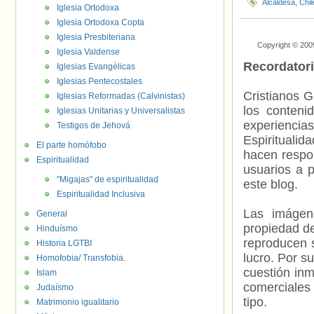
Alcaldesa
,
Chil
Iglesia Ortodoxa
Iglesia Ortodoxa Copta
Iglesia Presbiteriana
Copyright © 200
Iglesia Valdense
Recordator
Iglesias Evangélicas
Iglesias Pentecostales
Cristianos G
Iglesias Reformadas (Calvinistas)
los contenid
Iglesias Unitarias y Universalistas
experienci
Testigos de Jehová
Espiritualid
El parte homófobo
hacen respo
Espiritualidad
usuarios a p
"Migajas" de espiritualidad
este blog.
Espiritualidad Inclusiva
Las imágene
General
propiedad de
Hinduísmo
reproducen s
Historia LGTBI
lucro. Por s
Homofobia/ Transfobia.
cuestión inm
Islam
comerciales 
Judaísmo
tipo.
Matrimonio igualitario