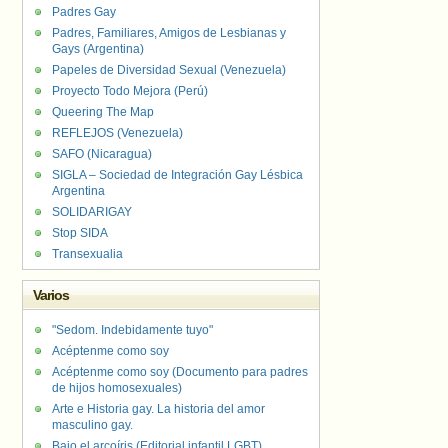
Padres Gay
Padres, Familiares, Amigos de Lesbianas y
Gays (Argentina)
Papeles de Diversidad Sexual (Venezuela)
Proyecto Todo Mejora (Perú)
Queering The Map
REFLEJOS (Venezuela)
SAFO (Nicaragua)
SIGLA – Sociedad de Integración Gay Lésbica
Argentina
SOLIDARIGAY
Stop SIDA
Transexualia
Varios
"Sedom. Indebidamente tuyo"
Acéptenme como soy
Acéptenme como soy (Documento para padres
de hijos homosexuales)
Arte e Historia gay. La historia del amor
masculino gay.
Bajo el arcoíris (Editorial infantil LGBT).