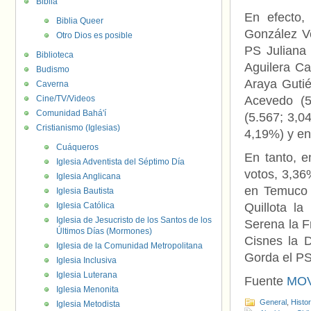
Biblia
En efecto,
Biblia Queer
González Ve
Otro Dios es posible
PS Juliana
Biblioteca
Aguilera Ca
Budismo
Araya Guti
Caverna
Cine/TV/Videos
Acevedo (5
Comunidad Bahá'í
(5.567; 3,0
Cristianismo (Iglesias)
4,19%) y en
Cuáqueros
En tanto, e
Iglesia Adventista del Séptimo Día
votos, 3,36
Iglesia Anglicana
en Temuco 
Iglesia Bautista
Iglesia Católica
Quillota l
Iglesia de Jesucristo de los Santos de los
Serena la F
Últimos Días (Mormones)
Cisnes la D
Iglesia de la Comunidad Metropolitana
Gorda el PS
Iglesia Inclusiva
Iglesia Luterana
Fuente
MOV
Iglesia Menonita
General
,
Histo
Iglesia Metodista