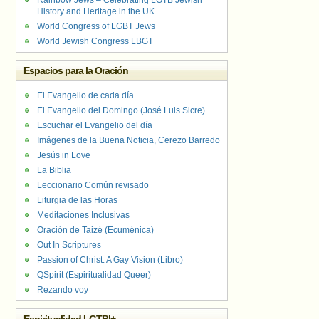
Rainbow Jews – Celebrating LGTB Jewish
History and Heritage in the UK
World Congress of LGBT Jews
World Jewish Congress LBGT
Espacios para la Oración
El Evangelio de cada día
El Evangelio del Domingo (José Luis Sicre)
Escuchar el Evangelio del día
Imágenes de la Buena Noticia, Cerezo Barredo
Jesús in Love
La Biblia
Leccionario Común revisado
Liturgia de las Horas
Meditaciones Inclusivas
Oración de Taizé (Ecuménica)
Out In Scriptures
Passion of Christ: A Gay Vision (Libro)
QSpirit (Espiritualidad Queer)
Rezando voy