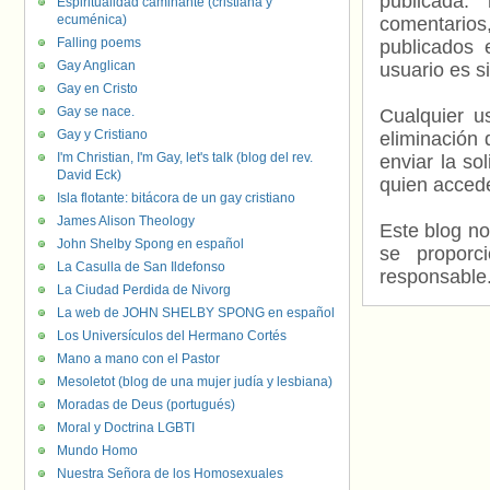
publicada.
Espiritualidad caminante (cristiana y
ecuménica)
comentarios,
Falling poems
publicados 
Gay Anglican
usuario es s
Gay en Cristo
Gay se nace.
Cualquier us
Gay y Cristiano
eliminación 
I'm Christian, I'm Gay, let's talk (blog del rev.
enviar la so
David Eck)
quien accede
Isla flotante: bitácora de un gay cristiano
James Alison Theology
Este blog no
John Shelby Spong en español
se proporc
La Casulla de San Ildefonso
responsable
La Ciudad Perdida de Nivorg
La web de JOHN SHELBY SPONG en español
Los Universículos del Hermano Cortés
Mano a mano con el Pastor
Mesoletot (blog de una mujer judía y lesbiana)
Moradas de Deus (portugués)
Moral y Doctrina LGBTI
Mundo Homo
Nuestra Señora de los Homosexuales