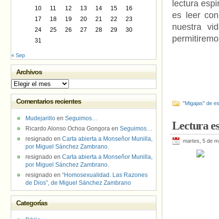
lectura espir
10
11
12
13
14
15
16
es leer con
17
18
19
20
21
22
23
nuestra vi
24
25
26
27
28
29
30
permitiremo
31
« Sep
Archivos
Archivos
Comentarios recientes
"Migajas" de es
Mudejarillo
en
Seguimos…
Lectura es
Ricardo Alonso Ochoa Gongora
en
Seguimos…
resignado
en
Carta abierta a Monseñor Munilla,
martes, 5 de 
por Miguel Sánchez Zambrano.
resignado
en
Carta abierta a Monseñor Munilla,
por Miguel Sánchez Zambrano.
resignado
en
“Homosexualidad. Las Razones
de Dios”, de Miguel Sánchez Zambrano
Categorías