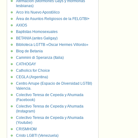
Afirmación (Mormones Gays y mormonas
lesbianas)
Arco Iris Nuevo Apostólico
Área de Asuntos Religiosos de la FELGTBI+
AXIOS
Baptistas Homosexuales
BETANIA (antes Galigay)
Biblioteca LGTTB «Oscar Hermes Villordo»
Blog de Betania
Cammini di Speranza (Italia)
CATHOGAY
Catholics for Choice
CEGLA (Argentina)
Centro Arrupe (Espacio de Diversidad LGTBI)
Valencia.
Colectivo Teresa de Cepeda y Ahumada
(Facebook)
Colectivo Teresa de Cepeda y Ahumada
(Instagram)
Colectivo Teresa de Cepeda y Ahumada
(Youtube)
CRISMHOM
Cristo LGBTI (Venezuela)