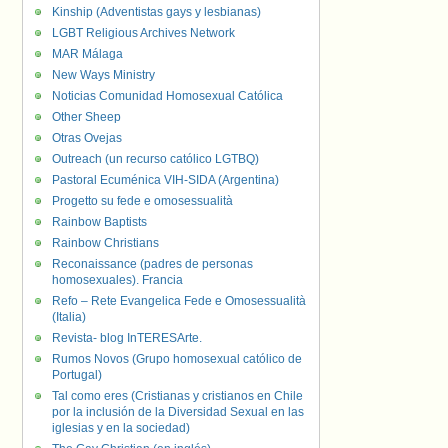
Kinship (Adventistas gays y lesbianas)
LGBT Religious Archives Network
MAR Málaga
New Ways Ministry
Noticias Comunidad Homosexual Católica
Other Sheep
Otras Ovejas
Outreach (un recurso católico LGTBQ)
Pastoral Ecuménica VIH-SIDA (Argentina)
Progetto su fede e omosessualità
Rainbow Baptists
Rainbow Christians
Reconaissance (padres de personas
homosexuales). Francia
Refo – Rete Evangelica Fede e Omosessualità
(Italia)
Revista- blog InTERESArte.
Rumos Novos (Grupo homosexual católico de
Portugal)
Tal como eres (Cristianas y cristianos en Chile
por la inclusión de la Diversidad Sexual en las
iglesias y en la sociedad)