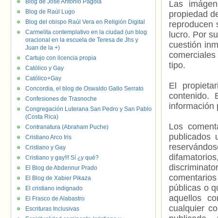
Blog de José Antonio Pagola
Las imágene
Blog de Raúl Lugo
propiedad de
Blog del obispo Raúl Vera en Religión Digital
reproducen s
Carmelita contemplativo en la ciudad (un blog
lucro. Por s
oracional en la escuela de Teresa de Jhs y
cuestión inm
Juan de la +)
comerciales 
Cartujo con licencia propia
tipo.
Católico y Gay
Católico+Gay
El propieta
Concordia, el blog de Oswaldo Gallo Serrato
contenido. 
Confesiones de Trasnoche
información 
Congregación Luterana San Pedro y San Pablo
(Costa Rica)
Los comenta
Contranatura (Abraham Puche)
publicados 
Cristiano Arco Iris
reservándos
Cristiano y Gay
difamatorio
Cristiano y gay!!! Sí ¿y qué?
discriminat
El Blog de Abdennur Prado
comentarios
El Blog de Xabier Pikaza
públicas o 
El cristiano indignado
aquellos c
El Frasco de Alabastro
cualquier c
Escrituras Inclusivas