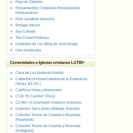
Pays de Zabulon
Pensamientos Cristianos-Pensamientos
Homoeróticos
Père Jonathan (francés)
Refugio Interior
Soy Cofrade
The Closet Professor
Umbrales de Luz (Blog de José Arregi)
Una mirada gay
Comunidades e Iglesias cristianas LGTBI+
Casa de Luz (dejando huella)
Cathedral of Hope/Catedral de la Esperanza
(Texas, EE.UU.)
Católicos homo y bisexuales
CCEI "El Camino" (Perú)
Co-libr-í (Comunidad Cristiana inclusiva)
Colectivo San Lázaro (Málaga, España)
Colectivo Teresa de Cepeda y Ahumada
(Facebook)
Colectivo Teresa de Cepeda y Ahumada
(Instagram)