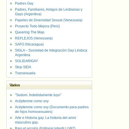
Padres Gay
Padres, Familiares, Amigos de Lesbianas y
Gays (Argentina)
Papeles de Diversidad Sexual (Venezuela)
Proyecto Todo Mejora (Perú)
Queering The Map
REFLEJOS (Venezuela)
SAFO (Nicaragua)
SIGLA – Sociedad de Integración Gay Lésbica
Argentina
SOLIDARIGAY
Stop SIDA
Transexualia
Varios
"Sedom. Indebidamente tuyo"
Acéptenme como soy
Acéptenme como soy (Documento para padres
de hijos homosexuales)
Arte e Historia gay. La historia del amor
masculino gay.
Bajo el arcoíris (Editorial infantil LGBT).