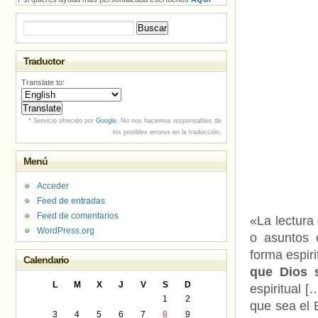
Buscar:
Traductor
Translate to:
* Servicio ofrecido por
Google
. No nos hacemos responsables de
los posibles errores en la traducción.
Menú
Acceder
Feed de entradas
Feed de comentarios
«La lectura 
WordPress.org
o asuntos e
forma espiri
Calendario
que Dios 
L
M
X
J
V
S
D
espiritual 
1
2
que sea el 
3
4
5
6
7
8
9