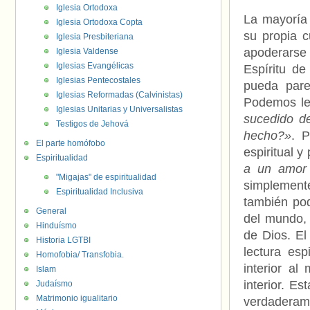
Iglesia Ortodoxa
La mayoría 
Iglesia Ortodoxa Copta
su propia c
Iglesia Presbiteriana
apoderarse
Iglesia Valdense
Iglesias Evangélicas
Espíritu d
Iglesias Pentecostales
pueda parec
Iglesias Reformadas (Calvinistas)
Podemos lee
Iglesias Unitarias y Universalistas
sucedido d
Testigos de Jehová
hecho?»
. P
El parte homófobo
espiritual y
Espiritualidad
a un amor
"Migajas" de espiritualidad
simplement
Espiritualidad Inclusiva
también pod
General
del mundo, 
Hinduísmo
de Dios. El
Historia LGTBI
lectura esp
Homofobia/ Transfobia.
interior al
Islam
interior. E
Judaísmo
Matrimonio igualitario
verdaderam