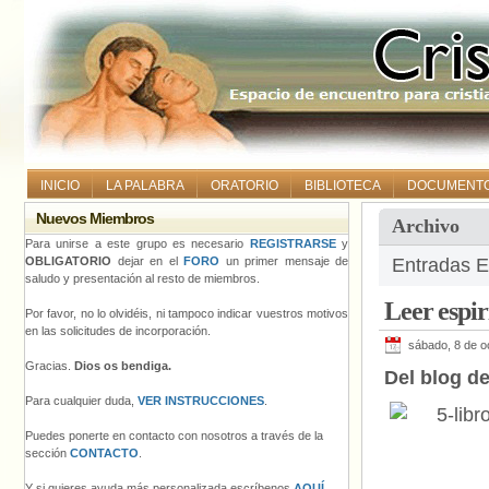
INICIO
LA PALABRA
ORATORIO
BIBLIOTECA
DOCUMENT
Nuevos Miembros
Archivo
Para unirse a este grupo es necesario
REGISTRARSE
y
OBLIGATORIO
dejar en el
FORO
un primer mensaje de
Entradas Et
saludo y presentación al resto de miembros.
Leer espi
Por favor, no lo olvidéis, ni tampoco indicar vuestros motivos
en las solicitudes de incorporación.
sábado, 8 de o
Gracias.
Dios os bendiga.
Del blog d
Para cualquier duda,
VER INSTRUCCIONES
.
Puedes ponerte en contacto con nosotros a través de la
sección
CONTACTO
.
Y si quieres ayuda más personalizada escríbenos
AQUÍ