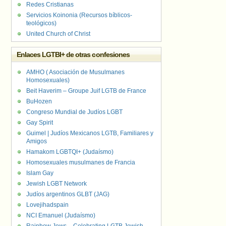
Redes Cristianas
Servicios Koinonia (Recursos bíblicos-
teológicos)
United Church of Christ
Enlaces LGTBI+ de otras confesiones
AMHO ( Asociación de Musulmanes
Homosexuales)
Beit Haverim – Groupe Juif LGTB de France
BuHozen
Congreso Mundial de Judíos LGBT
Gay Spirit
Guimel | Judíos Mexicanos LGTB, Familiares y
Amigos
Hamakom LGBTQI+ (Judaísmo)
Homosexuales musulmanes de Francia
Islam Gay
Jewish LGBT Network
Judíos argentinos GLBT (JAG)
Lovejihadspain
NCI Emanuel (Judaísmo)