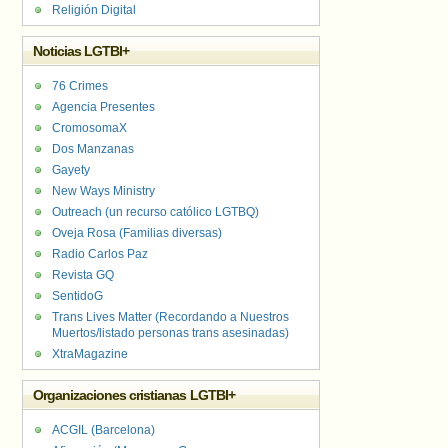
Religión Digital
Noticias LGTBI+
76 Crimes
Agencia Presentes
CromosomaX
Dos Manzanas
Gayety
New Ways Ministry
Outreach (un recurso católico LGTBQ)
Oveja Rosa (Familias diversas)
Radio Carlos Paz
Revista GQ
SentidoG
Trans Lives Matter (Recordando a Nuestros
Muertos/listado personas trans asesinadas)
XtraMagazine
Organizaciones cristianas LGTBI+
ACGIL (Barcelona)