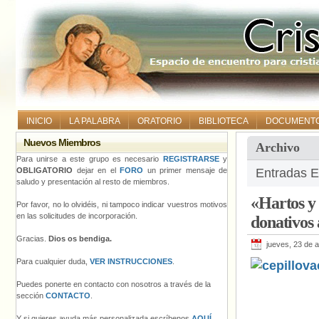
INICIO
LA PALABRA
ORATORIO
BIBLIOTECA
DOCUMENT
Nuevos Miembros
Archivo
Para unirse a este grupo es necesario
REGISTRARSE
y
OBLIGATORIO
dejar en el
FORO
un primer mensaje de
Entradas E
saludo y presentación al resto de miembros.
«Hartos y 
Por favor, no lo olvidéis, ni tampoco indicar vuestros motivos
en las solicitudes de incorporación.
donativos 
Gracias.
Dios os bendiga.
jueves, 23 de 
Para cualquier duda,
VER INSTRUCCIONES
.
Puedes ponerte en contacto con nosotros a través de la
sección
CONTACTO
.
Y si quieres ayuda más personalizada escríbenos
AQUÍ