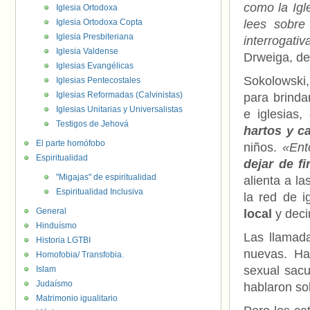
como la Igl
Iglesia Ortodoxa
Iglesia Ortodoxa Copta
lees sobre
Iglesia Presbiteriana
interrogati
Iglesia Valdense
Drweiga, de 
Iglesias Evangélicas
Sokolowski
Iglesias Pentecostales
Iglesias Reformadas (Calvinistas)
para brinda
Iglesias Unitarias y Universalistas
e iglesias
Testigos de Jehová
hartos y c
El parte homófobo
niños.
«Ent
Espiritualidad
dejar de f
"Migajas" de espiritualidad
alienta a l
Espiritualidad Inclusiva
la red de i
General
local
y deci
Hinduísmo
Las llamada
Historia LGTBI
nuevas. Ha
Homofobia/ Transfobia.
sexual sacu
Islam
Judaísmo
hablaron so
Matrimonio igualitario