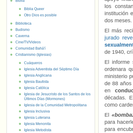
Biblia
los const
Biblia Queer
institución
Otro Dios es posible
dos meses.
Biblioteca
Budismo
El más rec
Caverna
jurado rev
Cine/TV/Videos
sexualment
Comunidad Bahá'í
de 1940, cr
Cristianismo (Iglesias)
El informe
Cuáqueros
ordenara q
Iglesia Adventista del Séptimo Día
Iglesia Anglicana
ministerio 
Iglesia Bautista
de 88 años 
Iglesia Católica
en
conduc
Iglesia de Jesucristo de los Santos de los
décadas. E
Últimos Días (Mormones)
como carden
Iglesia de la Comunidad Metropolitana
Iglesia Inclusiva
El
«bombaz
Iglesia Luterana
para hacerl
Iglesia Menonita
para encub
Iglesia Metodista