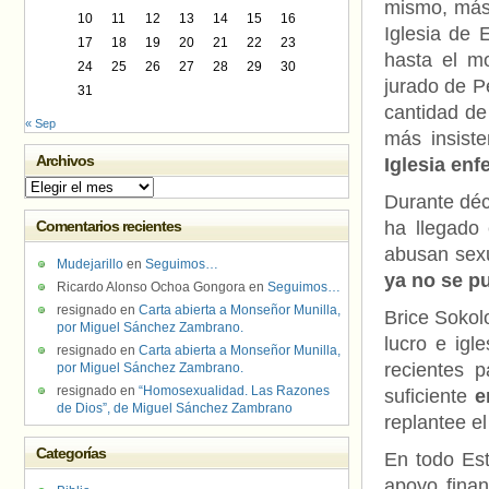
mismo, más 
10
11
12
13
14
15
16
Iglesia de
17
18
19
20
21
22
23
hasta el mo
24
25
26
27
28
29
30
jurado de Pe
31
cantidad de
« Sep
más insist
Archivos
Iglesia en
Archivos
Durante déc
Comentarios recientes
ha llegado 
abusan sexu
Mudejarillo
en
Seguimos…
ya no se pu
Ricardo Alonso Ochoa Gongora
en
Seguimos…
resignado
en
Carta abierta a Monseñor Munilla,
Brice Sokol
por Miguel Sánchez Zambrano.
lucro e igl
resignado
en
Carta abierta a Monseñor Munilla,
recientes 
por Miguel Sánchez Zambrano.
resignado
en
“Homosexualidad. Las Razones
suficiente
e
de Dios”, de Miguel Sánchez Zambrano
replantee e
Categorías
En todo Est
apoyo finan