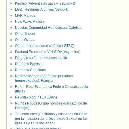
Kinship (Adventistas gays y lesbianas)
LGBT Religious Archives Network
MAR Málaga
New Ways Ministry
Noticias Comunidad Homosexual Católica
Other Sheep
Otras Ovejas
Outreach (un recurso católico LGTBQ)
Pastoral Ecuménica VIH-SIDA (Argentina)
Progetto su fede e omosessualità
Rainbow Baptists
Rainbow Christians
Reconaissance (padres de personas
homosexuales). Francia
Refo – Rete Evangelica Fede e Omosessualità
(Italia)
Revista- blog InTERESArte.
Rumos Novos (Grupo homosexual católico de
Portugal)
Tal como eres (Cristianas y cristianos en Chile
por la inclusión de la Diversidad Sexual en las
iglesias y en la sociedad)