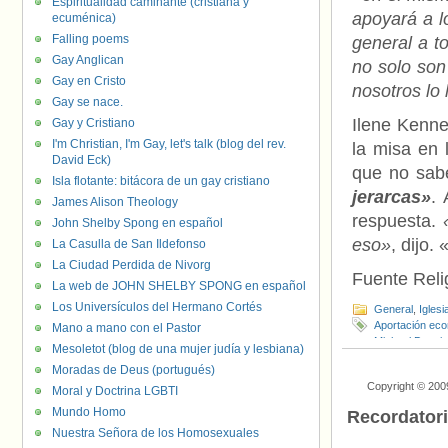
Espiritualidad caminante (cristiana y
apoyará a l
ecuménica)
Falling poems
general a 
Gay Anglican
no solo son
Gay en Cristo
nosotros lo
Gay se nace.
Ilene Kenne
Gay y Cristiano
I'm Christian, I'm Gay, let's talk (blog del rev.
la misa en 
David Eck)
que no sa
Isla flotante: bitácora de un gay cristiano
jerarcas»
. 
James Alison Theology
respuesta.
John Shelby Spong en español
eso»
, dijo. 
La Casulla de San Ildefonso
La Ciudad Perdida de Nivorg
Fuente Relig
La web de JOHN SHELBY SPONG en español
Los Universículos del Hermano Cortés
General
,
Iglesi
Aportación ec
Mano a mano con el Pastor
Michael Drwei
Mesoletot (blog de una mujer judía y lesbiana)
Moradas de Deus (portugués)
Copyright © 200
Moral y Doctrina LGBTI
Mundo Homo
Recordator
Nuestra Señora de los Homosexuales