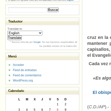
Buscar:
Traductor
Translate to:
cruz en la 
* Servicio ofrecido por
Google
. No nos hacemos responsables de
mantener p
los posibles errores en la traducción.
capisallos
el Evangel
Menú
Cada vez m
Acceder
Feed de entradas
Feed de comentarios
«Es algo
WordPress.org
Calendario
El obisp
L
M
X
J
V
S
D
1
2
(
C.D./AP
).-
3
4
5
6
7
8
9