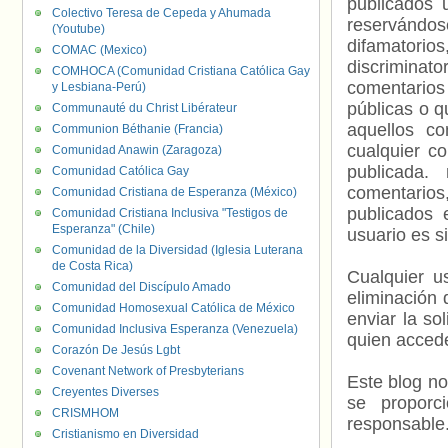
publicados 
Colectivo Teresa de Cepeda y Ahumada
reservándos
(Youtube)
difamatorio
COMAC (Mexico)
discriminat
COMHOCA (Comunidad Cristiana Católica Gay
comentarios
y Lesbiana-Perú)
públicas o 
Communauté du Christ Libérateur
aquellos c
Communion Béthanie (Francia)
cualquier c
Comunidad Anawin (Zaragoza)
publicada.
Comunidad Católica Gay
comentarios,
Comunidad Cristiana de Esperanza (México)
publicados 
Comunidad Cristiana Inclusiva "Testigos de
Esperanza" (Chile)
usuario es s
Comunidad de la Diversidad (Iglesia Luterana
de Costa Rica)
Cualquier us
Comunidad del Discípulo Amado
eliminación 
Comunidad Homosexual Católica de México
enviar la so
Comunidad Inclusiva Esperanza (Venezuela)
quien accede
Corazón De Jesús Lgbt
Covenant Network of Presbyterians
Este blog no
Creyentes Diverses
se proporc
CRISMHOM
responsable
Cristianismo en Diversidad