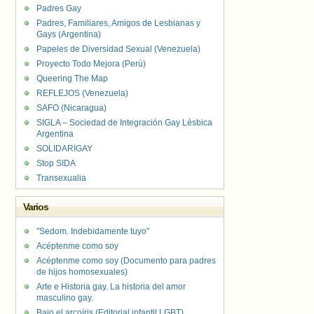
Padres Gay
Padres, Familiares, Amigos de Lesbianas y
Gays (Argentina)
Papeles de Diversidad Sexual (Venezuela)
Proyecto Todo Mejora (Perú)
Queering The Map
REFLEJOS (Venezuela)
SAFO (Nicaragua)
SIGLA – Sociedad de Integración Gay Lésbica
Argentina
SOLIDARIGAY
Stop SIDA
Transexualia
Varios
"Sedom. Indebidamente tuyo"
Acéptenme como soy
Acéptenme como soy (Documento para padres
de hijos homosexuales)
Arte e Historia gay. La historia del amor
masculino gay.
Bajo el arcoíris (Editorial infantil LGBT).