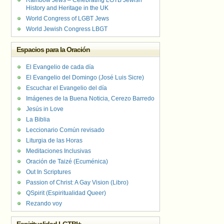
Rainbow Jews – Celebrating LGTB Jewish
History and Heritage in the UK
World Congress of LGBT Jews
World Jewish Congress LBGT
Espacios para la Oración
El Evangelio de cada día
El Evangelio del Domingo (José Luis Sicre)
Escuchar el Evangelio del día
Imágenes de la Buena Noticia, Cerezo Barredo
Jesús in Love
La Biblia
Leccionario Común revisado
Liturgia de las Horas
Meditaciones Inclusivas
Oración de Taizé (Ecuménica)
Out In Scriptures
Passion of Christ: A Gay Vision (Libro)
QSpirit (Espiritualidad Queer)
Rezando voy