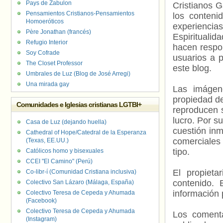
Pays de Zabulon
Cristianos G
Pensamientos Cristianos-Pensamientos
los contenid
Homoeróticos
experienci
Père Jonathan (francés)
Espiritualid
Refugio Interior
hacen respo
Soy Cofrade
usuarios a p
The Closet Professor
este blog.
Umbrales de Luz (Blog de José Arregi)
Una mirada gay
Las imágene
propiedad de
Comunidades e Iglesias cristianas LGTBI+
reproducen s
lucro. Por s
Casa de Luz (dejando huella)
cuestión inm
Cathedral of Hope/Catedral de la Esperanza
comerciales 
(Texas, EE.UU.)
tipo.
Católicos homo y bisexuales
CCEI "El Camino" (Perú)
El propieta
Co-libr-í (Comunidad Cristiana inclusiva)
contenido. 
Colectivo San Lázaro (Málaga, España)
información 
Colectivo Teresa de Cepeda y Ahumada
(Facebook)
Colectivo Teresa de Cepeda y Ahumada
Los comenta
(Instagram)