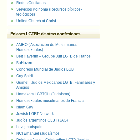
Redes Cristianas
Servicios Koinonia (Recursos bíblicos-
teológicos)
United Church of Christ
Enlaces LGTBI+ de otras confesiones
AMHO ( Asociación de Musulmanes
Homosexuales)
Beit Haverim – Groupe Juif LGTB de France
BuHozen
Congreso Mundial de Judíos LGBT
Gay Spirit
Guimel | Judíos Mexicanos LGTB, Familiares y
Amigos
Hamakom LGBTQI+ (Judaísmo)
Homosexuales musulmanes de Francia
Islam Gay
Jewish LGBT Network
Judíos argentinos GLBT (JAG)
Lovejihadspain
NCI Emanuel (Judaísmo)