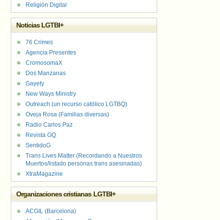
Religión Digital
Noticias LGTBI+
76 Crimes
Agencia Presentes
CromosomaX
Dos Manzanas
Gayety
New Ways Ministry
Outreach (un recurso católico LGTBQ)
Oveja Rosa (Familias diversas)
Radio Carlos Paz
Revista GQ
SentidoG
Trans Lives Matter (Recordando a Nuestros
Muertos/listado personas trans asesinadas)
XtraMagazine
Organizaciones cristianas LGTBI+
ACGIL (Barcelona)