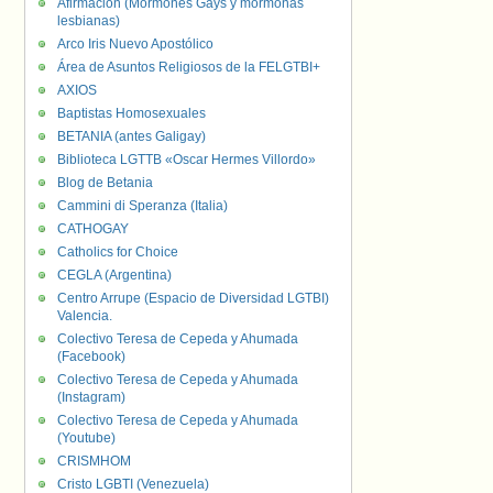
Afirmación (Mormones Gays y mormonas
lesbianas)
Arco Iris Nuevo Apostólico
Área de Asuntos Religiosos de la FELGTBI+
AXIOS
Baptistas Homosexuales
BETANIA (antes Galigay)
Biblioteca LGTTB «Oscar Hermes Villordo»
Blog de Betania
Cammini di Speranza (Italia)
CATHOGAY
Catholics for Choice
CEGLA (Argentina)
Centro Arrupe (Espacio de Diversidad LGTBI)
Valencia.
Colectivo Teresa de Cepeda y Ahumada
(Facebook)
Colectivo Teresa de Cepeda y Ahumada
(Instagram)
Colectivo Teresa de Cepeda y Ahumada
(Youtube)
CRISMHOM
Cristo LGBTI (Venezuela)