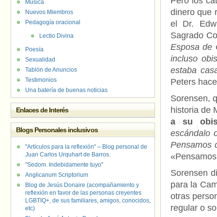
Pero los ca
Música
dinero que 
Nuevos Miembros
Pedagogía oracional
el Dr. Edw
Sagrado Co
Lectio Divina
Esposa de C
Poesía
incluso ob
Sexualidad
estaba cas
Tablón de Anuncios
Testimonios
Peters hace
Una batería de buenas noticias
Sorensen, q
historia de 
Enlaces de Interés
a su obis
Blogs Personales inclusivos
escándalo d
Pensamos q
"Artículos para la reflexión" – Blog personal de
Juan Carlos Urquhart de Barros.
«Pensamos q
"Sedom. Indebidamente tuyo"
Sorensen di
Anglicanum Scriptorium
para la Cam
Blog de Jesús Donaire (acompañamiento y
reflexión en favor de las personas creyentes
otras perso
LGBTIQ+, de sus familiares, amigos, conocidos,
regular o so
etc)