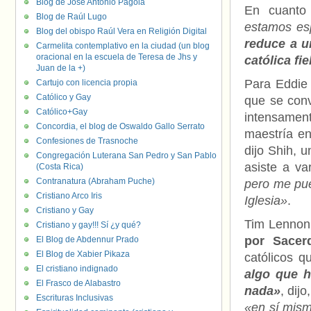
Blog de José Antonio Pagola
En cuanto 
Blog de Raúl Lugo
estamos es
Blog del obispo Raúl Vera en Religión Digital
reduce a u
Carmelita contemplativo en la ciudad (un blog
oracional en la escuela de Teresa de Jhs y
católica fi
Juan de la +)
Para Eddie 
Cartujo con licencia propia
Católico y Gay
que se con
Católico+Gay
intensamen
Concordia, el blog de Oswaldo Gallo Serrato
maestría en
Confesiones de Trasnoche
dijo Shih, 
Congregación Luterana San Pedro y San Pablo
asiste a va
(Costa Rica)
Contranatura (Abraham Puche)
pero me pu
Cristiano Arco Iris
Iglesia»
.
Cristiano y Gay
Tim Lennon,
Cristiano y gay!!! Sí ¿y qué?
por Sacer
El Blog de Abdennur Prado
El Blog de Xabier Pikaza
católicos q
El cristiano indignado
algo que h
El Frasco de Alabastro
nada»
, dij
Escrituras Inclusivas
«en sí mism