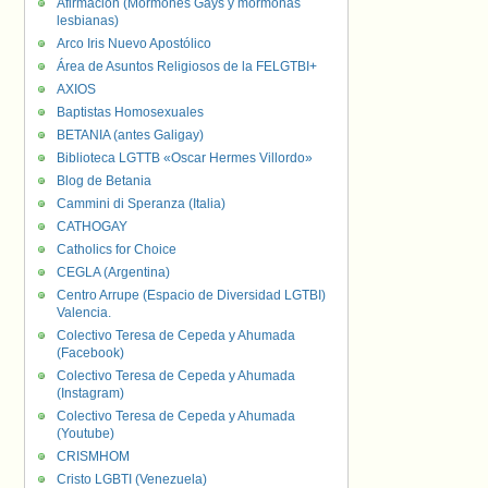
Afirmación (Mormones Gays y mormonas
lesbianas)
Arco Iris Nuevo Apostólico
Área de Asuntos Religiosos de la FELGTBI+
AXIOS
Baptistas Homosexuales
BETANIA (antes Galigay)
Biblioteca LGTTB «Oscar Hermes Villordo»
Blog de Betania
Cammini di Speranza (Italia)
CATHOGAY
Catholics for Choice
CEGLA (Argentina)
Centro Arrupe (Espacio de Diversidad LGTBI)
Valencia.
Colectivo Teresa de Cepeda y Ahumada
(Facebook)
Colectivo Teresa de Cepeda y Ahumada
(Instagram)
Colectivo Teresa de Cepeda y Ahumada
(Youtube)
CRISMHOM
Cristo LGBTI (Venezuela)