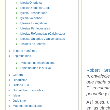
Iglesia Ortodoxa
Iglesia Ortodoxa Copta
Iglesia Presbiteriana
Iglesia Valdense
Iglesias Evangélicas
Iglesias Pentecostales
Iglesias Reformadas (Calvinistas)
Iglesias Unitarias y Universalistas
Testigos de Jehová
El parte homófobo
Espiritualidad
"Migajas" de espiritualidad
Espiritualidad Inclusiva
Robert Gr
General
“Convalecie
Hinduísmo
que había s
Historia LGTBI
El encuent
Homofobia/ Transfobia.
pequeño y t
Islam
Judaísmo
Así pues,
u
Matrimonio igualitario
en las trin