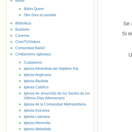
Biblia
Biblia Queer
Otro Dios es posible
Se 
Biblioteca
Budismo
Si e
Caverna
Cine/TV/Videos
Comunidad Bahá'í
U
Cristianismo (Iglesias)
Cuáqueros
Iglesia Adventista del Séptimo Día
Iglesia Anglicana
Iglesia Bautista
Iglesia Católica
Iglesia de Jesucristo de los Santos de los
Últimos Días (Mormones)
Iglesia de la Comunidad Metropolitana
Iglesia Inclusiva
Iglesia Luterana
Iglesia Menonita
Iglesia Metodista