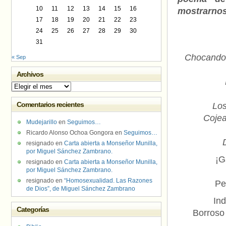
10
11
12
13
14
15
16
mostrarnos 
17
18
19
20
21
22
23
24
25
26
27
28
29
30
31
Chocando l
« Sep
Archivos
Archivos
Comentarios recientes
Los
Cojea
Mudejarillo
en
Seguimos…
Ricardo Alonso Ochoa Gongora
en
Seguimos…
resignado
en
Carta abierta a Monseñor Munilla,
por Miguel Sánchez Zambrano.
¡G
resignado
en
Carta abierta a Monseñor Munilla,
por Miguel Sánchez Zambrano.
resignado
en
“Homosexualidad. Las Razones
Pe
de Dios”, de Miguel Sánchez Zambrano
Ind
Categorías
Borroso 