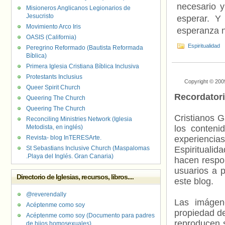
necesario 
Misioneros Anglicanos Legionarios de
Jesucristo
esperar. Y
Movimiento Arco Iris
esperanza n
OASIS (California)
Espiritualidad
Peregrino Reformado (Bautista Reformada
Bíblica)
Primera Iglesia Cristiana Bíblica Inclusiva
Protestants Inclusius
Copyright © 200
Queer Spirit Church
Recordator
Queering The Church
Queering The Church
Cristianos G
Reconciling Ministries Network (Iglesia
Metodista, en inglés)
los contenid
Revista- blog InTERESArte.
experienci
St Sebastians Inclusive Church (Maspalomas
Espiritualid
.Playa del Inglés. Gran Canaria)
hacen respo
usuarios a p
Directorio de Iglesias, recursos, libros....
este blog.
@reverendally
Las imágene
Acéptenme como soy
propiedad de
Acéptenme como soy (Documento para padres
reproducen s
de hijos homosexuales)