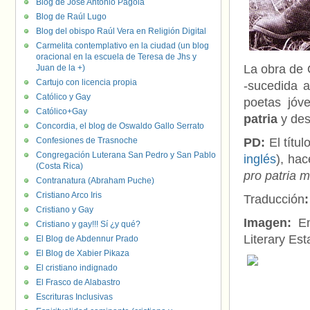
Blog de José Antonio Pagola
Blog de Raúl Lugo
Blog del obispo Raúl Vera en Religión Digital
Carmelita contemplativo en la ciudad (un blog
oracional en la escuela de Teresa de Jhs y
La obra de
Juan de la +)
Cartujo con licencia propia
-sucedida a
Católico y Gay
poetas jóv
Católico+Gay
patria
y des
Concordia, el blog de Oswaldo Gallo Serrato
Confesiones de Trasnoche
PD:
El títu
Congregación Luterana San Pedro y San Pablo
inglés
), ha
(Costa Rica)
pro patria m
Contranatura (Abraham Puche)
Cristiano Arco Iris
Traducción
:
Cristiano y Gay
Imagen:
En
Cristiano y gay!!! Sí ¿y qué?
Literary Est
El Blog de Abdennur Prado
El Blog de Xabier Pikaza
El cristiano indignado
El Frasco de Alabastro
Escrituras Inclusivas