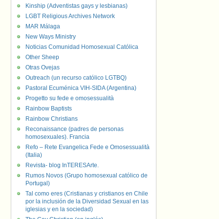
Kinship (Adventistas gays y lesbianas)
LGBT Religious Archives Network
MAR Málaga
New Ways Ministry
Noticias Comunidad Homosexual Católica
Other Sheep
Otras Ovejas
Outreach (un recurso católico LGTBQ)
Pastoral Ecuménica VIH-SIDA (Argentina)
Progetto su fede e omosessualità
Rainbow Baptists
Rainbow Christians
Reconaissance (padres de personas
homosexuales). Francia
Refo – Rete Evangelica Fede e Omosessualità
(Italia)
Revista- blog InTERESArte.
Rumos Novos (Grupo homosexual católico de
Portugal)
Tal como eres (Cristianas y cristianos en Chile
por la inclusión de la Diversidad Sexual en las
iglesias y en la sociedad)