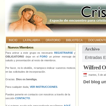
INICIO
LA PALABRA
ORATORIO
BIBLIOTECA
DOCUMENT
Nuevos Miembros
Archivo
Para unirse a este grupo es necesario
REGISTRARSE
y
OBLIGATORIO
dejar en el
FORO
un primer mensaje de
Entradas E
saludo y presentación al resto de miembros.
Wilfred Ow
Por favor, no lo olvidéis, ni tampoco indicar vuestros motivos
en las solicitudes de incorporación.
martes, 5 de ab
Gracias.
Dios os bendiga.
Del blog
un
Para cualquier duda,
VER INSTRUCCIONES
.
Puedes ponerte en contacto con nosotros a través de la
sección
CONTACTO
.
Y si quieres ayuda más personalizada escríbenos
AQUÍ