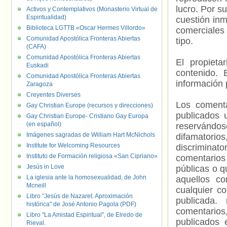
lucro. Por s
Activos y Contemplativos (Monasterio Virtual de
Espiritualidad)
cuestión inm
Biblioteca LGTTB «Oscar Hermes Villordo»
comerciales 
Comunidad Apostólica Fronteras Abiertas
tipo.
(CAFA)
Comunidad Apostólica Fronteras Abiertas
El propieta
Euskadi
contenido. 
Comunidad Apostólica Fronteras Abiertas
información 
Zaragoza
Creyentes Diverses
Los comenta
Gay Christian Europe (recursos y direcciones)
publicados 
Gay Christian Europe- Cristiano Gay Europa
(en español)
reservándos
Imágenes sagradas de William Hart McNichols
difamatorio
Institute for Welcoming Resources
discriminat
Instituto de Formación religiosa «San Cipriano»
comentarios
Jesús in Love
públicas o 
La iglesia ante la homosexualidad, de John
aquellos c
Mcneill
cualquier c
Libro "Jesús de Nazaret. Aproximación
publicada.
histórica" de José Antonio Pagola (PDF)
comentarios,
Libro "La Amistad Espiritual", de Elredo de
publicados 
Rieval.