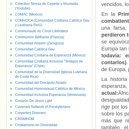
vencidos, l
Colectivo Teresa de Cepeda y Ahumada
(Youtube)
En la
Pri
COMAC (Mexico)
combatient
COMHOCA (Comunidad Cristiana Católica Gay
y Lesbiana-Perú)
una farsa,
Communauté du Christ Libérateur
perdieron 
Communion Béthanie (Francia)
se equivoc
Comunidad Anawin (Zaragoza)
Europa tan 
Comunidad Católica Gay
todavía: 
Comunidad Cristiana de Esperanza (México)
Comunidad Cristiana Inclusiva "Testigos de
contarlos)
.
Esperanza" (Chile)
de Europa, 
Comunidad de la Diversidad (Iglesia Luterana
de Costa Rica)
La histori
Comunidad del Discípulo Amado
esperanza
Comunidad Homosexual Católica de México
actual:
Áfri
Comunidad Inclusiva Esperanza (Venezuela)
desigualdad
Corazón De Jesús Lgbt
rige por lo
Covenant Network of Presbyterians
Creyentes Diverses
sobre los p
CRISMHOM
más que ni
Cristianismo en Diversidad
también el