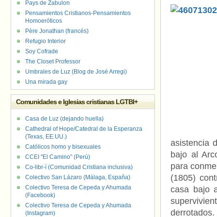
Pays de Zabulon
Pensamientos Cristianos-Pensamientos
Homoeróticos
Père Jonathan (francés)
Refugio Interior
Soy Cofrade
The Closet Professor
Umbrales de Luz (Blog de José Arregi)
Una mirada gay
Comunidades e Iglesias cristianas LGTBI+
Casa de Luz (dejando huella)
Cathedral of Hope/Catedral de la Esperanza
(Texas, EE.UU.)
asistencia 
Católicos homo y bisexuales
bajo al Arc
CCEI "El Camino" (Perú)
para conmemo
Co-libr-í (Comunidad Cristiana inclusiva)
(1805) cont
Colectivo San Lázaro (Málaga, España)
Colectivo Teresa de Cepeda y Ahumada
casa bajo a
(Facebook)
supervivie
Colectivo Teresa de Cepeda y Ahumada
derrotados.
(Instagram)