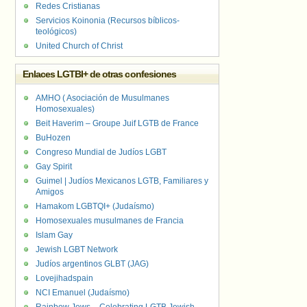
Redes Cristianas
Servicios Koinonia (Recursos bíblicos-
teológicos)
United Church of Christ
Enlaces LGTBI+ de otras confesiones
AMHO ( Asociación de Musulmanes
Homosexuales)
Beit Haverim – Groupe Juif LGTB de France
BuHozen
Congreso Mundial de Judíos LGBT
Gay Spirit
Guimel | Judíos Mexicanos LGTB, Familiares y
Amigos
Hamakom LGBTQI+ (Judaísmo)
Homosexuales musulmanes de Francia
Islam Gay
Jewish LGBT Network
Judíos argentinos GLBT (JAG)
Lovejihadspain
NCI Emanuel (Judaísmo)