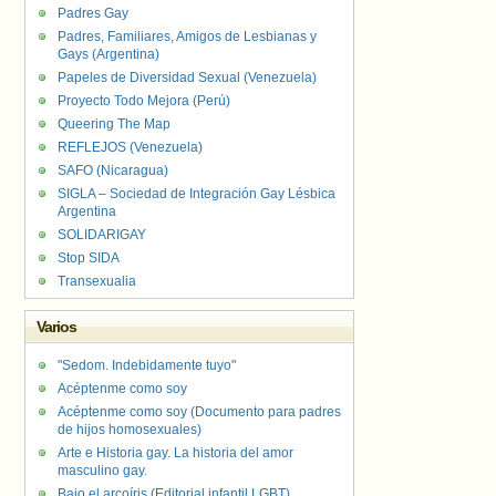
Padres Gay
Padres, Familiares, Amigos de Lesbianas y
Gays (Argentina)
Papeles de Diversidad Sexual (Venezuela)
Proyecto Todo Mejora (Perú)
Queering The Map
REFLEJOS (Venezuela)
SAFO (Nicaragua)
SIGLA – Sociedad de Integración Gay Lésbica
Argentina
SOLIDARIGAY
Stop SIDA
Transexualia
Varios
"Sedom. Indebidamente tuyo"
Acéptenme como soy
Acéptenme como soy (Documento para padres
de hijos homosexuales)
Arte e Historia gay. La historia del amor
masculino gay.
Bajo el arcoíris (Editorial infantil LGBT).