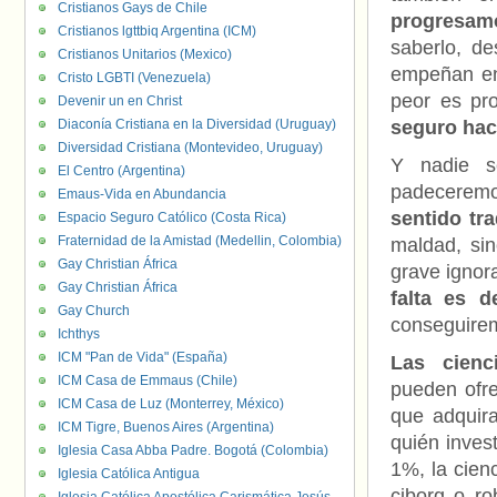
Cristianos Gays de Chile
progresam
Cristianos lgttbiq Argentina (ICM)
saberlo, d
Cristianos Unitarios (Mexico)
empeñan en 
Cristo LGBTI (Venezuela)
peor es pro
Devenir un en Christ
Diaconía Cristiana en la Diversidad (Uruguay)
seguro hac
Diversidad Cristiana (Montevideo, Uruguay)
Y nadie se
El Centro (Argentina)
padeceremos
Emaus-Vida en Abundancia
sentido tra
Espacio Seguro Católico (Costa Rica)
Fraternidad de la Amistad (Medellin, Colombia)
maldad, sin
Gay Christian África
grave ignor
Gay Christian África
falta es d
Gay Church
conseguire
Ichthys
ICM "Pan de Vida" (España)
Las cienc
ICM Casa de Emmaus (Chile)
pueden ofre
ICM Casa de Luz (Monterrey, México)
que adquir
ICM Tigre, Buenos Aires (Argentina)
quién invest
Iglesia Casa Abba Padre. Bogotá (Colombia)
1%, la cien
Iglesia Católica Antigua
ciborg o r