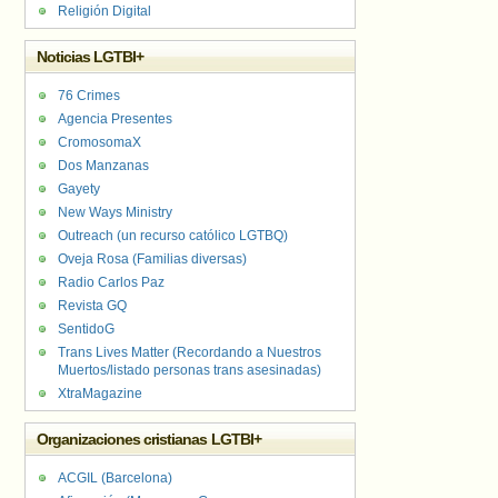
Religión Digital
Noticias LGTBI+
76 Crimes
Agencia Presentes
CromosomaX
Dos Manzanas
Gayety
New Ways Ministry
Outreach (un recurso católico LGTBQ)
Oveja Rosa (Familias diversas)
Radio Carlos Paz
Revista GQ
SentidoG
Trans Lives Matter (Recordando a Nuestros
Muertos/listado personas trans asesinadas)
XtraMagazine
Organizaciones cristianas LGTBI+
ACGIL (Barcelona)