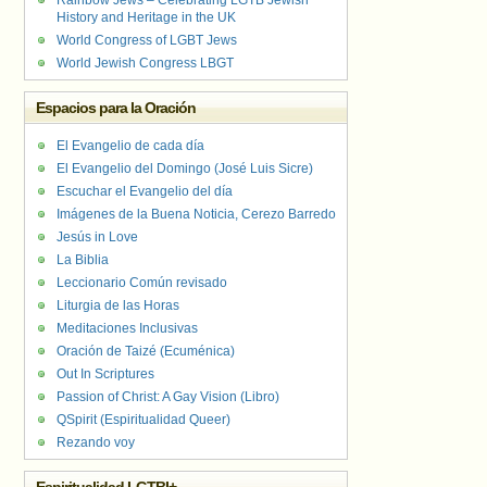
Rainbow Jews – Celebrating LGTB Jewish
History and Heritage in the UK
World Congress of LGBT Jews
World Jewish Congress LBGT
Espacios para la Oración
El Evangelio de cada día
El Evangelio del Domingo (José Luis Sicre)
Escuchar el Evangelio del día
Imágenes de la Buena Noticia, Cerezo Barredo
Jesús in Love
La Biblia
Leccionario Común revisado
Liturgia de las Horas
Meditaciones Inclusivas
Oración de Taizé (Ecuménica)
Out In Scriptures
Passion of Christ: A Gay Vision (Libro)
QSpirit (Espiritualidad Queer)
Rezando voy