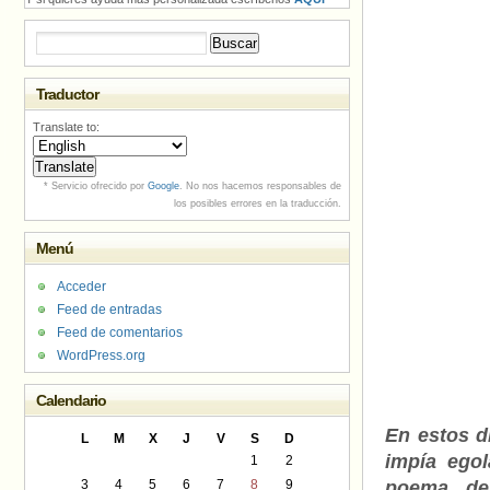
Buscar:
Traductor
Translate to:
* Servicio ofrecido por
Google
. No nos hacemos responsables de
los posibles errores en la traducción.
Menú
Acceder
Feed de entradas
Feed de comentarios
WordPress.org
Calendario
En estos d
L
M
X
J
V
S
D
impía egol
1
2
3
4
5
6
7
8
9
poema de