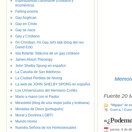
Espiritualidad caminante (cristiana y
ecuménica)
Falling poems
Gay Anglican
Gay en Cristo
Gay se nace.
Gay y Cristiano
I'm Christian, I'm Gay, let's talk (blog del rev.
David Eck)
Isla flotante: bitácora de un gay cristiano
James Alison Theology
John Shelby Spong en español
La Casulla de San Ildefonso
La Ciudad Perdida de Nivorg
Memori
La web de JOHN SHELBY SPONG en español
Los Universículos del Hermano Cortés
Fuente 20 
Mano a mano con el Pastor
Mesoletot (blog de una mujer judía y lesbiana)
"Migajas" de es
Moradas de Deus (portugués)
Guerra
,
I Guer
Moral y Doctrina LGBTI
«¿Podemos
Mundo Homo
Nuestra Señora de los Homosexuales
jueves, 6 de d