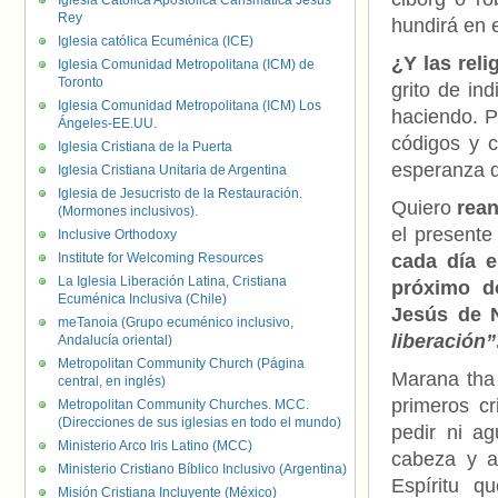
Iglesia Católica Apostólica Carismática Jesús
Rey
hundirá en 
Iglesia católica Ecuménica (ICE)
¿Y las reli
Iglesia Comunidad Metropolitana (ICM) de
Toronto
grito de in
Iglesia Comunidad Metropolitana (ICM) Los
haciendo. P
Ángeles-EE.UU.
códigos y c
Iglesia Cristiana de la Puerta
esperanza q
Iglesia Cristiana Unitaria de Argentina
Iglesia de Jesucristo de la Restauración.
Quiero
rean
(Mormones inclusivos).
el presente
Inclusive Orthodoxy
Institute for Welcoming Resources
cada día e
La Iglesia Liberación Latina, Cristiana
próximo d
Ecuménica Inclusiva (Chile)
Jesús de 
meTanoia (Grupo ecuménico inclusivo,
liberación”
Andalucía oriental)
Metropolitan Community Church (Página
Marana tha
central, en inglés)
primeros cr
Metropolitan Community Churches. MCC.
(Direcciones de sus iglesias en todo el mundo)
pedir ni a
Ministerio Arco Iris Latino (MCC)
cabeza y ab
Ministerio Cristiano Bíblico Inclusivo (Argentina)
Espíritu q
Misión Cristiana Incluyente (México)