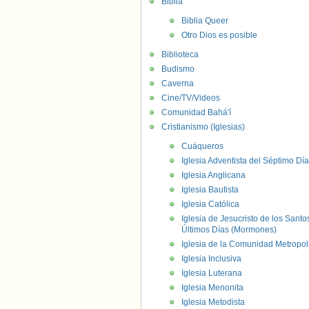
Biblia
Biblia Queer
Otro Dios es posible
Biblioteca
Budismo
Caverna
Cine/TV/Videos
Comunidad Bahá'í
Cristianismo (Iglesias)
Cuáqueros
Iglesia Adventista del Séptimo Día
Iglesia Anglicana
Iglesia Bautista
Iglesia Católica
Iglesia de Jesucristo de los Santo
Últimos Días (Mormones)
Iglesia de la Comunidad Metropol
Iglesia Inclusiva
Iglesia Luterana
Iglesia Menonita
Iglesia Metodista