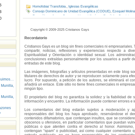
6
Homofobia/ Transfobia.
,
Iglesias Evangélicas
Consejo Dominicano de Unidad Evangélica (CODUE)
,
Ezequiel Molina
3
Evangélicas
,
James Brewster
,
Manuel Jiménez
,
República Dominican
0
Copyright © 2009-2025 Cristianos Gays
Recordatorio
Cristianos Gays es un blog sin fines comerciales ni empresariales. 
compartir, noticias, reflexiones y experiencias respecto a 
Espiritualidad y Orientación o identidad sexual. Los administ
conclusiones extraídas personalmente por los usuarios a partir d
entradas de este blog.
Las imágenes, fotografías y artículos presentadas en este blog s
titulares de derechos de autor y se reproducen solamente para efecto
guimos…
lucro. Por supuesto, a petición de los autores, se eliminará el 
añadirá un enlace. Este sitio no tiene fines comerciales ni empresa
 Munilla,
ningún tipo.
 Munilla,
El propietario del blog no garantiza la solidez y la fiabilidad d
información y encuentro. La información puede contener errores e 
azones
Los comentarios del blog estarán sujetos a moderación y a
o
responsables del blog los haya aprobado, reservándose el der
contenidos difamatorios, que contengan insultos, que se consideren
obscenos u ofensivos, en particular comentarios que puedan vuln
públicas o que atenten contra el derecho al honor. Asimismo,
contengan “spam” o publicidad, así como cualquier comentario q