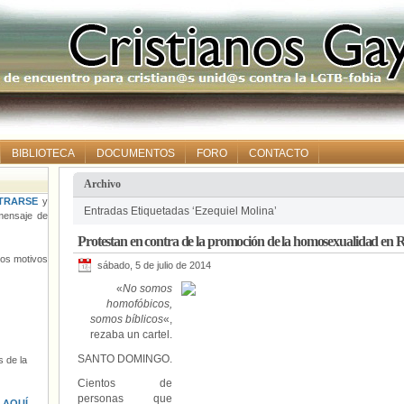
BIBLIOTECA
DOCUMENTOS
FORO
CONTACTO
Archivo
TRARSE
y
Entradas Etiquetadas ‘Ezequiel Molina’
ensaje de
Protestan en contra de la promoción de la homosexualidad en
tros motivos
sábado, 5 de julio de 2014
«
No somos
homofóbicos,
somos bíblicos
«,
rezaba un cartel.
SANTO DOMINGO.
 de la
Cientos de
personas que
s
AQUÍ