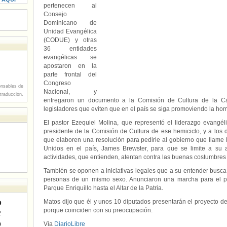
pertenecen al
Consejo
Dominicano de
Unidad Evangélica
(CODUE) y otras
36 entidades
evangélicas se
apostaron en la
parte frontal del
Congreso
nsables de
Nacional, y
 traducción.
entregaron un documento a la Comisión de Cultura de la Cá
legisladores que eviten que en el país se siga promoviendo la ho
El pastor Ezequiel Molina, que representó el liderazgo evangéli
presidente de la Comisión de Cultura de ese hemiciclo, y a lo
que elaboren una resolución para pedirle al gobierno que llame 
Unidos en el país, James Brewster, para que se limite a su
actividades, que entienden, atentan contra las buenas costumbres 
También se oponen a iniciativas legales que a su entender busca 
personas de un mismo sexo. Anunciaron una marcha para el pró
Parque Enriquillo hasta el Altar de la Patria.
Matos dijo que él y unos 10 diputados presentarán el proyecto de 
D
porque coinciden con su preocupación.
2
Via
DiarioLibre
9