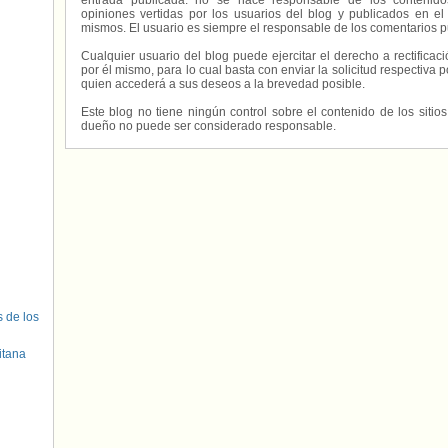
entrada publicada. no se hace responsable de los contenidos
opiniones vertidas por los usuarios del blog y publicados en el
mismos. El usuario es siempre el responsable de los comentarios p
Cualquier usuario del blog puede ejercitar el derecho a rectifica
por él mismo, para lo cual basta con enviar la solicitud respectiva p
quien accederá a sus deseos a la brevedad posible.
Este blog no tiene ningún control sobre el contenido de los sitio
dueño no puede ser considerado responsable.
s de los
itana