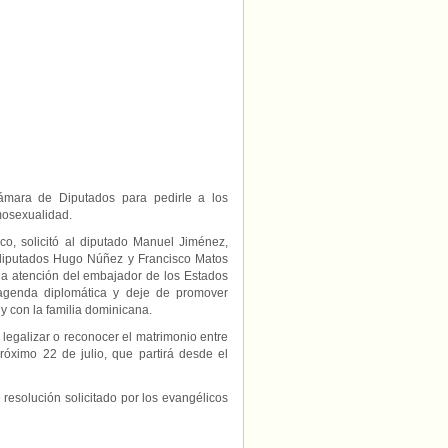
en
República
Dominicana
mara de Diputados para pedirle a los
mosexualidad.
co, solicitó al diputado Manuel Jiménez,
s diputados Hugo Núñez y Francisco Matos
la atención del embajador de los Estados
 agenda diplomática y deje de promover
y con la familia dominicana.
legalizar o reconocer el matrimonio entre
ximo 22 de julio, que partirá desde el
resolución solicitado por los evangélicos