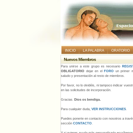
INICIO
LA PALABRA
ORATORIO
Nuevos Miembros
Para unirse a este grupo es necesario
REGIS
OBLIGATORIO
dejar en el
FORO
un primer m
saludo y presentación al resto de miembros.
Por favor, no lo olvidéis, ni tampoco indicar vues
en las solicitudes de incorporación.
Gracias.
Dios os bendiga.
Para cualquier duda,
VER INSTRUCCIONES
.
Puedes ponerte en contacto con nosotros a través
sección
CONTACTO
.
Y si quieres ayuda más personalizada escríbeno