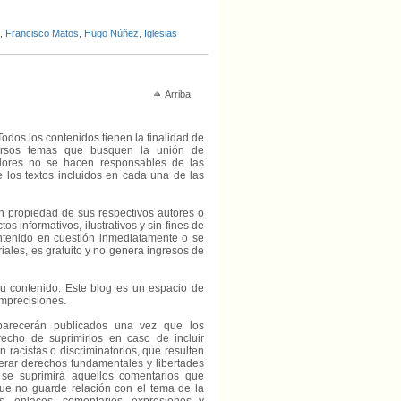
,
Francisco Matos
,
Hugo Núñez
,
Iglesias
a
Arriba
Todos los contenidos tienen la finalidad de
diversos temas que busquen la unión de
radores no se hacen responsables de las
e los textos incluidos en cada una de las
on propiedad de sus respectivos autores o
s informativos, ilustrativos y sin fines de
contenido en cuestión inmediatamente o se
riales, es gratuito y no genera ingresos de
e su contenido. Este blog es un espacio de
imprecisiones.
parecerán publicados una vez que los
echo de suprimirlos en caso de incluir
 racistas o discriminatorios, que resulten
erar derechos fundamentales y libertades
 se suprimirá aquellos comentarios que
ue no guarde relación con el tema de la