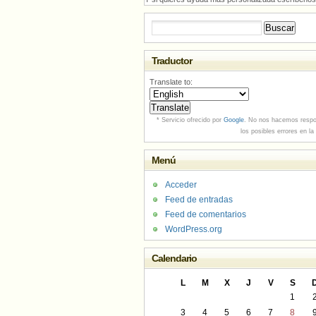
Buscar:
Traductor
Translate to:
* Servicio ofrecido por
Google
. No nos hacemos respo
los posibles errores en la
Menú
Acceder
Feed de entradas
Feed de comentarios
WordPress.org
Calendario
L
M
X
J
V
S
1
3
4
5
6
7
8