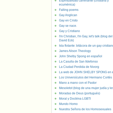
Espiritualidad caminante (cristiana y
ecuménica)
Falling poems
Gay Anglican
Gay en Cristo
Gay se nace.
Gay y Cristiano
I'm Christian, I'm Gay, let's talk (blog del
David Eck)
Isla flotante: bitácora de un gay cristian
James Alison Theology
John Shelby Spong en español
La Casulla de San Ildefonso
La Ciudad Perdida de Nivorg
La web de JOHN SHELBY SPONG en e
Los Universículos del Hermano Cortés
Mano a mano con el Pastor
Mesoletot (blog de una mujer judía y le
Moradas de Deus (portugués)
Moral y Doctrina LGBTI
Mundo Homo
Nuestra Señora de los Homosexuales