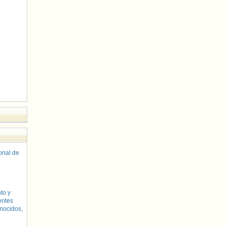
sonal de
to y
entes
nocidos,