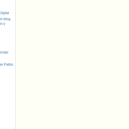
igital
un blog
hs y
errato
an Pablo