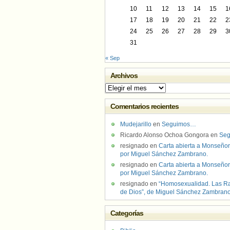
10
11
12
13
14
15
1
17
18
19
20
21
22
2
24
25
26
27
28
29
3
31
« Sep
Archivos
Archivos
Comentarios recientes
Mudejarillo
en
Seguimos…
Ricardo Alonso Ochoa Gongora
en
Se
resignado
en
Carta abierta a Monseñor
por Miguel Sánchez Zambrano.
resignado
en
Carta abierta a Monseñor
por Miguel Sánchez Zambrano.
resignado
en
“Homosexualidad. Las R
de Dios”, de Miguel Sánchez Zambran
Categorías