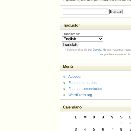
Buscar:
Traductor
Translate to:
* Servicio ofrecido por
Google
. No nos hacemos respo
los posibles errores en la
Menú
Acceder
Feed de entradas
Feed de comentarios
WordPress.org
Calendario
L
M
X
J
V
S
1
3
4
5
6
7
8