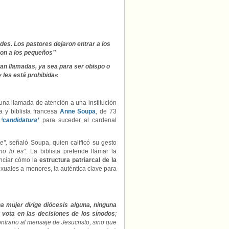
des. Los pastores dejaron entrar a los
ron a los pequeños”
an llamadas, ya sea para ser obispo o
 les está prohibida
«
y una llamada de atención a una institución
a y biblista francesa
Anne Soupa
, de 73
u
‘candidatura’
para suceder al cardenal
e”,
señaló Soupa, quien calificó su gesto
no lo es”
. La biblista pretende llamar la
unciar cómo la
estructura patriarcal de la
exuales a menores, la auténtica clave para
na mujer dirige diócesis alguna, ninguna
 vota en las decisiones de los sínodos
;
ntrario al mensaje de Jesucristo, sino que