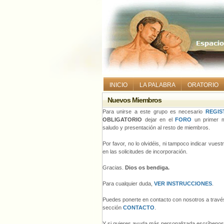
INICIO
LA PALABRA
ORATORIO
Nuevos Miembros
Para unirse a este grupo es necesario
REGIS
OBLIGATORIO
dejar en el
FORO
un primer m
saludo y presentación al resto de miembros.
Por favor, no lo olvidéis, ni tampoco indicar vues
en las solicitudes de incorporación.
Gracias.
Dios os bendiga.
Para cualquier duda,
VER INSTRUCCIONES
.
Puedes ponerte en contacto con nosotros a través
sección
CONTACTO
.
Y si quieres ayuda más personalizada escríbeno