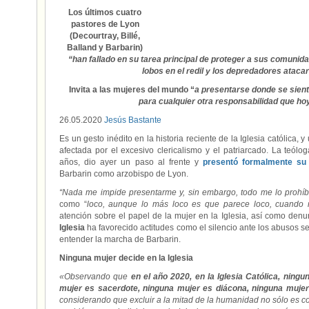
Los últimos cuatro
pastores de Lyon
(Decourtray, Billé,
Balland y Barbarin)
“han fallado en su tarea principal de proteger a sus comunida
lobos en el redil y los depredadores ataca
Invita a las mujeres del mundo “
a presentarse donde se sient
para cualquier otra responsabilidad que hoy
26.05.2020
Jesús Bastante
Es un gesto inédito en la historia reciente de la Iglesia católica, 
afectada por el excesivo clericalismo y el patriarcado. La teólog
años, dio ayer un paso al frente y
presentó formalmente s
Barbarin como arzobispo de Lyon.
“Nada me impide presentarme y, sin embargo, todo me lo prohíb
como “
loco, aunque lo más loco es que parece loco, cuando 
atención sobre el papel de la mujer en la Iglesia, así como den
Iglesia
ha favorecido actitudes como el silencio ante los abusos s
entender la marcha de Barbarin.
Ninguna mujer decide en la Iglesia
«Observando que
en el año 2020, en la Iglesia Católica, ningu
mujer es sacerdote, ninguna mujer es diácona, ninguna mujer
considerando que excluir a la mitad de la humanidad no sólo es co