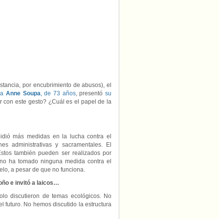
puedo
ser
obispo?»
stancia, por encubrimiento de abusos), el
oga
Anne Soupa
, de 73 años
, presentó
su
r con este gesto? ¿Cuál es el papel de la
idió más medidas en la lucha contra el
nes administrativas y sacramentales. El
 Estos también pueden ser realizados por
, no ha tomado ninguna medida contra el
elo, a pesar de que no funciona.
ño e invitó a laicos…
olo discutieron de temas ecológicos. No
el futuro. No hemos discutido la estructura