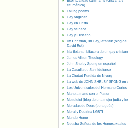
Espiritualidad caminante (cristiana y
ecuménica)
Falling poems
Gay Anglican
Gay en Cristo
Gay se nace.
Gay y Cristiano
I'm Christian, I'm Gay, let's talk (blog del
David Eck)
Isla flotante: bitácora de un gay cristian
James Alison Theology
John Shelby Spong en español
La Casulla de San Ildefonso
La Ciudad Perdida de Nivorg
La web de JOHN SHELBY SPONG en e
Los Universículos del Hermano Cortés
Mano a mano con el Pastor
Mesoletot (blog de una mujer judía y le
Moradas de Deus (portugués)
Moral y Doctrina LGBTI
Mundo Homo
Nuestra Señora de los Homosexuales