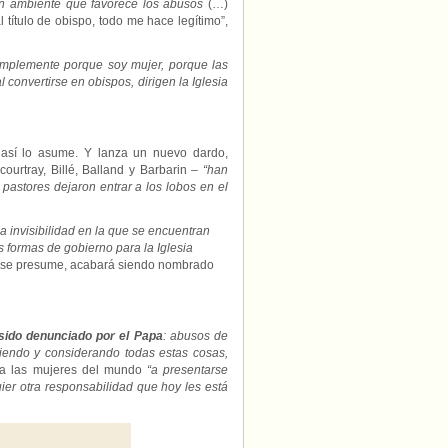
 un ambiente que favorece los abusos
(…)
título de obispo, todo me hace legítimo”,
simplemente porque soy mujer, porque las
convertirse en obispos, dirigen la Iglesia
 así lo asume. Y lanza un nuevo dardo,
ourtray, Billé, Balland y Barbarin –
“han
pastores dejaron entrar a los lobos en el
la invisibilidad en la que se encuentran
as formas de gobierno para la Iglesia
 se presume, acabará siendo nombrado
 sido denunciado por el Papa
: abusos de
abiendo y considerando todas estas cosas,
ta a las mujeres del mundo
“a presentarse
ier otra responsabilidad que hoy les está