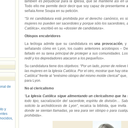
también es perjudicial para la Iglesia, que se mantiene así en
Todo ello me permite decir decir que soy capaz de presentarme al 
señala Anne Soupa en su petición.
“Si mi candidatura está prohibida por el derecho canónico, es 
mujeres no pueden ser sacerdotes y porque sólo los sacerdotes, al 
Católica»
, escribió en su
«dossier de candidatura»
.
Obispos encubridores
La teóloga admite que su candidatura es
una provocación
, y
señalando cómo en Lyon, los cuatro anteriores arzobispos – Dec
fallado en su tarea principal de proteger a sus comunidades. Los 
redil y los depredadores atacaron a los pequeños»
.
Su candidatura tiene dos objetivos:
“Por un lado, poner de relieve 
las mujeres en la Iglesia Católica. Por el otro, mostrar que hay otr
Católica”
frente al
“enésimo obispo del mismo molde clerical”
que,
para Lyon.
sonal de
No al clericalismo
“
La Iglesia Católica sigue alimentando un clericalismo que ha
todo tipo, sacralización del sacerdote, espíritu de división… S
solicito la archidiócesis de Lyon”
, recalca la biblista, que invi
to y
donde se sientan llamadas, ya sea para ser obispo o para cualqu
entes
prohibida»
.
nocidos,