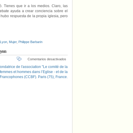
 Tienes que ir a los medios. Claro, las
debate ayuda a crear conciencia sobre el
 hubo respuesta de la propia iglesia, pero
Lyon
,
Mujer
,
Philippe Barbarin
Lyon
en
Comentarios desactivados
Una
teóloga
francesa,
‘candidata’
para
suceder
a
Barbarin
en
Lyon