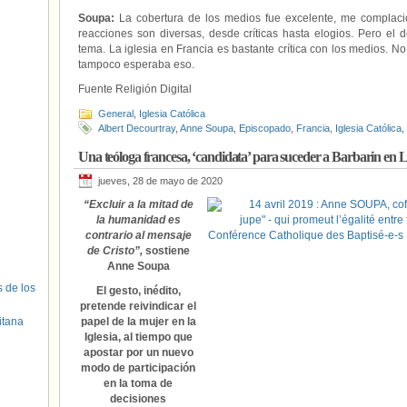
Soupa:
La cobertura de los medios fue excelente, me complació.
reacciones son diversas, desde críticas hasta elogios. Pero el 
tema. La iglesia en Francia es bastante crítica con los medios. No
tampoco esperaba eso.
Fuente Religión Digital
General
,
Iglesia Católica
Albert Decourtray
,
Anne Soupa
,
Episcopado
,
Francia
,
Iglesia Católica
,
Una teóloga francesa, ‘candidata’ para suceder a Barbarin en 
jueves, 28 de mayo de 2020
“Excluir a la mitad de
la humanidad es
contrario al mensaje
de Cristo”,
sostiene
Anne Soupa
s de los
El gesto, inédito,
pretende reivindicar el
itana
papel de la mujer en la
Iglesia, al tiempo que
apostar por un nuevo
modo de participación
en la toma de
decisiones