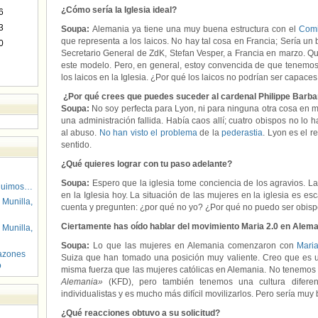
¿Cómo sería la Iglesia ideal?
6
3
Soupa:
Alemania ya tiene una muy buena estructura con el
Comi
que representa a los laicos. No hay tal cosa en Francia; Sería un
0
Secretario General de ZdK, Stefan Vesper, a Francia en marzo. 
este modelo. Pero, en general, estoy convencida de que tenemos 
los laicos en la Iglesia. ¿Por qué los laicos no podrían ser capaces
¿Por qué crees que puedes suceder al cardenal Philippe Barba
Soupa:
No soy perfecta para Lyon, ni para ninguna otra cosa en m
una administración fallida. Había caos allí; cuatro obispos no lo
al abuso.
No han visto el problema
de la
pederastia
. Lyon es el r
sentido.
¿Qué quieres lograr con tu paso adelante?
Soupa:
Espero que la iglesia tome conciencia de los agravios. 
guimos…
en la Iglesia hoy. La situación de las mujeres en la iglesia es e
 Munilla,
cuenta y pregunten: ¿por qué no yo? ¿Por qué no puedo ser obis
Ciertamente has oído hablar del movimiento Maria 2.0 en Alema
 Munilla,
Soupa:
Lo que las mujeres en Alemania comenzaron con
Maria
azones
Suiza que han tomado una posición muy valiente. Creo que es 
o
misma fuerza que las mujeres católicas en Alemania. No tenemo
Alemania»
(KFD), pero también tenemos una cultura diferen
individualistas y es mucho más difícil movilizarlos. Pero sería muy
¿Qué reacciones obtuvo a su solicitud?