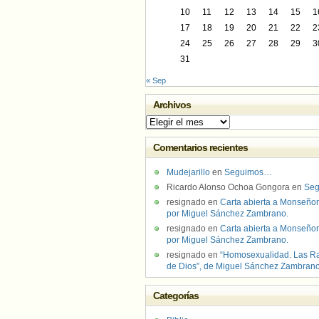
10
11
12
13
14
15
1
17
18
19
20
21
22
2
24
25
26
27
28
29
3
31
« Sep
Archivos
Archivos
Comentarios recientes
Mudejarillo
en
Seguimos…
Ricardo Alonso Ochoa Gongora
en
Se
resignado
en
Carta abierta a Monseñor
por Miguel Sánchez Zambrano.
resignado
en
Carta abierta a Monseñor
por Miguel Sánchez Zambrano.
resignado
en
“Homosexualidad. Las R
de Dios”, de Miguel Sánchez Zambran
Categorías