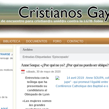
BIBLIOTECA
DOCUMENTOS
FORO
CONTACTO
Archivo
TRARSE
y
Entradas Etiquetadas ‘Episcopado’
ensaje de
Anne Soupa: «¿Por qué no yo? ¿Por qué no puedo ser obispo?
tros motivos
sábado, 30 de mayo de 2020
Entrevista con la
teóloga que ha
presentado su
candidatura al
Obispado de Lyon
 de la
«Las mujeres somos
las grandes
s
AQUÍ