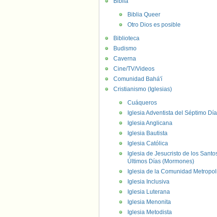
Biblia
Biblia Queer
Otro Dios es posible
Biblioteca
Budismo
Caverna
Cine/TV/Videos
Comunidad Bahá'í
Cristianismo (Iglesias)
Cuáqueros
Iglesia Adventista del Séptimo Día
Iglesia Anglicana
Iglesia Bautista
Iglesia Católica
Iglesia de Jesucristo de los Santo
Últimos Días (Mormones)
Iglesia de la Comunidad Metropol
Iglesia Inclusiva
Iglesia Luterana
Iglesia Menonita
Iglesia Metodista