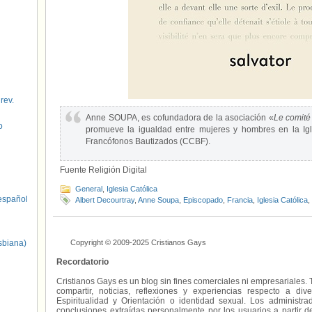
 rev.
Anne SOUPA, es cofundadora de la asociación «
Le comité
o
promueve la igualdad entre mujeres y hombres en la Igl
Francófonos Bautizados (CCBF).
Fuente Religión Digital
General
,
Iglesia Católica
spañol
Albert Decourtray
,
Anne Soupa
,
Episcopado
,
Francia
,
Iglesia Católica
,
sbiana)
Copyright © 2009-2025 Cristianos Gays
Recordatorio
Cristianos Gays es un blog sin fines comerciales ni empresariales. 
compartir, noticias, reflexiones y experiencias respecto a 
Espiritualidad y Orientación o identidad sexual. Los administ
conclusiones extraídas personalmente por los usuarios a partir d