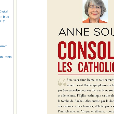
igital
un blog
hs y
errato
an Pablo