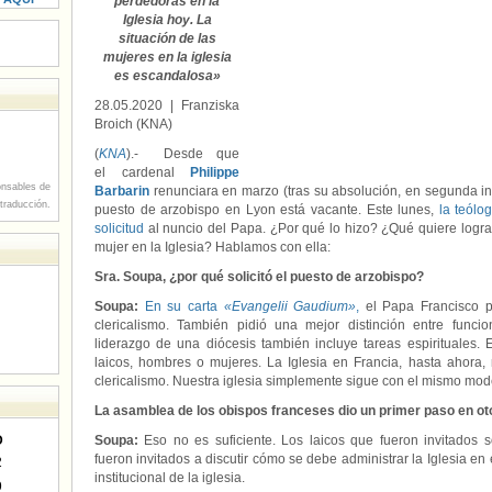
perdedoras en la
Iglesia hoy. La
situación de las
mujeres en la iglesia
es escandalosa»
28.05.2020
| Franziska
Broich (KNA)
(
KNA
).- Desde que
el cardenal
Philippe
nsables de
Barbarin
renunciara en marzo (tras su absolución, en segunda in
 traducción.
puesto de arzobispo en Lyon está vacante. Este lunes,
la teól
solicitud
al nuncio del Papa. ¿Por qué lo hizo? ¿Qué quiere logra
mujer en la Iglesia? Hablamos con ella:
Sra. Soupa, ¿por qué solicitó el puesto de arzobispo?
Soupa:
En su carta
«Evangelii Gaudium»
,
el Papa Francisco p
clericalismo. También pidió una mejor distinción entre funcio
liderazgo de una diócesis también incluye tareas espirituales.
laicos, hombres o mujeres. La Iglesia en Francia, hasta ahora
clericalismo. Nuestra iglesia simplemente sigue con el mismo mod
La asamblea de los obispos franceses dio un primer paso en oto
D
Soupa:
Eso no es suficiente. Los laicos que fueron invitados s
fueron invitados a discutir cómo se debe administrar la Iglesia en 
2
institucional de la iglesia.
9