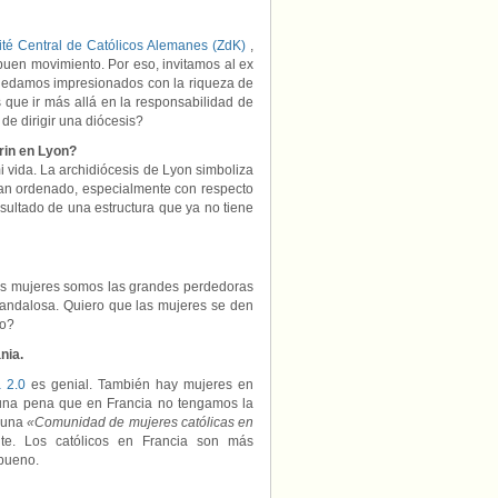
té Central de Católicos Alemanes (ZdK)
,
 buen movimiento. Por eso, invitamos al ex
Quedamos impresionados con la riqueza de
que ir más allá en la responsabilidad de
 de dirigir una diócesis?
rin en Lyon?
i vida. La archidiócesis de Lyon simboliza
 han ordenado, especialmente con respecto
esultado de una estructura que ya no tiene
Las mujeres somos las grandes perdedoras
scandalosa. Quiero que las mujeres se den
po?
nia.
 2.0
es genial. También hay mujeres en
una pena que en Francia no tengamos la
s una
«Comunidad de mujeres católicas en
te. Los católicos en Francia son más
 bueno.