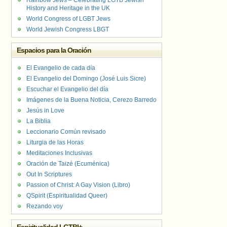
Rainbow Jews – Celebrating LGTB Jewish
History and Heritage in the UK
World Congress of LGBT Jews
World Jewish Congress LBGT
Espacios para la Oración
El Evangelio de cada día
El Evangelio del Domingo (José Luis Sicre)
Escuchar el Evangelio del día
Imágenes de la Buena Noticia, Cerezo Barredo
Jesús in Love
La Biblia
Leccionario Común revisado
Liturgia de las Horas
Meditaciones Inclusivas
Oración de Taizé (Ecuménica)
Out In Scriptures
Passion of Christ: A Gay Vision (Libro)
QSpirit (Espiritualidad Queer)
Rezando voy