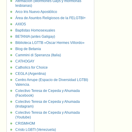
Afirmación (Mormones Gays y mormonas
lesbianas)
Arco Iris Nuevo Apostólico
Área de Asuntos Religiosos de la FELGTBI+
AXIOS
Baptistas Homosexuales
BETANIA (antes Galigay)
Biblioteca LGTTB «Oscar Hermes Villordo»
Blog de Betania
Cammini di Speranza (Italia)
CATHOGAY
Catholics for Choice
CEGLA (Argentina)
Centro Arrupe (Espacio de Diversidad LGTBI)
Valencia.
Colectivo Teresa de Cepeda y Ahumada
(Facebook)
Colectivo Teresa de Cepeda y Ahumada
(Instagram)
Colectivo Teresa de Cepeda y Ahumada
(Youtube)
CRISMHOM
Cristo LGBTI (Venezuela)