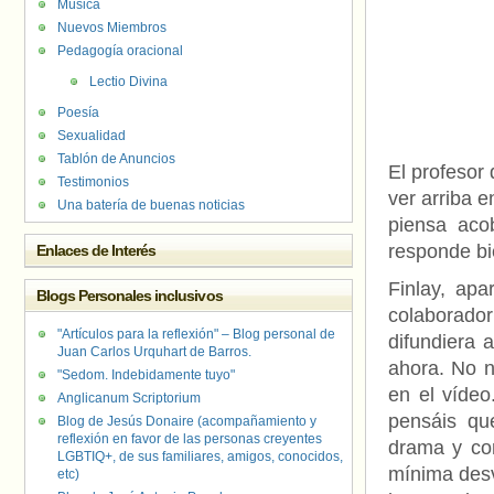
Música
Nuevos Miembros
Pedagogía oracional
Lectio Divina
Poesía
Sexualidad
Tablón de Anuncios
El profesor
Testimonios
ver arriba 
Una batería de buenas noticias
piensa aco
responde bi
Enlaces de Interés
Finlay, apa
Blogs Personales inclusivos
colaborador
"Artículos para la reflexión" – Blog personal de
difundiera 
Juan Carlos Urquhart de Barros.
ahora. No n
"Sedom. Indebidamente tuyo"
en el vídeo
Anglicanum Scriptorium
pensáis qu
Blog de Jesús Donaire (acompañamiento y
reflexión en favor de las personas creyentes
drama y con
LGBTIQ+, de sus familiares, amigos, conocidos,
mínima desv
etc)