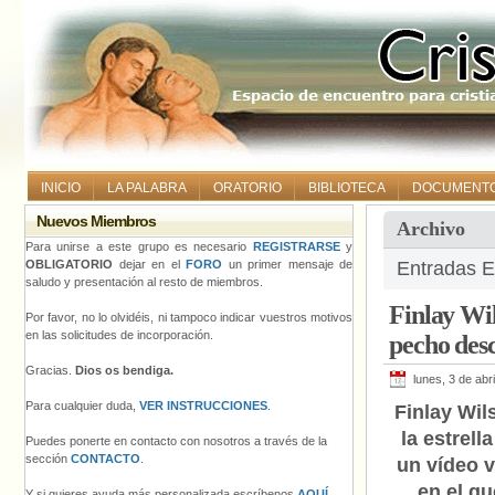
INICIO
LA PALABRA
ORATORIO
BIBLIOTECA
DOCUMENT
Nuevos Miembros
Archivo
Para unirse a este grupo es necesario
REGISTRARSE
y
OBLIGATORIO
dejar en el
FORO
un primer mensaje de
Entradas E
saludo y presentación al resto de miembros.
Finlay Wi
Por favor, no lo olvidéis, ni tampoco indicar vuestros motivos
en las solicitudes de incorporación.
pecho des
Gracias.
Dios os bendiga.
lunes, 3 de abr
Para cualquier duda,
VER INSTRUCCIONES
.
Finlay Wil
la estrell
Puedes ponerte en contacto con nosotros a través de la
sección
CONTACTO
.
un vídeo v
en el qu
Y si quieres ayuda más personalizada escríbenos
AQUÍ