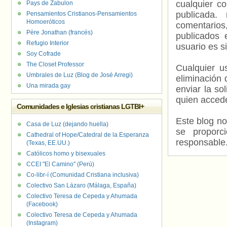
cualquier c
Pays de Zabulon
publicada.
Pensamientos Cristianos-Pensamientos
Homoeróticos
comentarios,
Père Jonathan (francés)
publicados 
Refugio Interior
usuario es s
Soy Cofrade
The Closet Professor
Cualquier us
Umbrales de Luz (Blog de José Arregi)
eliminación 
Una mirada gay
enviar la so
quien accede
Comunidades e Iglesias cristianas LGTBI+
Este blog no
Casa de Luz (dejando huella)
se proporc
Cathedral of Hope/Catedral de la Esperanza
responsable
(Texas, EE.UU.)
Católicos homo y bisexuales
CCEI "El Camino" (Perú)
Co-libr-í (Comunidad Cristiana inclusiva)
Colectivo San Lázaro (Málaga, España)
Colectivo Teresa de Cepeda y Ahumada
(Facebook)
Colectivo Teresa de Cepeda y Ahumada
(Instagram)