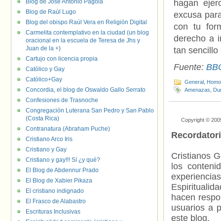
Blog de José Antonio Pagola
hagan ejer
Blog de Raúl Lugo
excusa par
Blog del obispo Raúl Vera en Religión Digital
con tu for
Carmelita contemplativo en la ciudad (un blog
derecho a 
oracional en la escuela de Teresa de Jhs y
Juan de la +)
tan sencillo
Cartujo con licencia propia
Fuente:
BB
Católico y Gay
Católico+Gay
General
,
Homof
Concordia, el blog de Oswaldo Gallo Serrato
Amenazas
,
Du
Confesiones de Trasnoche
Congregación Luterana San Pedro y San Pablo
(Costa Rica)
Copyright © 200
Contranatura (Abraham Puche)
Recordator
Cristiano Arco Iris
Cristiano y Gay
Cristianos G
Cristiano y gay!!! Sí ¿y qué?
los contenid
El Blog de Abdennur Prado
experienci
El Blog de Xabier Pikaza
Espiritualid
El cristiano indignado
hacen respo
El Frasco de Alabastro
usuarios a p
Escrituras Inclusivas
este blog.