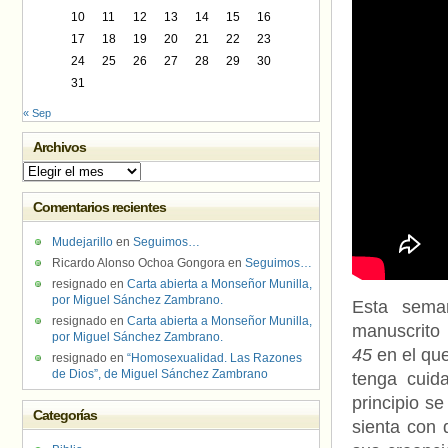
10
11
12
13
14
15
16
17
18
19
20
21
22
23
24
25
26
27
28
29
30
31
« Sep
Archivos
Archivos
Comentarios recientes
Mudejarillo
en
Seguimos…
Ricardo Alonso Ochoa Gongora
en
Seguimos…
resignado
en
Carta abierta a Monseñor Munilla,
por Miguel Sánchez Zambrano.
Esta sema
resignado
en
Carta abierta a Monseñor Munilla,
manuscrito
por Miguel Sánchez Zambrano.
45
en el que
resignado
en
“Homosexualidad. Las Razones
de Dios”, de Miguel Sánchez Zambrano
tenga cuid
principio se
Categorías
sienta con 