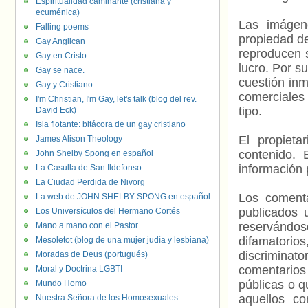
Espiritualidad caminante (cristiana y
ecuménica)
Las imágene
Falling poems
propiedad de
Gay Anglican
reproducen s
Gay en Cristo
lucro. Por s
Gay se nace.
cuestión inm
Gay y Cristiano
comerciales 
I'm Christian, I'm Gay, let's talk (blog del rev.
tipo.
David Eck)
Isla flotante: bitácora de un gay cristiano
El propieta
James Alison Theology
contenido. 
John Shelby Spong en español
información 
La Casulla de San Ildefonso
La Ciudad Perdida de Nivorg
Los comenta
La web de JOHN SHELBY SPONG en español
publicados 
Los Universículos del Hermano Cortés
reservándos
Mano a mano con el Pastor
difamatorio
Mesoletot (blog de una mujer judía y lesbiana)
discriminat
Moradas de Deus (portugués)
comentarios
Moral y Doctrina LGBTI
públicas o 
Mundo Homo
aquellos c
Nuestra Señora de los Homosexuales