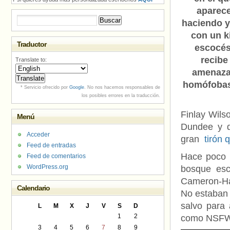
aparec
Buscar:
haciendo 
con un ki
Traductor
escocés
recibe
Translate to:
amenaz
homófobas
* Servicio ofrecido por
Google
. No nos hacemos responsables de
los posibles errores en la traducción.
Finlay Wils
Menú
Dundee y q
Acceder
gran
tirón 
Feed de entradas
Hace poco p
Feed de comentarios
WordPress.org
bosque esc
Cameron-Har
Calendario
No estaban 
salvo para 
L
M
X
J
V
S
D
1
2
como NSF
3
4
5
6
7
8
9