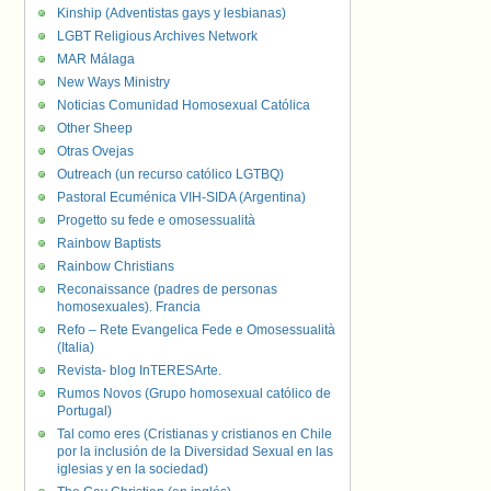
Kinship (Adventistas gays y lesbianas)
LGBT Religious Archives Network
MAR Málaga
New Ways Ministry
Noticias Comunidad Homosexual Católica
Other Sheep
Otras Ovejas
Outreach (un recurso católico LGTBQ)
Pastoral Ecuménica VIH-SIDA (Argentina)
Progetto su fede e omosessualità
Rainbow Baptists
Rainbow Christians
Reconaissance (padres de personas
homosexuales). Francia
Refo – Rete Evangelica Fede e Omosessualità
(Italia)
Revista- blog InTERESArte.
Rumos Novos (Grupo homosexual católico de
Portugal)
Tal como eres (Cristianas y cristianos en Chile
por la inclusión de la Diversidad Sexual en las
iglesias y en la sociedad)