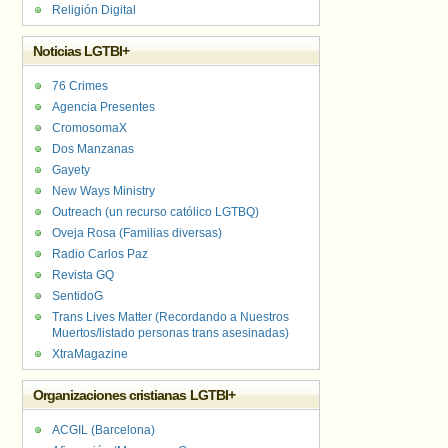
Religión Digital
Noticias LGTBI+
76 Crimes
Agencia Presentes
CromosomaX
Dos Manzanas
Gayety
New Ways Ministry
Outreach (un recurso católico LGTBQ)
Oveja Rosa (Familias diversas)
Radio Carlos Paz
Revista GQ
SentidoG
Trans Lives Matter (Recordando a Nuestros
Muertos/listado personas trans asesinadas)
XtraMagazine
Organizaciones cristianas LGTBI+
ACGIL (Barcelona)