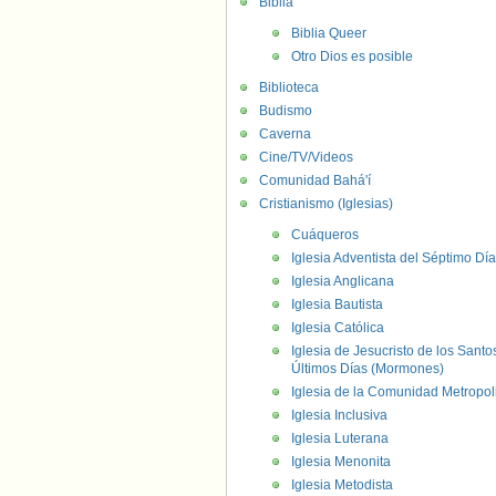
Biblia
Biblia Queer
Otro Dios es posible
Biblioteca
Budismo
Caverna
Cine/TV/Videos
Comunidad Bahá'í
Cristianismo (Iglesias)
Cuáqueros
Iglesia Adventista del Séptimo Día
Iglesia Anglicana
Iglesia Bautista
Iglesia Católica
Iglesia de Jesucristo de los Santo
Últimos Días (Mormones)
Iglesia de la Comunidad Metropol
Iglesia Inclusiva
Iglesia Luterana
Iglesia Menonita
Iglesia Metodista