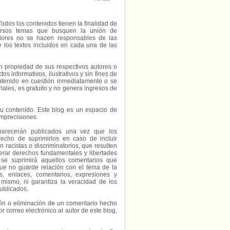
Todos los contenidos tienen la finalidad de
diversos temas que busquen la unión de
radores no se hacen responsables de las
e los textos incluidos en cada una de las
on propiedad de sus respectivos autores o
s informativos, ilustrativos y sin fines de
contenido en cuestión inmediatamente o se
riales, es gratuito y no genera ingresos de
e su contenido. Este blog es un espacio de
imprecisiones.
parecerán publicados una vez que los
echo de suprimirlos en caso de incluir
 racistas o discriminatorios, que resulten
erar derechos fundamentales y libertades
 se suprimirá aquellos comentarios que
ue no guarde relación con el tema de la
, enlaces, comentarios, expresiones y
 mismo, ni garantiza la veracidad de los
ublicados.
ción o eliminación de un comentario hecho
or correo electrónico al autor de este blog,