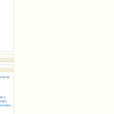
sonal de
to y
entes
nocidos,