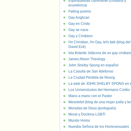
Espiritualidad caminante (cristiana y
ecuménica)
Falling poems
Gay Anglican
Gay en Cristo
Gay se nace.
Gay y Cristiano
I'm Christian, I'm Gay, let's talk (blog del
David Eck)
Isla flotante: bitácora de un gay cristian
James Alison Theology
John Shelby Spong en español
La Casulla de San Ildefonso
La Ciudad Perdida de Nivorg
La web de JOHN SHELBY SPONG en e
Los Universículos del Hermano Cortés
Mano a mano con el Pastor
Mesoletot (blog de una mujer judía y le
Moradas de Deus (portugués)
Moral y Doctrina LGBTI
Mundo Homo
Nuestra Señora de los Homosexuales