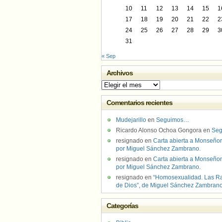
10
11
12
13
14
15
1
17
18
19
20
21
22
2
24
25
26
27
28
29
3
31
« Sep
Archivos
Archivos
Comentarios recientes
Mudejarillo
en
Seguimos…
Ricardo Alonso Ochoa Gongora
en
Se
resignado
en
Carta abierta a Monseñor
por Miguel Sánchez Zambrano.
resignado
en
Carta abierta a Monseñor
por Miguel Sánchez Zambrano.
resignado
en
“Homosexualidad. Las R
de Dios”, de Miguel Sánchez Zambran
Categorías