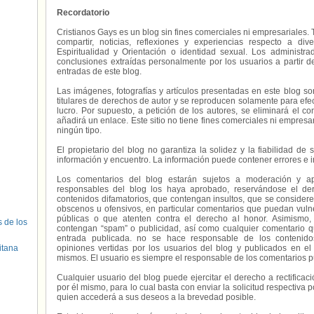
Recordatorio
Cristianos Gays es un blog sin fines comerciales ni empresariales. 
compartir, noticias, reflexiones y experiencias respecto a 
Espiritualidad y Orientación o identidad sexual. Los administ
conclusiones extraídas personalmente por los usuarios a partir d
entradas de este blog.
Las imágenes, fotografías y artículos presentadas en este blog s
titulares de derechos de autor y se reproducen solamente para efecto
lucro. Por supuesto, a petición de los autores, se eliminará el 
añadirá un enlace. Este sitio no tiene fines comerciales ni empresa
ningún tipo.
El propietario del blog no garantiza la solidez y la fiabilidad d
información y encuentro. La información puede contener errores e 
Los comentarios del blog estarán sujetos a moderación y a
responsables del blog los haya aprobado, reservándose el der
contenidos difamatorios, que contengan insultos, que se consideren
obscenos u ofensivos, en particular comentarios que puedan vuln
públicas o que atenten contra el derecho al honor. Asimismo,
s de los
contengan “spam” o publicidad, así como cualquier comentario q
entrada publicada. no se hace responsable de los contenidos
itana
opiniones vertidas por los usuarios del blog y publicados en el
mismos. El usuario es siempre el responsable de los comentarios p
Cualquier usuario del blog puede ejercitar el derecho a rectifica
por él mismo, para lo cual basta con enviar la solicitud respectiva p
quien accederá a sus deseos a la brevedad posible.