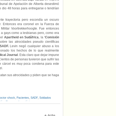
ibunal de Apelación de Alberta desestimó
e dio 48 horas para entregarse o tendrían
te trayectoria pero escondía un oscuro
9. Entonces era coronel en la Fuerza de
 Militar Voortrekkerhoogte. Fue entonces
to a gays como a lesbianas pero, como era
del
Apartheid en Sudáfrica
, la
‘Comisión
obre las atrocidades pseudo científicas
 SADF.
Levin negó cualquier abuso a los
sionado los hechos de lo que realmente
ical Journal
. Esta claro que dejar impune
ientos de personas tuvieron que sufrir las
e cárcel es muy poca condena para este
i.
elatan sus atrocidades y piden que se haga
octor shock
,
Pacientes
,
SADF
,
Soldados
ión
,
‘Proyecto Aversión'
Arriba