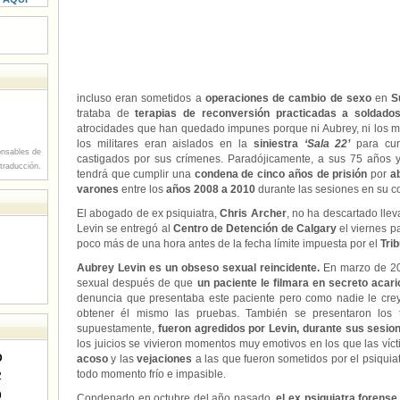
incluso eran sometidos a
operaciones de cambio de sexo
en
S
trataba de
terapias de reconversión practicadas a soldados
atrocidades que han quedado impunes porque ni Aubrey, ni los m
los militares eran aislados en la
siniestra
‘Sala 22’
para cur
nsables de
castigados por sus crímenes. Paradójicamente, a sus 75 años 
 traducción.
tendrá que cumplir una
condena de cinco años de prisión
por
a
varones
entre los
años 2008 a 2010
durante las sesiones en su c
El abogado de ex psiquiatra,
Chris Archer
, no ha descartado lle
Levin se entregó al
Centro de Detención de Calgary
el viernes p
poco más de una hora antes de la fecha límite impuesta por el
Tri
Aubrey Levin es un obseso sexual reincidente.
En marzo de 20
sexual después de que
un paciente le filmara en secreto acari
denuncia que presentaba este paciente pero como nadie le cre
obtener él mismo las pruebas. También se presentaron los 
supuestamente,
fueron agredidos por Levin, durante sus sesio
los juicios se vivieron momentos muy emotivos en los que las vícti
D
acoso
y las
vejaciones
a las que fueron sometidos por el psiqui
todo momento frío e impasible.
2
9
Condenado en octubre del año pasado,
el ex psiquiatra forense