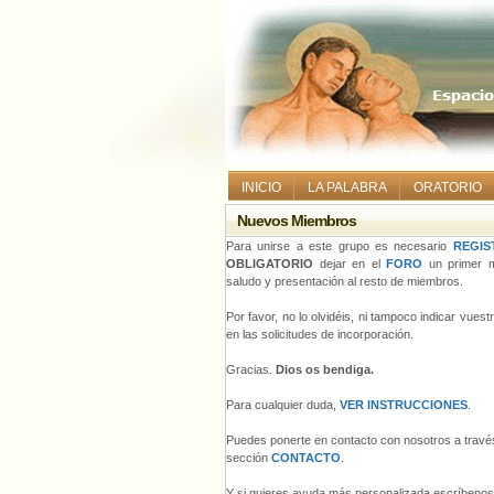
INICIO
LA PALABRA
ORATORIO
Nuevos Miembros
Para unirse a este grupo es necesario
REGIS
OBLIGATORIO
dejar en el
FORO
un primer m
saludo y presentación al resto de miembros.
Por favor, no lo olvidéis, ni tampoco indicar vues
en las solicitudes de incorporación.
Gracias.
Dios os bendiga.
Para cualquier duda,
VER INSTRUCCIONES
.
Puedes ponerte en contacto con nosotros a través
sección
CONTACTO
.
Y si quieres ayuda más personalizada escríbeno