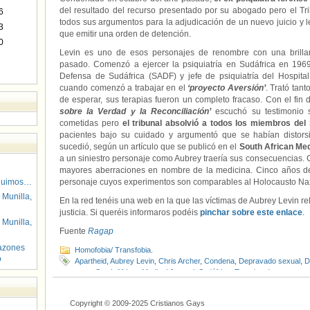
del resultado del recurso presentado por su abogado pero el Tr
6
todos sus argumentos para la adjudicación de un nuevo juicio y l
3
que emitir una orden de detención.
0
Levin es uno de esos personajes de renombre con una brillan
pasado. Comenzó a ejercer la psiquiatría en Sudáfrica en 196
Defensa de Sudáfrica (SADF) y jefe de psiquiatría del Hospital
cuando comenzó a trabajar en el
‘proyecto Aversión’
. Trató tan
de esperar, sus terapias fueron un completo fracaso. Con el fin 
sobre la Verdad y la Reconciliación’
escuchó su testimonio s
cometidas pero
el tribunal absolvió a todos los miembros del
pacientes bajo su cuidado y argumentó que se habían distor
sucedió, según un artículo que se publicó en el
South African Med
a un siniestro personaje como Aubrey traería sus consecuencias. C
mayores aberraciones en nombre de la medicina. Cinco años d
guimos…
personaje cuyos experimentos son comparables al Holocausto Naz
 Munilla,
En la red tenéis una web en la que las víctimas de Aubrey Levin r
justicia. Si queréis informaros podéis
pinchar sobre este enlace
.
 Munilla,
Fuente
Ragap
azones
Homofobia/ Transfobia.
o
Apartheid
,
Aubrey Levin
,
Chris Archer
,
Condena
,
Depravado sexual
,
D
gays
,
South African Medical Journal
,
Sudáfrica
,
Terapias de reconvers
Copyright © 2009-2025 Cristianos Gays