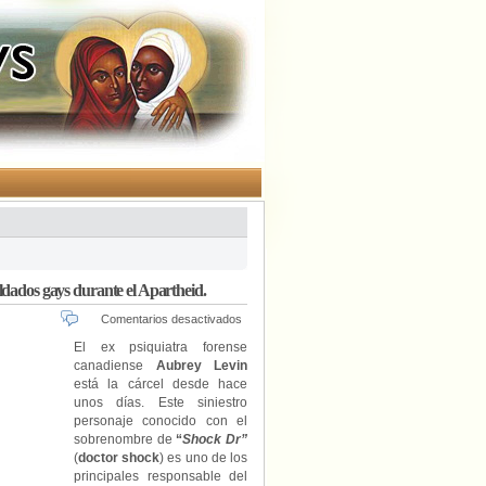
ldados gays durante el Apartheid.
en
Comentarios desactivados
A
El ex psiquiatra forense
prisión
canadiense
Aubrey Levin
el
está la cárcel desde hace
ex
unos días. Este siniestro
psiquiatra
personaje conocido con el
Aubrey
sobrenombre de
“
Shock Dr”
Levin
(
doctor shock
) es uno de los
que
experimentó
principales responsable del