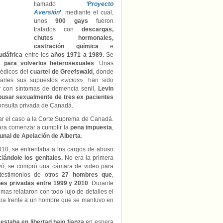
con
llamado
‘Proyecto
soldados
Aversión
’
, mediante el cual,
gays
unos
900 gays
fueron
durante
tratados con
descargas,
el
chutes hormonales,
Apartheid.
castración química
e
udáfrica
entre los
años 1971 a 1989
. Se
 para volverlos heterosexuales
. Unas
édicos del
cuartel de Greefswald
, donde
arles sus supuestos
«vicios»
, han sido
y con síntomas de demencia senil,
Levin
busar sexualmente de tres ex pacientes
onsulta privada de Canadá.
var el caso a la Corte Suprema de Canadá.
ara comenzar a cumplir la
pena impuesta
,
bunal de Apelación de Alberta
.
10, se enfrentaba a los cargos de abuso
ciándole los genitales.
No era la primera
yó, se compró una cámara de video para
testimonios de otros
27 hombres que
,
nes privadas entre 1999 y 2010
. Durante
mas relataron con todo lujo de detalles el
atra frente a un hombre que se mantuvo en
 estaba en libertad bajo fianza
en espera