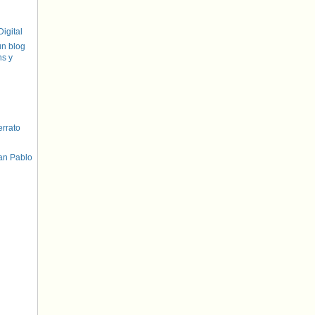
igital
un blog
hs y
errato
an Pablo