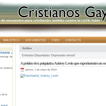
BIBLIOTECA
DOCUMENTOS
FORO
CONTACTO
Archivo
TRARSE
y
Entradas Etiquetadas ‘Depravado sexual’
ensaje de
A prisión el ex psiquiatra Aubrey Levin que experimentó con so
tros motivos
jueves, 1 de mayo de 2014
 de la
s
AQUÍ