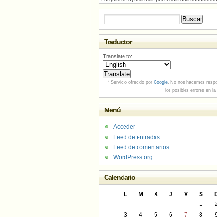
Buscar:
Traductor
Translate to:
* Servicio ofrecido por
Google
. No nos hacemos respo
los posibles errores en la
Menú
Acceder
Feed de entradas
Feed de comentarios
WordPress.org
Calendario
L
M
X
J
V
S
1
3
4
5
6
7
8