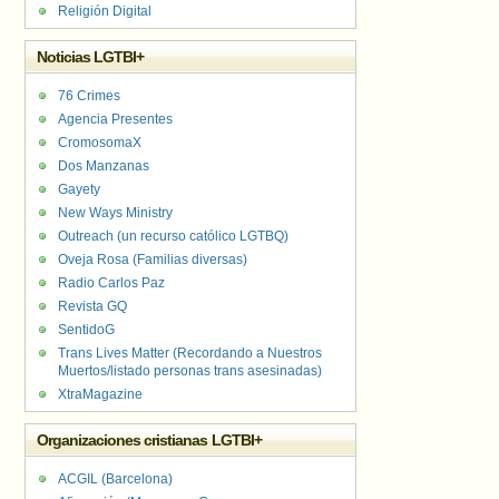
Religión Digital
Noticias LGTBI+
76 Crimes
Agencia Presentes
CromosomaX
Dos Manzanas
Gayety
New Ways Ministry
Outreach (un recurso católico LGTBQ)
Oveja Rosa (Familias diversas)
Radio Carlos Paz
Revista GQ
SentidoG
Trans Lives Matter (Recordando a Nuestros
Muertos/listado personas trans asesinadas)
XtraMagazine
Organizaciones cristianas LGTBI+
ACGIL (Barcelona)