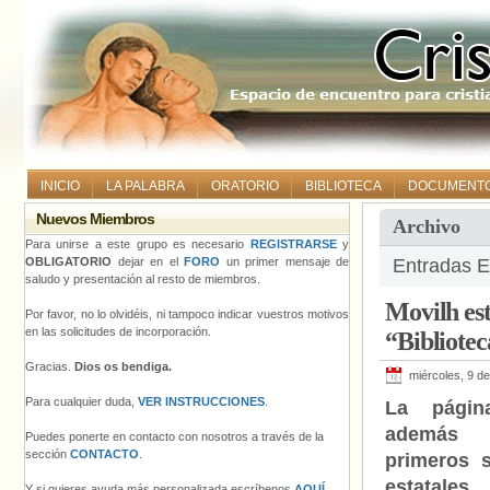
INICIO
LA PALABRA
ORATORIO
BIBLIOTECA
DOCUMENT
Nuevos Miembros
Archivo
Para unirse a este grupo es necesario
REGISTRARSE
y
OBLIGATORIO
dejar en el
FORO
un primer mensaje de
Entradas Et
saludo y presentación al resto de miembros.
Movilh est
Por favor, no lo olvidéis, ni tampoco indicar vuestros motivos
en las solicitudes de incorporación.
“Bibliote
Gracias.
Dios os bendiga.
miércoles, 9 d
Para cualquier duda,
VER INSTRUCCIONES
.
La página
además 
Puedes ponerte en contacto con nosotros a través de la
sección
CONTACTO
.
primeros s
estatales
Y si quieres ayuda más personalizada escríbenos
AQUÍ