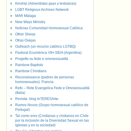
Kinship (Adventistas gays y lesbianas)
LGBT Religious Archives Network
MAR Málaga
New Ways Ministry
Noticias Comunidad Homosexual Católica
Other Sheep
Otras Ovejas
Outreach (un recurso católico LGTBQ)
Pastoral Ecuménica VIH-SIDA (Argentina)
Progetto su fede e omosessualità
Rainbow Baptists
Rainbow Christians
Reconaissance (padres de personas
homosexuales). Francia
Refo – Rete Evangelica Fede e Omosessualità
(Italia)
Revista- blog InTERESArte.
Rumos Novos (Grupo homosexual católico de
Portugal)
Tal como eres (Cristianas y cristianos en Chile
por la inclusión de la Diversidad Sexual en las
iglesias y en la sociedad)