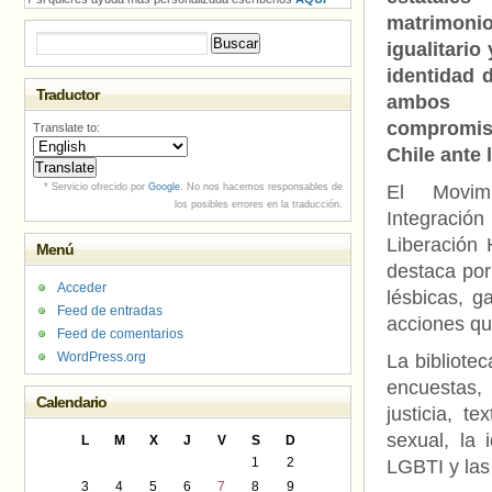
matrimoni
Buscar:
igualitario 
identidad 
Traductor
ambo
compro
Translate to:
Chile ante 
* Servicio ofrecido por
Google
. No nos hacemos responsables de
El Movim
los posibles errores en la traducción.
Integr
Liberación
Menú
destaca por 
Acceder
lésbicas, g
Feed de entradas
acciones que
Feed de comentarios
WordPress.org
La bibliotec
encuestas, 
Calendario
justicia, t
sexual, la 
L
M
X
J
V
S
D
1
2
LGBTI y las
3
4
5
6
7
8
9