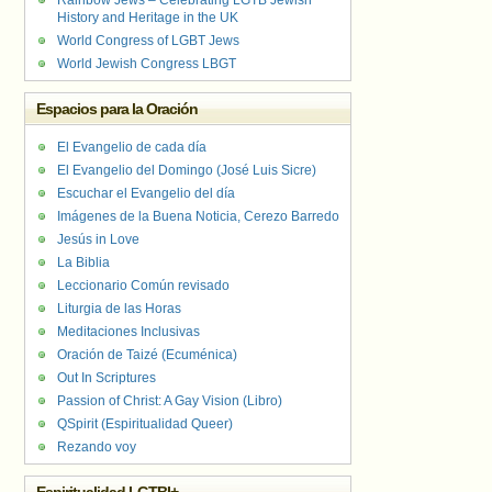
Rainbow Jews – Celebrating LGTB Jewish
History and Heritage in the UK
World Congress of LGBT Jews
World Jewish Congress LBGT
Espacios para la Oración
El Evangelio de cada día
El Evangelio del Domingo (José Luis Sicre)
Escuchar el Evangelio del día
Imágenes de la Buena Noticia, Cerezo Barredo
Jesús in Love
La Biblia
Leccionario Común revisado
Liturgia de las Horas
Meditaciones Inclusivas
Oración de Taizé (Ecuménica)
Out In Scriptures
Passion of Christ: A Gay Vision (Libro)
QSpirit (Espiritualidad Queer)
Rezando voy