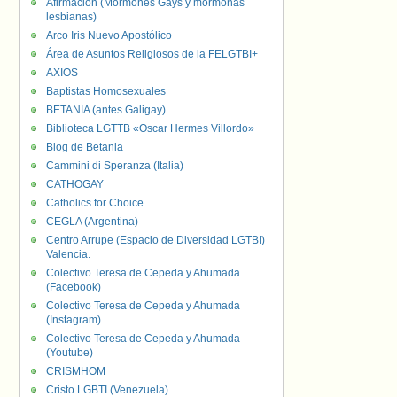
Afirmación (Mormones Gays y mormonas
lesbianas)
Arco Iris Nuevo Apostólico
Área de Asuntos Religiosos de la FELGTBI+
AXIOS
Baptistas Homosexuales
BETANIA (antes Galigay)
Biblioteca LGTTB «Oscar Hermes Villordo»
Blog de Betania
Cammini di Speranza (Italia)
CATHOGAY
Catholics for Choice
CEGLA (Argentina)
Centro Arrupe (Espacio de Diversidad LGTBI)
Valencia.
Colectivo Teresa de Cepeda y Ahumada
(Facebook)
Colectivo Teresa de Cepeda y Ahumada
(Instagram)
Colectivo Teresa de Cepeda y Ahumada
(Youtube)
CRISMHOM
Cristo LGBTI (Venezuela)