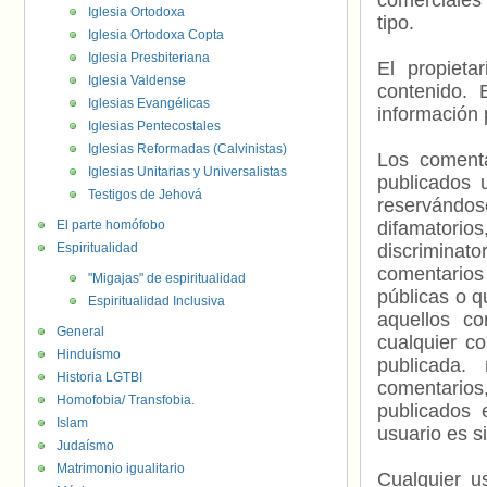
comerciales 
Iglesia Ortodoxa
tipo.
Iglesia Ortodoxa Copta
Iglesia Presbiteriana
El propieta
Iglesia Valdense
contenido. 
Iglesias Evangélicas
información 
Iglesias Pentecostales
Iglesias Reformadas (Calvinistas)
Los comenta
Iglesias Unitarias y Universalistas
publicados 
Testigos de Jehová
reservándos
El parte homófobo
difamatorio
Espiritualidad
discriminat
comentarios
"Migajas" de espiritualidad
públicas o 
Espiritualidad Inclusiva
aquellos c
General
cualquier c
Hinduísmo
publicada.
Historia LGTBI
comentarios,
Homofobia/ Transfobia.
publicados 
Islam
usuario es s
Judaísmo
Matrimonio igualitario
Cualquier us