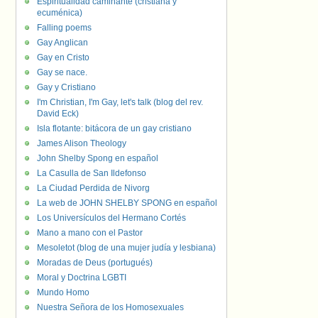
Espiritualidad caminante (cristiana y
ecuménica)
Falling poems
Gay Anglican
Gay en Cristo
Gay se nace.
Gay y Cristiano
I'm Christian, I'm Gay, let's talk (blog del rev.
David Eck)
Isla flotante: bitácora de un gay cristiano
James Alison Theology
John Shelby Spong en español
La Casulla de San Ildefonso
La Ciudad Perdida de Nivorg
La web de JOHN SHELBY SPONG en español
Los Universículos del Hermano Cortés
Mano a mano con el Pastor
Mesoletot (blog de una mujer judía y lesbiana)
Moradas de Deus (portugués)
Moral y Doctrina LGBTI
Mundo Homo
Nuestra Señora de los Homosexuales