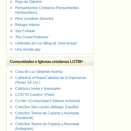
Pays de Zabulon
Pensamientos Cristianos-Pensamientos
Homoeróticos
Père Jonathan (francés)
Refugio Interior
Soy Cofrade
The Closet Professor
Umbrales de Luz (Blog de José Arregi)
Una mirada gay
Comunidades e Iglesias cristianas LGTBI+
Casa de Luz (dejando huella)
Cathedral of Hope/Catedral de la Esperanza
(Texas, EE.UU.)
Católicos homo y bisexuales
CCEI "El Camino" (Perú)
Co-libr-í (Comunidad Cristiana inclusiva)
Colectivo San Lázaro (Málaga, España)
Colectivo Teresa de Cepeda y Ahumada
(Facebook)
Colectivo Teresa de Cepeda y Ahumada
(Instagram)