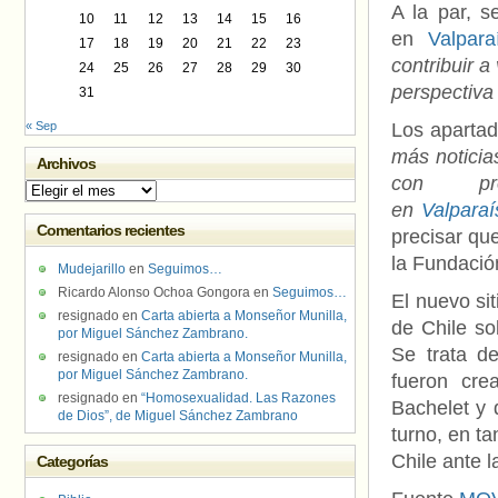
A la par, s
10
11
12
13
14
15
16
en
Valpara
17
18
19
20
21
22
23
contribuir a
24
25
26
27
28
29
30
perspectiva 
31
« Sep
Los apartad
más noticia
Archivos
con pr
Archivos
en
Valparaí
Comentarios recientes
precisar qu
la Fundación
Mudejarillo
en
Seguimos…
Ricardo Alonso Ochoa Gongora
en
Seguimos…
El nuevo si
resignado
en
Carta abierta a Monseñor Munilla,
de Chile so
por Miguel Sánchez Zambrano.
Se trata de
resignado
en
Carta abierta a Monseñor Munilla,
por Miguel Sánchez Zambrano.
fueron cre
resignado
en
“Homosexualidad. Las Razones
Bachelet y 
de Dios”, de Miguel Sánchez Zambrano
turno, en t
Chile ante 
Categorías