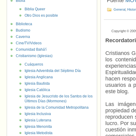
Fuente
MOV
Biblia
Biblia Queer
General
,
Histo
Otro Dios es posible
Biblioteca
Budismo
Copyright © 200
Caverna
Recordator
Cine/TV/Videos
Comunidad Bahá'í
Cristianos G
Cristianismo (Iglesias)
los contenid
Cuáqueros
experienci
Iglesia Adventista del Séptimo Día
Espiritualid
Iglesia Anglicana
hacen respo
Iglesia Bautista
usuarios a p
Iglesia Católica
este blog.
Iglesia de Jesucristo de los Santos de los
Últimos Días (Mormones)
Las imágene
Iglesia de la Comunidad Metropolitana
propiedad de
Iglesia Inclusiva
reproducen s
Iglesia Luterana
lucro. Por s
Iglesia Menonita
cuestión inm
Iglesia Metodista