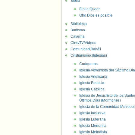
Biblia
Biblia Queer
Otro Dios es posible
Biblioteca
Budismo
Caverna
Cine/TV/Videos
Comunidad Bahá'í
Cristianismo (Iglesias)
Cuáqueros
Iglesia Adventista del Séptimo Día
Iglesia Anglicana
Iglesia Bautista
Iglesia Católica
Iglesia de Jesucristo de los Santo
Últimos Días (Mormones)
Iglesia de la Comunidad Metropol
Iglesia Inclusiva
Iglesia Luterana
Iglesia Menonita
Iglesia Metodista