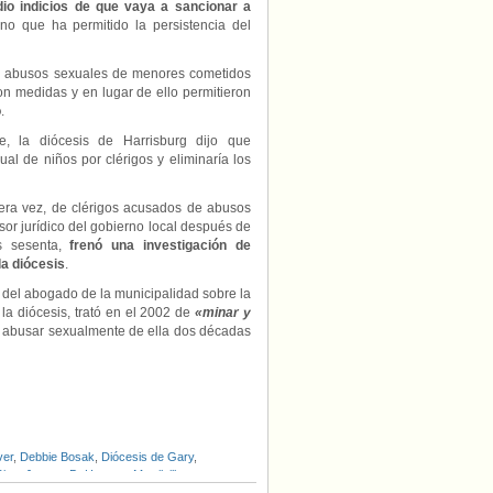
dio indicios de que vaya a sancionar a
ano que ha permitido la persistencia del
 de abusos sexuales de menores cometidos
on medidas y en lugar de ello permitieron
o
.
 la diócesis de Harrisburg dijo que
ual de niños por clérigos y eliminaría los
mera vez, de clérigos acusados de abusos
or jurídico del gobierno local después de
os sesenta,
frenó una investigación de
a diócesis
.
 del abogado de la municipalidad sobre la
la diócesis, trató en el 2002 de
«minar y
 abusar sexualmente de ella dos décadas
ver
,
Debbie Bosak
,
Diócesis de Gary
,
Rice
,
Jerome D. Hannan
,
Merrilville
,
anton