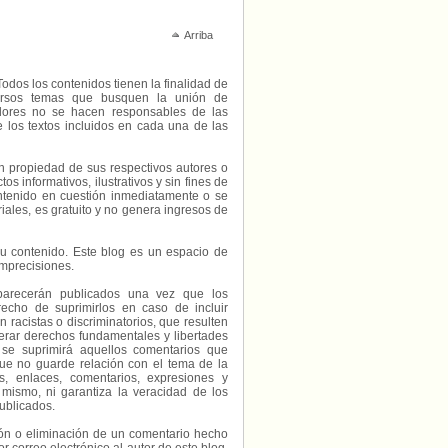
Arriba
Todos los contenidos tienen la finalidad de
diversos temas que busquen la unión de
radores no se hacen responsables de las
e los textos incluidos en cada una de las
on propiedad de sus respectivos autores o
s informativos, ilustrativos y sin fines de
contenido en cuestión inmediatamente o se
riales, es gratuito y no genera ingresos de
e su contenido. Este blog es un espacio de
imprecisiones.
parecerán publicados una vez que los
echo de suprimirlos en caso de incluir
 racistas o discriminatorios, que resulten
erar derechos fundamentales y libertades
 se suprimirá aquellos comentarios que
ue no guarde relación con el tema de la
, enlaces, comentarios, expresiones y
 mismo, ni garantiza la veracidad de los
ublicados.
ción o eliminación de un comentario hecho