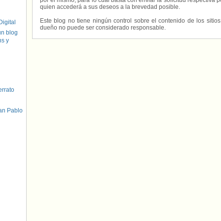
por él mismo, para lo cual basta con enviar la solicitud respectiva p
quien accederá a sus deseos a la brevedad posible.
Este blog no tiene ningún control sobre el contenido de los sitio
igital
dueño no puede ser considerado responsable.
un blog
hs y
errato
an Pablo