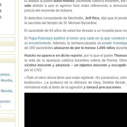
El ataque al padre
Basil Hutsko
, sacerdote católico bizantino, fue
6
odio
debido a que el agresor hizo estas referencias a denunci
policía del noroeste de Indiana.
3
0
El detective comandante de Merrilville,
Jeff Rice
, dijo que el pre
la sacristía del templo de St. Michael Byzantine.
El sacerdote de 64 años de edad fue llevado a un hospital para re
El
Papa Francisco publicó el lunes una carta en la que condenó 
su encubrimiento
. Además, la semana pasada un
jurado investig
de 300 sacerdotes
abusaron de por lo menos 1.000 niños
durante
Hutsko no aparece en dicho reporte
, por lo que el padre
Thomas
la vida de la eparquía católica bizantina rutena de Parma, Oh
víctima inocente y aleatoria – un objetivo inocente y escogido
por el
CNS
.
guimos…
«Todo el clero ahora tiene que estar vigilante. No paranoicos, sino
 Munilla,
testimonio». La portavoz de la diócesis de Gary, Debbie Bosak, 
ministerial está al tanto de la agresión
y tomará precauciones
.
 Munilla,
azones
o