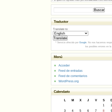
Buscar:
Traductor
Translate to:
* Servicio ofrecido por
Google
. No nos hacemos respo
los posibles errores en la
Menú
Acceder
Feed de entradas
Feed de comentarios
WordPress.org
Calendario
L
M
X
J
V
S
1
3
4
5
6
7
8