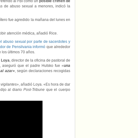
 referido al FBI como un
posible crimen de
as de abuso sexual a menores, indicó la
sbítero fue agredido la mañana del lunes en
cibir atención médica, añadió Rice.
el abuso sexual por parte de sacerdotes y
ador de Pensilvania informó
que alrededor
 los últimos 70 años.
 Loya
, director de la oficina de pastoral de
io, aseguró que el padre Hutsko fue
«
una
 al azar»
, según declaraciones recogidas
 vigilantes»
, añadió Loya. «Es hora de dar
dijo al diario
Post-Tribune
que el cuerpo