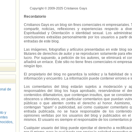
Copyright © 2009-2025 Cristianos Gays
Recordatorio
Cristianos Gays es un blog sin fines comerciales ni empresariales. 
compartir, noticias, reflexiones y experiencias respecto a 
Espiritualidad y Orientación o identidad sexual. Los administ
conclusiones extraídas personalmente por los usuarios a partir d
entradas de este blog.
Las imágenes, fotografías y artículos presentadas en este blog s
titulares de derechos de autor y se reproducen solamente para efecto
lucro. Por supuesto, a petición de los autores, se eliminará el 
añadirá un enlace. Este sitio no tiene fines comerciales ni empresa
ningún tipo.
El propietario del blog no garantiza la solidez y la fiabilidad d
información y encuentro. La información puede contener errores e 
Los comentarios del blog estarán sujetos a moderación y a
sonal de
responsables del blog los haya aprobado, reservándose el der
contenidos difamatorios, que contengan insultos, que se consideren
obscenos u ofensivos, en particular comentarios que puedan vuln
públicas o que atenten contra el derecho al honor. Asimismo,
contengan “spam” o publicidad, así como cualquier comentario q
entrada publicada. no se hace responsable de los contenidos
to y
opiniones vertidas por los usuarios del blog y publicados en el
entes
mismos. El usuario es siempre el responsable de los comentarios p
nocidos,
Cualquier usuario del blog puede ejercitar el derecho a rectifica