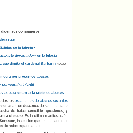
EEUU:
«¡Esto
va
por
los
niños!»
, dicen sus compañeros
ederastas
bilidad de la Iglesia»
«impacto devastador»
en la Iglesia
 que dimita el cardenal Barbarin
. (para
un cura por presuntos abusos
 pornografía infantil
tivas para enterrar la crisis de abusos
 todos los
escándalos de abusos sexuales
 y semanas, un desconocido se ha lanzado
specha de haber cometido agresiones,
y
ntra el suelo
. Es la última manifestación
 Scranton
, institución que ha indicado que
dos de haber tapado abusos.