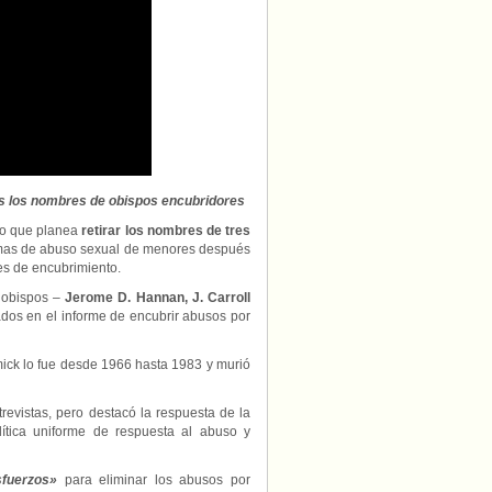
ios los nombres de obispos encubridores
ado que planea
retirar los nombres de tres
ctimas de abuso sexual de menores después
les de encubrimiento.
s obispos –
Jerome D. Hannan, J. Carroll
ados en el informe de encubrir abusos por
ck lo fue desde 1966 hasta 1983 y murió
revistas, pero destacó la respuesta de la
olítica uniforme de respuesta al abuso y
sfuerzos»
para eliminar los abusos por