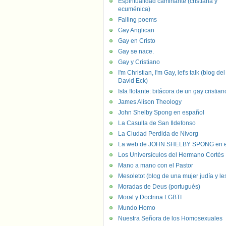
Espiritualidad caminante (cristiana y
ecuménica)
Falling poems
Gay Anglican
Gay en Cristo
Gay se nace.
Gay y Cristiano
I'm Christian, I'm Gay, let's talk (blog del
David Eck)
Isla flotante: bitácora de un gay cristian
James Alison Theology
John Shelby Spong en español
La Casulla de San Ildefonso
La Ciudad Perdida de Nivorg
La web de JOHN SHELBY SPONG en e
Los Universículos del Hermano Cortés
Mano a mano con el Pastor
Mesoletot (blog de una mujer judía y le
Moradas de Deus (portugués)
Moral y Doctrina LGBTI
Mundo Homo
Nuestra Señora de los Homosexuales