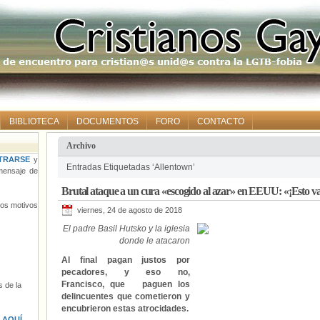
BIBLIOTECA
DOCUMENTOS
FORO
CONTACTO
Archivo
TRARSE
y
Entradas Etiquetadas ‘Allentown’
ensaje de
Brutal ataque a un cura «escogido al azar» en EEUU: «¡Esto va 
tros motivos
viernes, 24 de agosto de 2018
El padre Basil Hutsko y la iglesia
donde le atacaron
Al final pagan justos por
pecadores, y eso no,
Francisco, que paguen los
 de la
delincuentes que cometieron y
encubrieron estas atrocidades.
s
AQUÍ