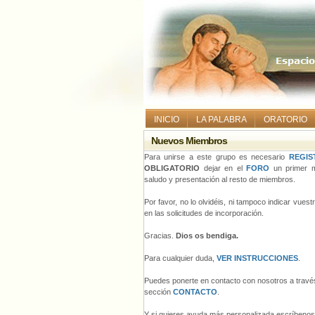
INICIO
LA PALABRA
ORATORIO
Nuevos Miembros
Para unirse a este grupo es necesario
REGIS
OBLIGATORIO
dejar en el
FORO
un primer m
saludo y presentación al resto de miembros.
Por favor, no lo olvidéis, ni tampoco indicar vues
en las solicitudes de incorporación.
Gracias.
Dios os bendiga.
Para cualquier duda,
VER INSTRUCCIONES
.
Puedes ponerte en contacto con nosotros a través
sección
CONTACTO
.
Y si quieres ayuda más personalizada escríbeno