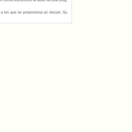
or correo electrónico al autor de este blog,
s a los que se proporciona un vínculo. Su