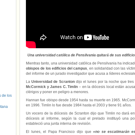
Una universidad católica de Pensilvania quitará de sus edific
Mientras tanto, una universidad católica de Pensilvania ha indic
obispos de los edificios del campus
, en solidaridad con las ví
del informe de un jurado investigador que acusa a líderes eclesia
La
Universidad de Scranton
dijo el lunes por la noche que tre
McCormick y James C. Timlin
– en la diócesis local están acus
clérigos y poner en peligro a menores.
s de los
Hannan fue obispo desde 1954 hasta su muerte en 1965. McCormi
en 1996. Timlin lo fue desde 1984 hasta el 2003 y tiene 91 años.
itana
Un vocero de la diócesis de Scranton dijo que Timlin no dará ent
diócesis al informe, según la cual el prelado instituyó una p
estableció una junta interna de revisión.
El lunes, el Papa Francisco dijo que
«no se escatimarán e