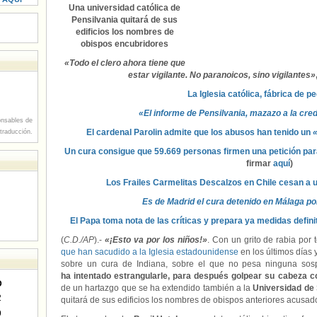
Una universidad católica de
Pensilvania quitará de sus
edificios los nombres de
obispos encubridores
«Todo el clero ahora tiene que
estar vigilante. No paranoicos, sino vigilantes»
La Iglesia católica, fábrica de p
«El informe de Pensilvania, mazazo a la credi
nsables de
El cardenal Parolin admite que los abusos han tenido un
 traducción.
Un cura consigue que 59.669 personas firmen una petición para
firmar
aquí
)
Los Frailes Carmelitas Descalzos en Chile cesan a 
Es de Madrid el cura detenido en Málaga por
El Papa toma nota de las críticas y prepara ya medidas defini
(
C.D./AP
).-
«¡Esto va por los niños!»
. Con un grito de rabia por
que han sacudido a la Iglesia estadounidense
en los últimos días
sobre un cura de Indiana, sobre el que no pesa ninguna so
ha intentado estrangularle, para después golpear su cabeza co
D
de un hartazgo que se ha extendido también a la
Universidad de
2
quitará de sus edificios los nombres de obispos anteriores acusa
9