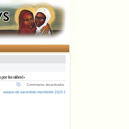
por los niños!»
en
Comentarios desactivados
Brutal
ataque
a
un
cura
«escogido
al
azar»
en