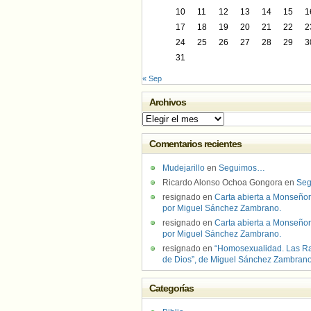
10
11
12
13
14
15
1
17
18
19
20
21
22
2
24
25
26
27
28
29
3
31
« Sep
Archivos
Archivos
Comentarios recientes
Mudejarillo
en
Seguimos…
Ricardo Alonso Ochoa Gongora
en
Se
resignado
en
Carta abierta a Monseñor
por Miguel Sánchez Zambrano.
resignado
en
Carta abierta a Monseñor
por Miguel Sánchez Zambrano.
resignado
en
“Homosexualidad. Las R
de Dios”, de Miguel Sánchez Zambran
Categorías