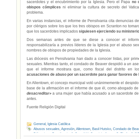
sacerdotes y el encubrimiento por la Iglesia. Pero el Papa
no 
obispos cómplices
ni eliminar la cultura de secreto del Vatic
problema.
En varias instancias, el informe de Pensilvania cita denuncias
por clérigos sobre los que los tres obispos en Scranton no tomar
que los sacerdotes implicados
siguiesen ejerciendo su ministeri
Dos semanas antes de que se diese a conocer el informe,
responsabilizaría a previos líderes de la Iglesia por el abuso sex
nombres de obispos de propiedades de la Iglesia.
Las diócesis en Pensilvania han dado a conocer listas, por pri
sexuales. Mientras tanto, el condado de Beaver despidió a un ases
que el informe mostrara que, como fiscal del distrito en l
acusaciones de abuso por un sacerdote para ganar favores de l
En Allentown, el concejo municipal votó unánimemente el despido
base de la afirmación en el informe de que él, como abogado de 
desacreditar»
a una mujer que había acusado a un sacerdote de
antes.
Fuente Religión Digital
General
,
Iglesia Católica
Abusos sexuales
,
Agresión
,
Allentown
,
Basil Hutsko
,
Condado de Bea
Diócesis en Pensilvania
,
J. Carroll McCormick
,
James C. Timlin
,
Jeff 
Pensilvania
,
St. Michael Byzantine
,
Thomas Loya
,
Universidad de Scr