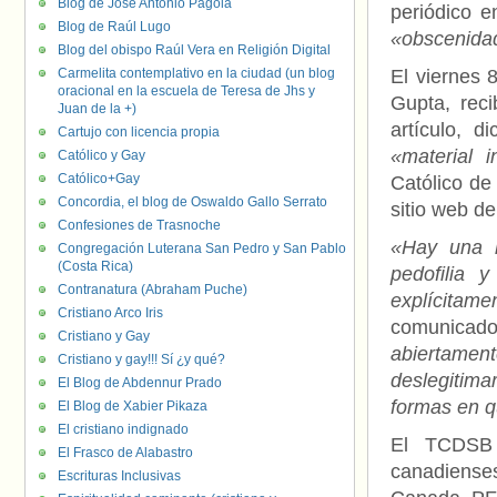
Blog de José Antonio Pagola
periódico e
Blog de Raúl Lugo
«obscenidad
Blog del obispo Raúl Vera en Religión Digital
Carmelita contemplativo en la ciudad (un blog
El viernes 
oracional en la escuela de Teresa de Jhs y
Gupta, rec
Juan de la +)
artículo, 
Cartujo con licencia propia
«material i
Católico y Gay
Católico+Gay
Católico de
Concordia, el blog de Oswaldo Gallo Serrato
sitio web d
Confesiones de Trasnoche
«Hay una 
Congregación Luterana San Pedro y San Pablo
(Costa Rica)
pedofilia 
Contranatura (Abraham Puche)
explícitame
Cristiano Arco Iris
comunicad
Cristiano y Gay
abiertament
Cristiano y gay!!! Sí ¿y qué?
deslegitima
El Blog de Abdennur Prado
formas en q
El Blog de Xabier Pikaza
El cristiano indignado
El TCDSB 
El Frasco de Alabastro
canadienses
Escrituras Inclusivas