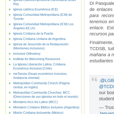
Iglesia Católica Apostólica Carismática Jesús
Di Pasquale
Rey
de enlaces 
Iglesia católica Ecuménica (ICE)
Iglesia Comunidad Metropolitana (ICM) de
para recon
Toronto
tenemos en 
Iglesia Comunidad Metropolitana (ICM) Los
enlace. Es
Ángeles-EE.UU.
recursos pa
Iglesia Cristiana de la Puerta
Iglesia Cristiana Unitaria de Argentina
Finalmente,
Iglesia de Jesucristo de la Restauración.
TCDSB, tuit
(Mormones inclusivos).
Inclusive Orthodoxy
mañana a nu
Institute for Welcoming Resources
estudiante
La Iglesia Liberación Latina, Cristiana
Ecuménica Inclusiva (Chile)
meTanoia (Grupo ecuménico inclusivo,
Andalucía oriental)
.
@LGBT
Metropolitan Community Church (Página
@TCD
central, en inglés)
our bo
Metropolitan Community Churches. MCC.
(Direcciones de sus iglesias en todo el mundo)
studen
Ministerio Arco Iris Latino (MCC)
— Trus
Ministerio Cristiano Bíblico Inclusivo (Argentina)
Misión Cristiana Incluyente (México)
Januar