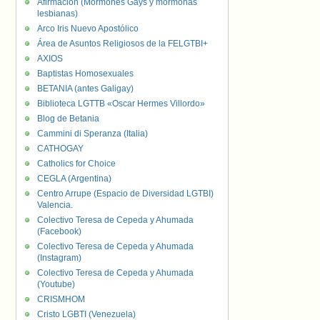
Afirmación (Mormones Gays y mormonas
lesbianas)
Arco Iris Nuevo Apostólico
Área de Asuntos Religiosos de la FELGTBI+
AXIOS
Baptistas Homosexuales
BETANIA (antes Galigay)
Biblioteca LGTTB «Oscar Hermes Villordo»
Blog de Betania
Cammini di Speranza (Italia)
CATHOGAY
Catholics for Choice
CEGLA (Argentina)
Centro Arrupe (Espacio de Diversidad LGTBI)
Valencia.
Colectivo Teresa de Cepeda y Ahumada
(Facebook)
Colectivo Teresa de Cepeda y Ahumada
(Instagram)
Colectivo Teresa de Cepeda y Ahumada
(Youtube)
CRISMHOM
Cristo LGBTI (Venezuela)