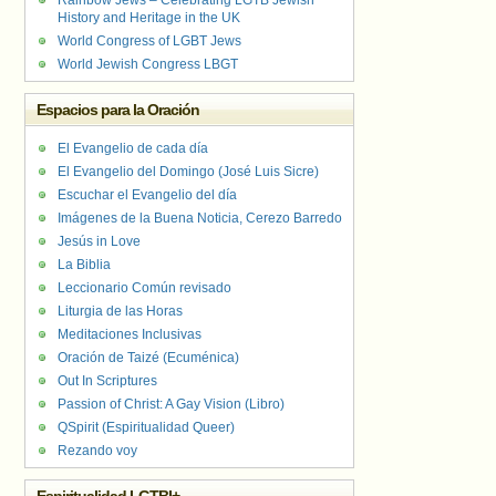
Rainbow Jews – Celebrating LGTB Jewish
History and Heritage in the UK
World Congress of LGBT Jews
World Jewish Congress LBGT
Espacios para la Oración
El Evangelio de cada día
El Evangelio del Domingo (José Luis Sicre)
Escuchar el Evangelio del día
Imágenes de la Buena Noticia, Cerezo Barredo
Jesús in Love
La Biblia
Leccionario Común revisado
Liturgia de las Horas
Meditaciones Inclusivas
Oración de Taizé (Ecuménica)
Out In Scriptures
Passion of Christ: A Gay Vision (Libro)
QSpirit (Espiritualidad Queer)
Rezando voy