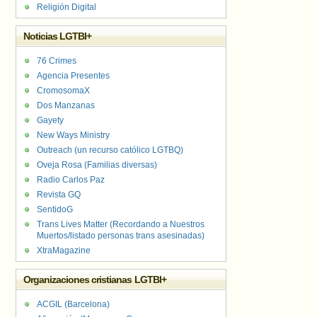
Religión Digital
Noticias LGTBI+
76 Crimes
Agencia Presentes
CromosomaX
Dos Manzanas
Gayety
New Ways Ministry
Outreach (un recurso católico LGTBQ)
Oveja Rosa (Familias diversas)
Radio Carlos Paz
Revista GQ
SentidoG
Trans Lives Matter (Recordando a Nuestros
Muertos/listado personas trans asesinadas)
XtraMagazine
Organizaciones cristianas LGTBI+
ACGIL (Barcelona)