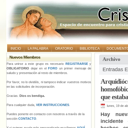
INICIO
LA PALABRA
ORATORIO
BIBLIOTECA
DOCUMENT
Nuevos Miembros
Archivo
Para unirse a este grupo es necesario
REGISTRARSE
y
OBLIGATORIO
dejar en el
FORO
un primer mensaje de
Entradas E
saludo y presentación al resto de miembros.
Arquidióce
Por favor, no lo olvidéis, ni tampoco indicar vuestros motivos
en las solicitudes de incorporación.
homofóbico
que estaba
Gracias.
Dios os bendiga.
Para cualquier duda,
VER INSTRUCCIONES
.
lunes, 19 de ab
Hay nuev
Puedes ponerte en contacto con nosotros a través de la
sección
CONTACTO
.
incidente
Y si quieres ayuda más personalizada escríbenos
AQUÍ