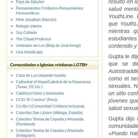
resultó en 
Pays de Zabulon
salud ment
Pensamientos Cristianos-Pensamientos
Homoeróticos
YouthLine
.
Père Jonathan (francés)
que YouthL
Refugio Interior
mientras q
Soy Cofrade
estudiantes
The Closet Professor
contenido y
Umbrales de Luz (Blog de José Arregi)
Una mirada gay
Gupta le di
que se di
Comunidades e Iglesias cristianas LGTBI+
Autostraddl
Casa de Luz (dejando huella)
como el sex
Cathedral of Hope/Catedral de la Esperanza
sexuales. N
(Texas, EE.UU.)
un sitio con
Católicos homo y bisexuales
CCEI "El Camino" (Perú)
jóvenes qu
Co-libr-í (Comunidad Cristiana inclusiva)
salud sexua
Colectivo San Lázaro (Málaga, España)
Gupta dijo 
Colectivo Teresa de Cepeda y Ahumada
(Facebook)
comunidad
Colectivo Teresa de Cepeda y Ahumada
«Puedo hab
(Instagram)