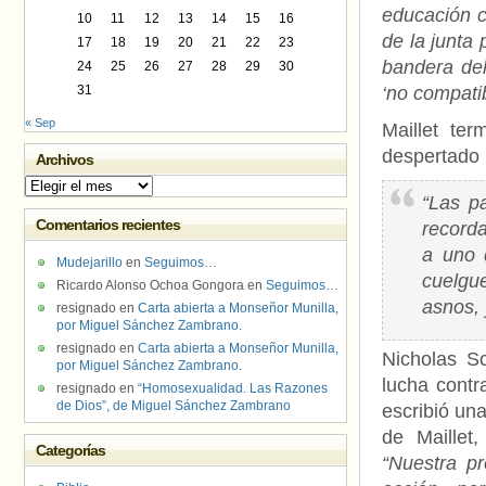
educación c
10
11
12
13
14
15
16
de la junta 
17
18
19
20
21
22
23
bandera del
24
25
26
27
28
29
30
31
‘no compatib
« Sep
Maillet te
despertado 
Archivos
Archivos
“Las p
Comentarios recientes
record
a uno 
Mudejarillo
en
Seguimos…
cuelgu
Ricardo Alonso Ochoa Gongora
en
Seguimos…
asnos, 
resignado
en
Carta abierta a Monseñor Munilla,
por Miguel Sánchez Zambrano.
resignado
en
Carta abierta a Monseñor Munilla,
Nicholas S
por Miguel Sánchez Zambrano.
lucha contr
resignado
en
“Homosexualidad. Las Razones
de Dios”, de Miguel Sánchez Zambrano
escribió un
de Maillet,
Categorías
“Nuestra pr