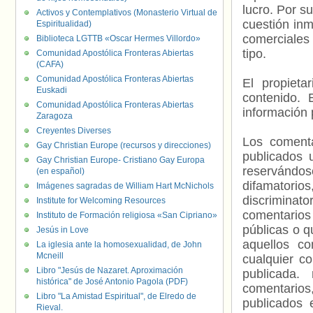
lucro. Por s
Activos y Contemplativos (Monasterio Virtual de
cuestión inm
Espiritualidad)
comerciales 
Biblioteca LGTTB «Oscar Hermes Villordo»
tipo.
Comunidad Apostólica Fronteras Abiertas
(CAFA)
Comunidad Apostólica Fronteras Abiertas
El propieta
Euskadi
contenido. 
Comunidad Apostólica Fronteras Abiertas
información 
Zaragoza
Creyentes Diverses
Los comenta
Gay Christian Europe (recursos y direcciones)
publicados 
Gay Christian Europe- Cristiano Gay Europa
reservándos
(en español)
difamatorio
Imágenes sagradas de William Hart McNichols
discriminat
Institute for Welcoming Resources
comentarios
Instituto de Formación religiosa «San Cipriano»
públicas o 
Jesús in Love
aquellos c
La iglesia ante la homosexualidad, de John
Mcneill
cualquier c
Libro "Jesús de Nazaret. Aproximación
publicada.
histórica" de José Antonio Pagola (PDF)
comentarios,
Libro "La Amistad Espiritual", de Elredo de
publicados 
Rieval.