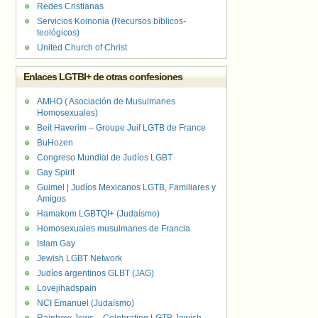
Redes Cristianas
Servicios Koinonia (Recursos bíblicos-
teológicos)
United Church of Christ
Enlaces LGTBI+ de otras confesiones
AMHO ( Asociación de Musulmanes
Homosexuales)
Beit Haverim – Groupe Juif LGTB de France
BuHozen
Congreso Mundial de Judíos LGBT
Gay Spirit
Guimel | Judíos Mexicanos LGTB, Familiares y
Amigos
Hamakom LGBTQI+ (Judaísmo)
Homosexuales musulmanes de Francia
Islam Gay
Jewish LGBT Network
Judíos argentinos GLBT (JAG)
Lovejihadspain
NCI Emanuel (Judaísmo)