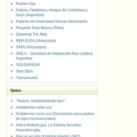
Padres Gay
Padres, Familiares, Amigos de Lesbianas y
Gays (Argentina)
Papeles de Diversidad Sexual (Venezuela)
Proyecto Todo Mejora (Perú)
Queering The Map
REFLEJOS (Venezuela)
SAFO (Nicaragua)
SIGLA – Sociedad de Integración Gay Lésbica
Argentina
SOLIDARIGAY
Stop SIDA
Transexualia
Varios
"Sedom. Indebidamente tuyo"
Acéptenme como soy
Acéptenme como soy (Documento para padres
de hijos homosexuales)
Arte e Historia gay. La historia del amor
masculino gay.
Bajo el arcoíris (Editorial infantil LGBT).