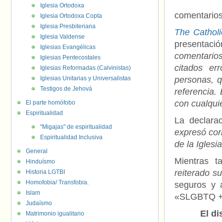
Iglesia Ortodoxa
comentarios
Iglesia Ortodoxa Copta
Iglesia Presbiteriana
The Catholi
Iglesia Valdense
presentaci
Iglesias Evangélicas
comentario
Iglesias Pentecostales
citados er
Iglesias Reformadas (Calvinistas)
Iglesias Unitarias y Universalistas
personas, q
Testigos de Jehová
referencia. 
con cualqui
El parte homófobo
Espiritualidad
La declara
"Migajas" de espiritualidad
expresó cor
Espiritualidad Inclusiva
de la Iglesi
General
Mientras 
Hinduísmo
reiterado 
Historia LGTBI
Homofobia/ Transfobia.
seguros y a
Islam
«SLGBTQ +
Judaísmo
El di
Matrimonio igualitario