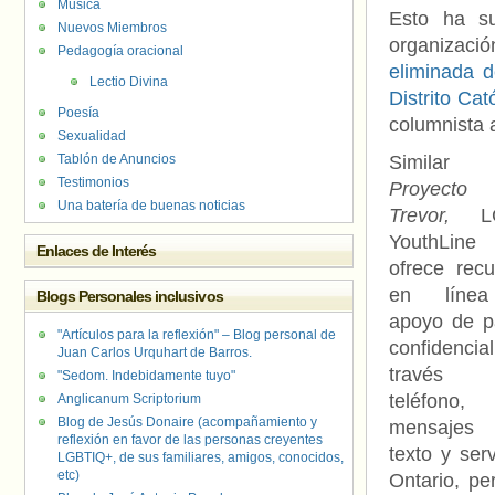
Música
Esto ha s
Nuevos Miembros
organizaci
Pedagogía oracional
eliminada d
Lectio Divina
Distrito Cat
Poesía
columnista 
Sexualidad
Tablón de Anuncios
Similar
Testimonios
Proyecto
Una batería de buenas noticias
Trevor,
LG
YouthLine
Enlaces de Interés
ofrece recu
en líne
Blogs Personales inclusivos
apoyo de p
"Artículos para la reflexión" – Blog personal de
confidenci
Juan Carlos Urquhart de Barros.
través
"Sedom. Indebidamente tuyo"
teléfono,
Anglicanum Scriptorium
Blog de Jesús Donaire (acompañamiento y
mensajes
reflexión en favor de las personas creyentes
texto y ser
LGBTIQ+, de sus familiares, amigos, conocidos,
etc)
Ontario, pe