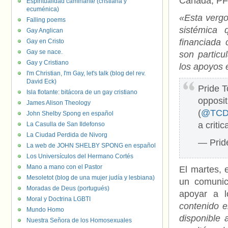
Canada, PFL
Espiritualidad caminante (cristiana y
ecuménica)
«Esta vergo
Falling poems
sistémica 
Gay Anglican
financiada 
Gay en Cristo
Gay se nace.
son partic
Gay y Cristiano
los apoyos 
I'm Christian, I'm Gay, let's talk (blog del rev.
David Eck)
Pride T
Isla flotante: bitácora de un gay cristiano
opposit
James Alison Theology
(
@TCD
John Shelby Spong en español
a criti
La Casulla de San Ildefonso
La Ciudad Perdida de Nivorg
— Prid
La web de JOHN SHELBY SPONG en español
Los Universículos del Hermano Cortés
Mano a mano con el Pastor
El martes, 
Mesoletot (blog de una mujer judía y lesbiana)
un comunic
Moradas de Deus (portugués)
apoyar a 
Moral y Doctrina LGBTI
contenido e
Mundo Homo
disponible 
Nuestra Señora de los Homosexuales