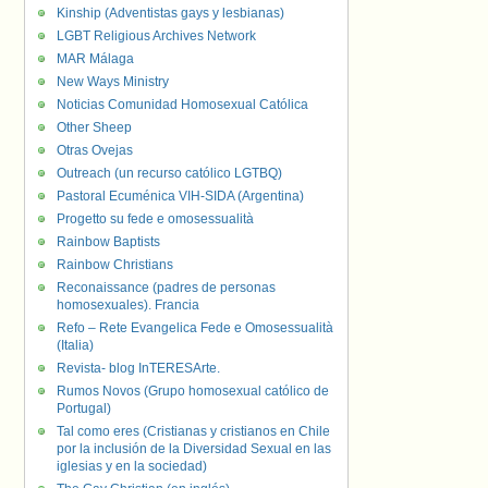
Kinship (Adventistas gays y lesbianas)
LGBT Religious Archives Network
MAR Málaga
New Ways Ministry
Noticias Comunidad Homosexual Católica
Other Sheep
Otras Ovejas
Outreach (un recurso católico LGTBQ)
Pastoral Ecuménica VIH-SIDA (Argentina)
Progetto su fede e omosessualità
Rainbow Baptists
Rainbow Christians
Reconaissance (padres de personas
homosexuales). Francia
Refo – Rete Evangelica Fede e Omosessualità
(Italia)
Revista- blog InTERESArte.
Rumos Novos (Grupo homosexual católico de
Portugal)
Tal como eres (Cristianas y cristianos en Chile
por la inclusión de la Diversidad Sexual en las
iglesias y en la sociedad)