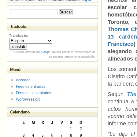
hechos e
escolar 
Buscar:
homofóbico
Toronto, 
Traductor
Thomas Chr
Translate to:
13 carden
Francisco
)
alegando 
* Servicio ofrecido por
Google
. No nos hacemos responsables de
los posibles errores en la traducción.
alineados c
Los comenta
Menú
Distrito Ca
Acceder
la bandera d
Feed de entradas
Feed de comentarios
Según
The
WordPress.org
continua a 
actos homo
Calendario
«como dele
L
M
X
J
V
S
D
informe con
1
2
“Le dijo al
3
4
5
6
7
8
9