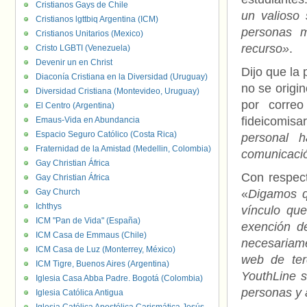
Cristianos Gays de Chile
un valioso
Cristianos lgttbiq Argentina (ICM)
personas m
Cristianos Unitarios (Mexico)
recurso»
.
Cristo LGBTI (Venezuela)
Devenir un en Christ
Dijo que la 
Diaconía Cristiana en la Diversidad (Uruguay)
no se origin
Diversidad Cristiana (Montevideo, Uruguay)
por correo
El Centro (Argentina)
fideicomisa
Emaus-Vida en Abundancia
Espacio Seguro Católico (Costa Rica)
personal 
Fraternidad de la Amistad (Medellin, Colombia)
comunicació
Gay Christian África
Con respect
Gay Christian África
Gay Church
«
Digamos q
Ichthys
vínculo qu
ICM "Pan de Vida" (España)
exención d
ICM Casa de Emmaus (Chile)
necesariam
ICM Casa de Luz (Monterrey, México)
web de ter
ICM Tigre, Buenos Aires (Argentina)
YouthLine s
Iglesia Casa Abba Padre. Bogotá (Colombia)
personas y 
Iglesia Católica Antigua