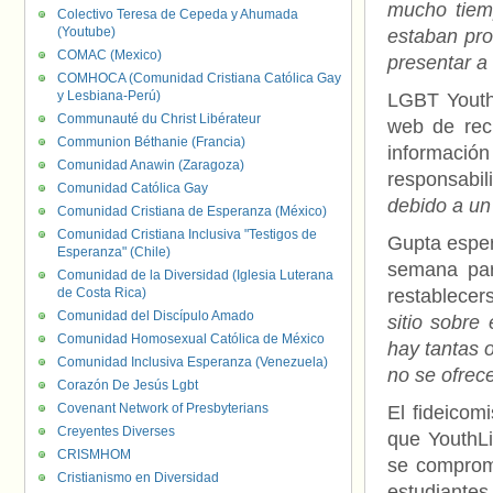
mucho tiemp
Colectivo Teresa de Cepeda y Ahumada
(Youtube)
estaban pro
COMAC (Mexico)
presentar a
COMHOCA (Comunidad Cristiana Católica Gay
y Lesbiana-Perú)
LGBT YouthL
Communauté du Christ Libérateur
web de recu
Communion Béthanie (Francia)
informac
Comunidad Anawin (Zaragoza)
responsabil
Comunidad Católica Gay
debido a un 
Comunidad Cristiana de Esperanza (México)
Comunidad Cristiana Inclusiva "Testigos de
Gupta esper
Esperanza" (Chile)
semana par
Comunidad de la Diversidad (Iglesia Luterana
de Costa Rica)
restablece
Comunidad del Discípulo Amado
sitio sobr
Comunidad Homosexual Católica de México
hay tantas 
Comunidad Inclusiva Esperanza (Venezuela)
no se ofrec
Corazón De Jesús Lgbt
Covenant Network of Presbyterians
El fideicom
Creyentes Diverses
que YouthLi
CRISMHOM
se comprome
Cristianismo en Diversidad
estudiantes