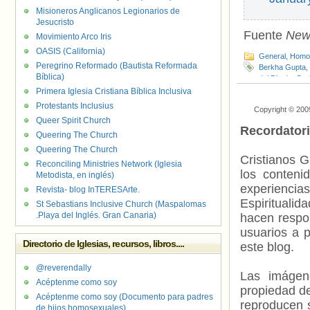
Misioneros Anglicanos Legionarios de
Jesucristo
Fuente
New
Movimiento Arco Iris
OASIS (California)
General
,
Homof
Peregrino Reformado (Bautista Reformada
Berkha Gupta
,
Bíblica)
del Distrito Ca
Ribbon Canad
Primera Iglesia Cristiana Bíblica Inclusiva
Protestants Inclusius
Copyright © 200
Queer Spirit Church
Recordator
Queering The Church
Queering The Church
Cristianos G
Reconciling Ministries Network (Iglesia
los contenid
Metodista, en inglés)
experienci
Revista- blog InTERESArte.
Espiritualid
St Sebastians Inclusive Church (Maspalomas
.Playa del Inglés. Gran Canaria)
hacen respo
usuarios a p
Directorio de Iglesias, recursos, libros....
este blog.
@reverendally
Las imágene
Acéptenme como soy
propiedad de
Acéptenme como soy (Documento para padres
reproducen s
de hijos homosexuales)