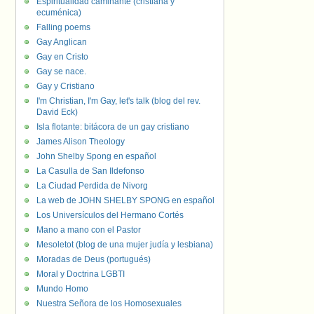
Espiritualidad caminante (cristiana y
ecuménica)
Falling poems
Gay Anglican
Gay en Cristo
Gay se nace.
Gay y Cristiano
I'm Christian, I'm Gay, let's talk (blog del rev.
David Eck)
Isla flotante: bitácora de un gay cristiano
James Alison Theology
John Shelby Spong en español
La Casulla de San Ildefonso
La Ciudad Perdida de Nivorg
La web de JOHN SHELBY SPONG en español
Los Universículos del Hermano Cortés
Mano a mano con el Pastor
Mesoletot (blog de una mujer judía y lesbiana)
Moradas de Deus (portugués)
Moral y Doctrina LGBTI
Mundo Homo
Nuestra Señora de los Homosexuales