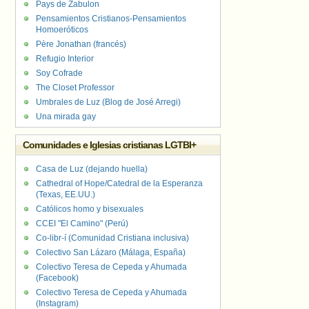
Pays de Zabulon
Pensamientos Cristianos-Pensamientos
Homoeróticos
Père Jonathan (francés)
Refugio Interior
Soy Cofrade
The Closet Professor
Umbrales de Luz (Blog de José Arregi)
Una mirada gay
Comunidades e Iglesias cristianas LGTBI+
Casa de Luz (dejando huella)
Cathedral of Hope/Catedral de la Esperanza
(Texas, EE.UU.)
Católicos homo y bisexuales
CCEI "El Camino" (Perú)
Co-libr-í (Comunidad Cristiana inclusiva)
Colectivo San Lázaro (Málaga, España)
Colectivo Teresa de Cepeda y Ahumada
(Facebook)
Colectivo Teresa de Cepeda y Ahumada
(Instagram)