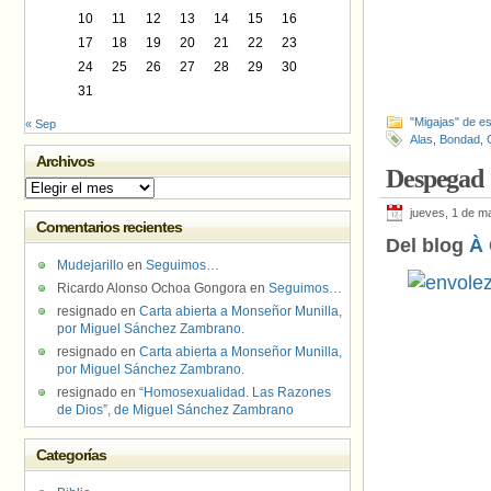
10
11
12
13
14
15
16
17
18
19
20
21
22
23
24
25
26
27
28
29
30
31
"Migajas" de es
« Sep
Alas
,
Bondad
,
Archivos
Despegad
Archivos
jueves, 1 de m
Comentarios recientes
Del blog
À
Mudejarillo
en
Seguimos…
Ricardo Alonso Ochoa Gongora
en
Seguimos…
resignado
en
Carta abierta a Monseñor Munilla,
por Miguel Sánchez Zambrano.
resignado
en
Carta abierta a Monseñor Munilla,
por Miguel Sánchez Zambrano.
resignado
en
“Homosexualidad. Las Razones
de Dios”, de Miguel Sánchez Zambrano
Categorías