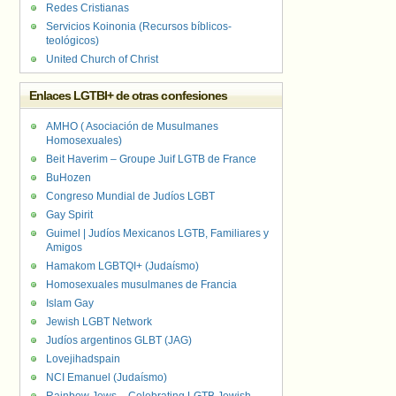
Redes Cristianas
Servicios Koinonia (Recursos bíblicos-
teológicos)
United Church of Christ
Enlaces LGTBI+ de otras confesiones
AMHO ( Asociación de Musulmanes
Homosexuales)
Beit Haverim – Groupe Juif LGTB de France
BuHozen
Congreso Mundial de Judíos LGBT
Gay Spirit
Guimel | Judíos Mexicanos LGTB, Familiares y
Amigos
Hamakom LGBTQI+ (Judaísmo)
Homosexuales musulmanes de Francia
Islam Gay
Jewish LGBT Network
Judíos argentinos GLBT (JAG)
Lovejihadspain
NCI Emanuel (Judaísmo)