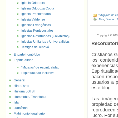
Iglesia Ortodoxa
Iglesia Ortodoxa Copta
Iglesia Presbiteriana
"Migajas" de es
Iglesia Valdense
Alas
,
Bondad
,
Iglesias Evangélicas
Iglesias Pentecostales
Copyright © 200
Iglesias Reformadas (Calvinistas)
Iglesias Unitarias y Universalistas
Recordator
Testigos de Jehová
Cristianos G
El parte homófobo
los contenid
Espiritualidad
experienci
"Migajas" de espiritualidad
Espiritualid
Espiritualidad Inclusiva
hacen respo
General
usuarios a p
Hinduísmo
este blog.
Historia LGTBI
Homofobia/ Transfobia.
Las imágene
Islam
propiedad de
Judaísmo
reproducen s
Matrimonio igualitario
lucro. Por s