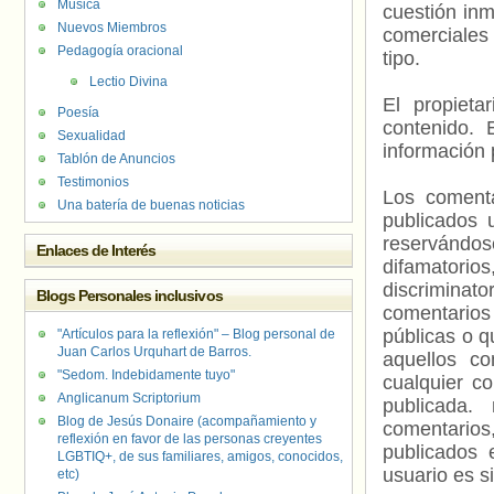
Música
cuestión inm
Nuevos Miembros
comerciales 
Pedagogía oracional
tipo.
Lectio Divina
El propieta
Poesía
contenido. 
Sexualidad
información 
Tablón de Anuncios
Testimonios
Los comenta
Una batería de buenas noticias
publicados 
reservándos
Enlaces de Interés
difamatorio
discriminat
Blogs Personales inclusivos
comentarios
públicas o 
"Artículos para la reflexión" – Blog personal de
Juan Carlos Urquhart de Barros.
aquellos c
"Sedom. Indebidamente tuyo"
cualquier c
Anglicanum Scriptorium
publicada.
Blog de Jesús Donaire (acompañamiento y
comentarios,
reflexión en favor de las personas creyentes
publicados 
LGBTIQ+, de sus familiares, amigos, conocidos,
usuario es s
etc)