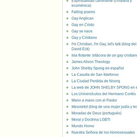
Espiritualidad caminante (cristiana y
ecuménica)
Falling poems
Gay Anglican
Gay en Cristo
Gay se nace.
Gay y Cristiano
I'm Christian, I'm Gay, let's talk (blog del
David Eck)
Isla flotante: bitácora de un gay cristian
James Alison Theology
John Shelby Spong en español
La Casulla de San Ildefonso
La Ciudad Perdida de Nivorg
La web de JOHN SHELBY SPONG en e
Los Universículos del Hermano Cortés
Mano a mano con el Pastor
Mesoletot (blog de una mujer judía y le
Moradas de Deus (portugués)
Moral y Doctrina LGBTI
Mundo Homo
Nuestra Señora de los Homosexuales