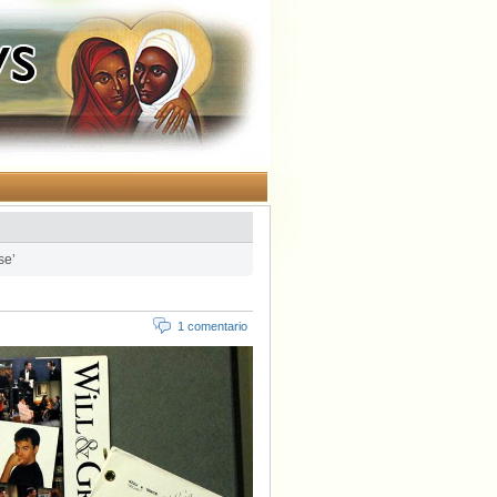
se’
1 comentario