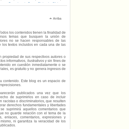
dense
,
Patsy Lynch
,
Renee Richards
,
Silvia
Arriba
Todos los contenidos tienen la finalidad de
diversos temas que busquen la unión de
radores no se hacen responsables de las
e los textos incluidos en cada una de las
on propiedad de sus respectivos autores o
s informativos, ilustrativos y sin fines de
contenido en cuestión inmediatamente o se
riales, es gratuito y no genera ingresos de
e su contenido. Este blog es un espacio de
imprecisiones.
parecerán publicados una vez que los
echo de suprimirlos en caso de incluir
 racistas o discriminatorios, que resulten
erar derechos fundamentales y libertades
 se suprimirá aquellos comentarios que
ue no guarde relación con el tema de la
, enlaces, comentarios, expresiones y
 mismo, ni garantiza la veracidad de los
ublicados.