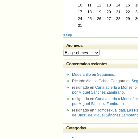
10
11
12
13
14
15
1
17
18
19
20
21
22
2
24
25
26
27
28
29
3
31
« Sep
Archivos
Archivos
Comentarios recientes
Mudejarillo
en
Seguimos…
Ricardo Alonso Ochoa Gongora
en
Se
resignado
en
Carta abierta a Monseñor
por Miguel Sánchez Zambrano.
resignado
en
Carta abierta a Monseñor
por Miguel Sánchez Zambrano.
resignado
en
“Homosexualidad. Las R
de Dios”, de Miguel Sánchez Zambran
Categorías