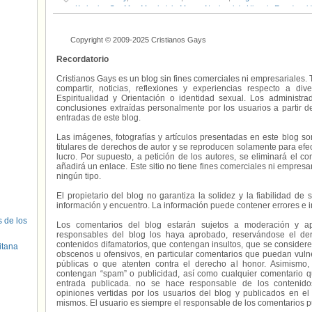
Katherine Ott
,
Max Mutchnick
,
Museo Nacional de Historia Estadouni
Ros
,
Smithsoniano
,
The Associated Press
,
Will & Grace
Copyright © 2009-2025 Cristianos Gays
Recordatorio
Cristianos Gays es un blog sin fines comerciales ni empresariales. 
compartir, noticias, reflexiones y experiencias respecto a 
Espiritualidad y Orientación o identidad sexual. Los administ
conclusiones extraídas personalmente por los usuarios a partir d
entradas de este blog.
Las imágenes, fotografías y artículos presentadas en este blog s
titulares de derechos de autor y se reproducen solamente para efecto
lucro. Por supuesto, a petición de los autores, se eliminará el 
añadirá un enlace. Este sitio no tiene fines comerciales ni empresa
ningún tipo.
El propietario del blog no garantiza la solidez y la fiabilidad d
información y encuentro. La información puede contener errores e 
s de los
Los comentarios del blog estarán sujetos a moderación y a
responsables del blog los haya aprobado, reservándose el der
contenidos difamatorios, que contengan insultos, que se consideren
itana
obscenos u ofensivos, en particular comentarios que puedan vuln
públicas o que atenten contra el derecho al honor. Asimismo,
contengan “spam” o publicidad, así como cualquier comentario q
entrada publicada. no se hace responsable de los contenidos
opiniones vertidas por los usuarios del blog y publicados en el
mismos. El usuario es siempre el responsable de los comentarios p