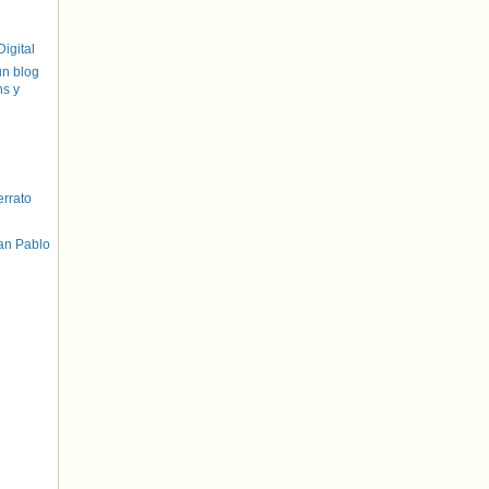
igital
un blog
hs y
errato
an Pablo