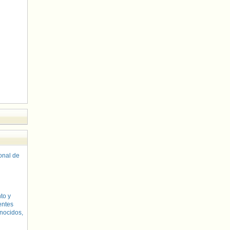
sonal de
to y
entes
nocidos,