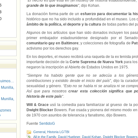
“
El hecho es que está en (el museo) de historia estadounidense,
6
grande de lo que imaginamos
“
, dijo Kohan.
3
La donación forma parte de un
esfuerzo para documentar la hi
0
histórico que no ha sido incluido a profundidad en el museo. Los
ámbito de la política, el deporte y la cultura
de todas partes del pa
Algunos de los artículos que han sido donados incluyen los pa
primer embajador estadounidense designado por el Senad
comunitario gay en Baltimore
; y colecciones de fotografía de
Pat
activismo por los derechos gay.
En los deportes, el museo recibirá una raqueta de la ex tenista pr
importante decisión de la
Corte Suprema de Nueva York
para los
negaron la inscripción al Abierto de Estados Unidos en 1975.
“Siempre ha habido gente que no se adecúa a los géner
contribuciones y existido desde el inicio del país”
, dijo la curad
guimos…
sexualidad y género.
“Esto no se habla ni se analiza ni se compr
 Munilla,
Así que para nosotros
crear esta colección significa que
historia de este país
“
.
 Munilla,
Will & Grace
usó la comedia para familiarizar al grueso de la pob
Dwight Blocker
Bowers. Fue osada y pionera del mismo modo e
azones
o
de 1970 con asuntos de tolerancia y fanatismo, dijo Bowers.
Fuente
SentidoG
General
,
Historia LGTBI
All in the Family
,
David Huebner
,
David Kohan
,
Dwight Blocker Bowers