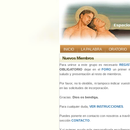
INICIO
LA PALABRA
ORATORIO
Nuevos Miembros
Para unirse a este grupo es necesario
REGIS
OBLIGATORIO
dejar en el
FORO
un primer m
saludo y presentación al resto de miembros.
Por favor, no lo olvidéis, ni tampoco indicar vues
en las solicitudes de incorporación.
Gracias.
Dios os bendiga.
Para cualquier duda,
VER INSTRUCCIONES
.
Puedes ponerte en contacto con nosotros a través
sección
CONTACTO
.
Y si quieres ayuda más personalizada escríbeno