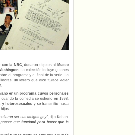
to con la
NBC
, donaron objetos al
Museo
ashington
. La colección incluye guiones
obre el programa y el final de la serie. La
íldoras, un letrero que dice
“Grace Adler
n.
oniano en un programa cuyos personajes
 cuando la comedia se estrenó en 1998.
 y heterosexuales
y se transmitió hasta
hijos.
esultaron ser sus amigos gay”
, dijo Kohan.
e parece que
funcionó para hacer que la