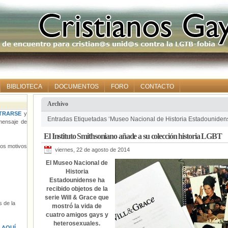
BIBLIOTECA
DOCUMENTOS
FORO
CONTACTO
Archivo
TRARSE
y
Entradas Etiquetadas ‘Museo Nacional de Historia Estadouniden
ensaje de
El Instituto Smithsoniano añade a su colección historia LGBT
tros motivos
viernes, 22 de agosto de 2014
El Museo Nacional de
Historia
Estadounidense ha
recibido objetos de la
serie Will & Grace que
 de la
mostró la vida de
cuatro amigos gays y
heterosexuales.
s
AQUÍ