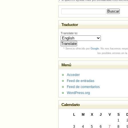
Buscar:
Traductor
Translate to:
* Servicio ofrecido por
Google
. No nos hacemos respo
los posibles errores en la
Menú
Acceder
Feed de entradas
Feed de comentarios
WordPress.org
Calendario
L
M
X
J
V
S
1
3
4
5
6
7
8