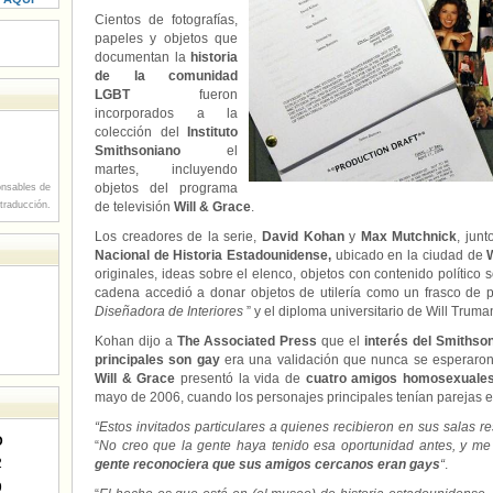
Cientos de fotografías,
papeles y objetos que
documentan la
historia
de la comunidad
LGBT
fueron
incorporados a la
colección del
Instituto
Smithsoniano
el
martes, incluyendo
objetos del programa
nsables de
 traducción.
de televisión
Will & Grace
.
Los creadores de la serie,
David Kohan
y
Max Mutchnick
, jun
Nacional de Historia Estadounidense,
ubicado
en la ciudad de
W
originales, ideas sobre el elenco, objetos con contenido político s
cadena accedió a donar objetos de utilería como un frasco de p
Diseñadora de Interiores
” y el diploma universitario de Will Truma
Kohan dijo a
The Associated Press
que el
interés del Smiths
principales son gay
era una validación que nunca se esperaron
Will & Grace
presentó la vida de
cuatro amigos homosexuales
mayo de 2006, cuando los personajes principales tenían parejas e 
“Estos invitados particulares a quienes recibieron en sus salas r
D
“
No creo que la gente haya tenido esa oportunidad antes, y m
2
gente reconociera que sus amigos cercanos eran gays
“
.
9