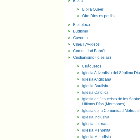
Biblia
Biblia Queer
Otro Dios es posible
Biblioteca
Budismo
Caverna
Cine/TV/Videos
Comunidad Bahá'í
Cristianismo (Iglesias)
Cuáqueros
Iglesia Adventista del Séptimo Día
Iglesia Anglicana
Iglesia Bautista
Iglesia Católica
Iglesia de Jesucristo de los Santo
Últimos Días (Mormones)
Iglesia de la Comunidad Metropol
Iglesia Inclusiva
Iglesia Luterana
Iglesia Menonita
Iglesia Metodista