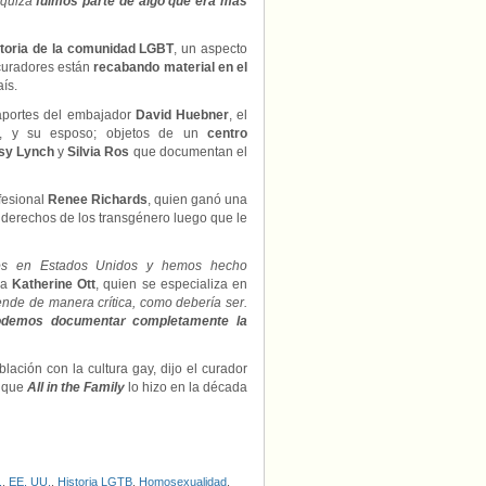
 quizá
fuimos parte de algo que era más
storia de la comunidad LGBT
, un aspecto
 curadores están
recabando material en el
ís.
saportes del embajador
David Huebner
, el
o, y su esposo; objetos de un
centro
sy Lynch
y
Silvia Ros
que documentan el
ofesional
Renee Richards
, quien ganó una
 derechos de los transgénero luego que le
os en Estados Unidos y hemos hecho
ora
Katherine Ott
, quien se especializa en
ende de manera crítica, como debería ser.
 podemos documentar completamente la
lación con la cultura gay, dijo el curador
n que
All in the Family
lo hizo en la década
.
,
EE. UU.
,
Historia LGTB
,
Homosexualidad
,