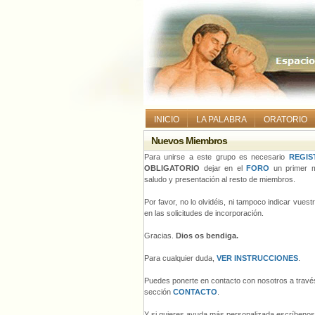
INICIO
LA PALABRA
ORATORIO
Nuevos Miembros
Para unirse a este grupo es necesario
REGIS
OBLIGATORIO
dejar en el
FORO
un primer m
saludo y presentación al resto de miembros.
Por favor, no lo olvidéis, ni tampoco indicar vues
en las solicitudes de incorporación.
Gracias.
Dios os bendiga.
Para cualquier duda,
VER INSTRUCCIONES
.
Puedes ponerte en contacto con nosotros a través
sección
CONTACTO
.
Y si quieres ayuda más personalizada escríbeno