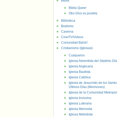
Biblia
Biblia Queer
Otro Dios es posible
Biblioteca
Budismo
Caverna
Cine/TV/Videos
Comunidad Bahá'í
Cristianismo (Iglesias)
Cuáqueros
Iglesia Adventista del Séptimo Día
Iglesia Anglicana
Iglesia Bautista
Iglesia Católica
Iglesia de Jesucristo de los Santo
Últimos Días (Mormones)
Iglesia de la Comunidad Metropol
Iglesia Inclusiva
Iglesia Luterana
Iglesia Menonita
Iglesia Metodista