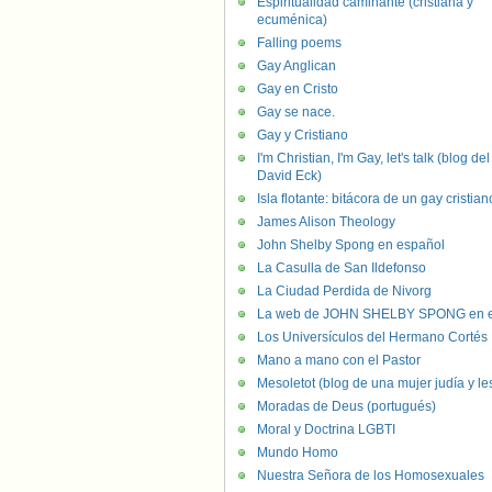
Espiritualidad caminante (cristiana y
ecuménica)
Falling poems
Gay Anglican
Gay en Cristo
Gay se nace.
Gay y Cristiano
I'm Christian, I'm Gay, let's talk (blog del
David Eck)
Isla flotante: bitácora de un gay cristian
James Alison Theology
John Shelby Spong en español
La Casulla de San Ildefonso
La Ciudad Perdida de Nivorg
La web de JOHN SHELBY SPONG en e
Los Universículos del Hermano Cortés
Mano a mano con el Pastor
Mesoletot (blog de una mujer judía y le
Moradas de Deus (portugués)
Moral y Doctrina LGBTI
Mundo Homo
Nuestra Señora de los Homosexuales