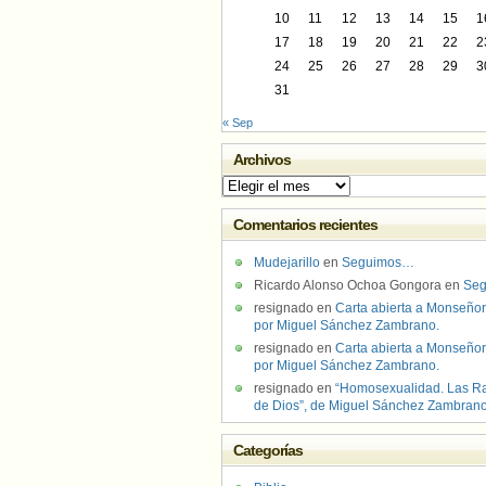
10
11
12
13
14
15
1
17
18
19
20
21
22
2
24
25
26
27
28
29
3
31
« Sep
Archivos
Archivos
Comentarios recientes
Mudejarillo
en
Seguimos…
Ricardo Alonso Ochoa Gongora
en
Se
resignado
en
Carta abierta a Monseñor
por Miguel Sánchez Zambrano.
resignado
en
Carta abierta a Monseñor
por Miguel Sánchez Zambrano.
resignado
en
“Homosexualidad. Las R
de Dios”, de Miguel Sánchez Zambran
Categorías