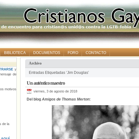
BIBLIOTECA
DOCUMENTOS
FORO
CONTACTO
Archivo
TRARSE
y
Entradas Etiquetadas ‘Jim Douglas’
ensaje de
Un auténtico maestro
tros motivos
viernes, 3 de agosto de 2018
Del blog
Amigos de Thomas Merton
:
 de la
s
AQUÍ