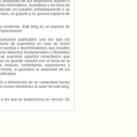
on propiedad de sus respectivos autores o
s informativos, ilustrativos y sin fines de
contenido en cuestión inmediatamente o se
riales, es gratuito y no genera ingresos de
e su contenido. Este blog es un espacio de
imprecisiones.
parecerán publicados una vez que los
echo de suprimirlos en caso de incluir
 racistas o discriminatorios, que resulten
erar derechos fundamentales y libertades
 se suprimirá aquellos comentarios que
ue no guarde relación con el tema de la
, enlaces, comentarios, expresiones y
 mismo, ni garantiza la veracidad de los
ublicados.
ción o eliminación de un comentario hecho
or correo electrónico al autor de este blog,
s a los que se proporciona un vínculo. Su