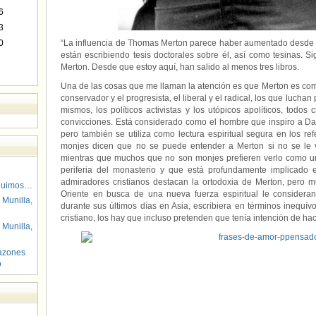
6
3
0
“La influencia de Thomas Merton parece haber aumentado desde
están escribiendo tesis doctorales sobre él, así como tesinas. Si
Merton. Desde que estoy aquí, han salido al menos tres libros.
Una de las cosas que me llaman la atención es que Merton es como 
conservador y el progresista, el liberal y el radical, los que lucha
mismos, los políticos activistas y los utópicos apolíticos, todos
convicciones. Está considerado como el hombre que inspiro a Dan
pero también se utiliza como lectura espiritual segura en los re
monjes dicen que no se puede entender a Merton si no se le v
mientras que muchos que no son monjes prefieren verlo como un 
periferia del monasterio y que está profundamente implicado e
admiradores cristianos destacan la ortodoxia de Merton, pero 
guimos…
Oriente en busca de una nueva fuerza espiritual le consider
 Munilla,
durante sus últimos días en Asia, escribiera en términos inequí
cristiano, los hay que incluso pretenden que tenía intención de ha
 Munilla,
azones
o