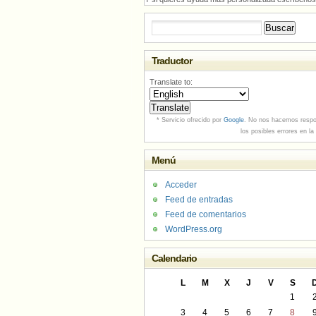
Buscar:
Traductor
Translate to:
* Servicio ofrecido por
Google
. No nos hacemos respo
los posibles errores en la
Menú
Acceder
Feed de entradas
Feed de comentarios
WordPress.org
Calendario
L
M
X
J
V
S
1
3
4
5
6
7
8