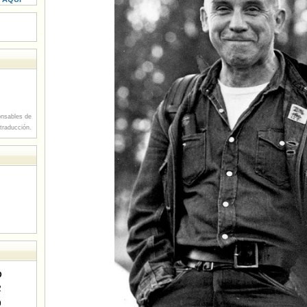
nsables de
 traducción.
D
2
9