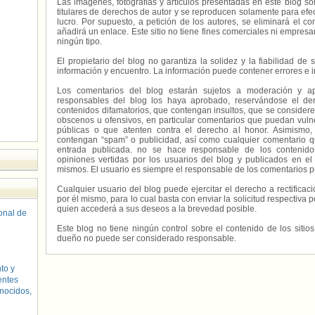
Las imágenes, fotografías y artículos presentadas en este blog s
titulares de derechos de autor y se reproducen solamente para efecto
lucro. Por supuesto, a petición de los autores, se eliminará el 
añadirá un enlace. Este sitio no tiene fines comerciales ni empresa
ningún tipo.
El propietario del blog no garantiza la solidez y la fiabilidad d
información y encuentro. La información puede contener errores e 
Los comentarios del blog estarán sujetos a moderación y a
responsables del blog los haya aprobado, reservándose el der
contenidos difamatorios, que contengan insultos, que se consideren
obscenos u ofensivos, en particular comentarios que puedan vuln
públicas o que atenten contra el derecho al honor. Asimismo,
contengan “spam” o publicidad, así como cualquier comentario q
entrada publicada. no se hace responsable de los contenidos
opiniones vertidas por los usuarios del blog y publicados en el
mismos. El usuario es siempre el responsable de los comentarios p
Cualquier usuario del blog puede ejercitar el derecho a rectifica
por él mismo, para lo cual basta con enviar la solicitud respectiva p
quien accederá a sus deseos a la brevedad posible.
sonal de
Este blog no tiene ningún control sobre el contenido de los sitio
dueño no puede ser considerado responsable.
to y
entes
nocidos,