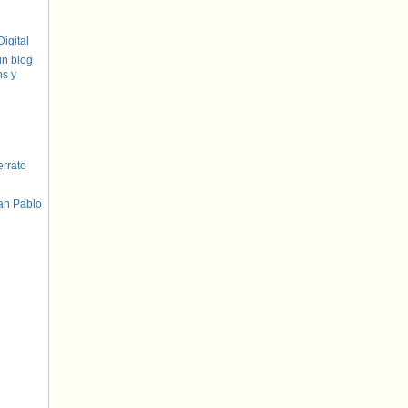
igital
un blog
hs y
errato
an Pablo