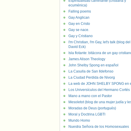
Espiritualidad caminante (cristiana y
ecuménica)
Falling poems
Gay Anglican
Gay en Cristo
Gay se nace.
Gay y Cristiano
I'm Christian, I'm Gay, let's talk (blog del
David Eck)
Isla flotante: bitácora de un gay cristian
James Alison Theology
John Shelby Spong en español
La Casulla de San Ildefonso
La Ciudad Perdida de Nivorg
La web de JOHN SHELBY SPONG en e
Los Universículos del Hermano Cortés
Mano a mano con el Pastor
Mesoletot (blog de una mujer judía y le
Moradas de Deus (portugués)
Moral y Doctrina LGBTI
Mundo Homo
Nuestra Señora de los Homosexuales