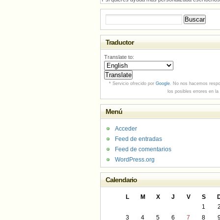
Buscar:
Traductor
Translate to:
* Servicio ofrecido por
Google
. No nos hacemos respo
los posibles errores en la
Menú
Acceder
Feed de entradas
Feed de comentarios
WordPress.org
Calendario
L
M
X
J
V
S
1
3
4
5
6
7
8