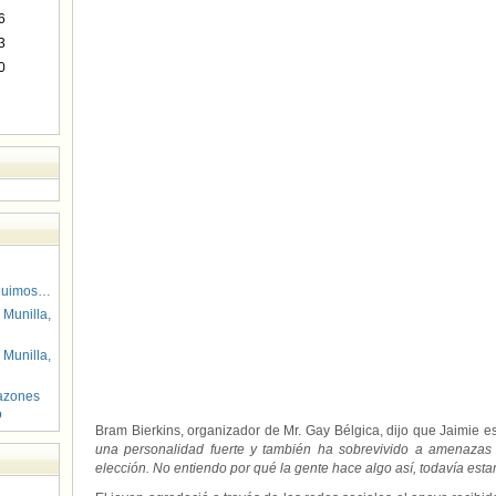
6
3
0
guimos…
 Munilla,
 Munilla,
azones
o
Bram Bierkins, organizador de Mr. Gay Bélgica, dijo que Jaimie e
una personalidad fuerte y también ha sobrevivido a amenazas 
elección. No entiendo por qué la gente hace algo así, todavía estam