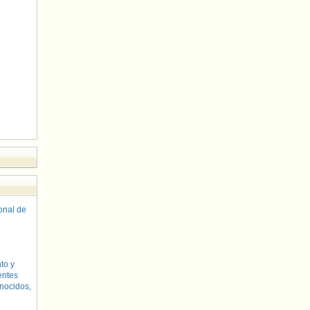
sonal de
to y
entes
nocidos,