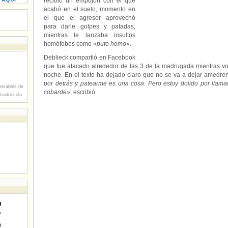
recibió un empujón con el que
acabó en el suelo, momento en
el que el agresor aprovechó
para darle golpes y patadas,
mientras le lanzaba insultos
homófobos como
«puto homo»
.
Deblieck compartió en Facebook
que fue atacado alrededor de las 3 de la madrugada mientras v
noche. En el texto ha dejado claro que no se va a dejar amedren
por detrás y patearme es una cosa. Pero estoy dolido por llama
nsables de
cobarde»
, escribió.
 traducción.
D
2
9