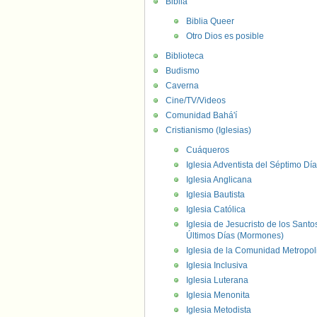
Biblia
Biblia Queer
Otro Dios es posible
Biblioteca
Budismo
Caverna
Cine/TV/Videos
Comunidad Bahá'í
Cristianismo (Iglesias)
Cuáqueros
Iglesia Adventista del Séptimo Día
Iglesia Anglicana
Iglesia Bautista
Iglesia Católica
Iglesia de Jesucristo de los Santo
Últimos Días (Mormones)
Iglesia de la Comunidad Metropol
Iglesia Inclusiva
Iglesia Luterana
Iglesia Menonita
Iglesia Metodista