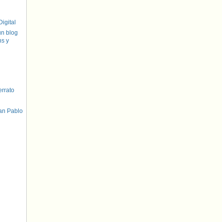
igital
un blog
hs y
errato
an Pablo