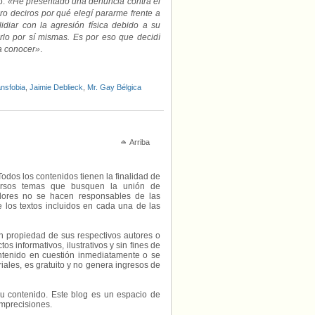
o:
«He presentado una denuncia contra el
iero deciros por qué elegí pararme frente a
diar con la agresión física debido a su
rlo por sí mismas. Es por eso que decidí
 a conocer»
.
nsfobia
,
Jaimie Deblieck
,
Mr. Gay Bélgica
Arriba
Todos los contenidos tienen la finalidad de
diversos temas que busquen la unión de
radores no se hacen responsables de las
e los textos incluidos en cada una de las
on propiedad de sus respectivos autores o
s informativos, ilustrativos y sin fines de
contenido en cuestión inmediatamente o se
riales, es gratuito y no genera ingresos de
e su contenido. Este blog es un espacio de
imprecisiones.