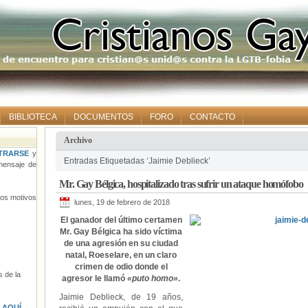
BIBLIOTECA
DOCUMENTOS
FORO
CONTACTO
Archivo
TRARSE
y
Entradas Etiquetadas ‘Jaimie Deblieck’
ensaje de
Mr. Gay Bélgica, hospitalizado tras sufrir un ataque homófobo
tros motivos
lunes, 19 de febrero de 2018
El ganador del último certamen
Mr. Gay Bélgica ha sido víctima
de una agresión en su ciudad
natal, Roeselare, en un claro
crimen de odio donde el
 de la
agresor le llamó
«puto homo»
.
Jaimie Deblieck, de 19 años,
s
AQUÍ