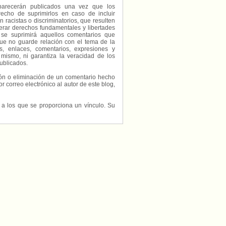
parecerán publicados una vez que los
echo de suprimirlos en caso de incluir
 racistas o discriminatorios, que resulten
erar derechos fundamentales y libertades
 se suprimirá aquellos comentarios que
ue no guarde relación con el tema de la
, enlaces, comentarios, expresiones y
 mismo, ni garantiza la veracidad de los
ublicados.
ción o eliminación de un comentario hecho
or correo electrónico al autor de este blog,
s a los que se proporciona un vínculo. Su