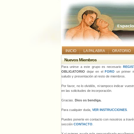
INICIO
LA PALABRA
ORATORIO
Nuevos Miembros
Para unirse a este grupo es necesario
REGIS
OBLIGATORIO
dejar en el
FORO
un primer m
saludo y presentación al resto de miembros.
Por favor, no lo olvidéis, ni tampoco indicar vues
en las solicitudes de incorporación.
Gracias.
Dios os bendiga.
Para cualquier duda,
VER INSTRUCCIONES
.
Puedes ponerte en contacto con nosotros a través
sección
CONTACTO
.
Y si quieres ayuda más personalizada escríbeno