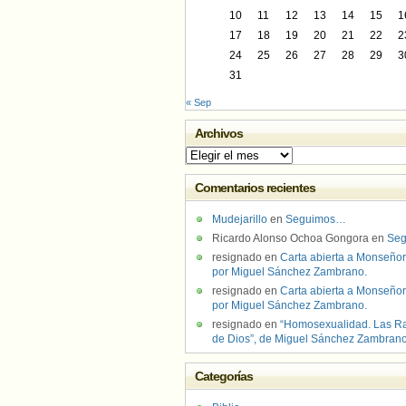
10
11
12
13
14
15
1
17
18
19
20
21
22
2
24
25
26
27
28
29
3
31
« Sep
Archivos
Archivos
Comentarios recientes
Mudejarillo
en
Seguimos…
Ricardo Alonso Ochoa Gongora
en
Se
resignado
en
Carta abierta a Monseñor
por Miguel Sánchez Zambrano.
resignado
en
Carta abierta a Monseñor
por Miguel Sánchez Zambrano.
resignado
en
“Homosexualidad. Las R
de Dios”, de Miguel Sánchez Zambran
Categorías