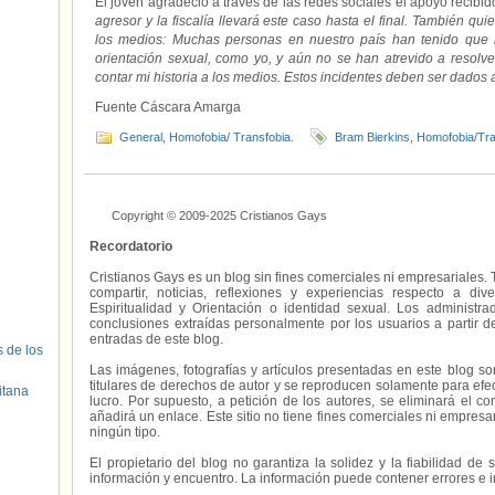
El joven agradeció a través de las redes sociales el apoyo recibid
agresor y la fiscalía llevará este caso hasta el final. También qu
los medios: Muchas personas en nuestro país han tenido que li
orientación sexual, como yo, y aún no se han atrevido a resolve
contar mi historia a los medios. Estos incidentes deben ser dados
Fuente Cáscara Amarga
General
,
Homofobia/ Transfobia.
Bram Bierkins
,
Homofobia/Tra
Copyright © 2009-2025 Cristianos Gays
Recordatorio
Cristianos Gays es un blog sin fines comerciales ni empresariales. 
compartir, noticias, reflexiones y experiencias respecto a 
Espiritualidad y Orientación o identidad sexual. Los administ
conclusiones extraídas personalmente por los usuarios a partir d
entradas de este blog.
s de los
Las imágenes, fotografías y artículos presentadas en este blog s
titulares de derechos de autor y se reproducen solamente para efecto
itana
lucro. Por supuesto, a petición de los autores, se eliminará el 
añadirá un enlace. Este sitio no tiene fines comerciales ni empresa
ningún tipo.
El propietario del blog no garantiza la solidez y la fiabilidad d
información y encuentro. La información puede contener errores e 