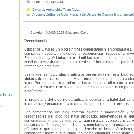
Fuente Dosmanzanas
General
,
Homofobia/ Transfobia.
Arcópoli
,
Delitos de Odio
,
Fiscalía de Delitos de Odio de la Comunidad
J. D.
,
Observatorio Madrileño contra la LGTBfobia
,
Rubén López
,
Y. A
Copyright © 2009-2025 Cristianos Gays
Recordatorio
Cristianos Gays es un blog sin fines comerciales ni empresariales. 
compartir, noticias, reflexiones y experiencias respecto a 
Espiritualidad y Orientación o identidad sexual. Los administ
conclusiones extraídas personalmente por los usuarios a partir d
entradas de este blog.
Las imágenes, fotografías y artículos presentadas en este blog s
titulares de derechos de autor y se reproducen solamente para efecto
lucro. Por supuesto, a petición de los autores, se eliminará el 
añadirá un enlace. Este sitio no tiene fines comerciales ni empresa
ningún tipo.
s de los
El propietario del blog no garantiza la solidez y la fiabilidad d
información y encuentro. La información puede contener errores e 
itana
Los comentarios del blog estarán sujetos a moderación y a
responsables del blog los haya aprobado, reservándose el der
contenidos difamatorios, que contengan insultos, que se consideren
obscenos u ofensivos, en particular comentarios que puedan vuln
públicas o que atenten contra el derecho al honor. Asimismo,
contengan “spam” o publicidad, así como cualquier comentario q