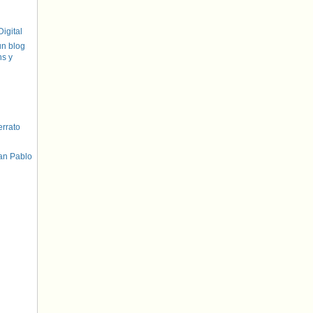
igital
un blog
hs y
errato
an Pablo