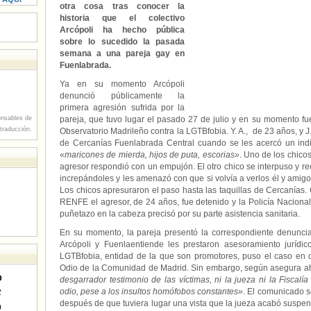
otra cosa tras conocer la
historia que el colectivo
Arcópoli ha hecho pública
sobre lo sucedido la pasada
semana a una pareja gay en
Fuenlabrada.
Ya en su momento Arcópoli
denunció públicamente la
primera agresión sufrida por la
nsables de
pareja, que tuvo lugar el pasado 27 de julio y en su momento fu
 traducción.
Observatorio Madrileño contra la LGTBfobia. Y. A., de 23 años, y J
de Cercanías Fuenlabrada Central cuando se les acercó un indi
«
maricones de mierda, hijos de puta, escorias»
. Uno de los chicos
agresor respondió con un empujón. El otro chico se interpuso y rec
increpándoles y les amenazó con que si volvía a verlos él y amigos
Los chicos apresuraron el paso hasta las taquillas de Cercanías. 
RENFE el agresor, de 24 años, fue detenido y la Policía Nacional p
puñetazo en la cabeza precisó por su parte asistencia sanitaria.
En su momento, la pareja presentó la correspondiente denuncia 
Arcópoli y Fuenlaentiende les prestaron asesoramiento jurídic
LGTBfobia, entidad de la que son promotores, puso el caso en c
Odio de la Comunidad de Madrid. Sin embargo, según asegura a
D
desgarrador testimonio de las víctimas, ni la jueza ni la Fiscalí
odio, pese a los insultos homófobos constantes»
. El comunicado s
2
después de que tuviera lugar una vista que la jueza acabó susp
9