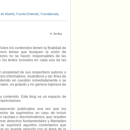
 de Madrid
,
Fuenla Entiende
,
Fuenlabrada
,
.
Arriba
Todos los contenidos tienen la finalidad de
diversos temas que busquen la unión de
radores no se hacen responsables de las
e los textos incluidos en cada una de las
on propiedad de sus respectivos autores o
s informativos, ilustrativos y sin fines de
contenido en cuestión inmediatamente o se
riales, es gratuito y no genera ingresos de
e su contenido. Este blog es un espacio de
imprecisiones.
parecerán publicados una vez que los
echo de suprimirlos en caso de incluir
 racistas o discriminatorios, que resulten
erar derechos fundamentales y libertades
 se suprimirá aquellos comentarios que
ue no guarde relación con el tema de la