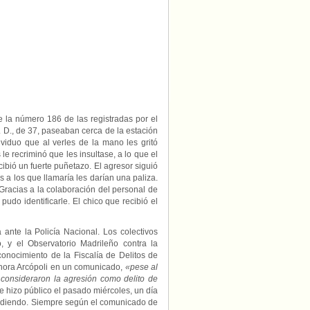
obligada
a
soportar
nuevos
insultos
de
su
agresor
a
la
salida
e la número 186 de las registradas por el
del
. D., de 37, paseaban cerca de la estación
juzgado
viduo que al verles de la mano les gritó
 le recriminó que les insultase, a lo que el
ibió un fuerte puñetazo. El agresor siguió
 a los que llamaría les darían una paliza.
Gracias a la colaboración del personal de
udo identificarle. El chico que recibió el
ante la Policía Nacional. Los colectivos
o, y el Observatorio Madrileño contra la
onocimiento de la Fiscalía de Delitos de
hora Arcópoli en un comunicado,
«pese al
a consideraron la agresión como delito de
e hizo público el pasado miércoles, un día
endiendo. Siempre según el comunicado de