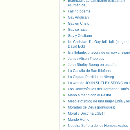
Espiritualidad caminante (cristiana y
ecuménica)
Falling poems
Gay Anglican
Gay en Cristo
Gay se nace.
Gay y Cristiano
I'm Christian, I'm Gay, let's talk (blog del
David Eck)
Isla flotante: bitácora de un gay cristian
James Alison Theology
John Shelby Spong en español
La Casulla de San Ildefonso
La Ciudad Perdida de Nivorg
La web de JOHN SHELBY SPONG en e
Los Universículos del Hermano Cortés
Mano a mano con el Pastor
Mesoletot (blog de una mujer judía y le
Moradas de Deus (portugués)
Moral y Doctrina LGBTI
Mundo Homo
Nuestra Señora de los Homosexuales