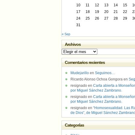
10
11
12
13
14
15
1
17
18
19
20
21
22
2
24
25
26
27
28
29
3
31
« Sep
Archivos
Archivos
Comentarios recientes
Mudejarillo
en
Seguimos…
Ricardo Alonso Ochoa Gongora
en
Se
resignado
en
Carta abierta a Monseñor
por Miguel Sánchez Zambrano.
resignado
en
Carta abierta a Monseñor
por Miguel Sánchez Zambrano.
resignado
en
“Homosexualidad. Las R
de Dios”, de Miguel Sánchez Zambran
Categorías