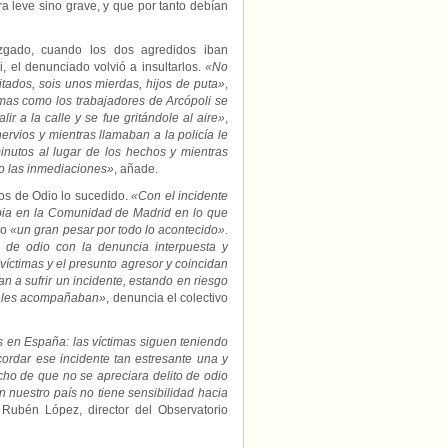
ra leve sino grave, y que por tanto debían
uzgado, cuando los dos agredidos iban
 el denunciado volvió a insultarlos.
«No
tados, sois unos mierdas, hijos de puta»
,
imas como los trabajadores de Arcópoli se
lir a la calle y se fue gritándole al aire»
,
ervios y mientras llamaban a la policía le
inutos al lugar de los hechos y mientras
do las inmediaciones»
, añade.
tos de Odio lo sucedido.
«Con el incidente
obia en la Comunidad de Madrid en lo que
do
«un gran pesar por todo lo acontecido»
.
to de odio con la denuncia interpuesta y
íctimas y el presunto agresor y coincidan
an a sufrir un incidente, estando en riesgo
que les acompañaban»
, denuncia el colectivo
s en España: las víctimas siguen teniendo
cordar ese incidente tan estresante una y
ho de que no se apreciara delito de odio
n nuestro país no tiene sensibilidad hacia
 Rubén López, director del Observatorio