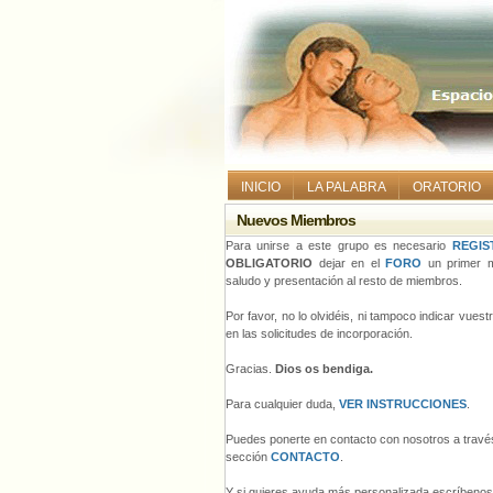
INICIO
LA PALABRA
ORATORIO
Nuevos Miembros
Para unirse a este grupo es necesario
REGIS
OBLIGATORIO
dejar en el
FORO
un primer m
saludo y presentación al resto de miembros.
Por favor, no lo olvidéis, ni tampoco indicar vues
en las solicitudes de incorporación.
Gracias.
Dios os bendiga.
Para cualquier duda,
VER INSTRUCCIONES
.
Puedes ponerte en contacto con nosotros a través
sección
CONTACTO
.
Y si quieres ayuda más personalizada escríbeno