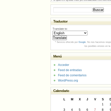
Buscar:
Traductor
Translate to:
* Servicio ofrecido por
Google
. No nos hacemos respo
los posibles errores en la
Menú
Acceder
Feed de entradas
Feed de comentarios
WordPress.org
Calendario
L
M
X
J
V
S
1
3
4
5
6
7
8