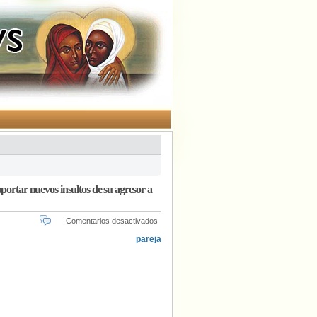
portar nuevos insultos de su agresor a
en
Comentarios desactivados
Una
pareja
gay,
agredida
en
julio
en
Fuenlabrada,