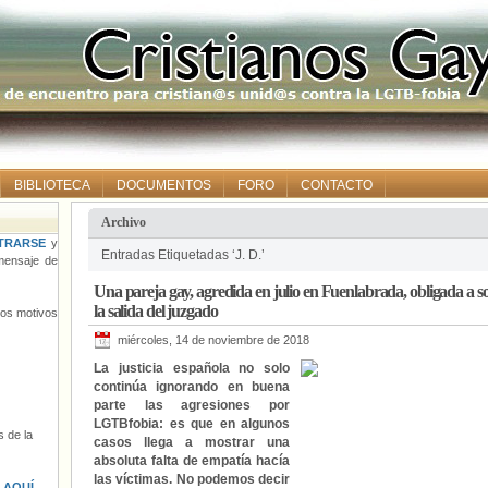
BIBLIOTECA
DOCUMENTOS
FORO
CONTACTO
Archivo
TRARSE
y
Entradas Etiquetadas ‘J. D.’
ensaje de
Una pareja gay, agredida en julio en Fuenlabrada, obligada a so
la salida del juzgado
tros motivos
miércoles, 14 de noviembre de 2018
La justicia española no solo
continúa ignorando en buena
parte las agresiones por
LGTBfobia: es que en algunos
 de la
casos llega a mostrar una
absoluta falta de empatía hacía
las víctimas. No podemos decir
s
AQUÍ