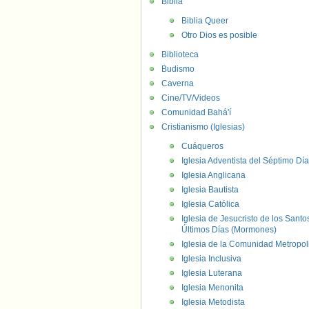
Biblia
Biblia Queer
Otro Dios es posible
Biblioteca
Budismo
Caverna
Cine/TV/Videos
Comunidad Bahá'í
Cristianismo (Iglesias)
Cuáqueros
Iglesia Adventista del Séptimo Día
Iglesia Anglicana
Iglesia Bautista
Iglesia Católica
Iglesia de Jesucristo de los Santo
Últimos Días (Mormones)
Iglesia de la Comunidad Metropol
Iglesia Inclusiva
Iglesia Luterana
Iglesia Menonita
Iglesia Metodista