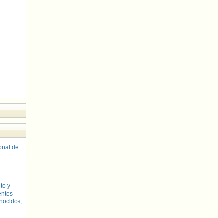
sonal de
to y
entes
nocidos,