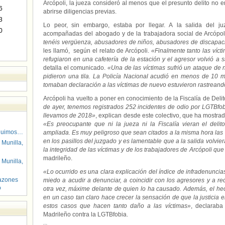
Arcópoli, la jueza consideró al menos que el presunto delito no e
6
abrirse diligencias previas.
3
Lo peor, sin embargo, estaba por llegar. A la salida del j
0
acompañadas del abogado y de la trabajadora social de Arcópoli,
tenéis vergüenza, abusadores de niños, abusadores de discapaci
les llamó, según el relato de Arcópoli.
«Finalmente tanto las víct
refugiaron en una cafetería de la estación y el agresor volvió a sa
detalla el comunicado.
«Una de las víctimas sufrió un ataque de n
pidieron una tila. La Policía Nacional acudió en menos de 10 m
tomaban declaración a las víctimas de nuevo estuvieron rastrean
Arcópoli ha vuelto a poner en conocimiento de la Fiscalía de Deli
de ayer, tenemos registrados 252 incidentes de odio por LGTBf
llevamos de 2018»
, explican desde este colectivo, que ha mostra
«Es preocupante que ni la jueza ni la Fiscalía vieran el deli
guimos…
ampliada. Es muy peligroso que sean citados a la misma hora las v
en los pasillos del juzgado y es lamentable que a la salida volvier
 Munilla,
la integridad de las víctimas y de los trabajadores de Arcópoli 
madrileño.
 Munilla,
«Lo ocurrido es una clara explicación del índice de infradenuncia
azones
miedo a acudir a denunciar, a coincidir con los agresores y a re
o
otra vez, máxime delante de quien lo ha causado. Además, el hec
en un caso tan claro hace crecer la sensación de que la justicia e
estos casos que hacen tanto daño a las víctimas»
, declaraba
Madrileño contra la LGTBfobia.